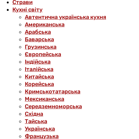
Страви
Кухні світу
Автентична українська кухня
Американська
Арабська
Баварська
Грузинська
Європейська
Індійська
Італійська
Китайська
Корейська
Кримськотатарська
Мексиканська
Середземноморська
Східна
Тайська
Українська
Французька