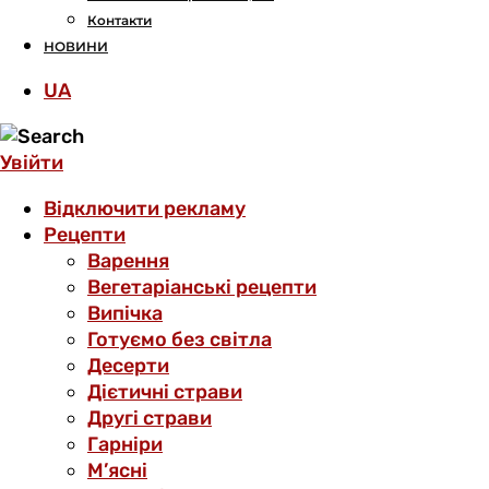
Контакти
НОВИНИ
UA
Увійти
Відключити рекламу
Рецепти
Варення
Вегетаріанські рецепти
Випічка
Готуємо без світла
Десерти
Дієтичні страви
Другі страви
Гарніри
М’ясні