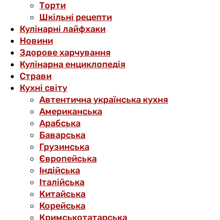
Торти
Шкільні рецепти
Кулінарні лайфхаки
Новини
Здорове харчування
Кулінарна енциклопедія
Страви
Кухні світу
Автентична українська кухня
Американська
Арабська
Баварська
Грузинська
Європейська
Індійська
Італійська
Китайська
Корейська
Кримськотатарська