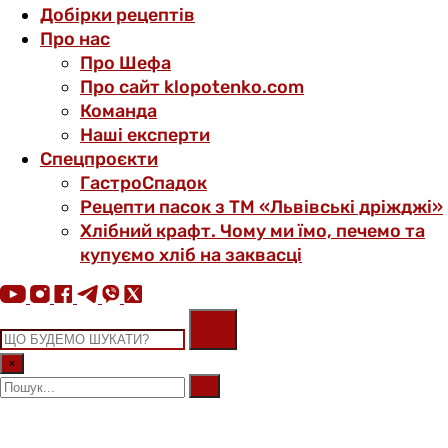
Добірки рецептів
Про нас
Про Шефа
Про сайт klopotenko.com
Команда
Наші експерти
Спецпроєкти
ГастроСпадок
Рецепти пасок з ТМ «Львівські дріжджі»
Хлібний крафт. Чому ми їмо, печемо та
купуємо хліб на заквасці
×