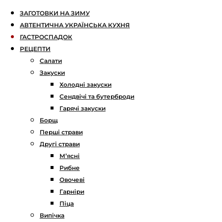
ЗАГОТОВКИ НА ЗИМУ
АВТЕНТИЧНА УКРАЇНСЬКА КУХНЯ
ГАСТРОСПАДОК
РЕЦЕПТИ
Салати
Закуски
Холодні закуски
Сендвічі та бутерброди
Гарячі закуски
Борщ
Перші страви
Другі страви
М’ясні
Рибне
Овочеві
Гарніри
Піца
Випічка