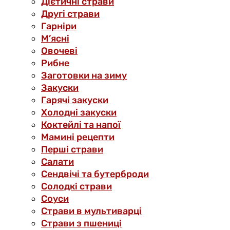
Дієтичні страви
Другі страви
Гарніри
М’ясні
Овочеві
Рибне
Заготовки на зиму
Закуски
Гарячі закуски
Холодні закуски
Коктейлі та напої
Мамині рецепти
Перші страви
Салати
Сендвічі та бутерброди
Солодкі страви
Соуси
Страви в мультиварці
Страви з пшениці