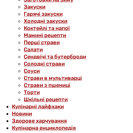
Закуски
Гарячі закуски
Холодні закуски
Коктейлі та напої
Мамині рецепти
Перші страви
Салати
Сендвічі та бутерброди
Солодкі страви
Соуси
Страви в мультиварці
Страви з пшениці
Торти
Шкільні рецепти
Кулінарні лайфхаки
Новини
Здорове харчування
Кулінарна енциклопедія