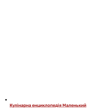
Кулінарна енциклопедія
Маленький