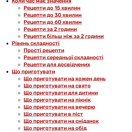
Коли час має значення
Рецепти до 15 хвилин
Рецепти до 30 хвилин
Рецепти до 60 хвилин
Рецепти за 2 години
Рецепти більш ніж за 2 години
Рівень складності
Прості рецепти
Рецепти середньої складності
Рецепти для досвідчених
Що приготувати
Що приготувати на кожен день
Що приготувати на свято
Що приготувати для дитини
Що приготувати на пікнік
Що приготувати на вечерю
Що приготувати в піст
Що приготувати на сніданок
Що приготувати на обід