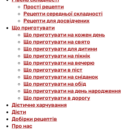
Прості рецепти
Рецепти середньої складності
Рецепти для досвідчених
Що приготувати
Що приготувати на кожен день
Що приготувати на свято
Що приготувати для дитини
Що приготувати на пікнік
Що приготувати на вечерю
Що приготувати в піст
Що приготувати на сніданок
Що приготувати на обід
Що приготувати на день народження
Що приготувати в дорогу
Дієтичне харчування
Дієти
Добірки рецептів
Про нас