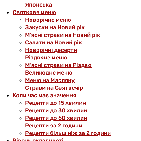
Японська
Святкове меню
Новорічне меню
Закуски на Новий рік
М’ясні страви на Новий рік
Салати на Новий рік
Новорічні десерти
Різдвяне меню
М’ясні страви на Різдво
Великоднє меню
Меню на Масляну
Страви на Святвечір
Коли час має значення
Рецепти до 15 хвилин
Рецепти до 30 хвилин
Рецепти до 60 хвилин
Рецепти за 2 години
Рецепти більш ніж за 2 години
Рівень складності