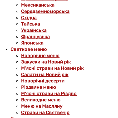
Мексиканська
Середземноморська
Східна
Тайська
Українська
Французька
Японська
Святкове меню
Новорічне меню
Закуски на Новий рік
М’ясні страви на Новий рік
Салати на Новий рік
Новорічні десерти
Різдвяне меню
М’ясні страви на Різдво
Великоднє меню
Меню на Масляну
Страви на Святвечір