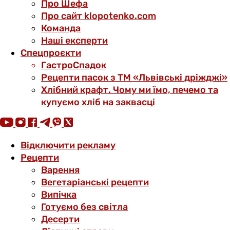
Про Шефа
Про сайт klopotenko.com
Команда
Наші експерти
Спецпроєкти
ГастроСпадок
Рецепти пасок з ТМ «Львівські дріжджі»
Хлібний крафт. Чому ми їмо, печемо та
купуємо хліб на заквасці
Відключити рекламу
Рецепти
Варення
Вегетаріанські рецепти
Випічка
Готуємо без світла
Десерти