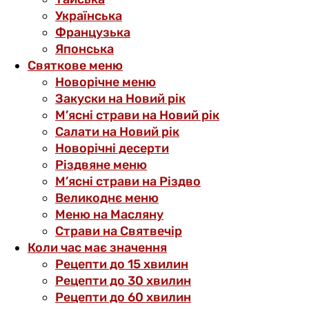
Українська
Французька
Японська
Святкове меню
Новорічне меню
Закуски на Новий рік
М’ясні страви на Новий рік
Салати на Новий рік
Новорічні десерти
Різдвяне меню
М’ясні страви на Різдво
Великоднє меню
Меню на Масляну
Страви на Святвечір
Коли час має значення
Рецепти до 15 хвилин
Рецепти до 30 хвилин
Рецепти до 60 хвилин