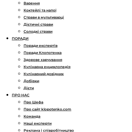
Варення
Коктейлі та напої
Страви в мультиварці
Дієтичні страви
Солодкі страви
ПОРАДИ
Поради експертів
Поради Клопотенка
Здорове харчування
Кулінарна енциклопедія
Кулінарний довідник
Добірки
Дієти
ПРО НАС
Про Шефа
Про сайт klopotenko.com
Команда
Наші експерти
Реклама і співробітництво