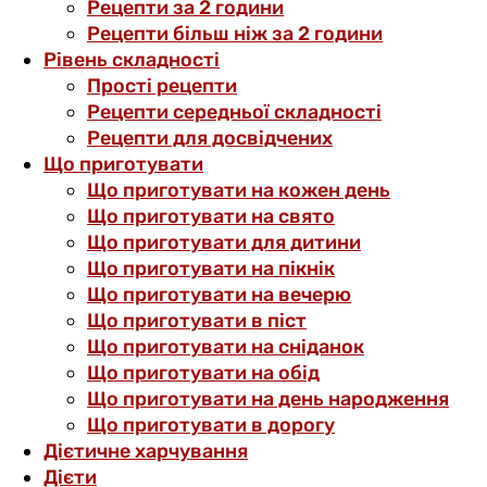
Рецепти за 2 години
Рецепти більш ніж за 2 години
Рівень складності
Прості рецепти
Рецепти середньої складності
Рецепти для досвідчених
Що приготувати
Що приготувати на кожен день
Що приготувати на свято
Що приготувати для дитини
Що приготувати на пікнік
Що приготувати на вечерю
Що приготувати в піст
Що приготувати на сніданок
Що приготувати на обід
Що приготувати на день народження
Що приготувати в дорогу
Дієтичне харчування
Дієти