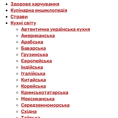
Здорове харчування
Кулінарна енциклопедія
Страви
Кухні світу
Автентична українська кухня
Американська
Арабська
Баварська
Грузинська
Європейська
Індійська
Італійська
Китайська
Корейська
Кримськотатарська
Мексиканська
Середземноморська
Східна
Тайська