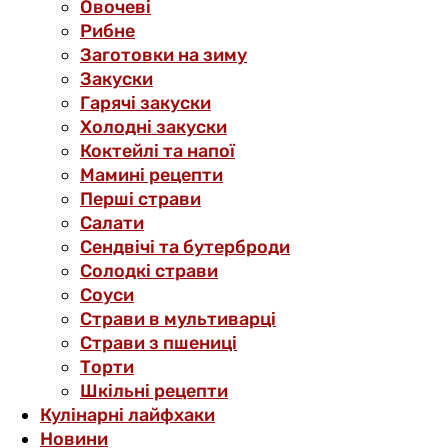
Овочеві
Рибне
Заготовки на зиму
Закуски
Гарячі закуски
Холодні закуски
Коктейлі та напої
Мамині рецепти
Перші страви
Салати
Сендвічі та бутерброди
Солодкі страви
Соуси
Страви в мультиварці
Страви з пшениці
Торти
Шкільні рецепти
Кулінарні лайфхаки
Новини