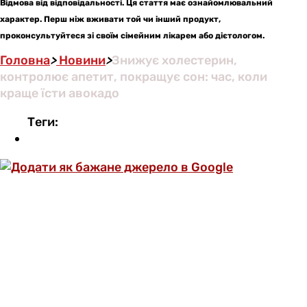
Відмова від відповідальності. Ця стаття має ознайомлювальний
характер. Перш ніж вживати той чи інший продукт,
проконсультуйтеся зі своїм сімейним лікарем або дієтологом.
Головна
>
Новини
>
Знижує холестерин,
контролює апетит, покращує сон: час, коли
краще їсти авокадо
Теги: