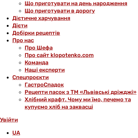
Що приготувати на день народження
Що приготувати в дорогу
Дієтичне харчування
Дієти
Добірки рецептів
Про нас
Про Шефа
Про сайт klopotenko.com
Команда
Наші експерти
Спецпроєкти
ГастроСпадок
Рецепти пасок з ТМ «Львівські дріжджі»
Хлібний крафт. Чому ми їмо, печемо та
купуємо хліб на заквасці
Увійти
UA