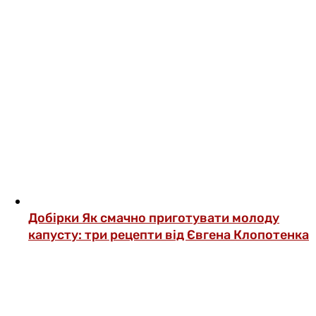
Добірки
Як смачно приготувати молоду
капусту: три рецепти від Євгена Клопотенка