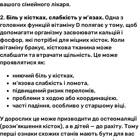
вашого сімейного лікаря.
2.
Біль у кістках, слабкість у м’язах.
Одна з
головних функцій вітаміну D полягає у тому, щоб
допомагати організму засвоювати кальцій і
фосфор, які потрібні для міцних кісток. Коли
вітаміну бракує, кісткова тканина може
слабшати та втрачати щільність. Це може
проявлятися як:
ниючий біль у кістках,
м’язова слабкість і ломота,
підвищений ризик переломів,
проблеми з ходою або координацією,
часті падіння, особливо у старшому віці.
У дорослих це може призводити до остеомаляції
(розм’якшення кісток), а в дітей — до рахіту. Тому
перші ознаки схожих станів мають бути для вас