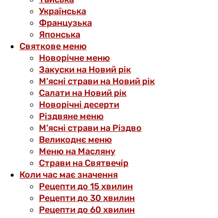
Українська
Французька
Японська
Святкове меню
Новорічне меню
Закуски на Новий рік
М’ясні страви на Новий рік
Салати на Новий рік
Новорічні десерти
Різдвяне меню
М’ясні страви на Різдво
Великоднє меню
Меню на Масляну
Страви на Святвечір
Коли час має значення
Рецепти до 15 хвилин
Рецепти до 30 хвилин
Рецепти до 60 хвилин