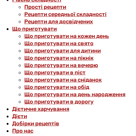
Прості рецепти
Рецепти середньої складності
Рецепти для досвідчених
Що приготувати
Що приготувати на кожен день
Що приготувати на свято
Що приготувати для дитини
Що приготувати на пікнік
Що приготувати на вечерю
Що приготувати в піст
Що приготувати на сніданок
Що приготувати на обід
Що приготувати на день народження
Що приготувати в дорогу
Дієтичне харчування
Дієти
Добірки рецептів
Про нас