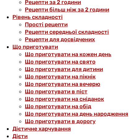
Рецепти за 2 години
Рецепти більш ніж за 2 години
Рівень складності
Прості рецепти
Рецепти середньої складності
Рецепти для досвідчених
Що приготувати
Що приготувати на кожен день
Що приготувати на свято
Що приготувати для дитини
Що приготувати на пікнік
Що приготувати на вечерю
Що приготувати в піст
Що приготувати на сніданок
Що приготувати на обід
Що приготувати на день народження
Що приготувати в дорогу
Дієтичне харчування
Дієти