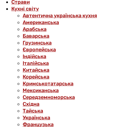
Страви
Кухні світу
Автентична українська кухня
Американська
Арабська
Баварська
Грузинська
Європейська
Індійська
Італійська
Китайська
Корейська
Кримськотатарська
Мексиканська
Середземноморська
Східна
Тайська
Українська
Французька