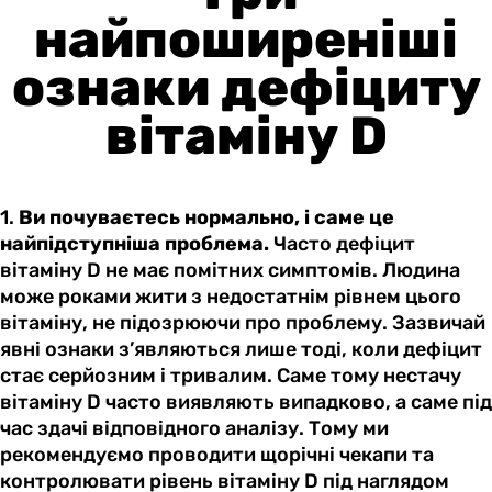
найпоширеніші
ознаки дефіциту
вітаміну D
1.
Ви почуваєтесь нормально, і саме це
найпідступніша проблема.
Часто дефіцит
вітаміну D не має помітних симптомів. Людина
може роками жити з недостатнім рівнем цього
вітаміну, не підозрюючи про проблему. Зазвичай
явні ознаки з’являються лише тоді, коли дефіцит
стає серйозним і тривалим. Саме тому нестачу
вітаміну D часто виявляють випадково, а саме під
час здачі відповідного аналізу. Тому ми
рекомендуємо проводити щорічні чекапи та
контролювати рівень вітаміну D під наглядом