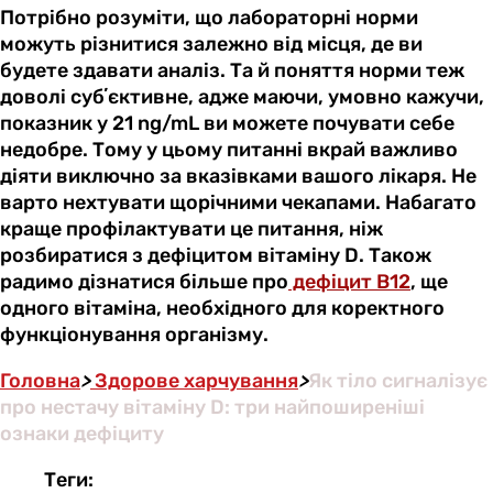
Потрібно розуміти, що лабораторні норми
можуть різнитися залежно від місця, де ви
будете здавати аналіз. Та й поняття норми теж
доволі субʼєктивне, адже маючи, умовно кажучи,
показник у 21 ng/mL ви можете почувати себе
недобре. Тому у цьому питанні вкрай важливо
діяти виключно за вказівками вашого лікаря. Не
варто нехтувати щорічними чекапами. Набагато
краще профілактувати це питання, ніж
розбиратися з дефіцитом вітаміну D. Також
радимо дізнатися більше про
дефіцит B12
, ще
одного вітаміна, необхідного для коректного
функціонування організму.
Головна
>
Здорове харчування
>
Як тіло сигналізує
про нестачу вітаміну D: три найпоширеніші
ознаки дефіциту
Теги: