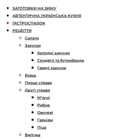
ЗАГОТОВКИ НА ЗИМУ
АВТЕНТИЧНА УКРАЇНСЬКА КУХНЯ
ГАСТРОСПАДОК
РЕЦЕПТИ
Салати
Закуски
Холодні закуски
Сендвічі та бутерброди
Гарячі закуски
Борщ
Перші страви
Другі страви
М’ясні
Рибне
Овочеві
Гарніри
Піца
Випічка