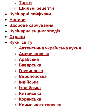
Торти
Шкільні рецепти
Кулінарні лайфхаки
Новини
Здорове харчування
Кулінарна енциклопедія
Страви
Кухні світу
Автентична українська кухня
Американська
Арабська
Баварська
Грузинська
Європейська
Індійська
Італійська
Китайська
Корейська
Кримськотатарська