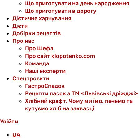
Що приготувати на день народження
Що приготувати в дорогу
Дієтичне харчування
Дієти
Добірки рецептів
Про нас
Про Шефа
Про сайт klopotenko.com
Команда
Наші експерти
Спецпроєкти
ГастроСпадок
Рецепти пасок з ТМ «Львівські дріжджі»
Хлібний крафт. Чому ми їмо, печемо та
купуємо хліб на заквасці
Увійти
UA