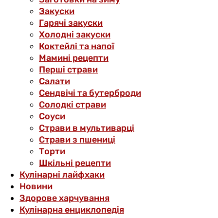
Закуски
Гарячі закуски
Холодні закуски
Коктейлі та напої
Мамині рецепти
Перші страви
Салати
Сендвічі та бутерброди
Солодкі страви
Соуси
Страви в мультиварці
Страви з пшениці
Торти
Шкільні рецепти
Кулінарні лайфхаки
Новини
Здорове харчування
Кулінарна енциклопедія