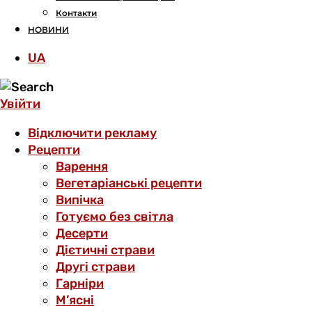
Контакти
НОВИНИ
UA
Увійти
Відключити рекламу
Рецепти
Варення
Вегетаріанські рецепти
Випічка
Готуємо без світла
Десерти
Дієтичні страви
Другі страви
Гарніри
М’ясні