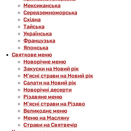
Мексиканська
Середземноморська
Східна
Тайська
Українська
Французька
Японська
Святкове меню
Новорічне меню
Закуски на Новий рік
М’ясні страви на Новий рік
Салати на Новий рік
Новорічні десерти
Різдвяне меню
М’ясні страви на Різдво
Великоднє меню
Меню на Масляну
Страви на Святвечір