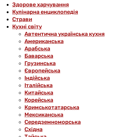
Здорове харчування
Кулінарна енциклопедія
Страви
Кухні світу
Автентична українська кухня
Американська
Арабська
Баварська
Грузинська
Європейська
Індійська
Італійська
Китайська
Корейська
Кримськотатарська
Мексиканська
Середземноморська
Східна
Тайська