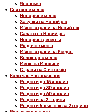
Японська
Святкове меню
Новорічне меню
Закуски на Новий рік
М’ясні страви на Новий рік
Салати на Новий рік
Новорічні десерти
Різдвяне меню
М’ясні страви на Різдво
Великоднє меню
Меню на Масляну
Страви на Святвечір
Коли час має значення
Рецепти до 15 хвилин
Рецепти до 30 хвилин
Рецепти до 60 хвилин
Рецепти за 2 години
Рецепти більш ніж за 2 години
Рівень складності