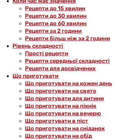
Коли час має значення
Рецепти до 15 хвилин
Рецепти до 30 хвилин
Рецепти до 60 хвилин
Рецепти за 2 години
Рецепти більш ніж за 2 години
Рівень складності
Прості рецепти
Рецепти середньої складності
Рецепти для досвідчених
Що приготувати
Що приготувати на кожен день
Що приготувати на свято
Що приготувати для дитини
Що приготувати на пікнік
Що приготувати на вечерю
Що приготувати в піст
Що приготувати на сніданок
Що приготувати на обід