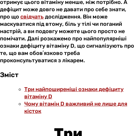
отримує цього вітаміну менше, ніж потрібно. А
дефіцит може довго не давати про себе знати,
про що
свідчать
дослідження. Він може
маскуватися під втому, біль у тілі чи поганий
настрій, а ви подовгу можете цього просто не
помічати. Далі розкажемо про найпопулярніші
ознаки дефіциту вітаміну D, що сигналізують про
те, що вам обовʼязково треба
проконсультуватися з лікарем.
Зміст
Три найпоширеніші ознаки дефіциту
вітаміну D
Чому вітамін D важливий не лише для
кісток
Три