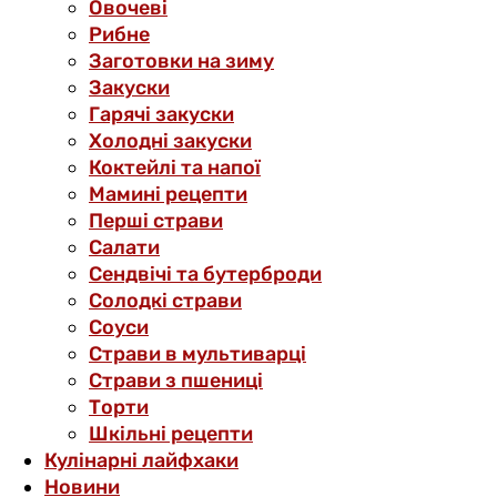
Овочеві
Рибне
Заготовки на зиму
Закуски
Гарячі закуски
Холодні закуски
Коктейлі та напої
Мамині рецепти
Перші страви
Салати
Сендвічі та бутерброди
Солодкі страви
Соуси
Страви в мультиварці
Страви з пшениці
Торти
Шкільні рецепти
Кулінарні лайфхаки
Новини