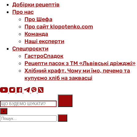
Добірки рецептів
Про нас
Про Шефа
Про сайт klopotenko.com
Команда
Наші експерти
Спецпроєкти
ГастроСпадок
Рецепти пасок з ТМ «Львівські дріжджі»
Хлібний крафт. Чому ми їмо, печемо та
купуємо хліб на заквасці
×