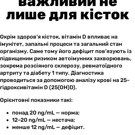
важливий не
лише для кісток
Окрім здоров’я кісток, вітамін D впливає на
імунітет, запальні процеси та загальний стан
організму. Саме тому його дефіцит пов’язують із
підвищеним ризиком автоімунних захворювань,
зокрема розсіяного склерозу, ревматоїдного
артриту та діабету 1 типу. Діагностика
проводиться за допомогою аналізу крові на 25-
гідроксивітамін D (25(OH)D).
Орієнтовні показники такі:
понад 20 ng/mL — норма;
12–20 ng/mL — нестача;
менше 12 ng/mL — дефіцит.