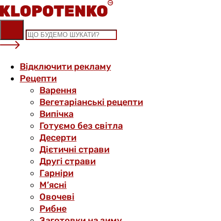
Skip
to
content
Відключити рекламу
Рецепти
Варення
Вегетаріанські рецепти
Випічка
Готуємо без світла
Десерти
Дієтичні страви
Другі страви
Гарніри
М’ясні
Овочеві
Рибне
Заготовки на зиму