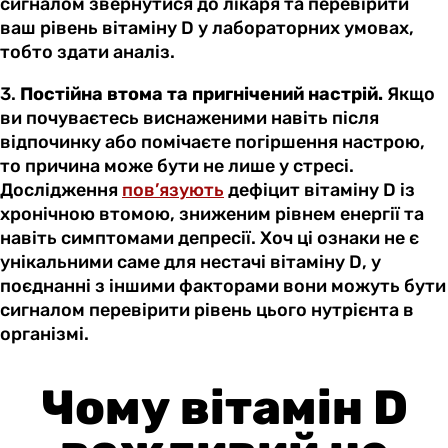
сигналом звернутися до лікаря та перевірити
ваш рівень вітаміну D у лабораторних умовах,
тобто здати аналіз.
3.
Постійна втома та пригнічений настрій.
Якщо
ви почуваєтесь виснаженими навіть після
відпочинку або помічаєте погіршення настрою,
то причина може бути не лише у стресі.
Дослідження
пов’язують
дефіцит вітаміну D із
хронічною втомою, зниженим рівнем енергії та
навіть симптомами депресії. Хоч ці ознаки не є
унікальними саме для нестачі вітаміну D, у
поєднанні з іншими факторами вони можуть бути
сигналом перевірити рівень цього нутрієнта в
організмі.
Чому вітамін D