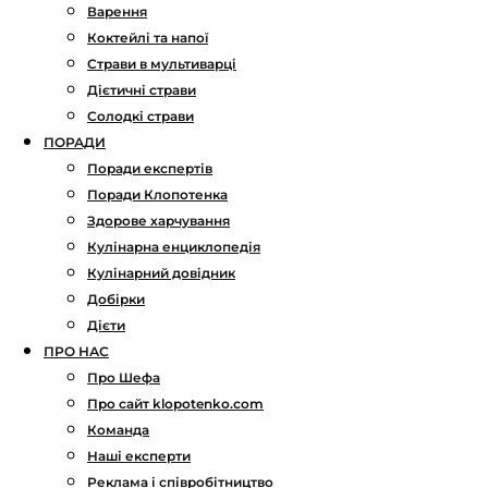
Варення
Коктейлі та напої
Страви в мультиварці
Дієтичні страви
Солодкі страви
ПОРАДИ
Поради експертів
Поради Клопотенка
Здорове харчування
Кулінарна енциклопедія
Кулінарний довідник
Добірки
Дієти
ПРО НАС
Про Шефа
Про сайт klopotenko.com
Команда
Наші експерти
Реклама і співробітництво