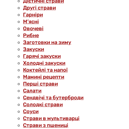
Дієтичні страви
Другі страви
Гарніри
М’ясні
Овочеві
Рибне
Заготовки на зиму
Закуски
Гарячі закуски
Холодні закуски
Коктейлі та напої
Мамині рецепти
Перші страви
Салати
Сендвічі та бутерброди
Солодкі страви
Соуси
Страви в мультиварці
Страви з пшениці