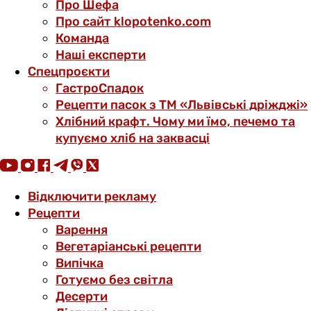
Про Шефа
Про сайт klopotenko.com
Команда
Наші експерти
Спецпроєкти
ГастроСпадок
Рецепти пасок з ТМ «Львівські дріжджі»
Хлібний крафт. Чому ми їмо, печемо та
купуємо хліб на заквасці
Відключити рекламу
Рецепти
Варення
Вегетаріанські рецепти
Випічка
Готуємо без світла
Десерти