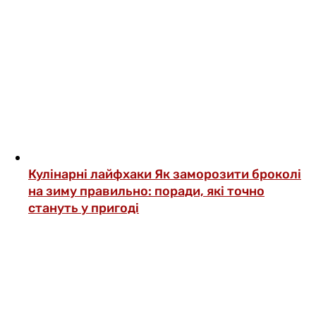
Кулінарні лайфхаки
Як заморозити броколі
на зиму правильно: поради, які точно
стануть у пригоді