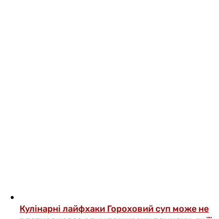
Кулінарні лайфхаки
Гороховий суп може не