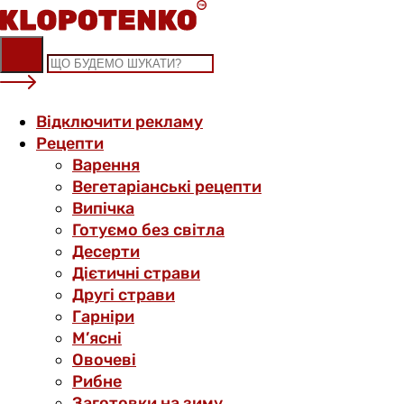
Skip
to
content
Відключити рекламу
Рецепти
Варення
Вегетаріанські рецепти
Випічка
Готуємо без світла
Десерти
Дієтичні страви
Другі страви
Гарніри
М’ясні
Овочеві
Рибне
Заготовки на зиму