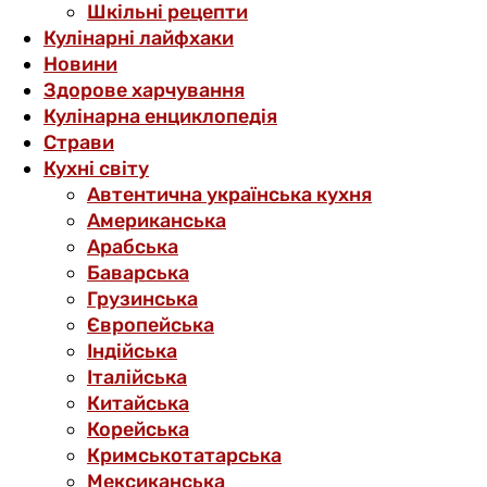
Шкільні рецепти
Кулінарні лайфхаки
Новини
Здорове харчування
Кулінарна енциклопедія
Страви
Кухні світу
Автентична українська кухня
Американська
Арабська
Баварська
Грузинська
Європейська
Індійська
Італійська
Китайська
Корейська
Кримськотатарська
Мексиканська