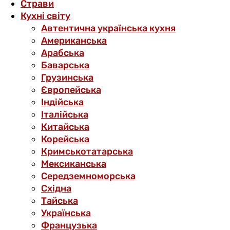
Страви
Кухні світу
Автентична українська кухня
Американська
Арабська
Баварська
Грузинська
Європейська
Індійська
Італійська
Китайська
Корейська
Кримськотатарська
Мексиканська
Середземноморська
Східна
Тайська
Українська
Французька