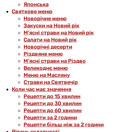
Японська
Святкове меню
Новорічне меню
Закуски на Новий рік
М’ясні страви на Новий рік
Салати на Новий рік
Новорічні десерти
Різдвяне меню
М’ясні страви на Різдво
Великоднє меню
Меню на Масляну
Страви на Святвечір
Коли час має значення
Рецепти до 15 хвилин
Рецепти до 30 хвилин
Рецепти до 60 хвилин
Рецепти за 2 години
Рецепти більш ніж за 2 години
Рівень складності