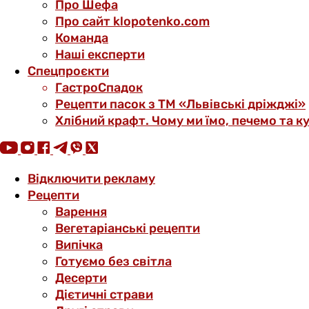
Про Шефа
Про сайт klopotenko.com
Команда
Наші експерти
Спецпроєкти
ГастроСпадок
Рецепти пасок з ТМ «Львівські дріжджі»
Хлібний крафт. Чому ми їмо, печемо та к
Відключити рекламу
Рецепти
Варення
Вегетаріанські рецепти
Випічка
Готуємо без світла
Десерти
Дієтичні страви