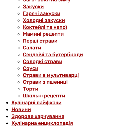
Закуски
Гарячі закуски
Холодні закуски
Коктейлі та напої
Мамині рецепти
Перші страви
Салати
Сендвічі та бутерброди
Солодкі страви
Соуси
Страви в мультиварці
Страви з пшениці
Торти
Шкільні рецепти
Кулінарні лайфхаки
Новини
Здорове харчування
Кулінарна енциклопедія