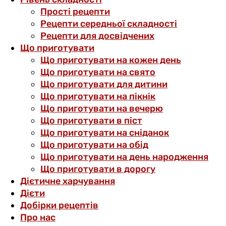
Прості рецепти
Рецепти середньої складності
Рецепти для досвідчених
Що приготувати
Що приготувати на кожен день
Що приготувати на свято
Що приготувати для дитини
Що приготувати на пікнік
Що приготувати на вечерю
Що приготувати в піст
Що приготувати на сніданок
Що приготувати на обід
Що приготувати на день народження
Що приготувати в дорогу
Дієтичне харчування
Дієти
Добірки рецептів
Про нас