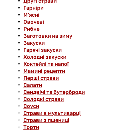
Другі страви
Гарніри
М’ясні
Овочеві
Рибне
Заготовки на зиму
Закуски
Гарячі закуски
Холодні закуски
Коктейлі та напої
Мамині рецепти
Перші страви
Салати
Сендвічі та бутерброди
Солодкі страви
Соуси
Страви в мультиварці
Страви з пшениці
Торти