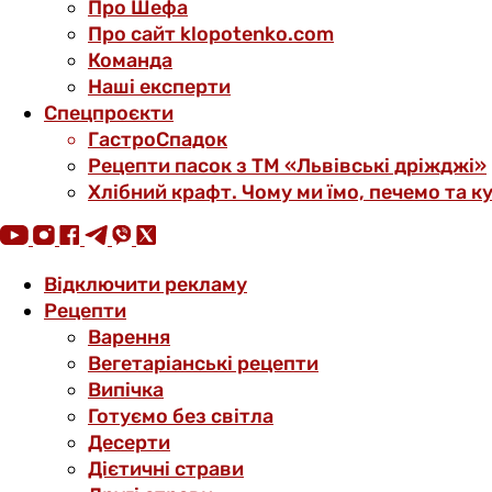
Про Шефа
Про сайт klopotenko.com
Команда
Наші експерти
Спецпроєкти
ГастроСпадок
Рецепти пасок з ТМ «Львівські дріжджі»
Хлібний крафт. Чому ми їмо, печемо та к
Відключити рекламу
Рецепти
Варення
Вегетаріанські рецепти
Випічка
Готуємо без світла
Десерти
Дієтичні страви