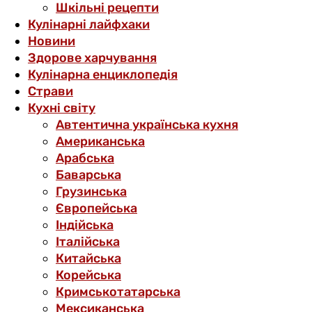
Шкільні рецепти
Кулінарні лайфхаки
Новини
Здорове харчування
Кулінарна енциклопедія
Страви
Кухні світу
Автентична українська кухня
Американська
Арабська
Баварська
Грузинська
Європейська
Індійська
Італійська
Китайська
Корейська
Кримськотатарська
Мексиканська