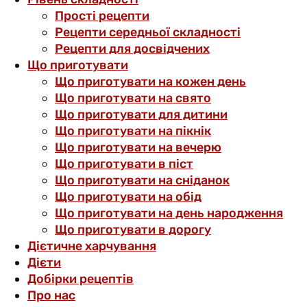
Прості рецепти
Рецепти середньої складності
Рецепти для досвідчених
Що приготувати
Що приготувати на кожен день
Що приготувати на свято
Що приготувати для дитини
Що приготувати на пікнік
Що приготувати на вечерю
Що приготувати в піст
Що приготувати на сніданок
Що приготувати на обід
Що приготувати на день народження
Що приготувати в дорогу
Дієтичне харчування
Дієти
Добірки рецептів
Про нас