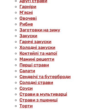
Другі страви
Гарніри
М’ясні
Овочеві
Рибне
Заготовки на зиму
Закуски
Гарячі закуски
Холодні закуски
Коктейлі та напої
Мамині рецепти
Перші страви
Салати
Сендвічі та бутерброди
Солодкі страви
Соуси
Страви в мультиварці
Страви з пшениці
Торти