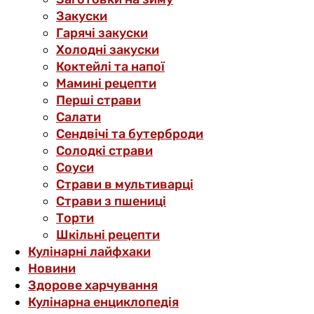
Закуски
Гарячі закуски
Холодні закуски
Коктейлі та напої
Мамині рецепти
Перші страви
Салати
Сендвічі та бутерброди
Солодкі страви
Соуси
Страви в мультиварці
Страви з пшениці
Торти
Шкільні рецепти
Кулінарні лайфхаки
Новини
Здорове харчування
Кулінарна енциклопедія