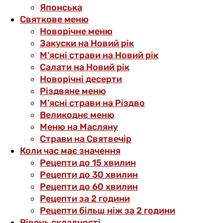
Японська
Святкове меню
Новорічне меню
Закуски на Новий рік
М’ясні страви на Новий рік
Салати на Новий рік
Новорічні десерти
Різдвяне меню
М’ясні страви на Різдво
Великоднє меню
Меню на Масляну
Страви на Святвечір
Коли час має значення
Рецепти до 15 хвилин
Рецепти до 30 хвилин
Рецепти до 60 хвилин
Рецепти за 2 години
Рецепти більш ніж за 2 години
Рівень складності