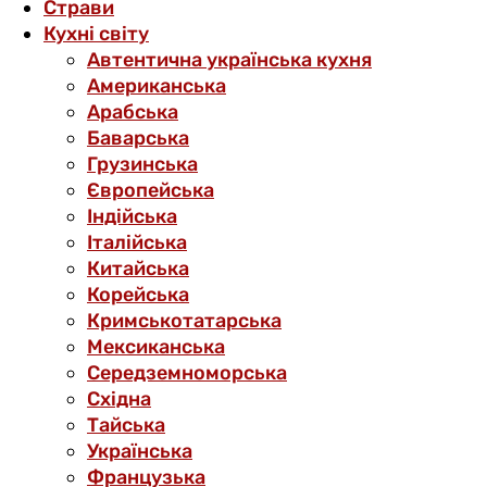
Страви
Кухні світу
Автентична українська кухня
Американська
Арабська
Баварська
Грузинська
Європейська
Індійська
Італійська
Китайська
Корейська
Кримськотатарська
Мексиканська
Середземноморська
Східна
Тайська
Українська
Французька