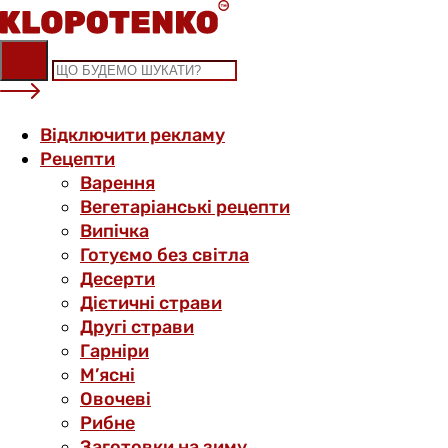
Skip
to
content
Відключити рекламу
Рецепти
Варення
Вегетаріанські рецепти
Випічка
Готуємо без світла
Десерти
Дієтичні страви
Другі страви
Гарніри
М’ясні
Овочеві
Рибне
Заготовки на зиму