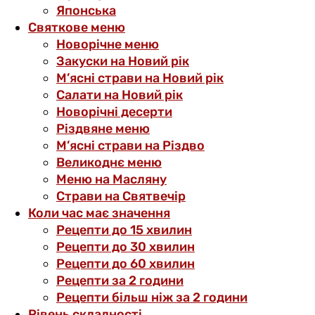
Японська
Святкове меню
Новорічне меню
Закуски на Новий рік
М’ясні страви на Новий рік
Салати на Новий рік
Новорічні десерти
Різдвяне меню
М’ясні страви на Різдво
Великоднє меню
Меню на Масляну
Страви на Святвечір
Коли час має значення
Рецепти до 15 хвилин
Рецепти до 30 хвилин
Рецепти до 60 хвилин
Рецепти за 2 години
Рецепти більш ніж за 2 години
Рівень складності