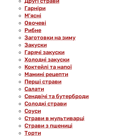
Другі страви
Гарніри
М’ясні
Овочеві
Рибне
Заготовки на зиму
Закуски
Гарячі закуски
Холодні закуски
Коктейлі та напої
Мамині рецепти
Перші страви
Салати
Сендвічі та бутерброди
Солодкі страви
Соуси
Страви в мультиварці
Страви з пшениці
Торти