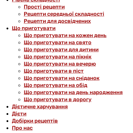
Прості рецепти
Рецепти середньої складності
Рецепти для досвідчених
Що приготувати
Що приготувати на кожен день
Що приготувати на свято
Що приготувати для дитини
Що приготувати на пікнік
Що приготувати на вечерю
Що приготувати в піст
Що приготувати на сніданок
Що приготувати на обід
Що приготувати на день народження
Що приготувати в дорогу
Дієтичне харчування
Дієти
Добірки рецептів
Про нас