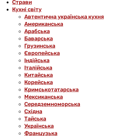
Страви
Кухні світу
Автентична українська кухня
Американська
Арабська
Баварська
Грузинська
Європейська
Індійська
Італійська
Китайська
Корейська
Кримськотатарська
Мексиканська
Середземноморська
Східна
Тайська
Українська
Французька