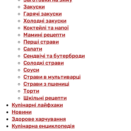
Закуски
Гарячі закуски
Холодні закуски
Коктейлі та напої
Мамині рецепти
Перші страви
Салати
Сендвічі та бутерброди
Солодкі страви
Соуси
Страви в мультиварці
Страви з пшениці
Торти
Шкільні рецепти
Кулінарні лайфхаки
Новини
Здорове харчування
Кулінарна енциклопедія