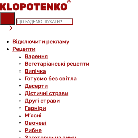
Skip
to
content
Відключити рекламу
Рецепти
Варення
Вегетаріанські рецепти
Випічка
Готуємо без світла
Десерти
Дієтичні страви
Другі страви
Гарніри
М’ясні
Овочеві
Рибне
Заготовки на зиму