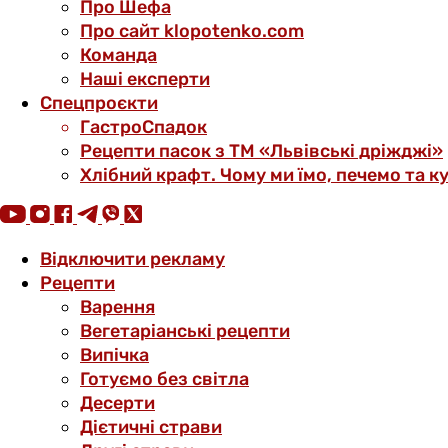
Про Шефа
Про сайт klopotenko.com
Команда
Наші експерти
Спецпроєкти
ГастроСпадок
Рецепти пасок з ТМ «Львівські дріжджі»
Хлібний крафт. Чому ми їмо, печемо та к
Відключити рекламу
Рецепти
Варення
Вегетаріанські рецепти
Випічка
Готуємо без світла
Десерти
Дієтичні страви