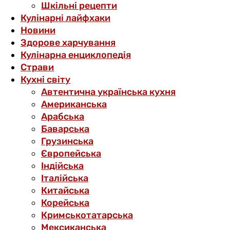
Шкільні рецепти
Кулінарні лайфхаки
Новини
Здорове харчування
Кулінарна енциклопедія
Страви
Кухні світу
Автентична українська кухня
Американська
Арабська
Баварська
Грузинська
Європейська
Індійська
Італійська
Китайська
Корейська
Кримськотатарська
Мексиканська