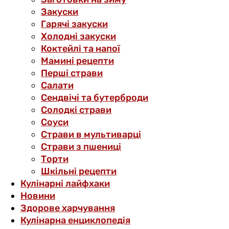
Закуски
Гарячі закуски
Холодні закуски
Коктейлі та напої
Мамині рецепти
Перші страви
Салати
Сендвічі та бутерброди
Солодкі страви
Соуси
Страви в мультиварці
Страви з пшениці
Торти
Шкільні рецепти
Кулінарні лайфхаки
Новини
Здорове харчування
Кулінарна енциклопедія