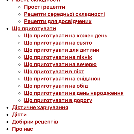
Прості рецепти
Рецепти середньої складності
Рецепти для досвідчених
Що приготувати
Що приготувати на кожен день
Що приготувати на свято
Що приготувати для дитини
Що приготувати на пікнік
Що приготувати на вечерю
Що приготувати в піст
Що приготувати на сніданок
Що приготувати на обід
Що приготувати на день народження
Що приготувати в дорогу
Дієтичне харчування
Дієти
Добірки рецептів
Про нас