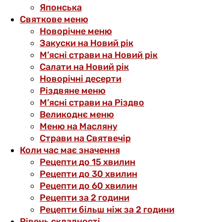
Японська
Святкове меню
Новорічне меню
Закуски на Новий рік
М’ясні страви на Новий рік
Салати на Новий рік
Новорічні десерти
Різдвяне меню
М’ясні страви на Різдво
Великоднє меню
Меню на Масляну
Страви на Святвечір
Коли час має значення
Рецепти до 15 хвилин
Рецепти до 30 хвилин
Рецепти до 60 хвилин
Рецепти за 2 години
Рецепти більш ніж за 2 години
Рівень складності