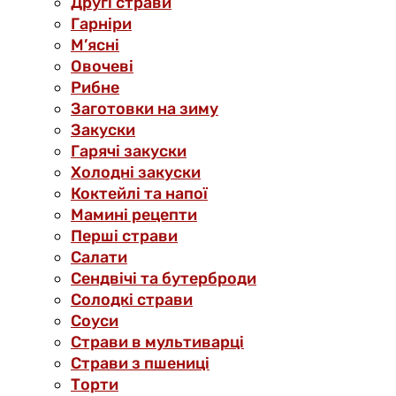
Другі страви
Гарніри
М’ясні
Овочеві
Рибне
Заготовки на зиму
Закуски
Гарячі закуски
Холодні закуски
Коктейлі та напої
Мамині рецепти
Перші страви
Салати
Сендвічі та бутерброди
Солодкі страви
Соуси
Страви в мультиварці
Страви з пшениці
Торти