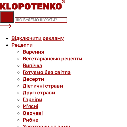
Skip
to
content
Відключити рекламу
Рецепти
Варення
Вегетаріанські рецепти
Випічка
Готуємо без світла
Десерти
Дієтичні страви
Другі страви
Гарніри
М’ясні
Овочеві
Рибне
Заготовки на зиму