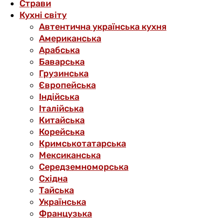
Страви
Кухні світу
Автентична українська кухня
Американська
Арабська
Баварська
Грузинська
Європейська
Індійська
Італійська
Китайська
Корейська
Кримськотатарська
Мексиканська
Середземноморська
Східна
Тайська
Українська
Французька