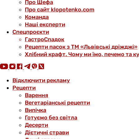
Про Шефа
Про сайт klopotenko.com
Команда
Наші експерти
Спецпроєкти
ГастроСпадок
Рецепти пасок з ТМ «Львівські дріжджі»
Хлібний крафт. Чому ми їмо, печемо та к
Відключити рекламу
Рецепти
Варення
Вегетаріанські рецепти
Випічка
Готуємо без світла
Десерти
Дієтичні страви