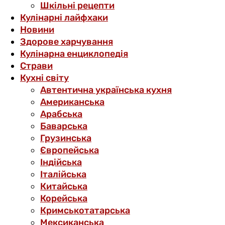
Шкільні рецепти
Кулінарні лайфхаки
Новини
Здорове харчування
Кулінарна енциклопедія
Страви
Кухні світу
Автентична українська кухня
Американська
Арабська
Баварська
Грузинська
Європейська
Індійська
Італійська
Китайська
Корейська
Кримськотатарська
Мексиканська