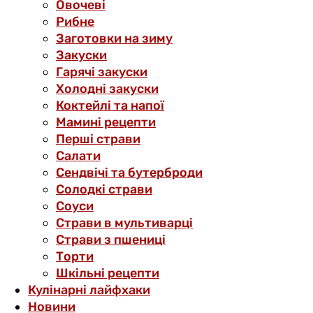
Овочеві
Рибне
Заготовки на зиму
Закуски
Гарячі закуски
Холодні закуски
Коктейлі та напої
Мамині рецепти
Перші страви
Салати
Сендвічі та бутерброди
Солодкі страви
Соуси
Страви в мультиварці
Страви з пшениці
Торти
Шкільні рецепти
Кулінарні лайфхаки
Новини