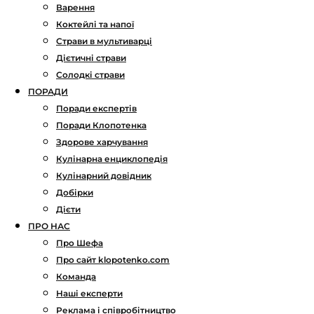
Варення
Коктейлі та напої
Страви в мультиварці
Дієтичні страви
Солодкі страви
ПОРАДИ
Поради експертів
Поради Клопотенка
Здорове харчування
Кулінарна енциклопедія
Кулінарний довідник
Добірки
Дієти
ПРО НАС
Про Шефа
Про сайт klopotenko.com
Команда
Наші експерти
Реклама і співробітництво