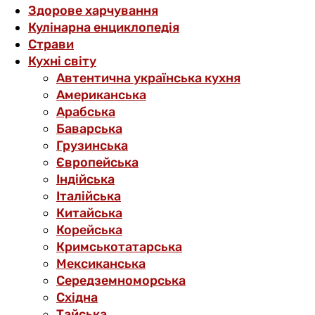
Здорове харчування
Кулінарна енциклопедія
Страви
Кухні світу
Автентична українська кухня
Американська
Арабська
Баварська
Грузинська
Європейська
Індійська
Італійська
Китайська
Корейська
Кримськотатарська
Мексиканська
Середземноморська
Східна
Тайська