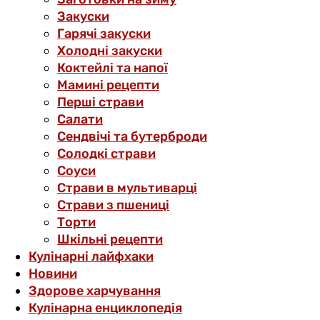
Закуски
Гарячі закуски
Холодні закуски
Коктейлі та напої
Мамині рецепти
Перші страви
Салати
Сендвічі та бутерброди
Солодкі страви
Соуси
Страви в мультиварці
Страви з пшениці
Торти
Шкільні рецепти
Кулінарні лайфхаки
Новини
Здорове харчування
Кулінарна енциклопедія