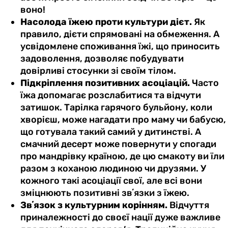
воно!
Насолода їжею проти культури дієт.
Як
правило, дієти спрямовані на обмеження. А
усвідомлене споживання їжі, що приносить
задоволення, дозволяє побудувати
довірливі стосунки зі своїм тілом.
Підкріплення позитивних асоціацій.
Часто
їжа допомагає розслабитися та відчути
затишок. Тарілка гарячого бульйону, коли
хворієш, може нагадати про маму чи бабусю,
що готувала такий самий у дитинстві. А
смачний десерт може повернути у спогади
про мандрівку країною, де цю смакоту ви їли
разом з коханою людиною чи друзями. У
кожного такі асоціації свої, але всі вони
зміцнюють позитивні звʼязки з їжею.
Звʼязок з культурним корінням.
Відчуття
приналежності до своєї нації дуже важливе