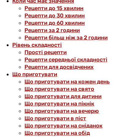
Коли час має значення
Рецепти до 15 хвилин
Рецепти до 30 хвилин
Рецепти до 60 хвилин
Рецепти за 2 години
Рецепти більш ніж за 2 години
Рівень складності
Прості рецепти
Рецепти середньої складності
Рецепти для досвідчених
Що приготувати
Що приготувати на кожен день
Що приготувати на свято
Що приготувати для дитини
Що приготувати на пікнік
Що приготувати на вечерю
Що приготувати в піст
Що приготувати на сніданок
Що приготувати на обід