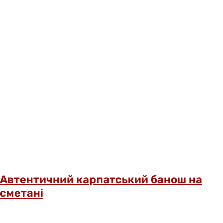
Автентичний карпатський банош на
сметані