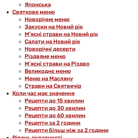
Японська
Святкове меню
Новорічне меню
Закуски на Новий рік
М’ясні страви на Новий рік
Салати на Новий рік
Новорічні десерти
Різдвяне меню
М’ясні страви на Різдво
Великоднє меню
Меню на Масляну
Страви на Святвечір
Коли час має значення
Рецепти до 15 хвилин
Рецепти до 30 хвилин
Рецепти до 60 хвилин
Рецепти за 2 години
Рецепти більш ніж за 2 години
Рівень складності