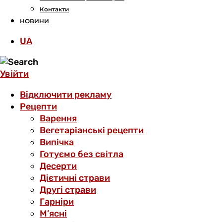
Контакти
НОВИНИ
UA
Увійти
Відключити рекламу
Рецепти
Варення
Вегетаріанські рецепти
Випічка
Готуємо без світла
Десерти
Дієтичні страви
Другі страви
Гарніри
М’ясні