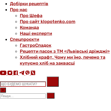
Добірки рецептів
Про нас
Про Шефа
Про сайт klopotenko.com
Команда
Наші експерти
Спецпроєкти
ГастроСпадок
Рецепти пасок з ТМ «Львівські дріжджі»
Хлібний крафт. Чому ми їмо, печемо та
купуємо хліб на заквасці
×