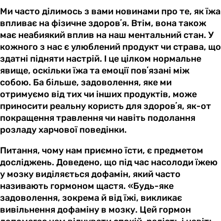
Ми часто ділимось з вами новинами про те, як їжа
впливає на фізичне здоровʼя. Втім, вона також
має неабиякий вплив на наш ментальний стан. У
кожного з нас є улюблений продукт чи страва, що
здатні підняти настрій. І це цілком нормальне
явище, оскільки їжа та емоції повʼязані між
собою. Ба більше, задоволення, яке ми
отримуємо від тих чи інших продуктів, може
приносити реальну користь для здоровʼя, як-от
покращення травлення чи навіть подолання
розладу харчової поведінки.
Питання, чому нам приємно їсти, є предметом
досліджень. Доведено, що під час насолоди їжею
у мозку виділяється дофамін, який часто
називають гормоном щастя. «Будь-яке
задоволення, зокрема й від їжі, викликає
вивільнення дофаміну в мозку. Цей гормон