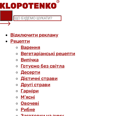
Skip
to
content
Відключити рекламу
Рецепти
Варення
Вегетаріанські рецепти
Випічка
Готуємо без світла
Десерти
Дієтичні страви
Другі страви
Гарніри
М’ясні
Овочеві
Рибне
Заготовки на зиму