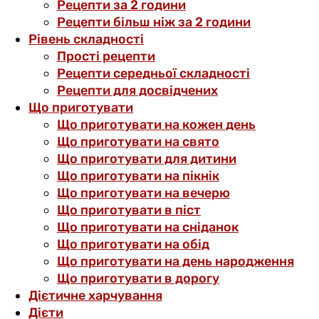
Рецепти за 2 години
Рецепти більш ніж за 2 години
Рівень складності
Прості рецепти
Рецепти середньої складності
Рецепти для досвідчених
Що приготувати
Що приготувати на кожен день
Що приготувати на свято
Що приготувати для дитини
Що приготувати на пікнік
Що приготувати на вечерю
Що приготувати в піст
Що приготувати на сніданок
Що приготувати на обід
Що приготувати на день народження
Що приготувати в дорогу
Дієтичне харчування
Дієти