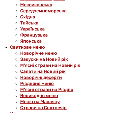
Мексиканська
Середземноморська
Східна
Тайська
Українська
Французька
Японська
Святкове меню
Новорічне меню
Закуски на Новий рік
М’ясні страви на Новий рік
Салати на Новий рік
Новорічні десерти
Різдвяне меню
М’ясні страви на Різдво
Великоднє меню
Меню на Масляну
Страви на Святвечір