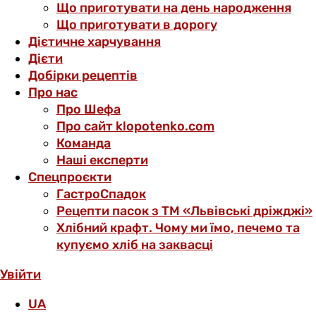
Що приготувати на день народження
Що приготувати в дорогу
Дієтичне харчування
Дієти
Добірки рецептів
Про нас
Про Шефа
Про сайт klopotenko.com
Команда
Наші експерти
Спецпроєкти
ГастроСпадок
Рецепти пасок з ТМ «Львівські дріжджі»
Хлібний крафт. Чому ми їмо, печемо та
купуємо хліб на заквасці
Увійти
UA