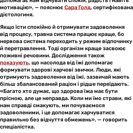
допомагає нам відчувати спокій, радість і навіть
мотивацію», — пояснює
Сара Голд
, сертифікована
дієтологиня.
Якщо їсти спокійно й отримувати задоволення
від процесу, травна система працює краще, бо
нервова система переходить у режим відпочинку
й перетравлення. Тоді організм краще засвоює
поживні речовини. Дослідження також
показують
, що насолода від їжі допомагає
формувати здорові харчові звички. Люди, які
отримують задоволення від їжі, зазвичай мають
більш збалансований раціон і рідше переїдають.
«Багато хто думає, що здорова їжа має бути
прісною, але це неправда. Коли ми їмо страви, які
нам справді смакують, ми почуваємося
задоволеними, і це допомагає харчуватися
правильно без відчуття обмежень», — говорить
спеціалістка.