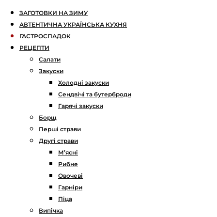
ЗАГОТОВКИ НА ЗИМУ
АВТЕНТИЧНА УКРАЇНСЬКА КУХНЯ
ГАСТРОСПАДОК
РЕЦЕПТИ
Салати
Закуски
Холодні закуски
Сендвічі та бутерброди
Гарячі закуски
Борщ
Перші страви
Другі страви
М’ясні
Рибне
Овочеві
Гарніри
Піца
Випічка