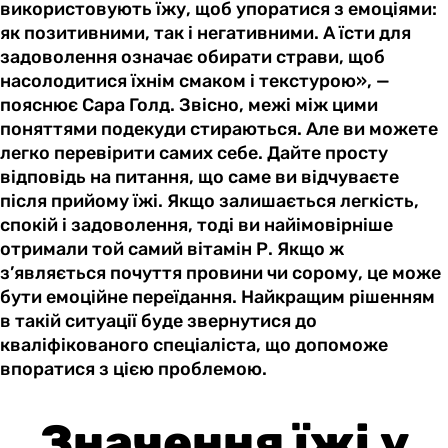
використовують їжу, щоб упоратися з емоціями:
як позитивними, так і негативними. А їсти для
задоволення означає обирати страви, щоб
насолодитися їхнім смаком і текстурою», —
пояснює Сара Голд. Звісно, межі між цими
поняттями подекуди стираються. Але ви можете
легко перевірити самих себе. Дайте просту
відповідь на питання, що саме ви відчуваєте
після прийому їжі. Якщо залишається легкість,
спокій і задоволення, тоді ви найімовірніше
отримали той самий вітамін Р. Якщо ж
з’являється почуття провини чи сорому, це може
бути емоційне переїдання. Найкращим рішенням
в такій ситуації буде звернутися до
кваліфікованого спеціаліста, що допоможе
впоратися з цією проблемою.
Значення їжі у