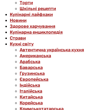
Торти
Шкільні рецепти
Кулінарні лайфхаки
Новини
Здорове харчування
Кулінарна енциклопедія
Страви
Кухні світу
Автентична українська кухня
Американська
Арабська
Баварська
Грузинська
Європейська
Індійська
Італійська
Китайська
Корейська
Кримськотатарська