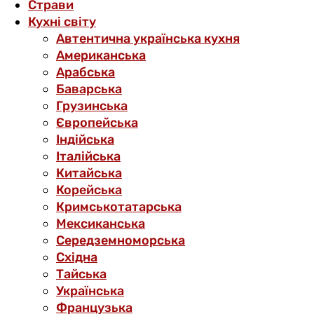
Страви
Кухні світу
Автентична українська кухня
Американська
Арабська
Баварська
Грузинська
Європейська
Індійська
Італійська
Китайська
Корейська
Кримськотатарська
Мексиканська
Середземноморська
Східна
Тайська
Українська
Французька