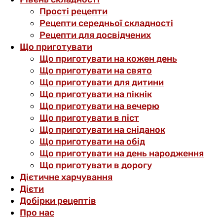
Прості рецепти
Рецепти середньої складності
Рецепти для досвідчених
Що приготувати
Що приготувати на кожен день
Що приготувати на свято
Що приготувати для дитини
Що приготувати на пікнік
Що приготувати на вечерю
Що приготувати в піст
Що приготувати на сніданок
Що приготувати на обід
Що приготувати на день народження
Що приготувати в дорогу
Дієтичне харчування
Дієти
Добірки рецептів
Про нас