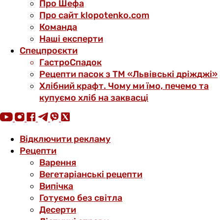
Про Шефа
Про сайт klopotenko.com
Команда
Наші експерти
Спецпроєкти
ГастроСпадок
Рецепти пасок з ТМ «Львівські дріжджі»
Хлібний крафт. Чому ми їмо, печемо та
купуємо хліб на заквасці
Відключити рекламу
Рецепти
Варення
Вегетаріанські рецепти
Випічка
Готуємо без світла
Десерти