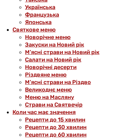
Українська
Французька
Японська
Святкове меню
Новорічне меню
Закуски на Новий рік
М’ясні страви на Новий рік
Салати на Новий рік
Новорічні десерти
Різдвяне меню
М’ясні страви на Різдво
Великоднє меню
Меню на Масляну
Страви на Святвечір
Коли час має значення
Рецепти до 15 хвилин
Рецепти до 30 хвилин
Рецепти до 60 хвилин