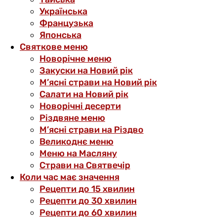
Українська
Французька
Японська
Святкове меню
Новорічне меню
Закуски на Новий рік
М’ясні страви на Новий рік
Салати на Новий рік
Новорічні десерти
Різдвяне меню
М’ясні страви на Різдво
Великоднє меню
Меню на Масляну
Страви на Святвечір
Коли час має значення
Рецепти до 15 хвилин
Рецепти до 30 хвилин
Рецепти до 60 хвилин