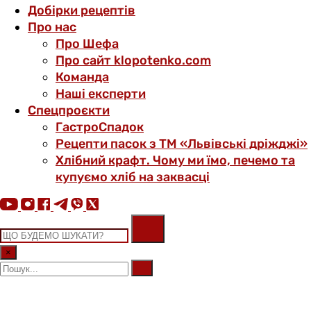
Добірки рецептів
Про нас
Про Шефа
Про сайт klopotenko.com
Команда
Наші експерти
Спецпроєкти
ГастроСпадок
Рецепти пасок з ТМ «Львівські дріжджі»
Хлібний крафт. Чому ми їмо, печемо та
купуємо хліб на заквасці
×