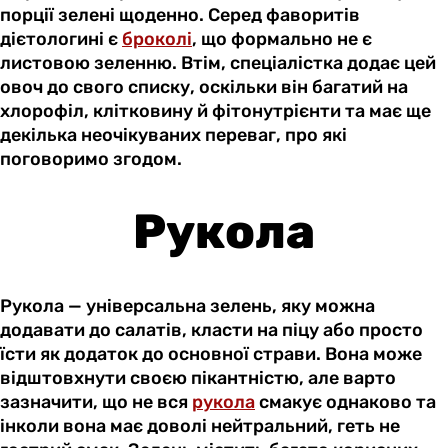
порції зелені щоденно. Серед фаворитів
дієтологині є
броколі
, що формально не є
листовою зеленню. Втім, спеціалістка додає цей
овоч до свого списку, оскільки він багатий на
хлорофіл, клітковину й фітонутрієнти та має ще
декілька неочікуваних переваг, про які
поговоримо згодом.
Рукола
Рукола — універсальна зелень, яку можна
додавати до салатів, класти на піцу або просто
їсти як додаток до основної страви. Вона може
відштовхнути своєю пікантністю, але варто
зазначити, що не вся
рукола
смакує однаково та
інколи вона має доволі нейтральний, геть не