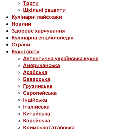
Торти
Шкільні рецепти
Кулінарні лайфхаки
Новини
Здорове харчування
Кулінарна енциклопедія
Страви
Кухні світу
Автентична українська кухня
Американська
Арабська
Баварська
Грузинська
Європейська
Індійська
Італійська
Китайська
Корейська
Кримськотатарська