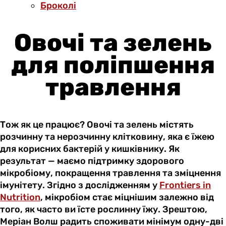
Броколі
Овочі та зелень
для поліпшення
травлення
Тож як це працює? Овочі та зелень містять
розчинну та нерозчинну клітковину, яка є їжею
для корисних бактерій у кишківнику. Як
результат — маємо підтримку здорового
мікробіому, покращення травлення та зміцнення
імунітету. Згідно з дослідженням у
Frontiers in
Nutrition
, мікробіом стає міцнішим залежно від
того, як часто ви їсте рослинну їжу. Зрештою,
Меріан Волш радить споживати мінімум одну-дві