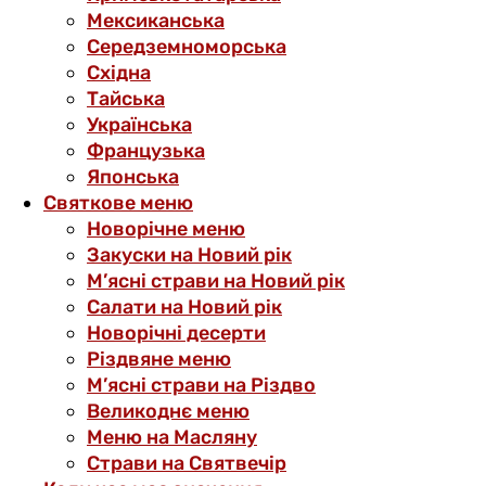
Мексиканська
Середземноморська
Східна
Тайська
Українська
Французька
Японська
Святкове меню
Новорічне меню
Закуски на Новий рік
М’ясні страви на Новий рік
Салати на Новий рік
Новорічні десерти
Різдвяне меню
М’ясні страви на Різдво
Великоднє меню
Меню на Масляну
Страви на Святвечір