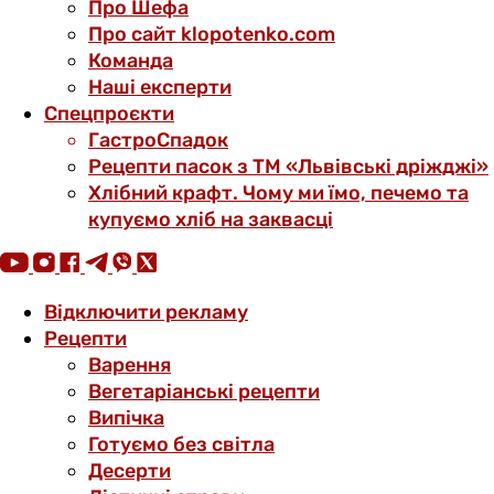
Про Шефа
Про сайт klopotenko.com
Команда
Наші експерти
Спецпроєкти
ГастроСпадок
Рецепти пасок з ТМ «Львівські дріжджі»
Хлібний крафт. Чому ми їмо, печемо та
купуємо хліб на заквасці
Відключити рекламу
Рецепти
Варення
Вегетаріанські рецепти
Випічка
Готуємо без світла
Десерти