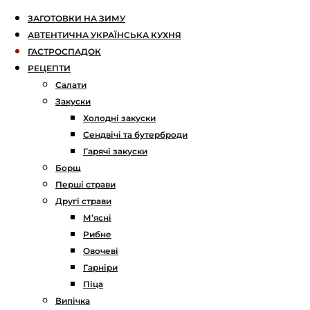
ЗАГОТОВКИ НА ЗИМУ
АВТЕНТИЧНА УКРАЇНСЬКА КУХНЯ
ГАСТРОСПАДОК
РЕЦЕПТИ
Салати
Закуски
Холодні закуски
Сендвічі та бутерброди
Гарячі закуски
Борщ
Перші страви
Другі страви
М’ясні
Рибне
Овочеві
Гарніри
Піца
Випічка