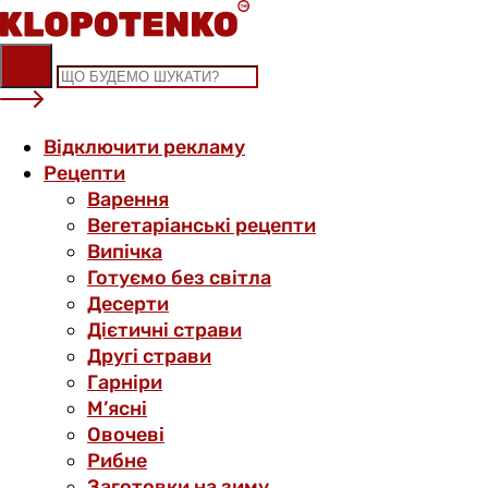
Skip
to
content
Відключити рекламу
Рецепти
Варення
Вегетаріанські рецепти
Випічка
Готуємо без світла
Десерти
Дієтичні страви
Другі страви
Гарніри
М’ясні
Овочеві
Рибне
Заготовки на зиму