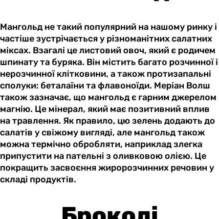
Мангольд не такий популярний на нашому ринку і
частіше зустрічається у різноманітних салатних
міксах. Взагалі це листовий овоч, який є родичем
шпинату та буряка. Він містить багато розчинної і
нерозчинної клітковини, а також протизапальні
сполуки: беталаїни та флавоноїди. Меріан Волш
також зазначає, що мангольд є гарним джерелом
магнію. Це мінерал, який має позитивний вплив
на травлення. Як правило, цю зелень додають до
салатів у свіжому вигляді, але мангольд також
можна термічно обробляти, наприклад злегка
припустити на пательні з оливковою олією. Це
покращить засвоєння жиророзчинних речовин у
складі продуктів.
Броколі