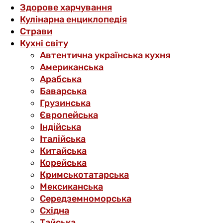
Здорове харчування
Кулінарна енциклопедія
Страви
Кухні світу
Автентична українська кухня
Американська
Арабська
Баварська
Грузинська
Європейська
Індійська
Італійська
Китайська
Корейська
Кримськотатарська
Мексиканська
Середземноморська
Східна
Тайська