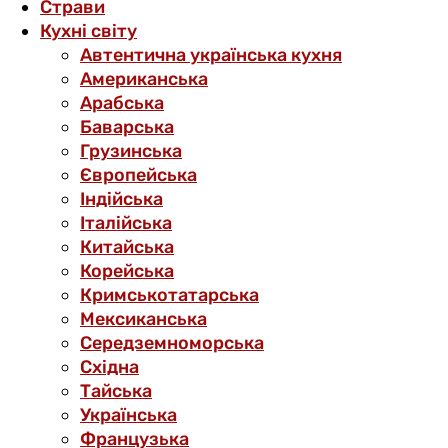
Страви
Кухні світу
Автентична українська кухня
Американська
Арабська
Баварська
Грузинська
Європейська
Індійська
Італійська
Китайська
Корейська
Кримськотатарська
Мексиканська
Середземноморська
Східна
Тайська
Українська
Французька