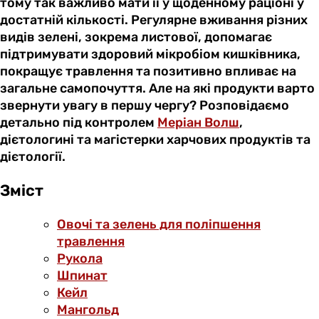
тому так важливо мати її у щоденному раціоні у
достатній кількості. Регулярне вживання різних
видів зелені, зокрема листової, допомагає
підтримувати здоровий мікробіом кишківника,
покращує травлення та позитивно впливає на
загальне самопочуття. Але на які продукти варто
звернути увагу в першу чергу? Розповідаємо
детально під контролем
Меріан Волш
,
дієтологині та магістерки харчових продуктів та
дієтології.
Зміст
Овочі та зелень для поліпшення
травлення
Рукола
Шпинат
Кейл
Мангольд