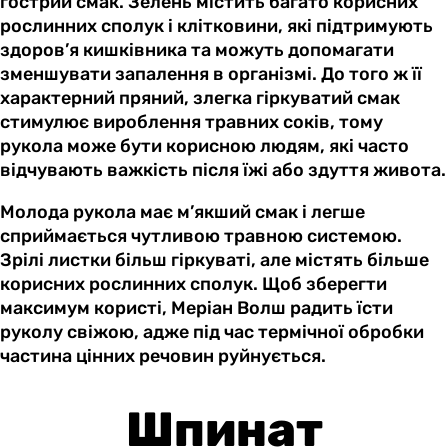
гострий смак. Зелень містить багато корисних
рослинних сполук і клітковини, які підтримують
здоров’я кишківника та можуть допомагати
зменшувати запалення в організмі. До того ж її
характерний пряний, злегка гіркуватий смак
стимулює вироблення травних соків, тому
рукола може бути корисною людям, які часто
відчувають важкість після їжі або здуття живота.
Молода рукола має м’якший смак і легше
сприймається чутливою травною системою.
Зрілі листки більш гіркуваті, але містять більше
корисних рослинних сполук. Щоб зберегти
максимум користі, Меріан Волш радить їсти
руколу свіжою, адже під час термічної обробки
частина цінних речовин руйнується.
Шпинат