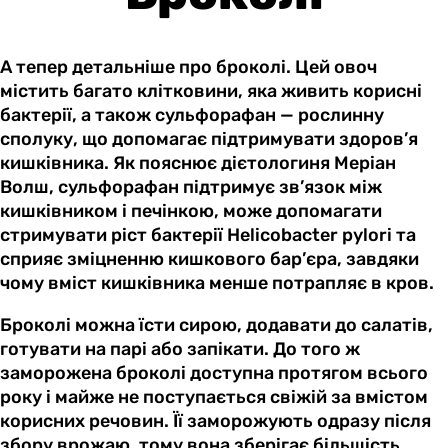
А тепер детальніше про броколі. Цей овоч
містить багато клітковини, яка живить корисні
бактерії, а також сульфорафан — рослинну
сполуку, що допомагає підтримувати здоров’я
кишківника. Як пояснює дієтологиня Меріан
Волш, сульфорафан підтримує зв’язок між
кишківником і печінкою, може допомагати
стримувати ріст бактерії Helicobacter pylori та
сприяє зміцненню кишкового бар’єра, завдяки
чому вміст кишківника менше потрапляє в кров.
Броколі можна їсти сирою, додавати до салатів,
готувати на парі або запікати. До того ж
заморожена броколі доступна протягом всього
року і майже не поступається свіжій за вмістом
корисних речовин. Її заморожують одразу після
збору врожаю, тому вона зберігає більшість