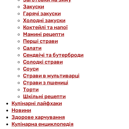
Закуски
Гарячі закуски
Холодні закуски
Коктейлі та напої
Мамині рецепти
Перші страви
Салати
Сендвічі та бутерброди
Солодкі страви
Соуси
Страви в мультиварці
Страви з пшениці
Торти
Шкільні рецепти
Кулінарні лайфхаки
Новини
Здорове харчування
Кулінарна енциклопедія