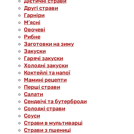
Дієтичні страви
Другі страви
Гарніри
М’ясні
Овочеві
Рибне
Заготовки на зиму
Закуски
Гарячі закуски
Холодні закуски
Коктейлі та напої
Мамині рецепти
Перші страви
Салати
Сендвічі та бутерброди
Солодкі страви
Соуси
Страви в мультиварці
Страви з пшениці