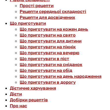
Прості рецепти
Рецепти середньої складності
Рецепти для досвідчених
Що приготувати
Що приготувати на кожен день
Що приготувати на свято
Що приготувати для дитини
Що приготувати на пікнік
Що приготувати на вечерю
Що приготувати в піст
Що приготувати на сніданок
Що приготувати на обід
Що приготувати на день народження
Що приготувати в дорогу
Дієтичне харчування
Дієти
Добірки рецептів
Про нас