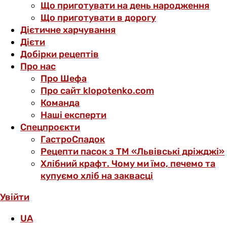
Що приготувати на день народження
Що приготувати в дорогу
Дієтичне харчування
Дієти
Добірки рецептів
Про нас
Про Шефа
Про сайт klopotenko.com
Команда
Наші експерти
Спецпроєкти
ГастроСпадок
Рецепти пасок з ТМ «Львівські дріжджі»
Хлібний крафт. Чому ми їмо, печемо та
купуємо хліб на заквасці
Увійти
UA