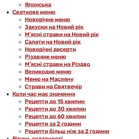
Японська
Святкове меню
Новорічне меню
Закуски на Новий рік
М’ясні страви на Новий рік
Салати на Новий рік
Новорічні десерти
Різдвяне меню
М’ясні страви на Різдво
Великоднє меню
Меню на Масляну
Страви на Святвечір
Коли час має значення
Рецепти до 15 хвилин
Рецепти до 30 хвилин
Рецепти до 60 хвилин
Рецепти за 2 години
Рецепти більш ніж за 2 години
Рівень складності