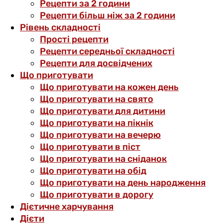
Рецепти за 2 години
Рецепти більш ніж за 2 години
Рівень складності
Прості рецепти
Рецепти середньої складності
Рецепти для досвідчених
Що приготувати
Що приготувати на кожен день
Що приготувати на свято
Що приготувати для дитини
Що приготувати на пікнік
Що приготувати на вечерю
Що приготувати в піст
Що приготувати на сніданок
Що приготувати на обід
Що приготувати на день народження
Що приготувати в дорогу
Дієтичне харчування
Дієти