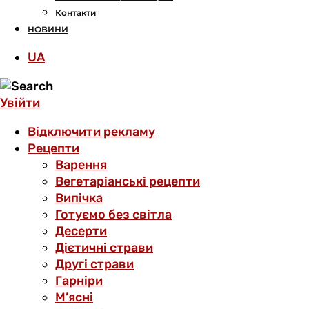
Контакти
НОВИНИ
UA
Увійти
Відключити рекламу
Рецепти
Варення
Вегетаріанські рецепти
Випічка
Готуємо без світла
Десерти
Дієтичні страви
Другі страви
Гарніри
М’ясні