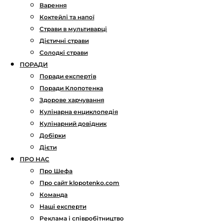
Варення
Коктейлі та напої
Страви в мультиварці
Дієтичні страви
Солодкі страви
ПОРАДИ
Поради експертів
Поради Клопотенка
Здорове харчування
Кулінарна енциклопедія
Кулінарний довідник
Добірки
Дієти
ПРО НАС
Про Шефа
Про сайт klopotenko.com
Команда
Наші експерти
Реклама і співробітництво