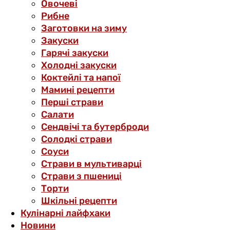
Овочеві
Рибне
Заготовки на зиму
Закуски
Гарячі закуски
Холодні закуски
Коктейлі та напої
Мамині рецепти
Перші страви
Салати
Сендвічі та бутерброди
Солодкі страви
Соуси
Страви в мультиварці
Страви з пшениці
Торти
Шкільні рецепти
Кулінарні лайфхаки
Новини