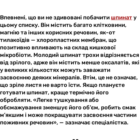
Впевнені, що ви не здивовані побачити
шпинат
у
цьому списку. Він містить багато клітковини,
магнію та інших корисних речовин, як-от
тилакоїдів — хлоропластних мембран, що
позитивно впливають на склад кишкової
мікробіоти. Молодий шпинат трохи відрізняється
від зрілого, адже він містить менше оксалатів, які
у великих кількостях можуть заважати
засвоєнню деяких мінералів. Втім, це не означає,
що зріле листя не варто їсти. Якщо плануєте
готувати шпинат, краще термічно його
обробляти. «Легке тушкування або
обсмажування зменшує його об’єм, робить смак
м’якшим і може покращувати засвоєння частини
поживних речовин», — зазначає спеціалістка.