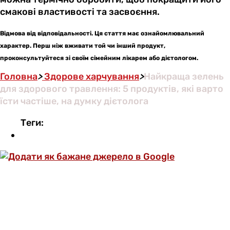
смакові властивості та засвоєння.
Відмова від відповідальності. Ця стаття має ознайомлювальний
характер. Перш ніж вживати той чи інший продукт,
проконсультуйтеся зі своїм сімейним лікарем або дієтологом.
Головна
>
Здорове харчування
>
Найкраща зелень
для здорового травлення: 5 продуктів, які варто
їсти частіше, на думку дієтолога
Теги: