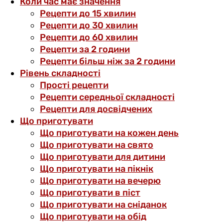
Коли час має значення
Рецепти до 15 хвилин
Рецепти до 30 хвилин
Рецепти до 60 хвилин
Рецепти за 2 години
Рецепти більш ніж за 2 години
Рівень складності
Прості рецепти
Рецепти середньої складності
Рецепти для досвідчених
Що приготувати
Що приготувати на кожен день
Що приготувати на свято
Що приготувати для дитини
Що приготувати на пікнік
Що приготувати на вечерю
Що приготувати в піст
Що приготувати на сніданок
Що приготувати на обід