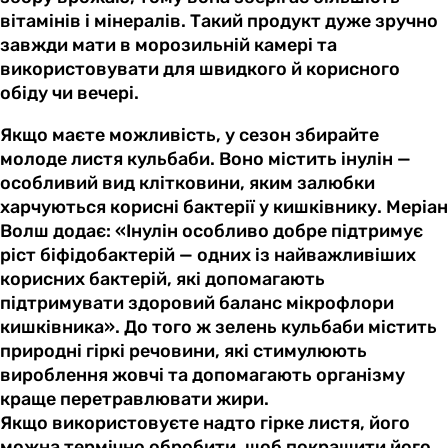
вітамінів і мінералів. Такий продукт дуже зручно
завжди мати в морозильній камері та
використовувати для швидкого й корисного
обіду чи вечері.
Якщо маєте можливість, у сезон збирайте
молоде листя кульбаби. Воно містить інулін —
особливий вид клітковини, яким залюбки
харчуються корисні бактерії у кишківнику. Меріан
Волш додає: «Інулін особливо добре підтримує
ріст біфідобактерій — одних із найважливіших
корисних бактерій, які допомагають
підтримувати здоровий баланс мікрофлори
кишківника». До того ж зелень кульбаби містить
природні гіркі речовини, які стимулюють
вироблення жовчі та допомагають організму
краще перетравлювати жири.
Якщо використовуєте надто гірке листя, його
можна термічно обробити, щоб покращити його