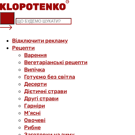
Skip
to
content
Відключити рекламу
Рецепти
Варення
Вегетаріанські рецепти
Випічка
Готуємо без світла
Десерти
Дієтичні страви
Другі страви
Гарніри
М’ясні
Овочеві
Рибне
Заготовки на зиму