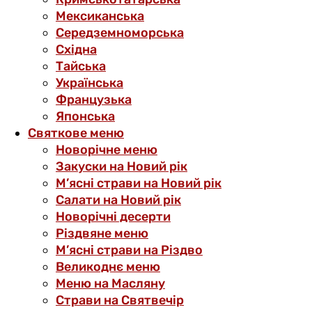
Мексиканська
Середземноморська
Східна
Тайська
Українська
Французька
Японська
Святкове меню
Новорічне меню
Закуски на Новий рік
М’ясні страви на Новий рік
Салати на Новий рік
Новорічні десерти
Різдвяне меню
М’ясні страви на Різдво
Великоднє меню
Меню на Масляну
Страви на Святвечір