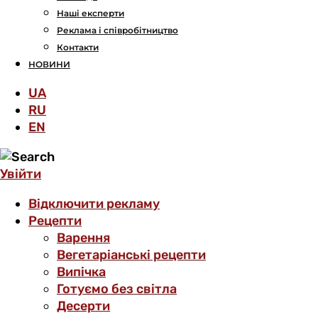
Наші експерти
Реклама і співробітництво
Контакти
НОВИНИ
UA
RU
EN
Увійти
Відключити рекламу
Рецепти
Варення
Вегетаріанські рецепти
Випічка
Готуємо без світла
Десерти