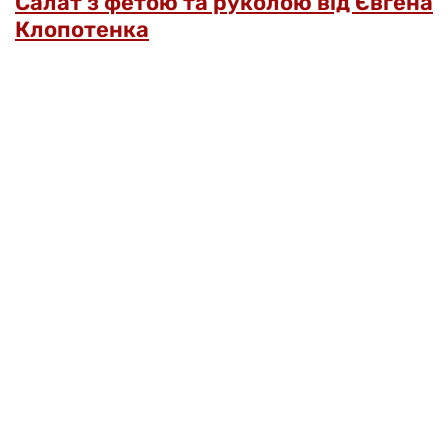
Салат з фетою та руколою від Євгена
Клопотенка