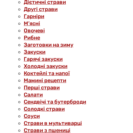
Дієтичні страви
Другі страви
Гарніри
М’ясні
Овочеві
Рибне
Заготовки на зиму
Закуски
Гарячі закуски
Холодні закуски
Коктейлі та напої
Мамині рецепти
Перші страви
Салати
Сендвічі та бутерброди
Солодкі страви
Соуси
Страви в мультиварці
Страви з пшениці