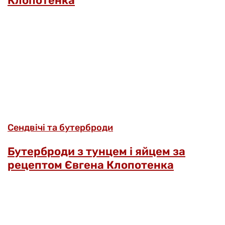
Клопотенка
Сендвічі та бутерброди
Бутерброди з тунцем і яйцем за
рецептом Євгена Клопотенка