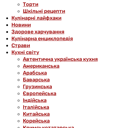
Торти
Шкільні рецепти
Кулінарні лайфхаки
Новини
Здорове харчування
Кулінарна енциклопедія
Страви
Кухні світу
Автентична українська кухня
Американська
Арабська
Баварська
Грузинська
Європейська
Індійська
Італійська
Китайська
Корейська
Кримськотатарська