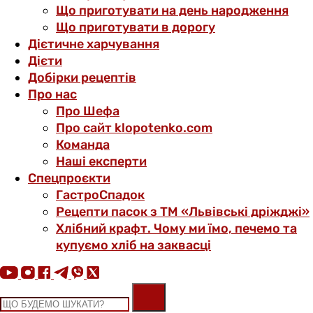
Що приготувати на день народження
Що приготувати в дорогу
Дієтичне харчування
Дієти
Добірки рецептів
Про нас
Про Шефа
Про сайт klopotenko.com
Команда
Наші експерти
Спецпроєкти
ГастроСпадок
Рецепти пасок з ТМ «Львівські дріжджі»
Хлібний крафт. Чому ми їмо, печемо та
купуємо хліб на заквасці