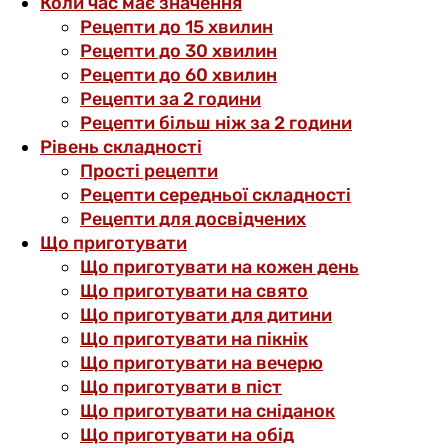
Коли час має значення
Рецепти до 15 хвилин
Рецепти до 30 хвилин
Рецепти до 60 хвилин
Рецепти за 2 години
Рецепти більш ніж за 2 години
Рівень складності
Прості рецепти
Рецепти середньої складності
Рецепти для досвідчених
Що приготувати
Що приготувати на кожен день
Що приготувати на свято
Що приготувати для дитини
Що приготувати на пікнік
Що приготувати на вечерю
Що приготувати в піст
Що приготувати на сніданок
Що приготувати на обід