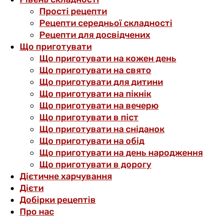
Прості рецепти
Рецепти середньої складності
Рецепти для досвідчених
Що приготувати
Що приготувати на кожен день
Що приготувати на свято
Що приготувати для дитини
Що приготувати на пікнік
Що приготувати на вечерю
Що приготувати в піст
Що приготувати на сніданок
Що приготувати на обід
Що приготувати на день народження
Що приготувати в дорогу
Дієтичне харчування
Дієти
Добірки рецептів
Про нас