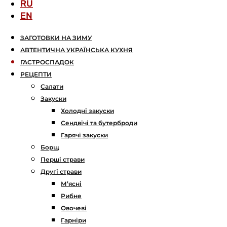
RU
EN
ЗАГОТОВКИ НА ЗИМУ
АВТЕНТИЧНА УКРАЇНСЬКА КУХНЯ
ГАСТРОСПАДОК
РЕЦЕПТИ
Салати
Закуски
Холодні закуски
Сендвічі та бутерброди
Гарячі закуски
Борщ
Перші страви
Другі страви
М’ясні
Рибне
Овочеві
Гарніри