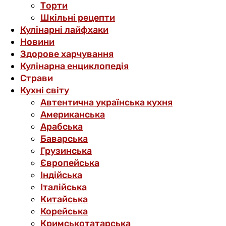
Торти
Шкільні рецепти
Кулінарні лайфхаки
Новини
Здорове харчування
Кулінарна енциклопедія
Страви
Кухні світу
Автентична українська кухня
Американська
Арабська
Баварська
Грузинська
Європейська
Індійська
Італійська
Китайська
Корейська
Кримськотатарська