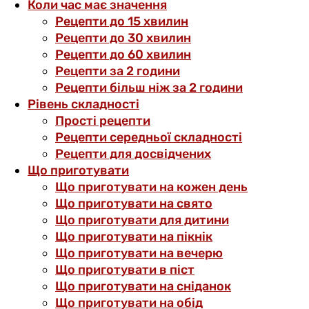
Коли час має значення
Рецепти до 15 хвилин
Рецепти до 30 хвилин
Рецепти до 60 хвилин
Рецепти за 2 години
Рецепти більш ніж за 2 години
Рівень складності
Прості рецепти
Рецепти середньої складності
Рецепти для досвідчених
Що приготувати
Що приготувати на кожен день
Що приготувати на свято
Що приготувати для дитини
Що приготувати на пікнік
Що приготувати на вечерю
Що приготувати в піст
Що приготувати на сніданок
Що приготувати на обід