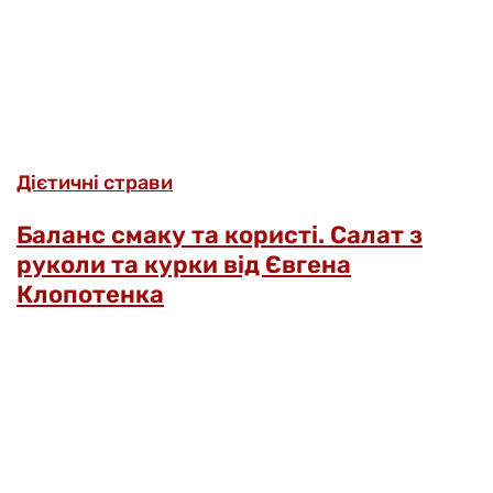
Дієтичні страви
Баланс смаку та користі. Салат з
руколи та курки від Євгена
Клопотенка