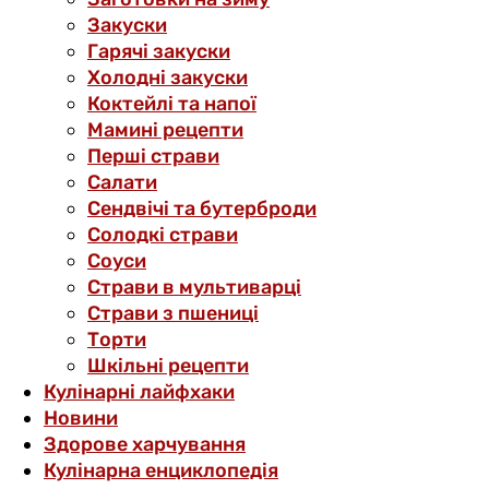
Закуски
Гарячі закуски
Холодні закуски
Коктейлі та напої
Мамині рецепти
Перші страви
Салати
Сендвічі та бутерброди
Солодкі страви
Соуси
Страви в мультиварці
Страви з пшениці
Торти
Шкільні рецепти
Кулінарні лайфхаки
Новини
Здорове харчування
Кулінарна енциклопедія