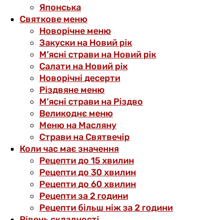
Японська
Святкове меню
Новорічне меню
Закуски на Новий рік
М’ясні страви на Новий рік
Салати на Новий рік
Новорічні десерти
Різдвяне меню
М’ясні страви на Різдво
Великоднє меню
Меню на Масляну
Страви на Святвечір
Коли час має значення
Рецепти до 15 хвилин
Рецепти до 30 хвилин
Рецепти до 60 хвилин
Рецепти за 2 години
Рецепти більш ніж за 2 години
Рівень складності