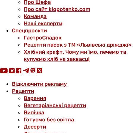
Про Шефа
Про сайт klopotenko.com
Команда
Наші експерти
Спецпроєкти
ГастроСпадок
Рецепти пасок з ТМ «Львівські дріжджі»
Хлібний крафт. Чому ми їмо, печемо та
купуємо хліб на заквасці
Відключити рекламу
Рецепти
Варення
Вегетаріанські рецепти
Випічка
Готуємо без світла
Десерти