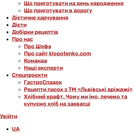
Що приготувати на день народження
Що приготувати в дорогу
Дієтичне харчування
Дієти
Добірки рецептів
Про нас
Про Шефа
Про сайт klopotenko.com
Команда
Наші експерти
Спецпроєкти
ГастроСпадок
Рецепти пасок з ТМ «Львівські дріжджі»
Хлібний крафт. Чому ми їмо, печемо та
купуємо хліб на заквасці
Увійти
UA