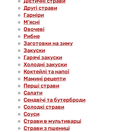
Дієтичні страви
Другі страви
Гарніри
М’ясні
Овочеві
Рибне
Заготовки на зиму
Закуски
Гарячі закуски
Холодні закуски
Коктейлі та напої
Мамині рецепти
Перші страви
Салати
Сендвічі та бутерброди
Солодкі страви
Соуси
Страви в мультиварці
Страви з пшениці