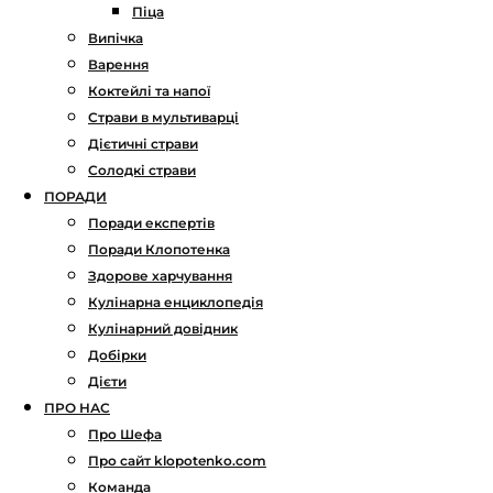
Піца
Випічка
Варення
Коктейлі та напої
Страви в мультиварці
Дієтичні страви
Солодкі страви
ПОРАДИ
Поради експертів
Поради Клопотенка
Здорове харчування
Кулінарна енциклопедія
Кулінарний довідник
Добірки
Дієти
ПРО НАС
Про Шефа
Про сайт klopotenko.com
Команда