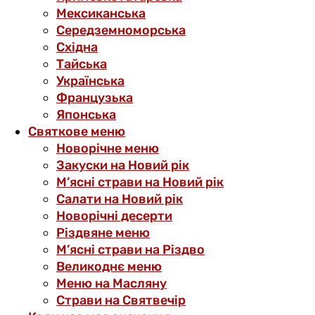
Мексиканська
Середземноморська
Східна
Тайська
Українська
Французька
Японська
Святкове меню
Новорічне меню
Закуски на Новий рік
М’ясні страви на Новий рік
Салати на Новий рік
Новорічні десерти
Різдвяне меню
М’ясні страви на Різдво
Великоднє меню
Меню на Масляну
Страви на Святвечір