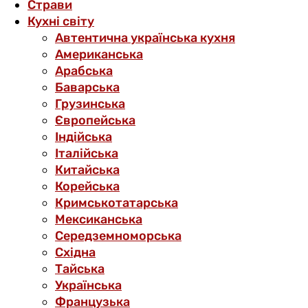
Страви
Кухні світу
Автентична українська кухня
Американська
Арабська
Баварська
Грузинська
Європейська
Індійська
Італійська
Китайська
Корейська
Кримськотатарська
Мексиканська
Середземноморська
Східна
Тайська
Українська
Французька