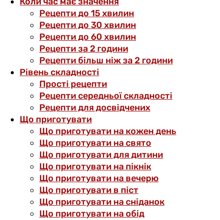
Коли час має значення
Рецепти до 15 хвилин
Рецепти до 30 хвилин
Рецепти до 60 хвилин
Рецепти за 2 години
Рецепти більш ніж за 2 години
Рівень складності
Прості рецепти
Рецепти середньої складності
Рецепти для досвідчених
Що приготувати
Що приготувати на кожен день
Що приготувати на свято
Що приготувати для дитини
Що приготувати на пікнік
Що приготувати на вечерю
Що приготувати в піст
Що приготувати на сніданок
Що приготувати на обід