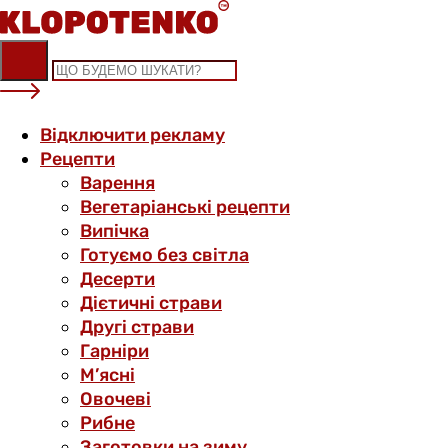
Skip
to
content
Відключити рекламу
Рецепти
Варення
Вегетаріанські рецепти
Випічка
Готуємо без світла
Десерти
Дієтичні страви
Другі страви
Гарніри
М’ясні
Овочеві
Рибне
Заготовки на зиму