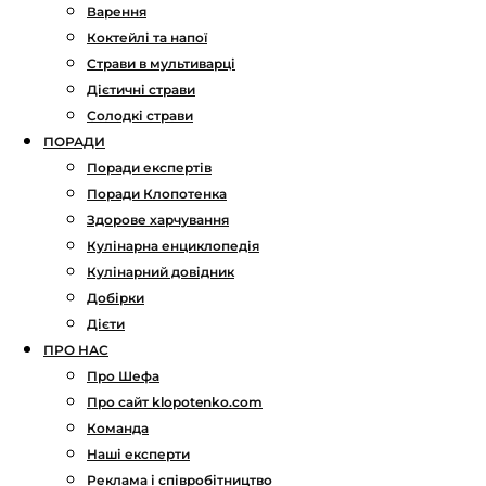
Варення
Коктейлі та напої
Страви в мультиварці
Дієтичні страви
Солодкі страви
ПОРАДИ
Поради експертів
Поради Клопотенка
Здорове харчування
Кулінарна енциклопедія
Кулінарний довідник
Добірки
Дієти
ПРО НАС
Про Шефа
Про сайт klopotenko.com
Команда
Наші експерти
Реклама і співробітництво