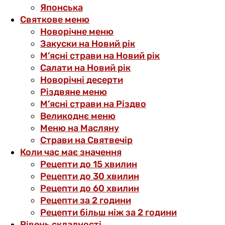
Японська
Святкове меню
Новорічне меню
Закуски на Новий рік
М’ясні страви на Новий рік
Салати на Новий рік
Новорічні десерти
Різдвяне меню
М’ясні страви на Різдво
Великоднє меню
Меню на Масляну
Страви на Святвечір
Коли час має значення
Рецепти до 15 хвилин
Рецепти до 30 хвилин
Рецепти до 60 хвилин
Рецепти за 2 години
Рецепти більш ніж за 2 години
Рівень складності