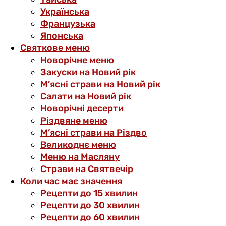
Українська
Французька
Японська
Святкове меню
Новорічне меню
Закуски на Новий рік
М’ясні страви на Новий рік
Салати на Новий рік
Новорічні десерти
Різдвяне меню
М’ясні страви на Різдво
Великоднє меню
Меню на Масляну
Страви на Святвечір
Коли час має значення
Рецепти до 15 хвилин
Рецепти до 30 хвилин
Рецепти до 60 хвилин