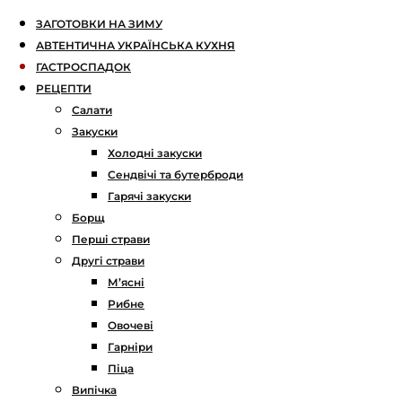
ЗАГОТОВКИ НА ЗИМУ
АВТЕНТИЧНА УКРАЇНСЬКА КУХНЯ
ГАСТРОСПАДОК
РЕЦЕПТИ
Салати
Закуски
Холодні закуски
Сендвічі та бутерброди
Гарячі закуски
Борщ
Перші страви
Другі страви
М’ясні
Рибне
Овочеві
Гарніри
Піца
Випічка