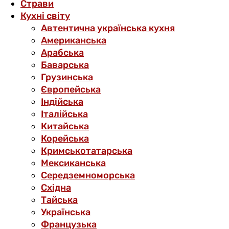
Страви
Кухні світу
Автентична українська кухня
Американська
Арабська
Баварська
Грузинська
Європейська
Індійська
Італійська
Китайська
Корейська
Кримськотатарська
Мексиканська
Середземноморська
Східна
Тайська
Українська
Французька