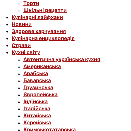
Торти
Шкільні рецепти
Кулінарні лайфхаки
Новини
Здорове харчування
Кулінарна енциклопедія
Страви
Кухні світу
Автентична українська кухня
Американська
Арабська
Баварська
Грузинська
Європейська
Індійська
Італійська
Китайська
Корейська
Кримськотатарська