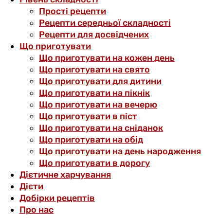
Прості рецепти
Рецепти середньої складності
Рецепти для досвідчених
Що приготувати
Що приготувати на кожен день
Що приготувати на свято
Що приготувати для дитини
Що приготувати на пікнік
Що приготувати на вечерю
Що приготувати в піст
Що приготувати на сніданок
Що приготувати на обід
Що приготувати на день народження
Що приготувати в дорогу
Дієтичне харчування
Дієти
Добірки рецептів
Про нас