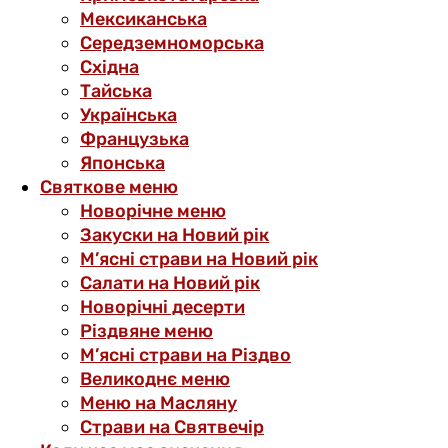
Мексиканська
Середземноморська
Східна
Тайська
Українська
Французька
Японська
Святкове меню
Новорічне меню
Закуски на Новий рік
М’ясні страви на Новий рік
Салати на Новий рік
Новорічні десерти
Різдвяне меню
М’ясні страви на Різдво
Великоднє меню
Меню на Масляну
Страви на Святвечір