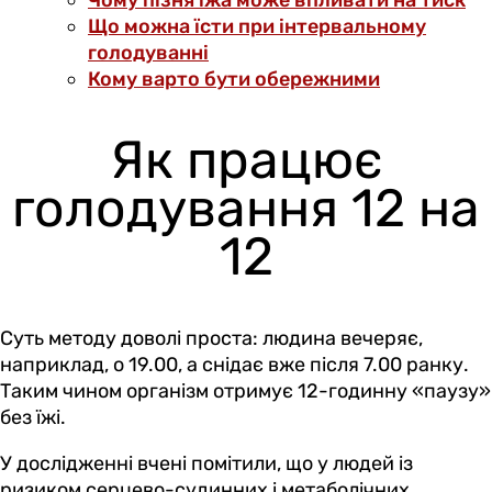
Чому пізня їжа може впливати на тиск
Що можна їсти при інтервальному
голодуванні
Кому варто бути обережними
Як працює
голодування 12 на
12
Суть методу доволі проста: людина вечеряє,
наприклад, о 19.00, а снідає вже після 7.00 ранку.
Таким чином організм отримує 12-годинну «паузу»
без їжі.
У дослідженні вчені помітили, що у людей із
ризиком серцево-судинних і метаболічних