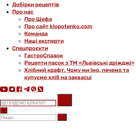
Добірки рецептів
Про нас
Про Шефа
Про сайт klopotenko.com
Команда
Наші експерти
Спецпроєкти
ГастроСпадок
Рецепти пасок з ТМ «Львівські дріжджі»
Хлібний крафт. Чому ми їмо, печемо та
купуємо хліб на заквасці
×