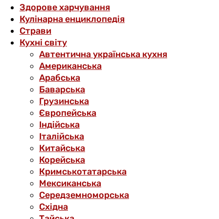
Здорове харчування
Кулінарна енциклопедія
Страви
Кухні світу
Автентична українська кухня
Американська
Арабська
Баварська
Грузинська
Європейська
Індійська
Італійська
Китайська
Корейська
Кримськотатарська
Мексиканська
Середземноморська
Східна
Тайська