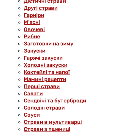
Дієтичні страви
Другі страви
Гарніри
М’ясні
Овочеві
Рибне
Заготовки на зиму
Закуски
Гарячі закуски
Холодні закуски
Коктейлі та напої
Мамині рецепти
Перші страви
Салати
Сендвічі та бутерброди
Солодкі страви
Соуси
Страви в мультиварці
Страви з пшениці