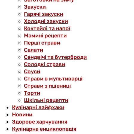
Закуски
Гарячі закуски
Холодні закуски
Коктейлі та напої
Мамині рецепти
Перші страви
Салати
Сендвічі та бутерброди
Солодкі страви
Соуси
Страви в мультиварці
Страви з пшениці
Торти
Шкільні рецепти
Кулінарні лайфхаки
Новини
Здорове харчування
Кулінарна енциклопедія