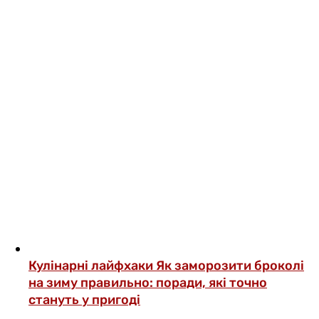
Кулінарні лайфхаки
Як заморозити броколі
на зиму правильно: поради, які точно
стануть у пригоді