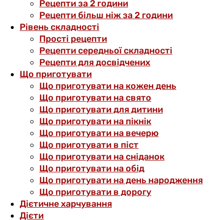
Рецепти за 2 години
Рецепти більш ніж за 2 години
Рівень складності
Прості рецепти
Рецепти середньої складності
Рецепти для досвідчених
Що приготувати
Що приготувати на кожен день
Що приготувати на свято
Що приготувати для дитини
Що приготувати на пікнік
Що приготувати на вечерю
Що приготувати в піст
Що приготувати на сніданок
Що приготувати на обід
Що приготувати на день народження
Що приготувати в дорогу
Дієтичне харчування
Дієти