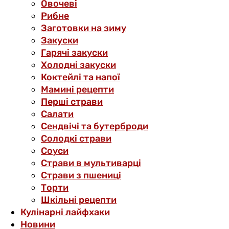
Овочеві
Рибне
Заготовки на зиму
Закуски
Гарячі закуски
Холодні закуски
Коктейлі та напої
Мамині рецепти
Перші страви
Салати
Сендвічі та бутерброди
Солодкі страви
Соуси
Страви в мультиварці
Страви з пшениці
Торти
Шкільні рецепти
Кулінарні лайфхаки
Новини