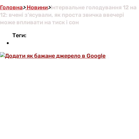
Головна
>
Новини
>
Інтервальне голодування 12 на
12: вчені з’ясували, як проста звичка ввечері
може впливати на тиск і сон
Теги: