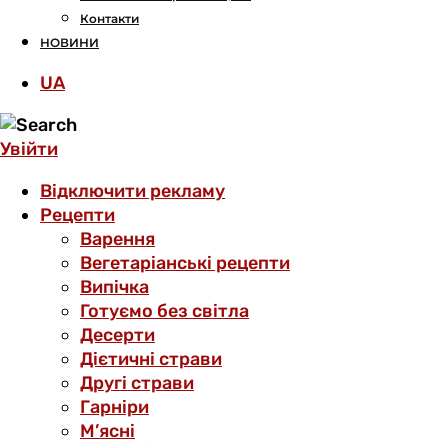
Контакти
НОВИНИ
UA
Увійти
Відключити рекламу
Рецепти
Варення
Вегетаріанські рецепти
Випічка
Готуємо без світла
Десерти
Дієтичні страви
Другі страви
Гарніри
М’ясні