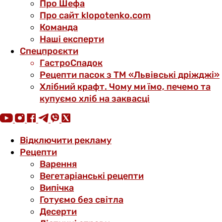
Про Шефа
Про сайт klopotenko.com
Команда
Наші експерти
Спецпроєкти
ГастроСпадок
Рецепти пасок з ТМ «Львівські дріжджі»
Хлібний крафт. Чому ми їмо, печемо та
купуємо хліб на заквасці
Відключити рекламу
Рецепти
Варення
Вегетаріанські рецепти
Випічка
Готуємо без світла
Десерти