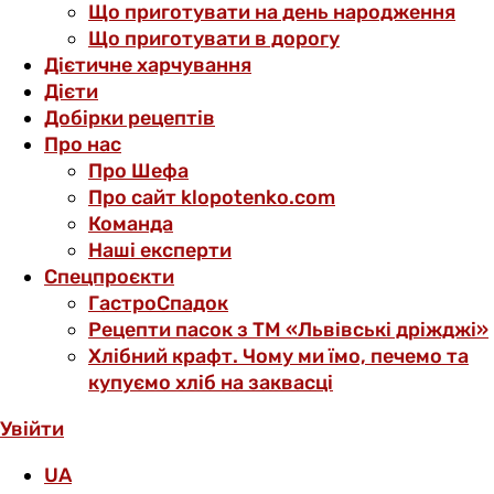
Що приготувати на день народження
Що приготувати в дорогу
Дієтичне харчування
Дієти
Добірки рецептів
Про нас
Про Шефа
Про сайт klopotenko.com
Команда
Наші експерти
Спецпроєкти
ГастроСпадок
Рецепти пасок з ТМ «Львівські дріжджі»
Хлібний крафт. Чому ми їмо, печемо та
купуємо хліб на заквасці
Увійти
UA