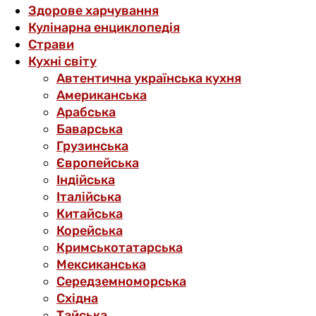
Здорове харчування
Кулінарна енциклопедія
Страви
Кухні світу
Автентична українська кухня
Американська
Арабська
Баварська
Грузинська
Європейська
Індійська
Італійська
Китайська
Корейська
Кримськотатарська
Мексиканська
Середземноморська
Східна
Тайська