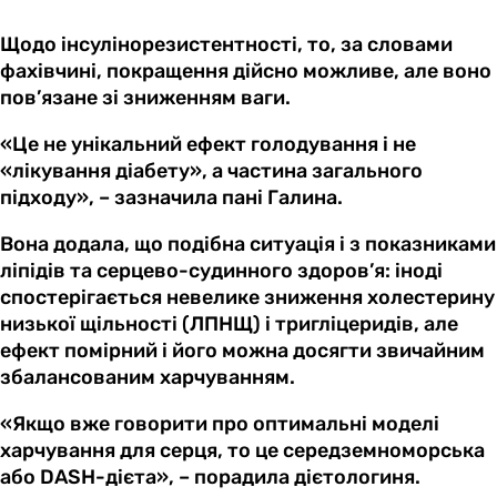
Щодо інсулінорезистентності, то, за словами
фахівчині, покращення дійсно можливе, але воно
пов’язане зі зниженням ваги.
«Це не унікальний ефект голодування і не
«лікування діабету», а частина загального
підходу», – зазначила пані Галина.
Вона додала, що подібна ситуація і з показниками
ліпідів та серцево-судинного здоров’я: іноді
спостерігається невелике зниження холестерину
низької щільності (ЛПНЩ) і тригліцеридів, але
ефект помірний і його можна досягти звичайним
збалансованим харчуванням.
«Якщо вже говорити про оптимальні моделі
харчування для серця, то це середземноморська
або DASH-дієта», – порадила дієтологиня.