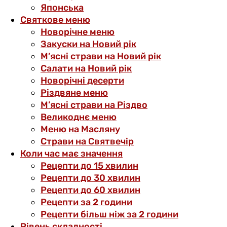
Японська
Святкове меню
Новорічне меню
Закуски на Новий рік
М’ясні страви на Новий рік
Салати на Новий рік
Новорічні десерти
Різдвяне меню
М’ясні страви на Різдво
Великоднє меню
Меню на Масляну
Страви на Святвечір
Коли час має значення
Рецепти до 15 хвилин
Рецепти до 30 хвилин
Рецепти до 60 хвилин
Рецепти за 2 години
Рецепти більш ніж за 2 години
Рівень складності