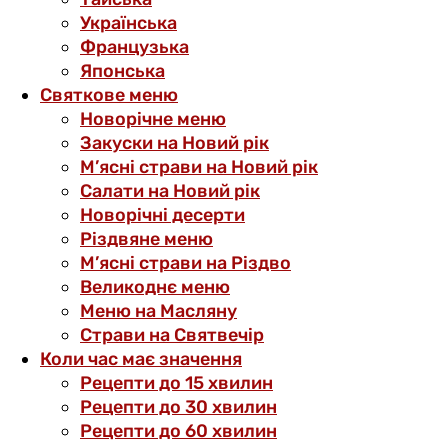
Українська
Французька
Японська
Святкове меню
Новорічне меню
Закуски на Новий рік
М’ясні страви на Новий рік
Салати на Новий рік
Новорічні десерти
Різдвяне меню
М’ясні страви на Різдво
Великоднє меню
Меню на Масляну
Страви на Святвечір
Коли час має значення
Рецепти до 15 хвилин
Рецепти до 30 хвилин
Рецепти до 60 хвилин