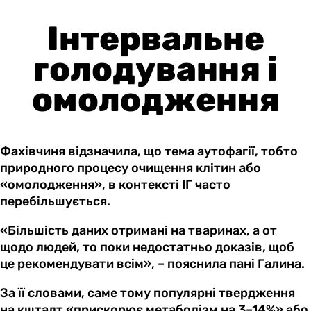
Інтервальне
голодування і
омолодження
Фахівчиня відзначила, що тема аутофагії, тобто
природного процесу очищення клітин або
«омолодження», в контексті ІГ часто
перебільшується.
«Більшість даних отримані на тваринах, а от
щодо людей, то поки недостатньо доказів, щоб
це рекомендувати всім», – пояснила пані Галина.
За її словами, саме тому популярні твердження
на кшталт «прискорює метаболізм на 3–14%» або