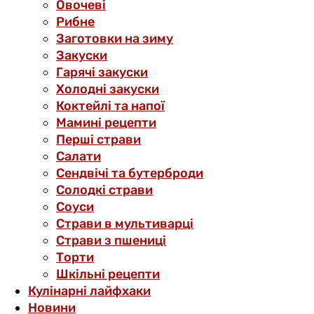
Овочеві
Рибне
Заготовки на зиму
Закуски
Гарячі закуски
Холодні закуски
Коктейлі та напої
Мамині рецепти
Перші страви
Салати
Сендвічі та бутерброди
Солодкі страви
Соуси
Страви в мультиварці
Страви з пшениці
Торти
Шкільні рецепти
Кулінарні лайфхаки
Новини