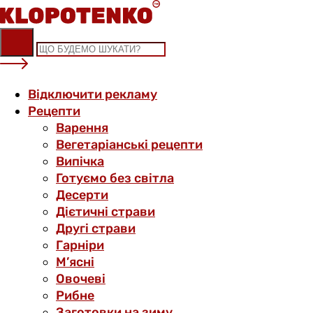
Skip
to
content
Відключити рекламу
Рецепти
Варення
Вегетаріанські рецепти
Випічка
Готуємо без світла
Десерти
Дієтичні страви
Другі страви
Гарніри
М’ясні
Овочеві
Рибне
Заготовки на зиму