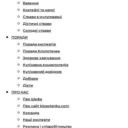
Варення
Коктейлі та напої
Страви в мультиварці
Дієтичні страви
Солодкі страви
ПОРАДИ
Поради експертів
Поради Клопотенка
Здорове харчування
Кулінарна енциклопедія
Кулінарний довідник
Добірки
Дієти
ПРО НАС
Про Шефа
Про сайт klopotenko.com
Команда
Наші експерти
Реклама і співробітництво