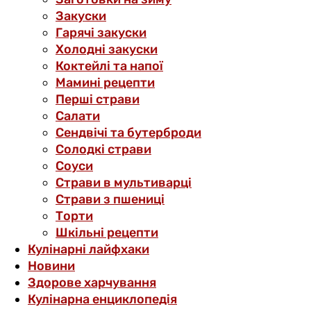
Закуски
Гарячі закуски
Холодні закуски
Коктейлі та напої
Мамині рецепти
Перші страви
Салати
Сендвічі та бутерброди
Солодкі страви
Соуси
Страви в мультиварці
Страви з пшениці
Торти
Шкільні рецепти
Кулінарні лайфхаки
Новини
Здорове харчування
Кулінарна енциклопедія