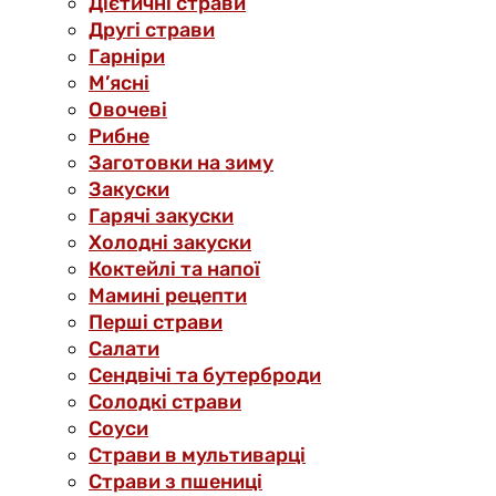
Дієтичні страви
Другі страви
Гарніри
М’ясні
Овочеві
Рибне
Заготовки на зиму
Закуски
Гарячі закуски
Холодні закуски
Коктейлі та напої
Мамині рецепти
Перші страви
Салати
Сендвічі та бутерброди
Солодкі страви
Соуси
Страви в мультиварці
Страви з пшениці