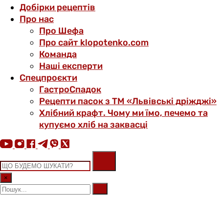
Добірки рецептів
Про нас
Про Шефа
Про сайт klopotenko.com
Команда
Наші експерти
Спецпроєкти
ГастроСпадок
Рецепти пасок з ТМ «Львівські дріжджі»
Хлібний крафт. Чому ми їмо, печемо та
купуємо хліб на заквасці
×