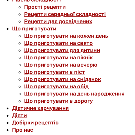
Прості рецепти
Рецепти середньої складності
Рецепти для досвідчених
Що приготувати
Що приготувати на кожен день
Що приготувати на свято
Що приготувати для дитини
Що приготувати на пікнік
Що приготувати на вечерю
Що приготувати в піст
Що приготувати на сніданок
Що приготувати на обід
Що приготувати на день народження
Що приготувати в дорогу
Дієтичне харчування
Дієти
Добірки рецептів
Про нас