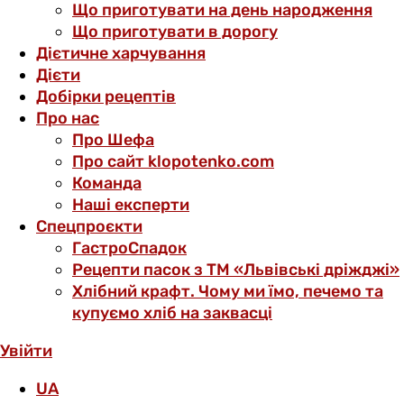
Що приготувати на день народження
Що приготувати в дорогу
Дієтичне харчування
Дієти
Добірки рецептів
Про нас
Про Шефа
Про сайт klopotenko.com
Команда
Наші експерти
Спецпроєкти
ГастроСпадок
Рецепти пасок з ТМ «Львівські дріжджі»
Хлібний крафт. Чому ми їмо, печемо та
купуємо хліб на заквасці
Увійти
UA