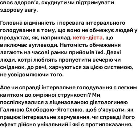
своє здоров’я, схуднути чи підтримувати
здорову вагу.
Головна відмінність і перевага інтервального
голодування в тому, що воно не обмежує людей у
продуктах, як, наприклад,
кето-дієта
, що
виключає вуглеводи. Натомість обмеження
лягають на часові рамки прийомів їжі. Деякі
люди, котрі люблять пропустити вечерю чи
сніданок, до речі, харчуються за цією системою,
не усвідомлюючи того.
Але чи справді інтервальне голодування є легким
квитком до омріяної стрункості? Ми
поспілкувалися з ліцензованою дієтологинею
Галиною Слободою-Яготенко, щоб з’ясувати, як
працює інтервальне харчування, чи справді його
ефект дійсно унікальний і які є протипоказання.