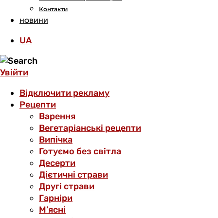
Контакти
НОВИНИ
UA
Увійти
Відключити рекламу
Рецепти
Варення
Вегетаріанські рецепти
Випічка
Готуємо без світла
Десерти
Дієтичні страви
Другі страви
Гарніри
М’ясні