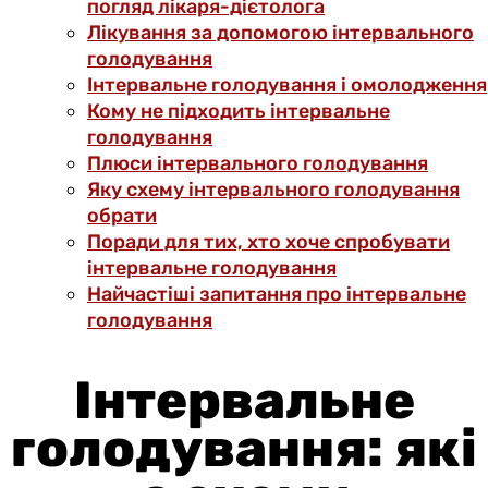
погляд лікаря-дієтолога
Лікування за допомогою інтервального
голодування
Інтервальне голодування і омолодження
Кому не підходить інтервальне
голодування
Плюси інтервального голодування
Яку схему інтервального голодування
обрати
Поради для тих, хто хоче спробувати
інтервальне голодування
Найчастіші запитання про інтервальне
голодування
Інтервальне
голодування: які