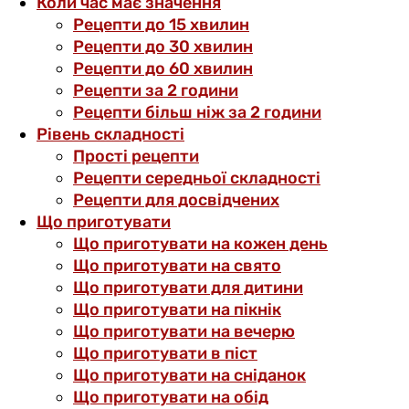
Коли час має значення
Рецепти до 15 хвилин
Рецепти до 30 хвилин
Рецепти до 60 хвилин
Рецепти за 2 години
Рецепти більш ніж за 2 години
Рівень складності
Прості рецепти
Рецепти середньої складності
Рецепти для досвідчених
Що приготувати
Що приготувати на кожен день
Що приготувати на свято
Що приготувати для дитини
Що приготувати на пікнік
Що приготувати на вечерю
Що приготувати в піст
Що приготувати на сніданок
Що приготувати на обід