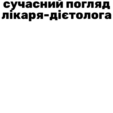
сучасний погляд
лікаря-дієтолога