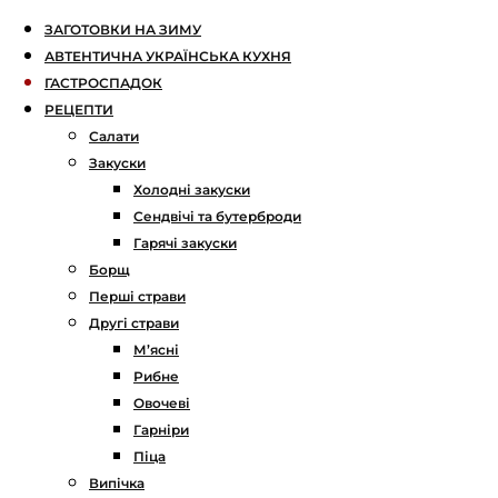
ЗАГОТОВКИ НА ЗИМУ
АВТЕНТИЧНА УКРАЇНСЬКА КУХНЯ
ГАСТРОСПАДОК
РЕЦЕПТИ
Салати
Закуски
Холодні закуски
Сендвічі та бутерброди
Гарячі закуски
Борщ
Перші страви
Другі страви
М’ясні
Рибне
Овочеві
Гарніри
Піца
Випічка