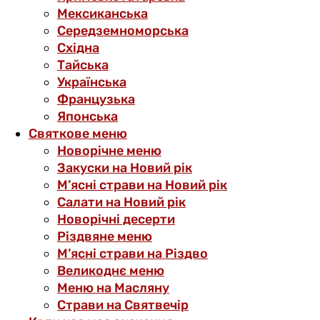
Мексиканська
Середземноморська
Східна
Тайська
Українська
Французька
Японська
Святкове меню
Новорічне меню
Закуски на Новий рік
М’ясні страви на Новий рік
Салати на Новий рік
Новорічні десерти
Різдвяне меню
М’ясні страви на Різдво
Великоднє меню
Меню на Масляну
Страви на Святвечір