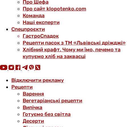
Про Шефа
Про сайт klopotenko.com
Команда
Наші експерти
Спецпроєкти
ГастроСпадок
Рецепти пасок з ТМ «Львівські дріжджі»
Хлібний крафт. Чому ми їмо, печемо та
купуємо хліб на заквасці
Відключити рекламу
Рецепти
Варення
Вегетаріанські рецепти
Випічка
Готуємо без світла
Десерти