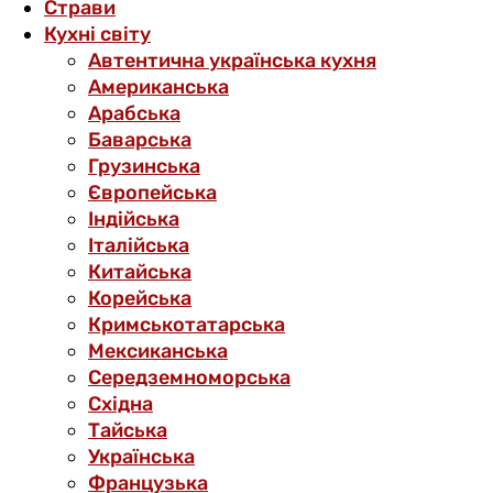
Страви
Кухні світу
Автентична українська кухня
Американська
Арабська
Баварська
Грузинська
Європейська
Індійська
Італійська
Китайська
Корейська
Кримськотатарська
Мексиканська
Середземноморська
Східна
Тайська
Українська
Французька