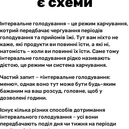
є схеми
Інтервальне голодування
–
це режим харчування,
котрий передбачає чергування періодів
голодування та прийомів їжі. Тут вам ніхто не
каже, які продукти ви повинні їсти, а які ні,
натомість
–
коли ви повинні їх їсти. Саме тому
інтервальне голодування рідко називають
дієтою, це режим чи система харчування.
Частий запит
–
«інтервальне голодування:
меню», однак воно тут може бути будь-яким
бажаним на ваш розсуд, головне, щоб у
дозволені години.
Існує кілька різних способів дотримання
інтервального голодування
–
усі вони
передбачають поділ дня чи тижня на періоди