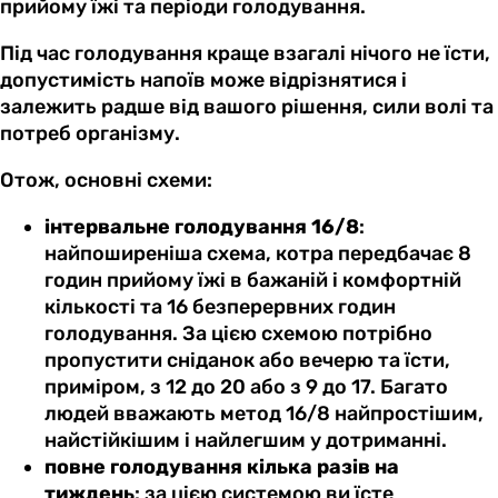
прийому їжі та періоди голодування.
Під час голодування краще взагалі нічого не їсти,
допустимість напоїв може відрізнятися і
залежить радше від вашого рішення, сили волі та
потреб організму.
Отож, основні схеми:
інтервальне голодування 16/8
:
найпоширеніша схема, котра передбачає 8
годин прийому їжі в бажаній і комфортній
кількості та 16 безперервних годин
голодування. За цією схемою потрібно
пропустити сніданок або вечерю та їсти,
приміром, з 12 до 20 або з 9 до 17. Багато
людей вважають метод 16/8 найпростішим,
найстійкішим і найлегшим у дотриманні.
повне голодування кілька разів на
тиждень
: за цією системою ви їсте