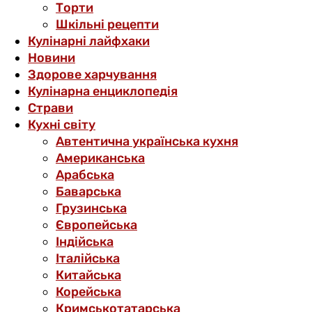
Торти
Шкільні рецепти
Кулінарні лайфхаки
Новини
Здорове харчування
Кулінарна енциклопедія
Страви
Кухні світу
Автентична українська кухня
Американська
Арабська
Баварська
Грузинська
Європейська
Індійська
Італійська
Китайська
Корейська
Кримськотатарська