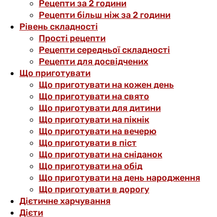
Рецепти за 2 години
Рецепти більш ніж за 2 години
Рівень складності
Прості рецепти
Рецепти середньої складності
Рецепти для досвідчених
Що приготувати
Що приготувати на кожен день
Що приготувати на свято
Що приготувати для дитини
Що приготувати на пікнік
Що приготувати на вечерю
Що приготувати в піст
Що приготувати на сніданок
Що приготувати на обід
Що приготувати на день народження
Що приготувати в дорогу
Дієтичне харчування
Дієти