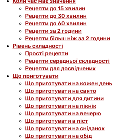
Коли час має значення
Рецепти до 15 хвилин
Рецепти до 30 хвилин
Рецепти до 60 хвилин
Рецепти за 2 години
Рецепти більш ніж за 2 години
Рівень складності
Прості рецепти
Рецепти середньої складності
Рецепти для досвідчених
Що приготувати
Що приготувати на кожен день
Що приготувати на свято
Що приготувати для дитини
Що приготувати на пікнік
Що приготувати на вечерю
Що приготувати в піст
Що приготувати на сніданок
Що приготувати на обід