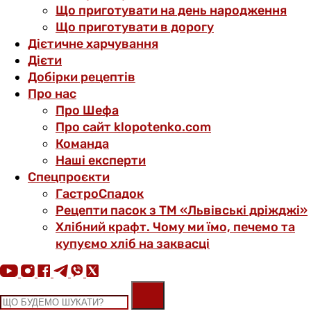
Що приготувати на день народження
Що приготувати в дорогу
Дієтичне харчування
Дієти
Добірки рецептів
Про нас
Про Шефа
Про сайт klopotenko.com
Команда
Наші експерти
Спецпроєкти
ГастроСпадок
Рецепти пасок з ТМ «Львівські дріжджі»
Хлібний крафт. Чому ми їмо, печемо та
купуємо хліб на заквасці