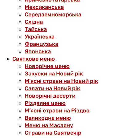
Мексиканська
Середземноморська
Східна
Тайська
Українська
Французька
Японська
Святкове меню
Новорічне меню
Закуски на Новий рік
М’ясні страви на Новий рік
Салати на Новий рік
Новорічні десерти
Різдвяне меню
М’ясні страви на Різдво
Великоднє меню
Меню на Масляну
Страви на Святвечір