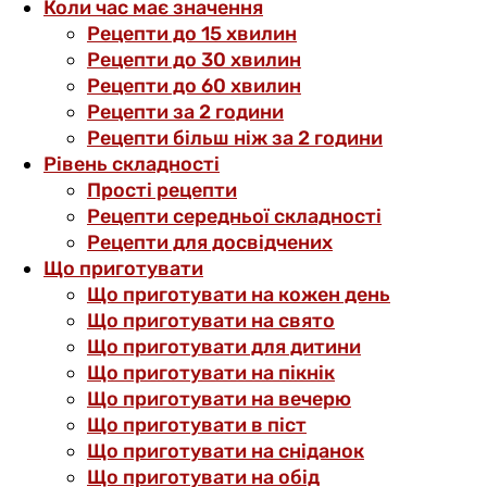
Коли час має значення
Рецепти до 15 хвилин
Рецепти до 30 хвилин
Рецепти до 60 хвилин
Рецепти за 2 години
Рецепти більш ніж за 2 години
Рівень складності
Прості рецепти
Рецепти середньої складності
Рецепти для досвідчених
Що приготувати
Що приготувати на кожен день
Що приготувати на свято
Що приготувати для дитини
Що приготувати на пікнік
Що приготувати на вечерю
Що приготувати в піст
Що приготувати на сніданок
Що приготувати на обід