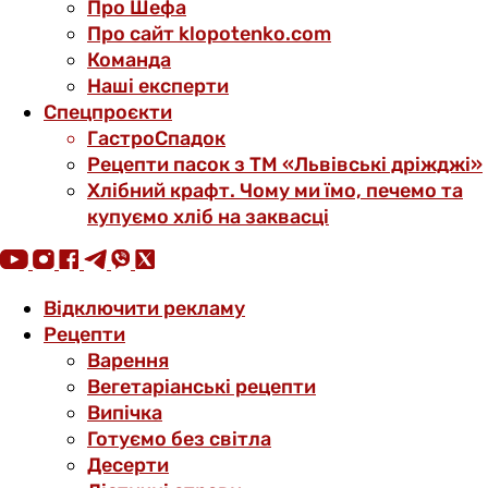
Про Шефа
Про сайт klopotenko.com
Команда
Наші експерти
Спецпроєкти
ГастроСпадок
Рецепти пасок з ТМ «Львівські дріжджі»
Хлібний крафт. Чому ми їмо, печемо та
купуємо хліб на заквасці
Відключити рекламу
Рецепти
Варення
Вегетаріанські рецепти
Випічка
Готуємо без світла
Десерти