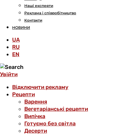
Наші експерти
Реклама і співробітництво
Контакти
НОВИНИ
UA
RU
EN
Увійти
Відключити рекламу
Рецепти
Варення
Вегетаріанські рецепти
Випічка
Готуємо без світла
Десерти