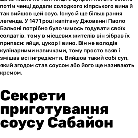
потім ченці додали солодкого кіпрського вина й
так вийшов цей соус. Існує й ще більш рання
легенда. У 1471 році капітану Джованні Паоло
Бальоні потрібно було чимось годувати своїх
солдатів, тому в місцевих жителів він зібрав їх
припаси: яйця, цукор і вино. Він не володів
кулінарними навичками, тому просто взяв і
змішав всі інгредієнти. Вийшов такий собі суп,
який згодом став соусом або його ще називають
кремом.
Секрети
приготування
соусу Сабайон