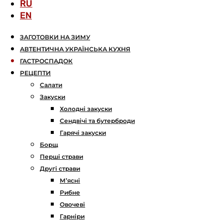
RU
EN
ЗАГОТОВКИ НА ЗИМУ
АВТЕНТИЧНА УКРАЇНСЬКА КУХНЯ
ГАСТРОСПАДОК
РЕЦЕПТИ
Салати
Закуски
Холодні закуски
Сендвічі та бутерброди
Гарячі закуски
Борщ
Перші страви
Другі страви
М’ясні
Рибне
Овочеві
Гарніри