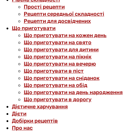
Прості рецепти
Рецепти середньої складності
Рецепти для досвідчених
Що приготувати
Що приготувати на кожен день
Що приготувати на свято
Що приготувати для дитини
Що приготувати на пікнік
Що приготувати на вечерю
Що приготувати в піст
Що приготувати на сніданок
Що приготувати на обід
Що приготувати на день народження
Що приготувати в дорогу
Дієтичне харчування
Дієти
Добірки рецептів
Про нас