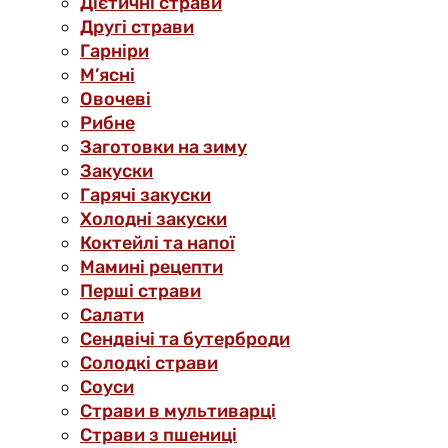
Дієтичні страви
Другі страви
Гарніри
М’ясні
Овочеві
Рибне
Заготовки на зиму
Закуски
Гарячі закуски
Холодні закуски
Коктейлі та напої
Мамині рецепти
Перші страви
Салати
Сендвічі та бутерброди
Солодкі страви
Соуси
Страви в мультиварці
Страви з пшениці