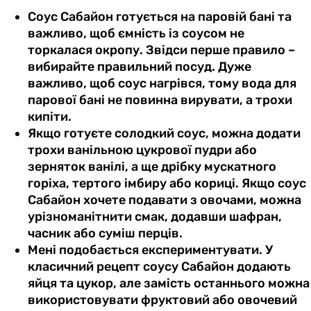
Соус Сабайон готується на паровій бані та
важливо, щоб ємність із соусом не
торкалася окропу. Звідси перше правило –
вибирайте правильний посуд. Дуже
важливо, щоб соус нагрівся, тому вода для
парової бані не повинна вирувати, а трохи
кипіти.
Якщо готуєте солодкий соус, можна додати
трохи ванільною цукрової пудри або
зерняток ванілі, а ще дрібку мускатного
горіха, тертого імбиру або кориці. Якщо соус
Сабайон хочете подавати з овочами, можна
урізноманітнити смак, додавши шафран,
часник або суміш перців.
Мені подобається експериментувати. У
класичний рецепт соусу Сабайон додають
яйця та цукор, але замість останнього можна
використовувати фруктовий або овочевий