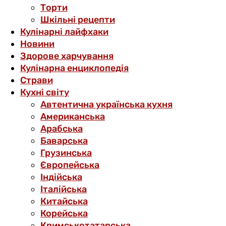
Торти
Шкільні рецепти
Кулінарні лайфхаки
Новини
Здорове харчування
Кулінарна енциклопедія
Страви
Кухні світу
Автентична українська кухня
Американська
Арабська
Баварська
Грузинська
Європейська
Індійська
Італійська
Китайська
Корейська
Кримськотатарська