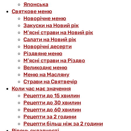
Японська
Святкове меню
Новорічне меню
Закуски на Новий рік
М’ясні страви на Новий рік
Салати на Новий рік
Новорічні десерти
Різдвяне меню
М’ясні страви на Різдво
Великоднє меню
Меню на Масляну
Страви на Святвечір
Коли час має значення
Рецепти до 15 хвилин
Рецепти до 30 хвилин
Рецепти до 60 хвилин
Рецепти за 2 години
Рецепти більш ніж за 2 години
Рівень складності