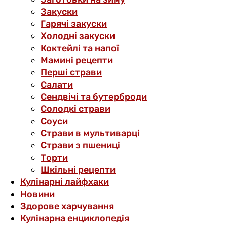
Закуски
Гарячі закуски
Холодні закуски
Коктейлі та напої
Мамині рецепти
Перші страви
Салати
Сендвічі та бутерброди
Солодкі страви
Соуси
Страви в мультиварці
Страви з пшениці
Торти
Шкільні рецепти
Кулінарні лайфхаки
Новини
Здорове харчування
Кулінарна енциклопедія