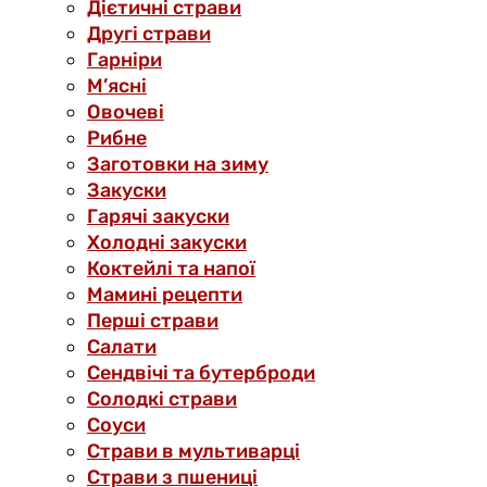
Дієтичні страви
Другі страви
Гарніри
М’ясні
Овочеві
Рибне
Заготовки на зиму
Закуски
Гарячі закуски
Холодні закуски
Коктейлі та напої
Мамині рецепти
Перші страви
Салати
Сендвічі та бутерброди
Солодкі страви
Соуси
Страви в мультиварці
Страви з пшениці