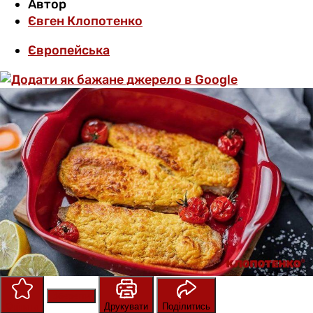
Автор
Євген Клопотенко
Європейська
Зберегти
Оцінити
Друкувати
Поділитись