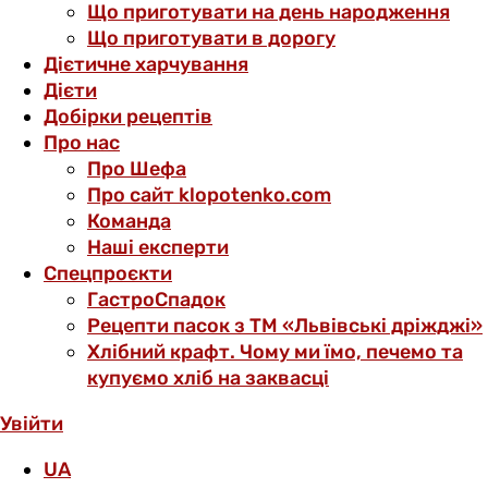
Що приготувати на день народження
Що приготувати в дорогу
Дієтичне харчування
Дієти
Добірки рецептів
Про нас
Про Шефа
Про сайт klopotenko.com
Команда
Наші експерти
Спецпроєкти
ГастроСпадок
Рецепти пасок з ТМ «Львівські дріжджі»
Хлібний крафт. Чому ми їмо, печемо та
купуємо хліб на заквасці
Увійти
UA