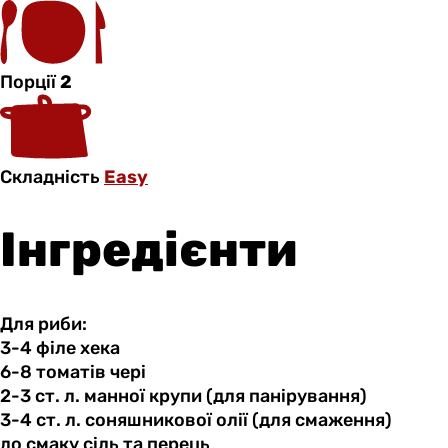
Порції
2
Складність
Easy
Інгредієнти
Для риби:
3-4 філе
хека
6-8 томатів
чері
2-3 ст.
л.
манної крупи (для панірування)
3-4 ст.
л.
соняшникової олії (для смаження)
до смаку
сіль
та перець