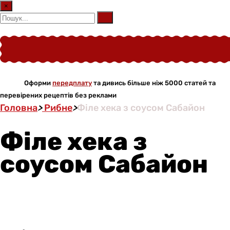
×
Оформи
передплату
та дивись більше ніж 5000 статей та
перевірених рецептів без реклами
Головна
>
Рибне
>
Філе хека з соусом Сабайон
Філе хека з
соусом Сабайон