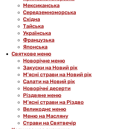
Мексиканська
Середземноморська
Східна
Тайська
Українська
Французька
Японська
Святкове меню
Новорічне меню
Закуски на Новий рік
М’ясні страви на Новий рік
Салати на Новий рік
Новорічні десерти
Різдвяне меню
М’ясні страви на Різдво
Великоднє меню
Меню на Масляну
Страви на Святвечір