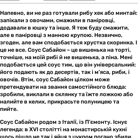
Напевно, ви не раз готували рибу хек або минтай:
запікали з овочами, смажили в паніровці,
додавали в юшку та інше. Я теж буду смажити,
але в паніровці з манною крупою. Незвично,
згоден, але вам сподобається хрустка скоринка. І
це не все. Соус Сабайон – це вишенька на торті,
точніше, на моїй рибі й не вишенька, а піна. Мені
подобається цей соус тим, що він універсальний:
його подають як до десертів, так і м’яса, риби, і
овочів. Втім, соус Сабайон цілком може
претендувати на звання самостійного блюда:
зробили, виклали в склянку та їжте ложкою або
налийте в келих, прикрасьте полуницею та
пийте.
Соус Сабайон родом з Італії, із П’ємонту. Існує
легенда: в XVI столітті на монастирській кухні
щось пішло не так і яйця з цукром погано збили,