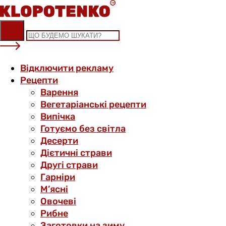
Skip
to
content
Відключити рекламу
Рецепти
Варення
Вегетаріанські рецепти
Випічка
Готуємо без світла
Десерти
Дієтичні страви
Другі страви
Гарніри
М’ясні
Овочеві
Рибне
Заготовки на зиму