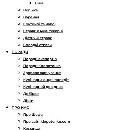
Піца
Випічка
Варення
Коктейлі та напої
Страви в мультиварці
Дієтичні страви
Солодкі страви
ПОРАДИ
Поради експертів
Поради Клопотенка
Здорове харчування
Кулінарна енциклопедія
Кулінарний довідник
Добірки
Дієти
ПРО НАС
Про Шефа
Про сайт klopotenko.com
Команда