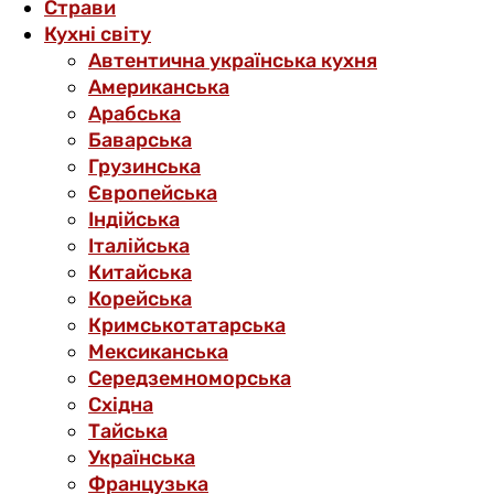
Страви
Кухні світу
Автентична українська кухня
Американська
Арабська
Баварська
Грузинська
Європейська
Індійська
Італійська
Китайська
Корейська
Кримськотатарська
Мексиканська
Середземноморська
Східна
Тайська
Українська
Французька