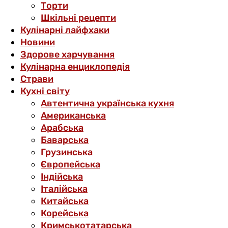
Торти
Шкільні рецепти
Кулінарні лайфхаки
Новини
Здорове харчування
Кулінарна енциклопедія
Страви
Кухні світу
Автентична українська кухня
Американська
Арабська
Баварська
Грузинська
Європейська
Індійська
Італійська
Китайська
Корейська
Кримськотатарська