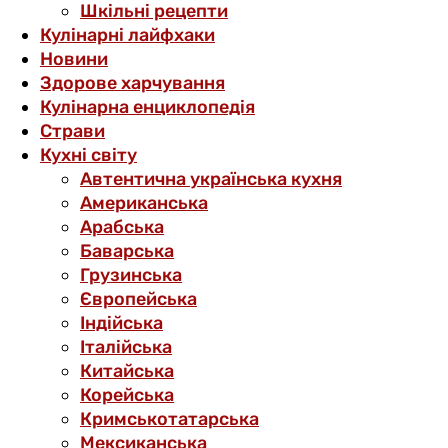
Шкільні рецепти
Кулінарні лайфхаки
Новини
Здорове харчування
Кулінарна енциклопедія
Страви
Кухні світу
Автентична українська кухня
Американська
Арабська
Баварська
Грузинська
Європейська
Індійська
Італійська
Китайська
Корейська
Кримськотатарська
Мексиканська