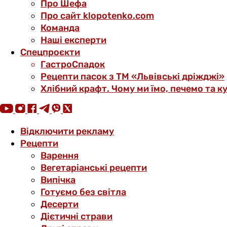
Про Шефа
Про сайт klopotenko.com
Команда
Наші експерти
Спецпроєкти
ГастроСпадок
Рецепти пасок з ТМ «Львівські дріжджі»
Хлібний крафт. Чому ми їмо, печемо та к
Відключити рекламу
Рецепти
Варення
Вегетаріанські рецепти
Випічка
Готуємо без світла
Десерти
Дієтичні страви