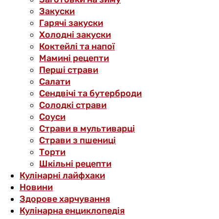
Закуски
Гарячі закуски
Холодні закуски
Коктейлі та напої
Мамині рецепти
Перші страви
Салати
Сендвічі та бутерброди
Солодкі страви
Соуси
Страви в мультиварці
Страви з пшениці
Торти
Шкільні рецепти
Кулінарні лайфхаки
Новини
Здорове харчування
Кулінарна енциклопедія