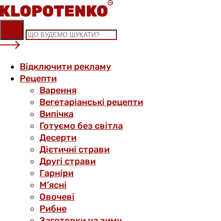
Skip
to
content
Відключити рекламу
Рецепти
Варення
Вегетаріанські рецепти
Випічка
Готуємо без світла
Десерти
Дієтичні страви
Другі страви
Гарніри
М’ясні
Овочеві
Рибне
Заготовки на зиму