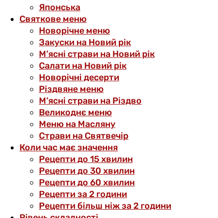
Японська
Святкове меню
Новорічне меню
Закуски на Новий рік
М’ясні страви на Новий рік
Салати на Новий рік
Новорічні десерти
Різдвяне меню
М’ясні страви на Різдво
Великоднє меню
Меню на Масляну
Страви на Святвечір
Коли час має значення
Рецепти до 15 хвилин
Рецепти до 30 хвилин
Рецепти до 60 хвилин
Рецепти за 2 години
Рецепти більш ніж за 2 години
Рівень складності