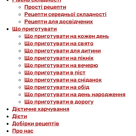
Прості рецепти
Рецепти середньої складності
Рецепти для досвідчених
Що приготувати
Що приготувати на кожен день
Що приготувати на свято
Що приготувати для дитини
Що приготувати на пікнік
Що приготувати на вечерю
Що приготувати в піст
Що приготувати на сніданок
Що приготувати на обід
Що приготувати на день народження
Що приготувати в дорогу
Дієтичне харчування
Дієти
Добірки рецептів
Про нас