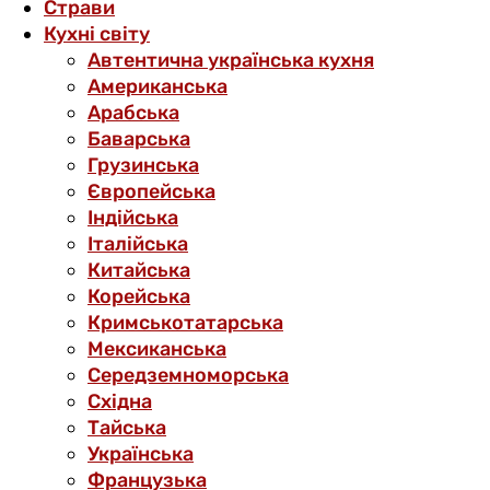
Страви
Кухні світу
Автентична українська кухня
Американська
Арабська
Баварська
Грузинська
Європейська
Індійська
Італійська
Китайська
Корейська
Кримськотатарська
Мексиканська
Середземноморська
Східна
Тайська
Українська
Французька