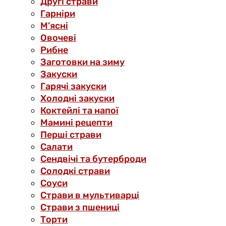
Другі страви
Гарніри
М’ясні
Овочеві
Рибне
Заготовки на зиму
Закуски
Гарячі закуски
Холодні закуски
Коктейлі та напої
Мамині рецепти
Перші страви
Салати
Сендвічі та бутерброди
Солодкі страви
Соуси
Страви в мультиварці
Страви з пшениці
Торти