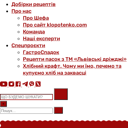
Добірки рецептів
Про нас
Про Шефа
Про сайт klopotenko.com
Команда
Наші експерти
Спецпроєкти
ГастроСпадок
Рецепти пасок з ТМ «Львівські дріжджі»
Хлібний крафт. Чому ми їмо, печемо та
купуємо хліб на заквасці
×