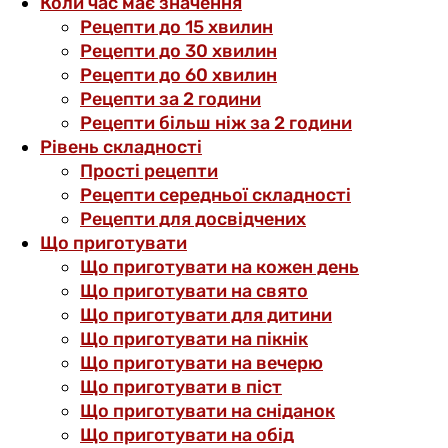
Коли час має значення
Рецепти до 15 хвилин
Рецепти до 30 хвилин
Рецепти до 60 хвилин
Рецепти за 2 години
Рецепти більш ніж за 2 години
Рівень складності
Прості рецепти
Рецепти середньої складності
Рецепти для досвідчених
Що приготувати
Що приготувати на кожен день
Що приготувати на свято
Що приготувати для дитини
Що приготувати на пікнік
Що приготувати на вечерю
Що приготувати в піст
Що приготувати на сніданок
Що приготувати на обід