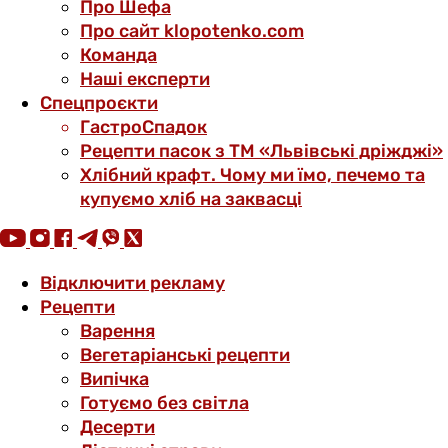
Про Шефа
Про сайт klopotenko.com
Команда
Наші експерти
Спецпроєкти
ГастроСпадок
Рецепти пасок з ТМ «Львівські дріжджі»
Хлібний крафт. Чому ми їмо, печемо та
купуємо хліб на заквасці
Відключити рекламу
Рецепти
Варення
Вегетаріанські рецепти
Випічка
Готуємо без світла
Десерти