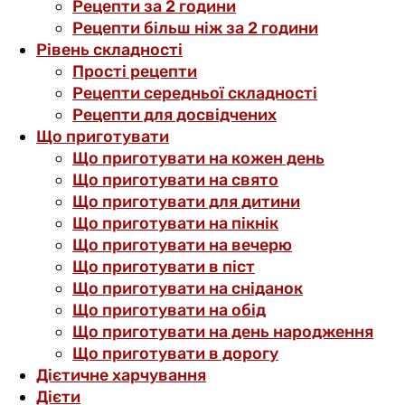
Рецепти за 2 години
Рецепти більш ніж за 2 години
Рівень складності
Прості рецепти
Рецепти середньої складності
Рецепти для досвідчених
Що приготувати
Що приготувати на кожен день
Що приготувати на свято
Що приготувати для дитини
Що приготувати на пікнік
Що приготувати на вечерю
Що приготувати в піст
Що приготувати на сніданок
Що приготувати на обід
Що приготувати на день народження
Що приготувати в дорогу
Дієтичне харчування
Дієти