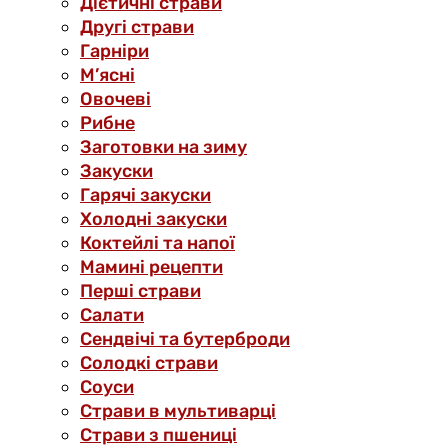
Дієтичні страви
Другі страви
Гарніри
М’ясні
Овочеві
Рибне
Заготовки на зиму
Закуски
Гарячі закуски
Холодні закуски
Коктейлі та напої
Мамині рецепти
Перші страви
Салати
Сендвічі та бутерброди
Солодкі страви
Соуси
Страви в мультиварці
Страви з пшениці