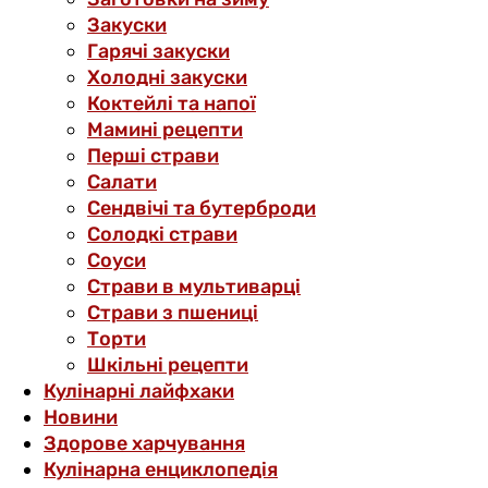
Закуски
Гарячі закуски
Холодні закуски
Коктейлі та напої
Мамині рецепти
Перші страви
Салати
Сендвічі та бутерброди
Солодкі страви
Соуси
Страви в мультиварці
Страви з пшениці
Торти
Шкільні рецепти
Кулінарні лайфхаки
Новини
Здорове харчування
Кулінарна енциклопедія