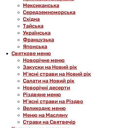
Мексиканська
Середземноморська
Східна
Тайська
Українська
Французька
Японська
Святкове меню
Новорічне меню
Закуски на Новий рік
М’ясні страви на Новий рік
Салати на Новий рік
Новорічні десерти
Різдвяне меню
М’ясні страви на Різдво
Великоднє меню
Меню на Масляну
Страви на Святвечір