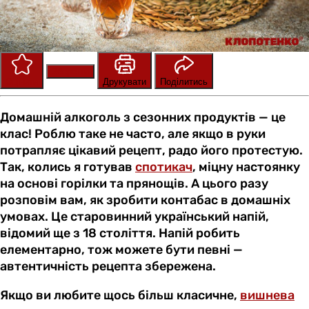
Зберегти
Оцінити
Друкувати
Поділитись
Домашній алкоголь з сезонних продуктів — це
клас! Роблю таке не часто, але якщо в руки
потрапляє цікавий рецепт, радо його протестую.
Так, колись я готував
спотикач
, міцну настоянку
на основі горілки та прянощів. А цього разу
розповім вам, як зробити контабас в домашніх
умовах. Це старовинний український напій,
відомий ще з 18 століття. Напій робить
елементарно, тож можете бути певні —
автентичність рецепта збережена.
Якщо ви любите щось більш класичне,
вишнева