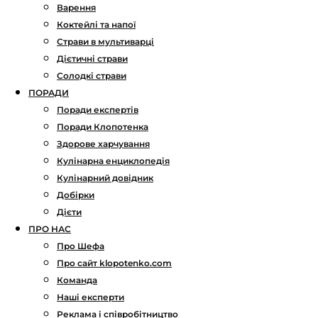
Варення
Коктейлі та напої
Страви в мультиварці
Дієтичні страви
Солодкі страви
ПОРАДИ
Поради експертів
Поради Клопотенка
Здорове харчування
Кулінарна енциклопедія
Кулінарний довідник
Добірки
Дієти
ПРО НАС
Про Шефа
Про сайт klopotenko.com
Команда
Наші експерти
Реклама і співробітництво