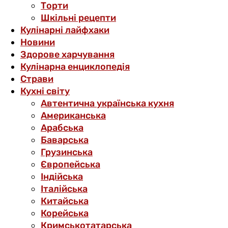
Торти
Шкільні рецепти
Кулінарні лайфхаки
Новини
Здорове харчування
Кулінарна енциклопедія
Страви
Кухні світу
Автентична українська кухня
Американська
Арабська
Баварська
Грузинська
Європейська
Індійська
Італійська
Китайська
Корейська
Кримськотатарська