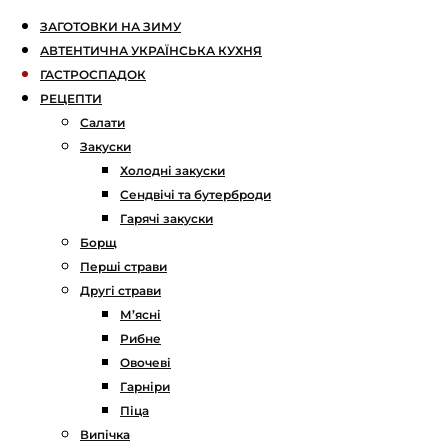
ЗАГОТОВКИ НА ЗИМУ
АВТЕНТИЧНА УКРАЇНСЬКА КУХНЯ
ГАСТРОСПАДОК
РЕЦЕПТИ
Салати
Закуски
Холодні закуски
Сендвічі та бутерброди
Гарячі закуски
Борщ
Перші страви
Другі страви
М’ясні
Рибне
Овочеві
Гарніри
Піца
Випічка