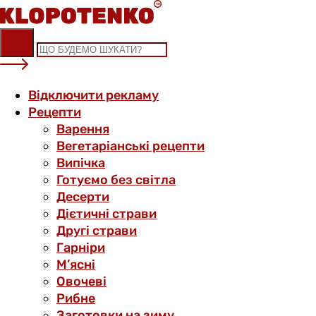
Skip
to
content
Відключити рекламу
Рецепти
Варення
Вегетаріанські рецепти
Випічка
Готуємо без світла
Десерти
Дієтичні страви
Другі страви
Гарніри
М’ясні
Овочеві
Рибне
Заготовки на зиму