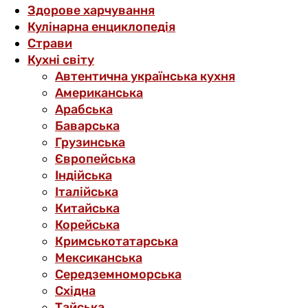
Здорове харчування
Кулінарна енциклопедія
Страви
Кухні світу
Автентична українська кухня
Американська
Арабська
Баварська
Грузинська
Європейська
Індійська
Італійська
Китайська
Корейська
Кримськотатарська
Мексиканська
Середземноморська
Східна
Тайська