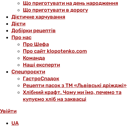
Що приготувати на день народження
Що приготувати в дорогу
Дієтичне харчування
Дієти
Добірки рецептів
Про нас
Про Шефа
Про сайт klopotenko.com
Команда
Наші експерти
Спецпроєкти
ГастроСпадок
Рецепти пасок з ТМ «Львівські дріжджі»
Хлібний крафт. Чому ми їмо, печемо та
купуємо хліб на заквасці
Увійти
UA