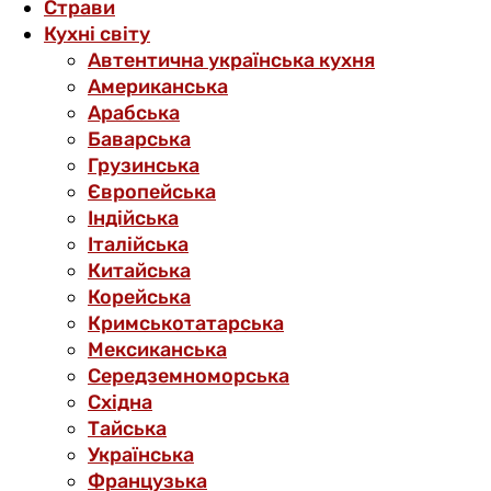
Страви
Кухні світу
Автентична українська кухня
Американська
Арабська
Баварська
Грузинська
Європейська
Індійська
Італійська
Китайська
Корейська
Кримськотатарська
Мексиканська
Середземноморська
Східна
Тайська
Українська
Французька