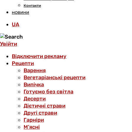
Контакти
НОВИНИ
UA
Увійти
Відключити рекламу
Рецепти
Варення
Вегетаріанські рецепти
Випічка
Готуємо без світла
Десерти
Дієтичні страви
Другі страви
Гарніри
М’ясні