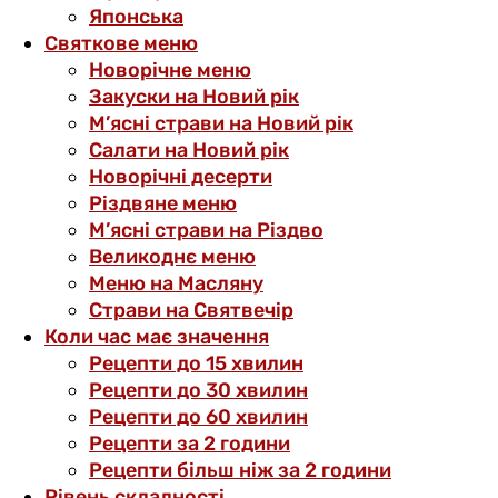
Японська
Святкове меню
Новорічне меню
Закуски на Новий рік
М’ясні страви на Новий рік
Салати на Новий рік
Новорічні десерти
Різдвяне меню
М’ясні страви на Різдво
Великоднє меню
Меню на Масляну
Страви на Святвечір
Коли час має значення
Рецепти до 15 хвилин
Рецепти до 30 хвилин
Рецепти до 60 хвилин
Рецепти за 2 години
Рецепти більш ніж за 2 години
Рівень складності