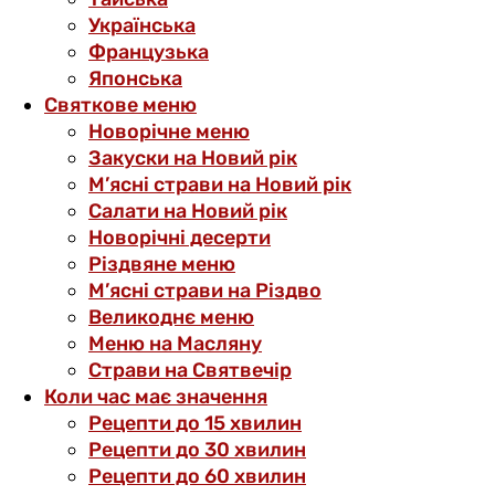
Українська
Французька
Японська
Святкове меню
Новорічне меню
Закуски на Новий рік
М’ясні страви на Новий рік
Салати на Новий рік
Новорічні десерти
Різдвяне меню
М’ясні страви на Різдво
Великоднє меню
Меню на Масляну
Страви на Святвечір
Коли час має значення
Рецепти до 15 хвилин
Рецепти до 30 хвилин
Рецепти до 60 хвилин