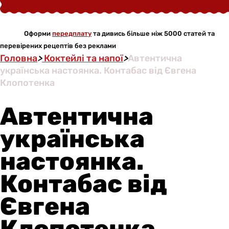
Оформи
передплату
та дивись більше ніж 5000 статей та
перевірених рецептів без реклами
Головна
>
Коктейлі та напої
>
Автентична
українська настоянка. Контабас від Євгена
Клопотенка
Автентична
українська
настоянка.
Контабас від
Євгена
Клопотенка