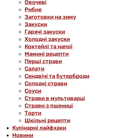
Овочеві
Рибне
Заготовки на зиму
Закуски
Гарячі закуски
Холодні закуски
Коктейлі та напої
Мамині рецепти
Перші страви
Салати
Сендвічі та бутерброди
Солодкі страви
Соуси
Страви в мультиварці
Страви з пшениці
Торти
Шкільні рецепти
Кулінарні лайфхаки
Новини