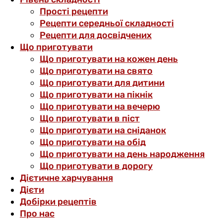
Прості рецепти
Рецепти середньої складності
Рецепти для досвідчених
Що приготувати
Що приготувати на кожен день
Що приготувати на свято
Що приготувати для дитини
Що приготувати на пікнік
Що приготувати на вечерю
Що приготувати в піст
Що приготувати на сніданок
Що приготувати на обід
Що приготувати на день народження
Що приготувати в дорогу
Дієтичне харчування
Дієти
Добірки рецептів
Про нас