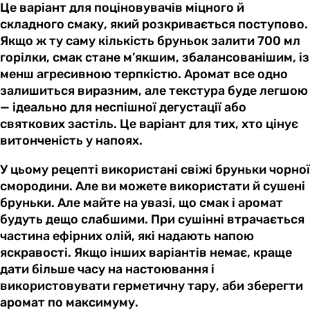
Це варіант для поціновувачів міцного й
складного смаку, який розкривається поступово.
Якщо ж ту саму кількість бруньок залити 700 мл
горілки, смак стане м’якшим, збалансованішим, із
менш агресивною терпкістю. Аромат все одно
залишиться виразним, але текстура буде легшою
— ідеально для неспішної дегустації або
святкових застіль. Це варіант для тих, хто цінує
витонченість у напоях.
У цьому рецепті використані свіжі бруньки чорної
смородини. Але ви можете використати й сушені
бруньки. Але майте на увазі, що смак і аромат
будуть дещо слабшими. При сушінні втрачається
частина ефірних олій, які надають напою
яскравості. Якщо інших варіантів немає, краще
дати більше часу на настоювання і
використовувати герметичну тару, аби зберегти
аромат по максимуму.