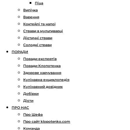
Піца
Випічка
Варення
Коктейлі та напої
Страви в мультиварці
Дієтичні страви
Солодкі страви
ПОРАДИ
Поради експертів
Поради Клопотенка
Здорове харчування
Кулінарна енциклопедія
Кулінарний довідник
Добірки
Дієти
ПРО НАС
Про Шефа
Про сайт klopotenko.com
Команда