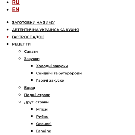
RU
EN
ЗАГОТОВКИ НА ЗИМУ
АВТЕНТИЧНА УКРАЇНСЬКА КУХНЯ
ГАСТРОСПАДОК
РЕЦЕПТИ
Салати
Закуски
Холодні закуски
Сендвічі та бутерброди
Гарячі закуски
Борщ
Перші страви
Другі страви
М’ясні
Рибне
Овочеві
Гарніри