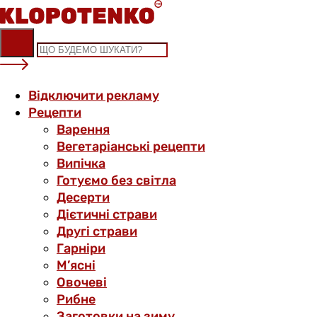
Skip
to
content
Відключити рекламу
Рецепти
Варення
Вегетаріанські рецепти
Випічка
Готуємо без світла
Десерти
Дієтичні страви
Другі страви
Гарніри
М’ясні
Овочеві
Рибне
Заготовки на зиму