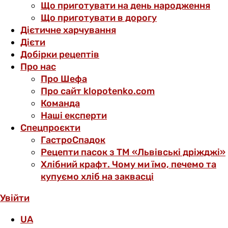
Що приготувати на день народження
Що приготувати в дорогу
Дієтичне харчування
Дієти
Добірки рецептів
Про нас
Про Шефа
Про сайт klopotenko.com
Команда
Наші експерти
Спецпроєкти
ГастроСпадок
Рецепти пасок з ТМ «Львівські дріжджі»
Хлібний крафт. Чому ми їмо, печемо та
купуємо хліб на заквасці
Увійти
UA