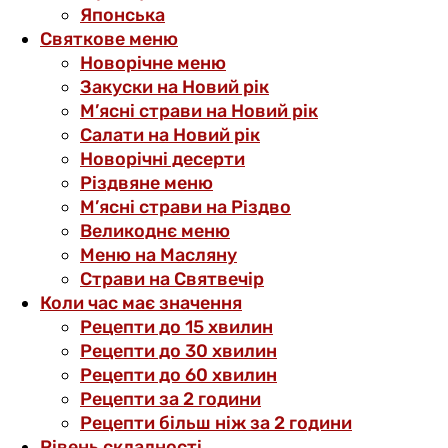
Японська
Святкове меню
Новорічне меню
Закуски на Новий рік
М’ясні страви на Новий рік
Салати на Новий рік
Новорічні десерти
Різдвяне меню
М’ясні страви на Різдво
Великоднє меню
Меню на Масляну
Страви на Святвечір
Коли час має значення
Рецепти до 15 хвилин
Рецепти до 30 хвилин
Рецепти до 60 хвилин
Рецепти за 2 години
Рецепти більш ніж за 2 години
Рівень складності