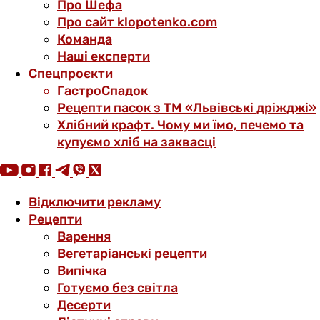
Про Шефа
Про сайт klopotenko.com
Команда
Наші експерти
Спецпроєкти
ГастроСпадок
Рецепти пасок з ТМ «Львівські дріжджі»
Хлібний крафт. Чому ми їмо, печемо та
купуємо хліб на заквасці
Відключити рекламу
Рецепти
Варення
Вегетаріанські рецепти
Випічка
Готуємо без світла
Десерти