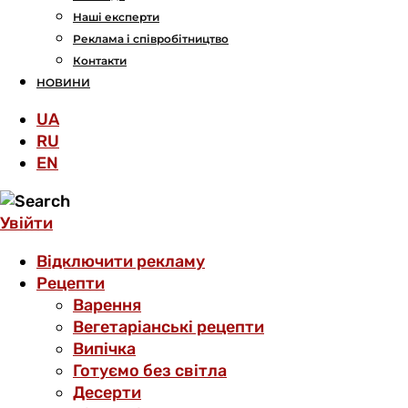
Наші експерти
Реклама і співробітництво
Контакти
НОВИНИ
UA
RU
EN
Увійти
Відключити рекламу
Рецепти
Варення
Вегетаріанські рецепти
Випічка
Готуємо без світла
Десерти