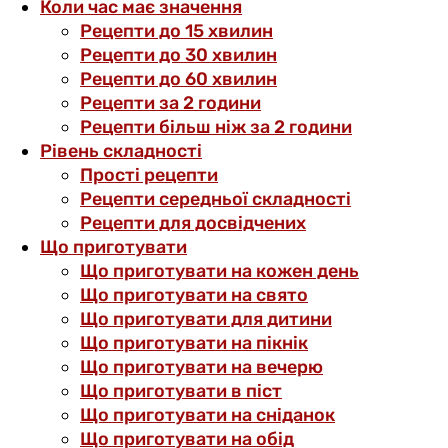
Коли час має значення
Рецепти до 15 хвилин
Рецепти до 30 хвилин
Рецепти до 60 хвилин
Рецепти за 2 години
Рецепти більш ніж за 2 години
Рівень складності
Прості рецепти
Рецепти середньої складності
Рецепти для досвідчених
Що приготувати
Що приготувати на кожен день
Що приготувати на свято
Що приготувати для дитини
Що приготувати на пікнік
Що приготувати на вечерю
Що приготувати в піст
Що приготувати на сніданок
Що приготувати на обід