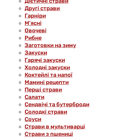
Дієтичні страви
Другі страви
Гарніри
М’ясні
Овочеві
Рибне
Заготовки на зиму
Закуски
Гарячі закуски
Холодні закуски
Коктейлі та напої
Мамині рецепти
Перші страви
Салати
Сендвічі та бутерброди
Солодкі страви
Соуси
Страви в мультиварці
Страви з пшениці