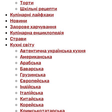
Торти
Шкільні рецепти
Кулінарні лайфхаки
Новини
Здорове харчування
Кулінарна енциклопедія
Страви
Кухні світу
Автентична українська кухня
Американська
Арабська
Баварська
Грузинська
Європейська
Індійська
Італійська
Китайська
Корейська
Кримськотатарська