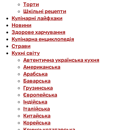
Торти
Шкільні рецепти
Кулінарні лайфхаки
Новини
Здорове харчування
Кулінарна енциклопедія
Страви
Кухні світу
Автентична українська кухня
Американська
Арабська
Баварська
Грузинська
Європейська
Індійська
Італійська
Китайська
Корейська
Кримськотатарська