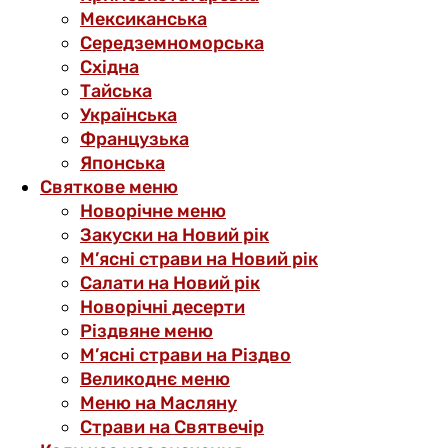
Мексиканська
Середземноморська
Східна
Тайська
Українська
Французька
Японська
Святкове меню
Новорічне меню
Закуски на Новий рік
М’ясні страви на Новий рік
Салати на Новий рік
Новорічні десерти
Різдвяне меню
М’ясні страви на Різдво
Великоднє меню
Меню на Масляну
Страви на Святвечір