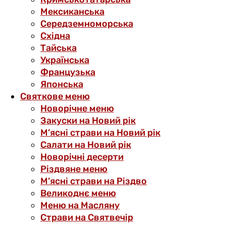
Мексиканська
Середземноморська
Східна
Тайська
Українська
Французька
Японська
Святкове меню
Новорічне меню
Закуски на Новий рік
М’ясні страви на Новий рік
Салати на Новий рік
Новорічні десерти
Різдвяне меню
М’ясні страви на Різдво
Великоднє меню
Меню на Масляну
Страви на Святвечір