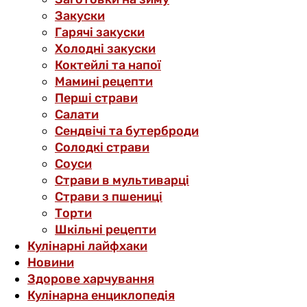
Закуски
Гарячі закуски
Холодні закуски
Коктейлі та напої
Мамині рецепти
Перші страви
Салати
Сендвічі та бутерброди
Солодкі страви
Соуси
Страви в мультиварці
Страви з пшениці
Торти
Шкільні рецепти
Кулінарні лайфхаки
Новини
Здорове харчування
Кулінарна енциклопедія