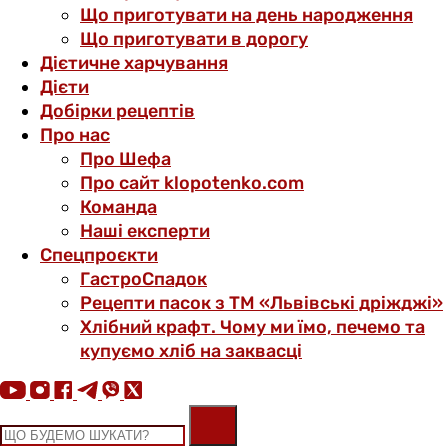
Що приготувати на день народження
Що приготувати в дорогу
Дієтичне харчування
Дієти
Добірки рецептів
Про нас
Про Шефа
Про сайт klopotenko.com
Команда
Наші експерти
Спецпроєкти
ГастроСпадок
Рецепти пасок з ТМ «Львівські дріжджі»
Хлібний крафт. Чому ми їмо, печемо та
купуємо хліб на заквасці