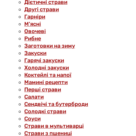
Дієтичні страви
Другі страви
Гарніри
М’ясні
Овочеві
Рибне
Заготовки на зиму
Закуски
Гарячі закуски
Холодні закуски
Коктейлі та напої
Мамині рецепти
Перші страви
Салати
Сендвічі та бутерброди
Солодкі страви
Соуси
Страви в мультиварці
Страви з пшениці