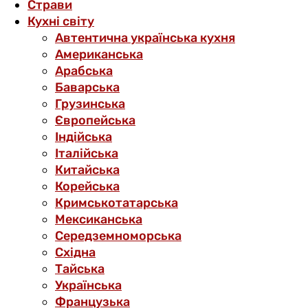
Страви
Кухні світу
Автентична українська кухня
Американська
Арабська
Баварська
Грузинська
Європейська
Індійська
Італійська
Китайська
Корейська
Кримськотатарська
Мексиканська
Середземноморська
Східна
Тайська
Українська
Французька