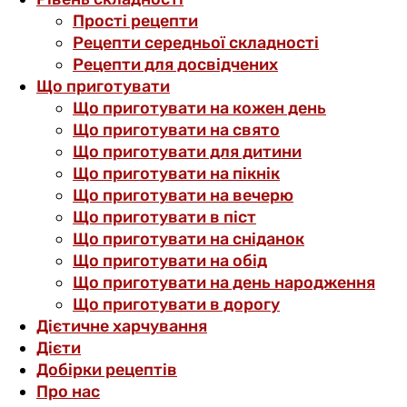
Прості рецепти
Рецепти середньої складності
Рецепти для досвідчених
Що приготувати
Що приготувати на кожен день
Що приготувати на свято
Що приготувати для дитини
Що приготувати на пікнік
Що приготувати на вечерю
Що приготувати в піст
Що приготувати на сніданок
Що приготувати на обід
Що приготувати на день народження
Що приготувати в дорогу
Дієтичне харчування
Дієти
Добірки рецептів
Про нас