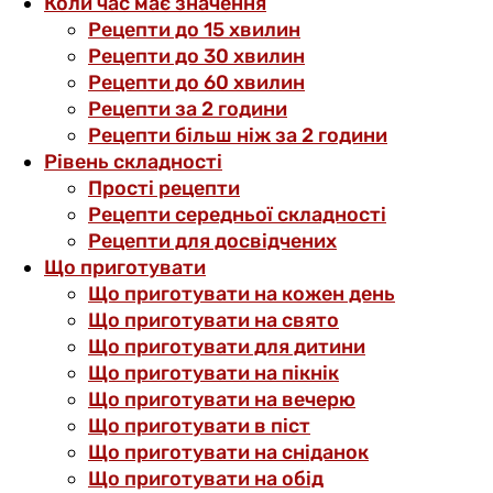
Коли час має значення
Рецепти до 15 хвилин
Рецепти до 30 хвилин
Рецепти до 60 хвилин
Рецепти за 2 години
Рецепти більш ніж за 2 години
Рівень складності
Прості рецепти
Рецепти середньої складності
Рецепти для досвідчених
Що приготувати
Що приготувати на кожен день
Що приготувати на свято
Що приготувати для дитини
Що приготувати на пікнік
Що приготувати на вечерю
Що приготувати в піст
Що приготувати на сніданок
Що приготувати на обід