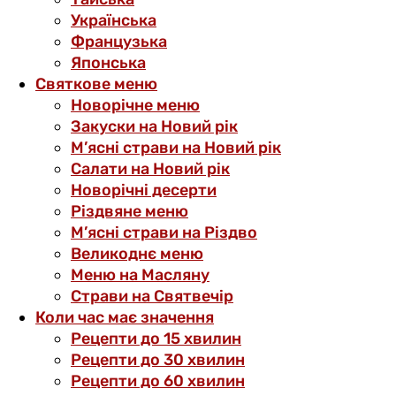
Українська
Французька
Японська
Святкове меню
Новорічне меню
Закуски на Новий рік
М’ясні страви на Новий рік
Салати на Новий рік
Новорічні десерти
Різдвяне меню
М’ясні страви на Різдво
Великоднє меню
Меню на Масляну
Страви на Святвечір
Коли час має значення
Рецепти до 15 хвилин
Рецепти до 30 хвилин
Рецепти до 60 хвилин