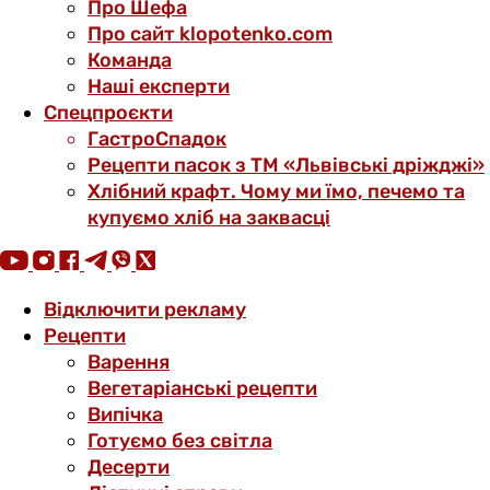
Про Шефа
Про сайт klopotenko.com
Команда
Наші експерти
Спецпроєкти
ГастроСпадок
Рецепти пасок з ТМ «Львівські дріжджі»
Хлібний крафт. Чому ми їмо, печемо та
купуємо хліб на заквасці
Відключити рекламу
Рецепти
Варення
Вегетаріанські рецепти
Випічка
Готуємо без світла
Десерти