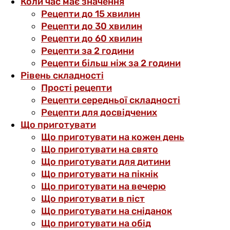
Коли час має значення
Рецепти до 15 хвилин
Рецепти до 30 хвилин
Рецепти до 60 хвилин
Рецепти за 2 години
Рецепти більш ніж за 2 години
Рівень складності
Прості рецепти
Рецепти середньої складності
Рецепти для досвідчених
Що приготувати
Що приготувати на кожен день
Що приготувати на свято
Що приготувати для дитини
Що приготувати на пікнік
Що приготувати на вечерю
Що приготувати в піст
Що приготувати на сніданок
Що приготувати на обід