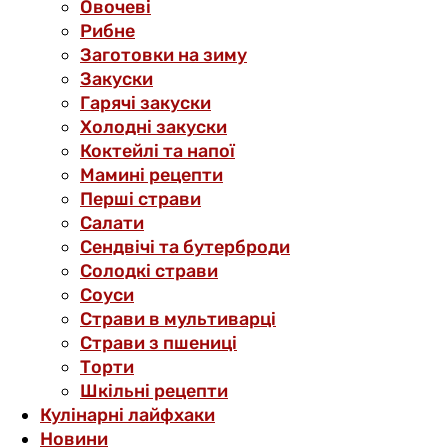
Овочеві
Рибне
Заготовки на зиму
Закуски
Гарячі закуски
Холодні закуски
Коктейлі та напої
Мамині рецепти
Перші страви
Салати
Сендвічі та бутерброди
Солодкі страви
Соуси
Страви в мультиварці
Страви з пшениці
Торти
Шкільні рецепти
Кулінарні лайфхаки
Новини