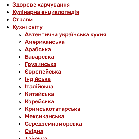
Здорове харчування
Кулінарна енциклопедія
Страви
Кухні світу
Автентична українська кухня
Американська
Арабська
Баварська
Грузинська
Європейська
Індійська
Італійська
Китайська
Корейська
Кримськотатарська
Мексиканська
Середземноморська
Східна
Тайська