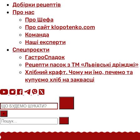
Добірки рецептів
Про нас
Про Шефа
Про сайт klopotenko.com
Команда
Наші експерти
Спецпроєкти
ГастроСпадок
Рецепти пасок з ТМ «Львівські дріжджі»
Хлібний крафт. Чому ми їмо, печемо та
купуємо хліб на заквасці
×