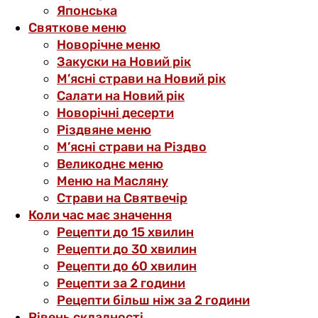
Японська
Святкове меню
Новорічне меню
Закуски на Новий рік
М’ясні страви на Новий рік
Салати на Новий рік
Новорічні десерти
Різдвяне меню
М’ясні страви на Різдво
Великоднє меню
Меню на Масляну
Страви на Святвечір
Коли час має значення
Рецепти до 15 хвилин
Рецепти до 30 хвилин
Рецепти до 60 хвилин
Рецепти за 2 години
Рецепти більш ніж за 2 години
Рівень складності