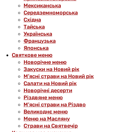
Мексиканська
Середземноморська
Східна
Тайська
Українська
Французька
Японська
Святкове меню
Новорічне меню
Закуски на Новий рік
М’ясні страви на Новий рік
Салати на Новий рік
Новорічні десерти
Різдвяне меню
М’ясні страви на Різдво
Великоднє меню
Меню на Масляну
Страви на Святвечір