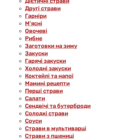
Дієтичні страви
Другі страви
Гарніри
М’ясні
Овочеві
Рибне
Заготовки на зиму
Закуски
Гарячі закуски
Холодні закуски
Коктейлі та напої
Мамині рецепти
Перші страви
Салати
Сендвічі та бутерброди
Солодкі страви
Соуси
Страви в мультиварці
Страви з пшениці