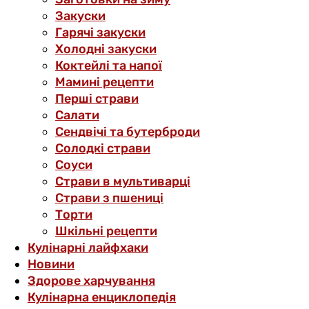
Закуски
Гарячі закуски
Холодні закуски
Коктейлі та напої
Мамині рецепти
Перші страви
Салати
Сендвічі та бутерброди
Солодкі страви
Соуси
Страви в мультиварці
Страви з пшениці
Торти
Шкільні рецепти
Кулінарні лайфхаки
Новини
Здорове харчування
Кулінарна енциклопедія