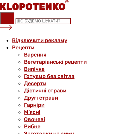
Skip
to
content
Відключити рекламу
Рецепти
Варення
Вегетаріанські рецепти
Випічка
Готуємо без світла
Десерти
Дієтичні страви
Другі страви
Гарніри
М’ясні
Овочеві
Рибне
Заготовки на зиму