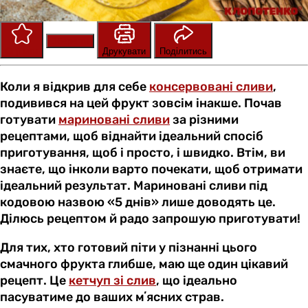
Зберегти
Оцінити
Друкувати
Поділитись
Коли я відкрив для себе
консервовані сливи
,
подивився на цей фрукт зовсім інакше. Почав
готувати
мариновані сливи
за різними
рецептами, щоб віднайти ідеальний спосіб
приготування, щоб і просто, і швидко. Втім, ви
знаєте, що інколи варто почекати, щоб отримати
ідеальний результат. Мариновані сливи під
кодовою назвою «5 днів» лише доводять це.
Ділюсь рецептом й радо запрошую приготувати!
Для тих, хто готовий піти у пізнанні цього
смачного фрукта глибше, маю ще один цікавий
рецепт. Це
кетчуп зі слив
, що ідеально
пасуватиме до ваших мʼясних страв.