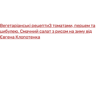
Вегетаріанські рецепти
З томатами, перцем та
цибулею. Смачний салат з рисом на зиму від
Євгена Клопотенка