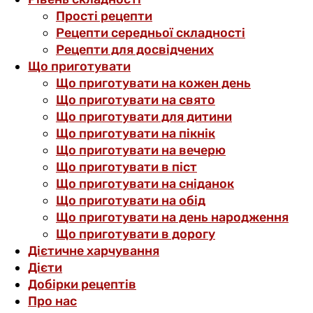
Прості рецепти
Рецепти середньої складності
Рецепти для досвідчених
Що приготувати
Що приготувати на кожен день
Що приготувати на свято
Що приготувати для дитини
Що приготувати на пікнік
Що приготувати на вечерю
Що приготувати в піст
Що приготувати на сніданок
Що приготувати на обід
Що приготувати на день народження
Що приготувати в дорогу
Дієтичне харчування
Дієти
Добірки рецептів
Про нас