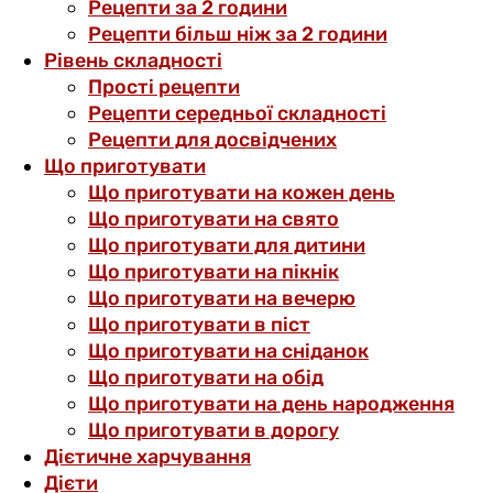
Рецепти за 2 години
Рецепти більш ніж за 2 години
Рівень складності
Прості рецепти
Рецепти середньої складності
Рецепти для досвідчених
Що приготувати
Що приготувати на кожен день
Що приготувати на свято
Що приготувати для дитини
Що приготувати на пікнік
Що приготувати на вечерю
Що приготувати в піст
Що приготувати на сніданок
Що приготувати на обід
Що приготувати на день народження
Що приготувати в дорогу
Дієтичне харчування
Дієти