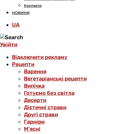
Контакти
НОВИНИ
UA
Увійти
Відключити рекламу
Рецепти
Варення
Вегетаріанські рецепти
Випічка
Готуємо без світла
Десерти
Дієтичні страви
Другі страви
Гарніри
М’ясні