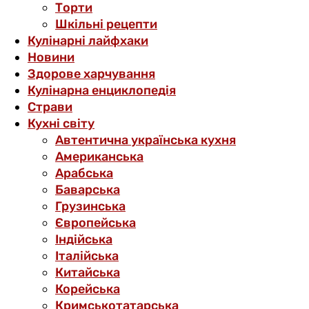
Торти
Шкільні рецепти
Кулінарні лайфхаки
Новини
Здорове харчування
Кулінарна енциклопедія
Страви
Кухні світу
Автентична українська кухня
Американська
Арабська
Баварська
Грузинська
Європейська
Індійська
Італійська
Китайська
Корейська
Кримськотатарська