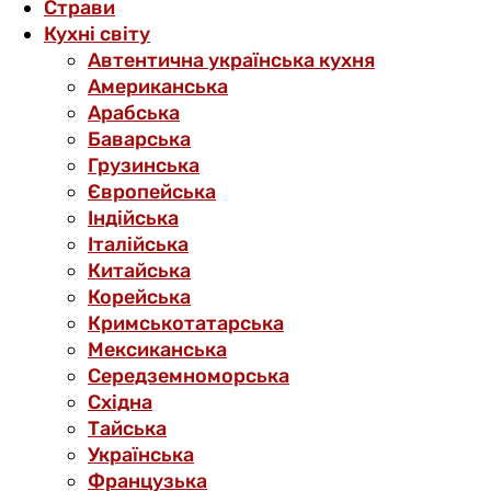
Страви
Кухні світу
Автентична українська кухня
Американська
Арабська
Баварська
Грузинська
Європейська
Індійська
Італійська
Китайська
Корейська
Кримськотатарська
Мексиканська
Середземноморська
Східна
Тайська
Українська
Французька