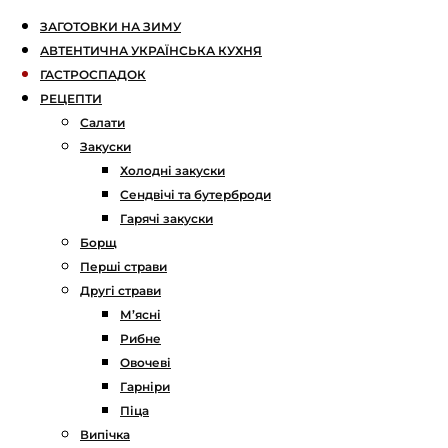
ЗАГОТОВКИ НА ЗИМУ
АВТЕНТИЧНА УКРАЇНСЬКА КУХНЯ
ГАСТРОСПАДОК
РЕЦЕПТИ
Салати
Закуски
Холодні закуски
Сендвічі та бутерброди
Гарячі закуски
Борщ
Перші страви
Другі страви
М’ясні
Рибне
Овочеві
Гарніри
Піца
Випічка