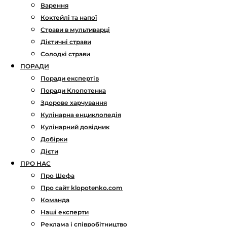
Варення
Коктейлі та напої
Страви в мультиварці
Дієтичні страви
Солодкі страви
ПОРАДИ
Поради експертів
Поради Клопотенка
Здорове харчування
Кулінарна енциклопедія
Кулінарний довідник
Добірки
Дієти
ПРО НАС
Про Шефа
Про сайт klopotenko.com
Команда
Наші експерти
Реклама і співробітництво