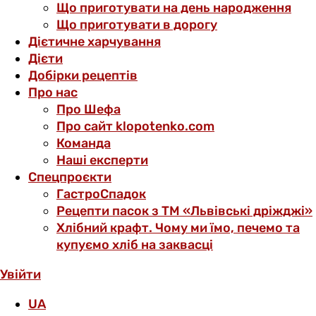
Що приготувати на день народження
Що приготувати в дорогу
Дієтичне харчування
Дієти
Добірки рецептів
Про нас
Про Шефа
Про сайт klopotenko.com
Команда
Наші експерти
Спецпроєкти
ГастроСпадок
Рецепти пасок з ТМ «Львівські дріжджі»
Хлібний крафт. Чому ми їмо, печемо та
купуємо хліб на заквасці
Увійти
UA