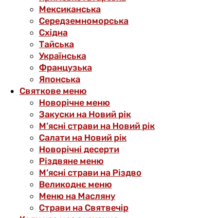
Мексиканська
Середземноморська
Східна
Тайська
Українська
Французька
Японська
Святкове меню
Новорічне меню
Закуски на Новий рік
М’ясні страви на Новий рік
Салати на Новий рік
Новорічні десерти
Різдвяне меню
М’ясні страви на Різдво
Великоднє меню
Меню на Масляну
Страви на Святвечір