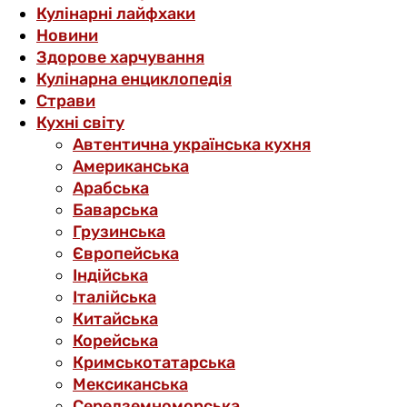
Кулінарні лайфхаки
Новини
Здорове харчування
Кулінарна енциклопедія
Страви
Кухні світу
Автентична українська кухня
Американська
Арабська
Баварська
Грузинська
Європейська
Індійська
Італійська
Китайська
Корейська
Кримськотатарська
Мексиканська
Середземноморська