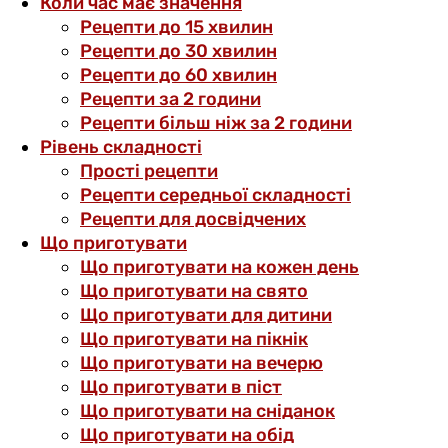
Коли час має значення
Рецепти до 15 хвилин
Рецепти до 30 хвилин
Рецепти до 60 хвилин
Рецепти за 2 години
Рецепти більш ніж за 2 години
Рівень складності
Прості рецепти
Рецепти середньої складності
Рецепти для досвідчених
Що приготувати
Що приготувати на кожен день
Що приготувати на свято
Що приготувати для дитини
Що приготувати на пікнік
Що приготувати на вечерю
Що приготувати в піст
Що приготувати на сніданок
Що приготувати на обід