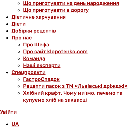
Що приготувати на день народження
Що приготувати в дорогу
Дієтичне харчування
Дієти
Добірки рецептів
Про нас
Про Шефа
Про сайт klopotenko.com
Команда
Наші експерти
Спецпроєкти
ГастроСпадок
Рецепти пасок з ТМ «Львівські дріжджі»
Хлібний крафт. Чому ми їмо, печемо та
купуємо хліб на заквасці
Увійти
UA