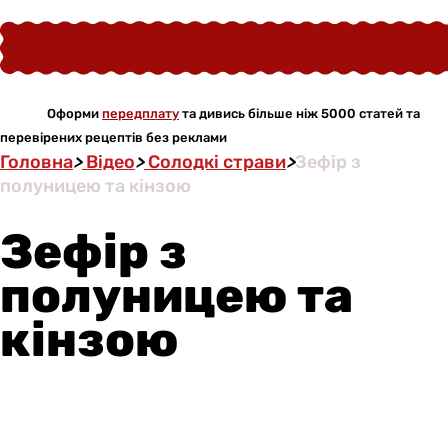
Оформи
передплату
та дивись більше ніж 5000 статей та
перевірених рецептів без реклами
Головна
>
Відео
>
Солодкі страви
>
Зефір з
полуницею та кінзою
Зефір з
полуницею та
кінзою