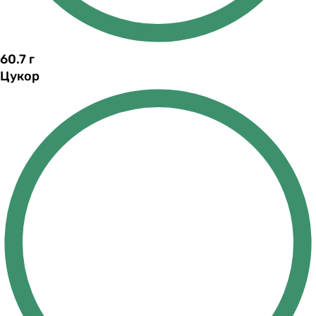
60.7
г
Цукор