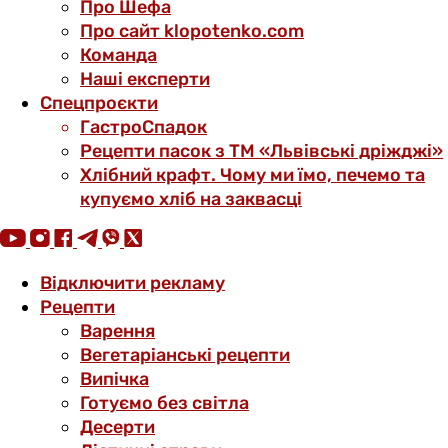
Про Шефа
Про сайт klopotenko.com
Команда
Наші експерти
Спецпроєкти
ГастроСпадок
Рецепти пасок з ТМ «Львівські дріжджі»
Хлібний крафт. Чому ми їмо, печемо та
купуємо хліб на заквасці
Відключити рекламу
Рецепти
Варення
Вегетаріанські рецепти
Випічка
Готуємо без світла
Десерти