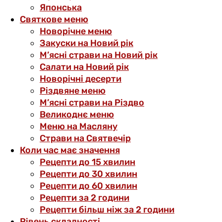
Японська
Святкове меню
Новорічне меню
Закуски на Новий рік
М’ясні страви на Новий рік
Салати на Новий рік
Новорічні десерти
Різдвяне меню
М’ясні страви на Різдво
Великоднє меню
Меню на Масляну
Страви на Святвечір
Коли час має значення
Рецепти до 15 хвилин
Рецепти до 30 хвилин
Рецепти до 60 хвилин
Рецепти за 2 години
Рецепти більш ніж за 2 години
Рівень складності