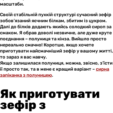
масштаби.
Своїй стабільній пухкій структурі сучасний зефір
зобов’язаний яєчним білкам, збитим із цукром.
Далі до білків додають якийсь солодкий сироп за
смаком. Я обрав доволі незвичне, але дуже круте
поєднання – полуниця та кінза. Вийшло просто
нереально смачно! Коротше, якщо хочете
приготувати найсмачніший зефір у вашому житті,
то зараз я вас навчу.
Якщо залишилася полуниця, можна, звісно, з’їсти
її просто так, та в мене є кращий варіант –
сирна
запіканка з полуницею
.
Як приготувати
зефір з