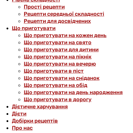
Прості рецепти
Рецепти середньої складності
Рецепти для досвідчених
Що приготувати
Що приготувати на кожен день
Що приготувати на свято
Що приготувати для дитини
Що приготувати на пікнік
Що приготувати на вечерю
Що приготувати в піст
Що приготувати на сніданок
Що приготувати на обід
Що приготувати на день народження
Що приготувати в дорогу
Дієтичне харчування
Дієти
Добірки рецептів
Про нас