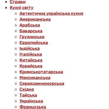
Страви
Кухні світу
Автентична українська кухня
Американська
Арабська
Баварська
Грузинська
Європейська
Індійська
Італійська
Китайська
Корейська
Кримськотатарська
Мексиканська
Середземноморська
Східна
Тайська
Українська
Французька