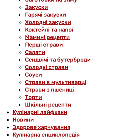
Закуски
Гарячі закуски
Холодні закуски
Коктейлі та напої
Мамині рецепти
Перші страви
Салати
Сендвічі та бутерброди
Солодкі страви
Соуси
Страви в мультиварці
Страви з пшениці
Торти
Шкільні рецепти
Кулінарні лайфхаки
Новини
Здорове харчування
Кулінарна енциклопедія