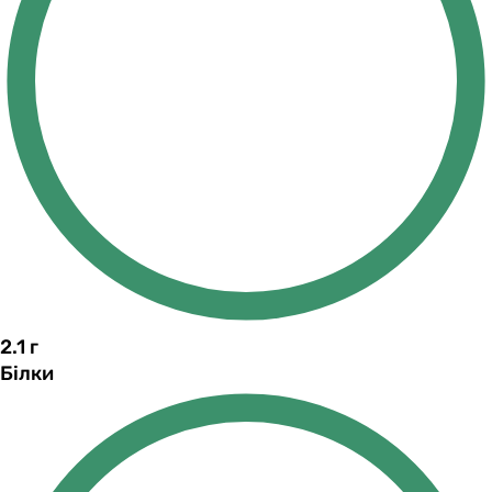
2.1
г
Білки