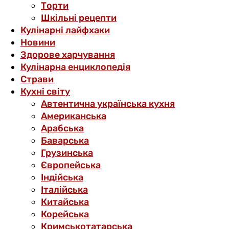
Торти
Шкільні рецепти
Кулінарні лайфхаки
Новини
Здорове харчування
Кулінарна енциклопедія
Страви
Кухні світу
Автентична українська кухня
Американська
Арабська
Баварська
Грузинська
Європейська
Індійська
Італійська
Китайська
Корейська
Кримськотатарська