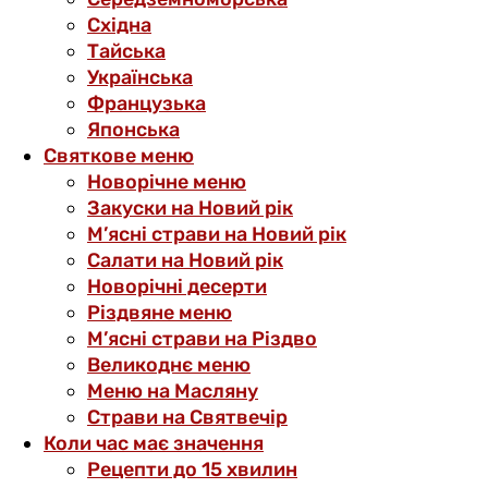
Східна
Тайська
Українська
Французька
Японська
Святкове меню
Новорічне меню
Закуски на Новий рік
М’ясні страви на Новий рік
Салати на Новий рік
Новорічні десерти
Різдвяне меню
М’ясні страви на Різдво
Великоднє меню
Меню на Масляну
Страви на Святвечір
Коли час має значення
Рецепти до 15 хвилин