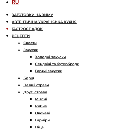
RU
ЗАГОТОВКИ НА ЗИМУ
АВТЕНТИЧНА УКРАЇНСЬКА КУХНЯ
ГАСТРОСПАДОК
РЕЦЕПТИ
Салати
Закуски
Холодні закуски
Сендвічі та бутерброди
Гарячі закуски
Борщ
Перші страви
Другі страви
М’ясні
Рибне
Овочеві
Гарніри
Піца