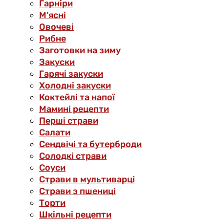
Гарніри
М’ясні
Овочеві
Рибне
Заготовки на зиму
Закуски
Гарячі закуски
Холодні закуски
Коктейлі та напої
Мамині рецепти
Перші страви
Салати
Сендвічі та бутерброди
Солодкі страви
Соуси
Страви в мультиварці
Страви з пшениці
Торти
Шкільні рецепти