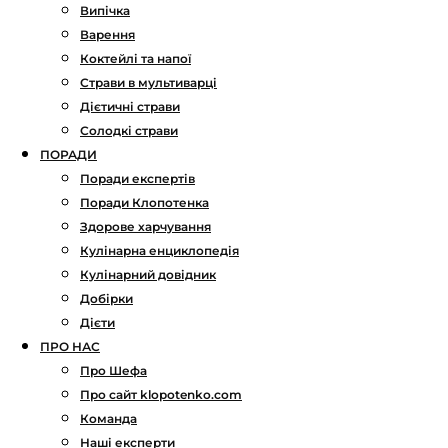
Випічка
Варення
Коктейлі та напої
Страви в мультиварці
Дієтичні страви
Солодкі страви
ПОРАДИ
Поради експертів
Поради Клопотенка
Здорове харчування
Кулінарна енциклопедія
Кулінарний довідник
Добірки
Дієти
ПРО НАС
Про Шефа
Про сайт klopotenko.com
Команда
Наші експерти