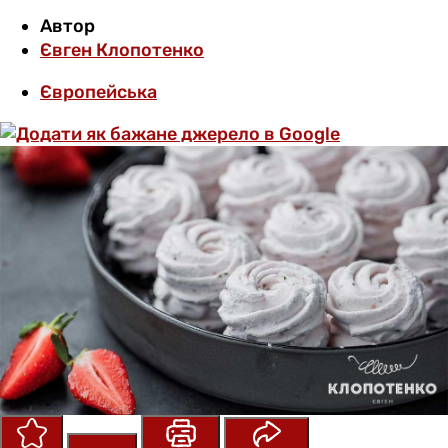
Автор
Євген Клопотенко
Європейська
Зберегти