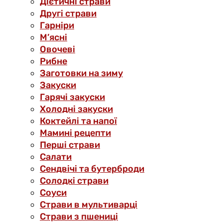
Дієтичні страви
Другі страви
Гарніри
М’ясні
Овочеві
Рибне
Заготовки на зиму
Закуски
Гарячі закуски
Холодні закуски
Коктейлі та напої
Мамині рецепти
Перші страви
Салати
Сендвічі та бутерброди
Солодкі страви
Соуси
Страви в мультиварці
Страви з пшениці