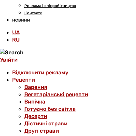
Реклама і співробітництво
Контакти
НОВИНИ
UA
RU
Увійти
Відключити рекламу
Рецепти
Варення
Вегетаріанські рецепти
Випічка
Готуємо без світла
Десерти
Дієтичні страви
Другі страви