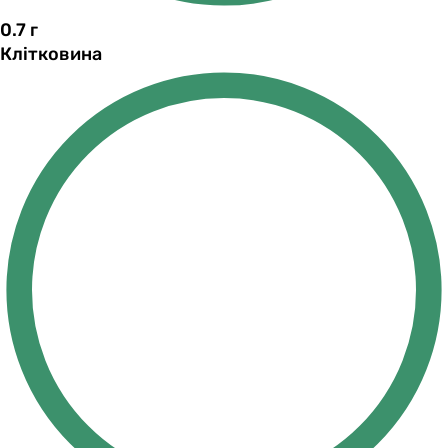
0.7
г
Клітковина