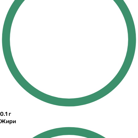
0.1
г
Жири