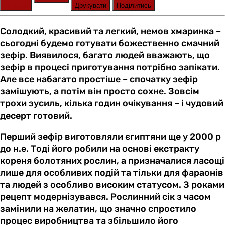
Оцінити
Друкувати
Поділитись
Солодкий, красивий та легкий, немов хмаринка –
сьогодні будемо готувати божественно смачний
зефір. Виявилося, багато людей вважають, що
зефір в процесі приготування потрібно запікати.
Але все набагато простіше – спочатку зефір
замішують, а потім він просто сохне. Зовсім
трохи зусиль, кілька годин очікування – і чудовий
десерт готовий.
Перший зефір виготовляли єгиптяни ще у 2000 р
до н.е. Тоді його робили на основі екстракту
кореня болотяних рослин, а призначалися ласощі
лише для особливих подій та тільки для фараонів
та людей з особливо високим статусом. З роками
рецепт модернізувався. Рослинний сік з часом
замінили на желатин, що значно спростило
процес виробництва та збільшило його