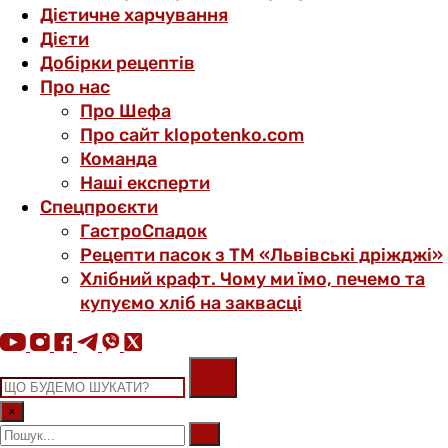
Дієтичне харчування
Дієти
Добірки рецептів
Про нас
Про Шефа
Про сайт klopotenko.com
Команда
Наші експерти
Спецпроєкти
ГастроСпадок
Рецепти пасок з ТМ «Львівські дріжджі»
Хлібний крафт. Чому ми їмо, печемо та
купуємо хліб на заквасці
×