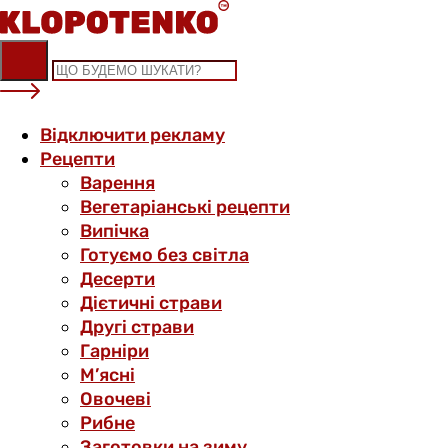
Skip
to
content
Відключити рекламу
Рецепти
Варення
Вегетаріанські рецепти
Випічка
Готуємо без світла
Десерти
Дієтичні страви
Другі страви
Гарніри
М’ясні
Овочеві
Рибне
Заготовки на зиму