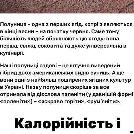
Полуниця – одна з перших ягід, котрі зʼявляються
в кінці весни – на початку червня. Саме тому
більшість людей обожнюють цю ягоду: вона
перша, свіжа, соковита та дуже універсальна в
кулінарії.
Наші полуниці садові – це штучно виведений
гібрид двох американських видів суниць. А ще
вони одні з найбільш поширених ягідних культур
в Україні. Назву полуниця скоріше за все
отримала від дієслова паленіти (у давнішій формі
«поленіти») – «яскраво горіти», «рум’яніти».
Калорійність і