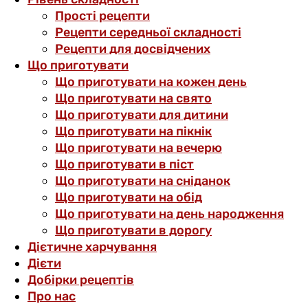
Прості рецепти
Рецепти середньої складності
Рецепти для досвідчених
Що приготувати
Що приготувати на кожен день
Що приготувати на свято
Що приготувати для дитини
Що приготувати на пікнік
Що приготувати на вечерю
Що приготувати в піст
Що приготувати на сніданок
Що приготувати на обід
Що приготувати на день народження
Що приготувати в дорогу
Дієтичне харчування
Дієти
Добірки рецептів
Про нас