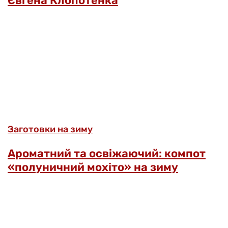
Євгена Клопотенка
Заготовки на зиму
Ароматний та освіжаючий: компот
«полуничний мохіто» на зиму