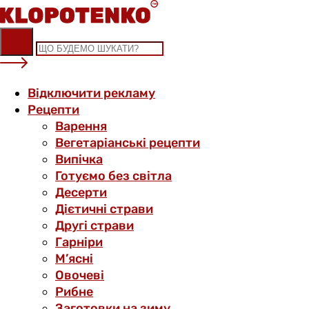
Skip
to
content
Відключити рекламу
Рецепти
Варення
Вегетаріанські рецепти
Випічка
Готуємо без світла
Десерти
Дієтичні страви
Другі страви
Гарніри
М’ясні
Овочеві
Рибне
Заготовки на зиму