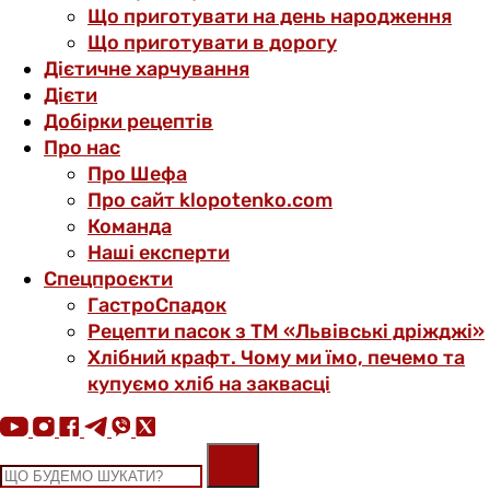
Що приготувати на день народження
Що приготувати в дорогу
Дієтичне харчування
Дієти
Добірки рецептів
Про нас
Про Шефа
Про сайт klopotenko.com
Команда
Наші експерти
Спецпроєкти
ГастроСпадок
Рецепти пасок з ТМ «Львівські дріжджі»
Хлібний крафт. Чому ми їмо, печемо та
купуємо хліб на заквасці