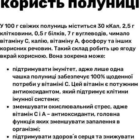
користь полуниці
У 100 г свіжих полуниць міститься 30 кКал, 2,5 г
клітковини, 0,5 г білків, 7 г вуглеводів, чимало
вітаміну С, калію, вітаміну А, фосфору та інших
корисних речовин. Такий склад робить цю ягоду
вкрай корисною. Вона зокрема може:
підтримувати імунітет, адже лише одна
чашка полуниці забезпечує 100% щоденної
потреби у вітаміні С. Цей вітамін є потужним
антиоксидантом, який підтримує клітини
імунної системи;
зменшувати окислювальний стрес, адже
вітамін С і А – антиоксиданти, головна
функція яких зменшувати запалення в
організмі;
підтримувати здоровʼя серця та знижувати