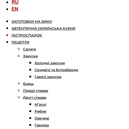
RU
EN
ЗАГОТОВКИ НА ЗИМУ
АВТЕНТИЧНА УКРАЇНСЬКА КУХНЯ
ГАСТРОСПАДОК
РЕЦЕПТИ
Салати
Закуски
Холодні закуски
Сендвічі та бутерброди
Гарячі закуски
Борщ
Перші страви
Другі страви
М’ясні
Рибне
Овочеві
Гарніри