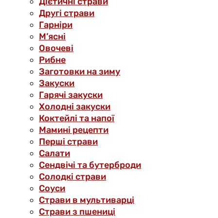
Дієтичні страви
Другі страви
Гарніри
М’ясні
Овочеві
Рибне
Заготовки на зиму
Закуски
Гарячі закуски
Холодні закуски
Коктейлі та напої
Мамині рецепти
Перші страви
Салати
Сендвічі та бутерброди
Солодкі страви
Соуси
Страви в мультиварці
Страви з пшениці