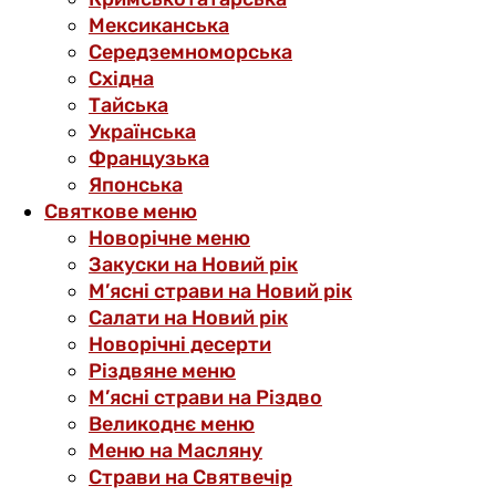
Мексиканська
Середземноморська
Східна
Тайська
Українська
Французька
Японська
Святкове меню
Новорічне меню
Закуски на Новий рік
М’ясні страви на Новий рік
Салати на Новий рік
Новорічні десерти
Різдвяне меню
М’ясні страви на Різдво
Великоднє меню
Меню на Масляну
Страви на Святвечір