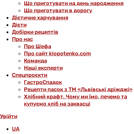
Що приготувати на день народження
Що приготувати в дорогу
Дієтичне харчування
Дієти
Добірки рецептів
Про нас
Про Шефа
Про сайт klopotenko.com
Команда
Наші експерти
Спецпроєкти
ГастроСпадок
Рецепти пасок з ТМ «Львівські дріжджі»
Хлібний крафт. Чому ми їмо, печемо та
купуємо хліб на заквасці
Увійти
UA