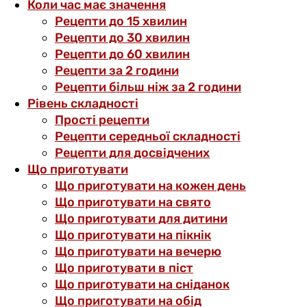
Коли час має значення
Рецепти до 15 хвилин
Рецепти до 30 хвилин
Рецепти до 60 хвилин
Рецепти за 2 години
Рецепти більш ніж за 2 години
Рівень складності
Прості рецепти
Рецепти середньої складності
Рецепти для досвідчених
Що приготувати
Що приготувати на кожен день
Що приготувати на свято
Що приготувати для дитини
Що приготувати на пікнік
Що приготувати на вечерю
Що приготувати в піст
Що приготувати на сніданок
Що приготувати на обід