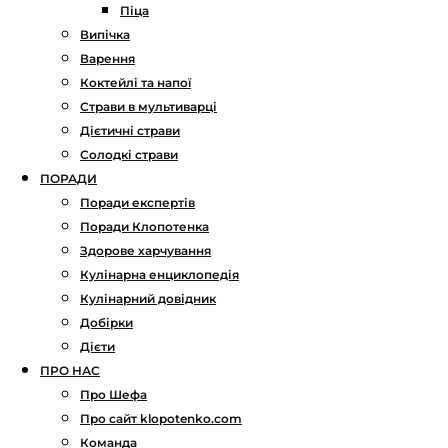
Піца
Випічка
Варення
Коктейлі та напої
Страви в мультиварці
Дієтичні страви
Солодкі страви
ПОРАДИ
Поради експертів
Поради Клопотенка
Здорове харчування
Кулінарна енциклопедія
Кулінарний довідник
Добірки
Дієти
ПРО НАС
Про Шефа
Про сайт klopotenko.com
Команда