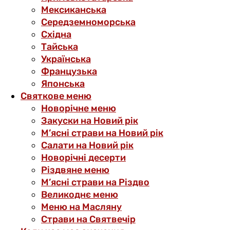
Мексиканська
Середземноморська
Східна
Тайська
Українська
Французька
Японська
Святкове меню
Новорічне меню
Закуски на Новий рік
М’ясні страви на Новий рік
Салати на Новий рік
Новорічні десерти
Різдвяне меню
М’ясні страви на Різдво
Великоднє меню
Меню на Масляну
Страви на Святвечір