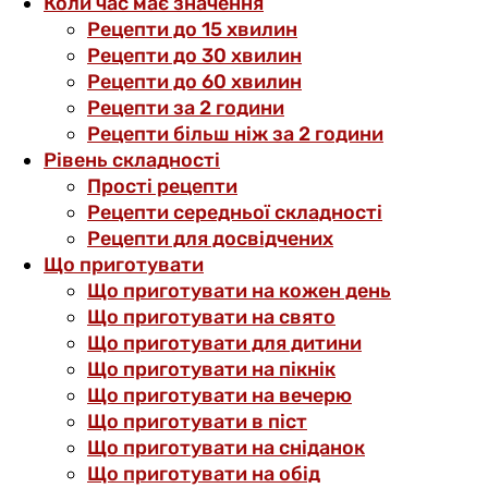
Коли час має значення
Рецепти до 15 хвилин
Рецепти до 30 хвилин
Рецепти до 60 хвилин
Рецепти за 2 години
Рецепти більш ніж за 2 години
Рівень складності
Прості рецепти
Рецепти середньої складності
Рецепти для досвідчених
Що приготувати
Що приготувати на кожен день
Що приготувати на свято
Що приготувати для дитини
Що приготувати на пікнік
Що приготувати на вечерю
Що приготувати в піст
Що приготувати на сніданок
Що приготувати на обід