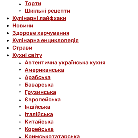
Торти
Шкільні рецепти
Кулінарні лайфхаки
Новини
Здорове харчування
Кулінарна енциклопедія
Страви
Кухні світу
Автентична українська кухня
Американська
Арабська
Баварська
Грузинська
Європейська
Індійська
Італійська
Китайська
Корейська
Кримськотатарська