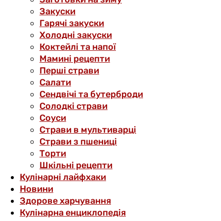
Закуски
Гарячі закуски
Холодні закуски
Коктейлі та напої
Мамині рецепти
Перші страви
Салати
Сендвічі та бутерброди
Солодкі страви
Соуси
Страви в мультиварці
Страви з пшениці
Торти
Шкільні рецепти
Кулінарні лайфхаки
Новини
Здорове харчування
Кулінарна енциклопедія