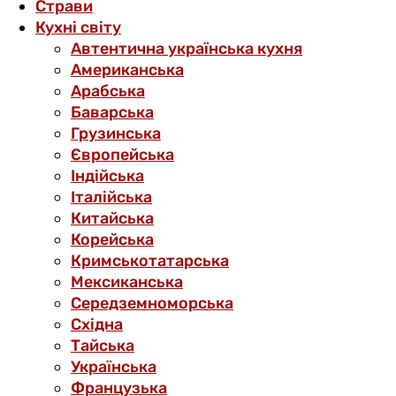
Страви
Кухні світу
Автентична українська кухня
Американська
Арабська
Баварська
Грузинська
Європейська
Індійська
Італійська
Китайська
Корейська
Кримськотатарська
Мексиканська
Середземноморська
Східна
Тайська
Українська
Французька