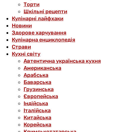
Торти
Шкільні рецепти
Кулінарні лайфхаки
Новини
Здорове харчування
Кулінарна енциклопедія
Страви
Кухні світу
Автентична українська кухня
Американська
Арабська
Баварська
Грузинська
Європейська
Індійська
Італійська
Китайська
Корейська
Кримськотатарська