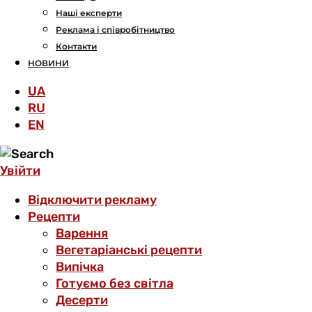
Наші експерти
Реклама і співробітництво
Контакти
НОВИНИ
UA
RU
EN
Увійти
Відключити рекламу
Рецепти
Варення
Вегетаріанські рецепти
Випічка
Готуємо без світла
Десерти