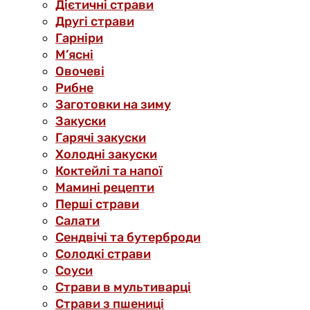
Дієтичні страви
Другі страви
Гарніри
М’ясні
Овочеві
Рибне
Заготовки на зиму
Закуски
Гарячі закуски
Холодні закуски
Коктейлі та напої
Мамині рецепти
Перші страви
Салати
Сендвічі та бутерброди
Солодкі страви
Соуси
Страви в мультиварці
Страви з пшениці