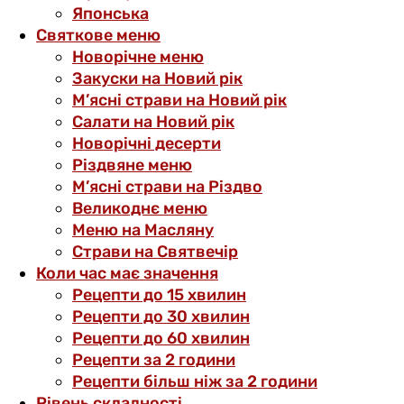
Японська
Святкове меню
Новорічне меню
Закуски на Новий рік
М’ясні страви на Новий рік
Салати на Новий рік
Новорічні десерти
Різдвяне меню
М’ясні страви на Різдво
Великоднє меню
Меню на Масляну
Страви на Святвечір
Коли час має значення
Рецепти до 15 хвилин
Рецепти до 30 хвилин
Рецепти до 60 хвилин
Рецепти за 2 години
Рецепти більш ніж за 2 години
Рівень складності