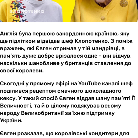
Англія була першою закордонною країною, яку
ще підлітком відвідав шеф Клопотенко. З поміж
вражень, які Євген отримав у тій мандрівці, в
пам’ять дуже добре врізалося одне – він відчув,
наскільки шанобливе у британців ставлення до
своєї королеви.
Сьогодні у прямому ефірі на YouTube каналі шеф
поділився рецептом смачного шоколадного
кексу. У такий спосіб Євген віддав шану пам’яті Її
Величності, та й в цілому подякував всьому
народу Великобританії за їхню підтримку
України.
Євген розказав, що королівські кондитери для