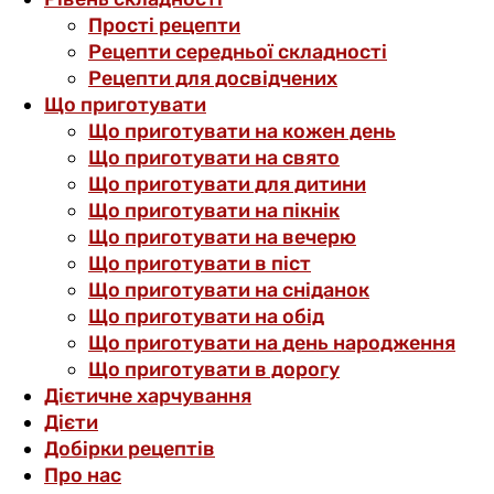
Прості рецепти
Рецепти середньої складності
Рецепти для досвідчених
Що приготувати
Що приготувати на кожен день
Що приготувати на свято
Що приготувати для дитини
Що приготувати на пікнік
Що приготувати на вечерю
Що приготувати в піст
Що приготувати на сніданок
Що приготувати на обід
Що приготувати на день народження
Що приготувати в дорогу
Дієтичне харчування
Дієти
Добірки рецептів
Про нас