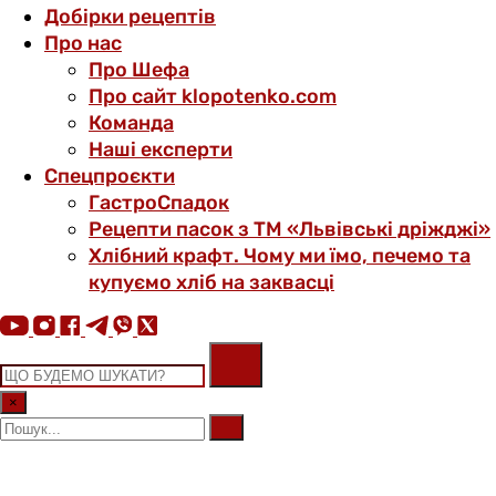
Добірки рецептів
Про нас
Про Шефа
Про сайт klopotenko.com
Команда
Наші експерти
Спецпроєкти
ГастроСпадок
Рецепти пасок з ТМ «Львівські дріжджі»
Хлібний крафт. Чому ми їмо, печемо та
купуємо хліб на заквасці
×