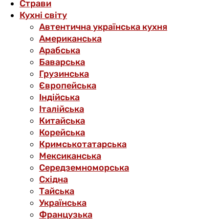
Страви
Кухні світу
Автентична українська кухня
Американська
Арабська
Баварська
Грузинська
Європейська
Індійська
Італійська
Китайська
Корейська
Кримськотатарська
Мексиканська
Середземноморська
Східна
Тайська
Українська
Французька