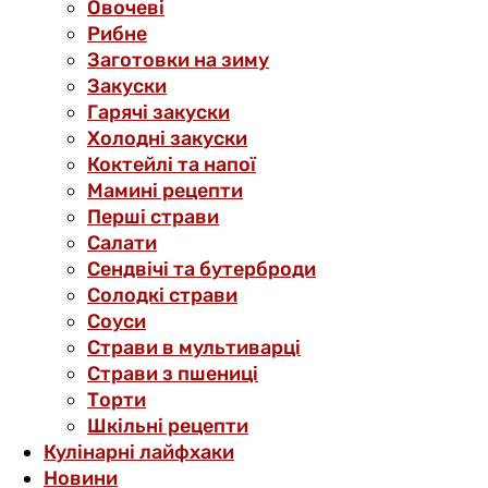
Овочеві
Рибне
Заготовки на зиму
Закуски
Гарячі закуски
Холодні закуски
Коктейлі та напої
Мамині рецепти
Перші страви
Салати
Сендвічі та бутерброди
Солодкі страви
Соуси
Страви в мультиварці
Страви з пшениці
Торти
Шкільні рецепти
Кулінарні лайфхаки
Новини