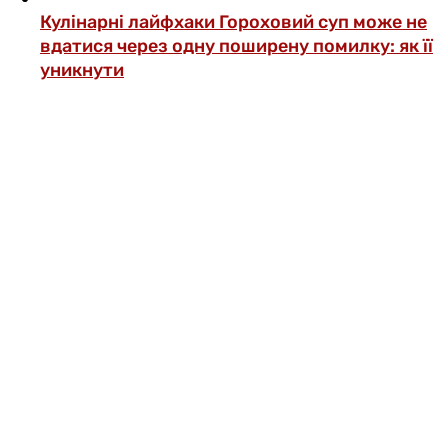
Кулінарні лайфхаки
Гороховий суп може не
вдатися через одну поширену помилку: як її
уникнути