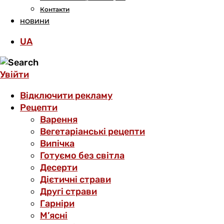
Контакти
НОВИНИ
UA
Увійти
Відключити рекламу
Рецепти
Варення
Вегетаріанські рецепти
Випічка
Готуємо без світла
Десерти
Дієтичні страви
Другі страви
Гарніри
М’ясні