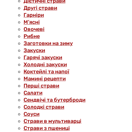
Дієтичні страви
Другі страви
Гарніри
М’ясні
Овочеві
Рибне
Заготовки на зиму
Закуски
Гарячі закуски
Холодні закуски
Коктейлі та напої
Мамині рецепти
Перші страви
Салати
Сендвічі та бутерброди
Солодкі страви
Соуси
Страви в мультиварці
Страви з пшениці