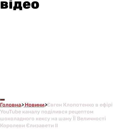
відео
Головна
>
Новини
>
Євген Клопотенко в ефірі
YouTube каналу поділився рецептом
шоколадного кексу на шану Її Величності
Королеви Єлизавети II