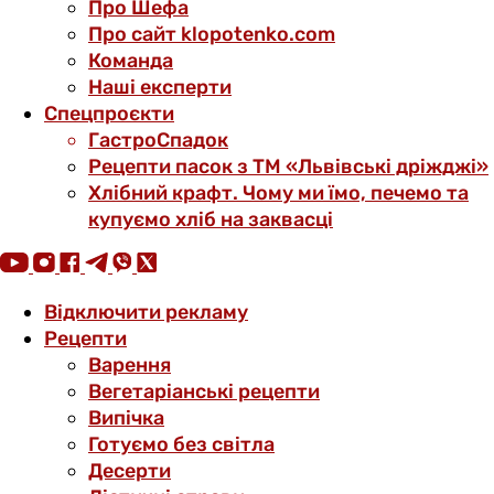
Про Шефа
Про сайт klopotenko.com
Команда
Наші експерти
Спецпроєкти
ГастроСпадок
Рецепти пасок з ТМ «Львівські дріжджі»
Хлібний крафт. Чому ми їмо, печемо та
купуємо хліб на заквасці
Відключити рекламу
Рецепти
Варення
Вегетаріанські рецепти
Випічка
Готуємо без світла
Десерти