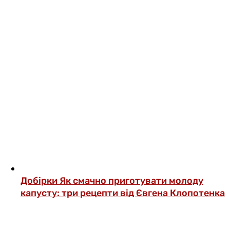
Добірки
Як смачно приготувати молоду
капусту: три рецепти від Євгена Клопотенка