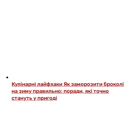
Кулінарні лайфхаки
Як заморозити броколі
на зиму правильно: поради, які точно
стануть у пригоді