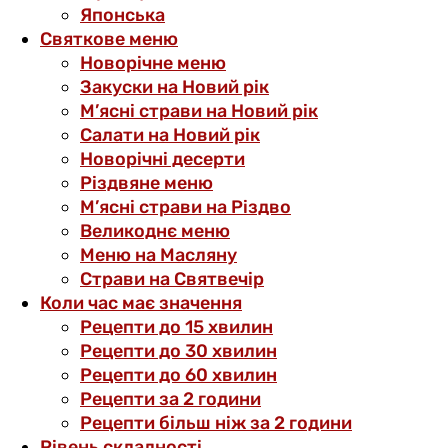
Японська
Святкове меню
Новорічне меню
Закуски на Новий рік
М’ясні страви на Новий рік
Салати на Новий рік
Новорічні десерти
Різдвяне меню
М’ясні страви на Різдво
Великоднє меню
Меню на Масляну
Страви на Святвечір
Коли час має значення
Рецепти до 15 хвилин
Рецепти до 30 хвилин
Рецепти до 60 хвилин
Рецепти за 2 години
Рецепти більш ніж за 2 години
Рівень складності