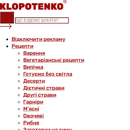
Skip
to
content
Відключити рекламу
Рецепти
Варення
Вегетаріанські рецепти
Випічка
Готуємо без світла
Десерти
Дієтичні страви
Другі страви
Гарніри
М’ясні
Овочеві
Рибне
Заготовки на зиму