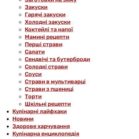
Закуски
Гарячі закуски
Холодні закуски
Коктейлі та напої
Мамині рецепти
Перші страви
Салати
Сендвічі та бутерброди
Солодкі страви
Соуси
Страви в мультиварці
Страви з пшениці
Торти
Шкільні рецепти
Кулінарні лайфхаки
Новини
Здорове харчування
Кулінарна енциклопедія