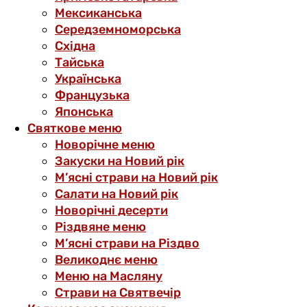
Мексиканська
Середземноморська
Східна
Тайська
Українська
Французька
Японська
Святкове меню
Новорічне меню
Закуски на Новий рік
М’ясні страви на Новий рік
Салати на Новий рік
Новорічні десерти
Різдвяне меню
М’ясні страви на Різдво
Великоднє меню
Меню на Масляну
Страви на Святвечір