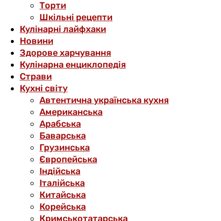
Торти
Шкільні рецепти
Кулінарні лайфхаки
Новини
Здорове харчування
Кулінарна енциклопедія
Страви
Кухні світу
Автентична українська кухня
Американська
Арабська
Баварська
Грузинська
Європейська
Індійська
Італійська
Китайська
Корейська
Кримськотатарська