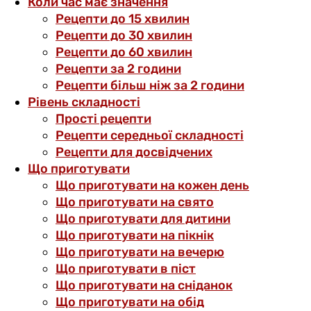
Коли час має значення
Рецепти до 15 хвилин
Рецепти до 30 хвилин
Рецепти до 60 хвилин
Рецепти за 2 години
Рецепти більш ніж за 2 години
Рівень складності
Прості рецепти
Рецепти середньої складності
Рецепти для досвідчених
Що приготувати
Що приготувати на кожен день
Що приготувати на свято
Що приготувати для дитини
Що приготувати на пікнік
Що приготувати на вечерю
Що приготувати в піст
Що приготувати на сніданок
Що приготувати на обід