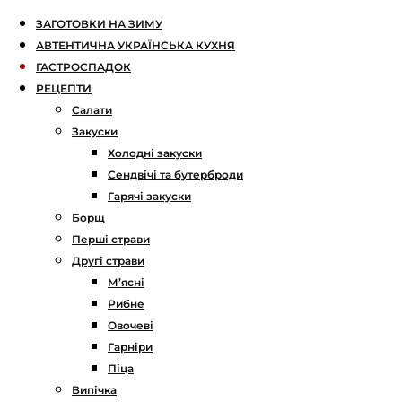
ЗАГОТОВКИ НА ЗИМУ
АВТЕНТИЧНА УКРАЇНСЬКА КУХНЯ
ГАСТРОСПАДОК
РЕЦЕПТИ
Салати
Закуски
Холодні закуски
Сендвічі та бутерброди
Гарячі закуски
Борщ
Перші страви
Другі страви
М’ясні
Рибне
Овочеві
Гарніри
Піца
Випічка