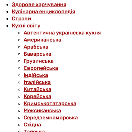
Здорове харчування
Кулінарна енциклопедія
Страви
Кухні світу
Автентична українська кухня
Американська
Арабська
Баварська
Грузинська
Європейська
Індійська
Італійська
Китайська
Корейська
Кримськотатарська
Мексиканська
Середземноморська
Східна
Тайська