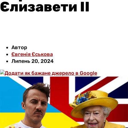
Єлизавети II
Автор
Євгенія Єськова
Липень 20, 2024