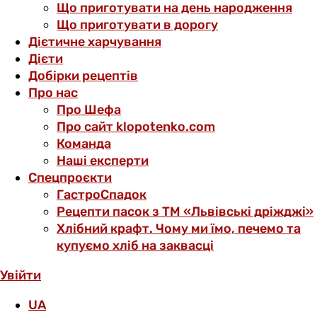
Що приготувати на день народження
Що приготувати в дорогу
Дієтичне харчування
Дієти
Добірки рецептів
Про нас
Про Шефа
Про сайт klopotenko.com
Команда
Наші експерти
Спецпроєкти
ГастроСпадок
Рецепти пасок з ТМ «Львівські дріжджі»
Хлібний крафт. Чому ми їмо, печемо та
купуємо хліб на заквасці
Увійти
UA