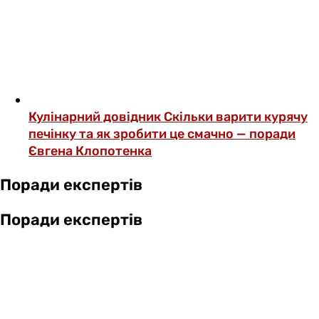
Кулінарний довідник
Скільки варити курячу
печінку та як зробити це смачно — поради
Євгена Клопотенка
Поради експертів
Поради експертів