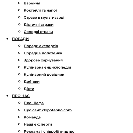
Варення
Коктейлі та напої
Страви в мультиварці
Дієтичні страви
Солодкі страви
ПОРАДИ
Поради експертів
Поради Клопотенка
Здорове харчування
Кулінарна енциклопедія
Кулінарний довідник
Добірки
Дієти
ПРО НАС
Про Шефа
Про сайт klopotenko.com
Команда
Наші експерти
Реклама і співробітництво