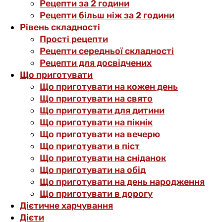
Рецепти за 2 години
Рецепти більш ніж за 2 години
Рівень складності
Прості рецепти
Рецепти середньої складності
Рецепти для досвідчених
Що приготувати
Що приготувати на кожен день
Що приготувати на свято
Що приготувати для дитини
Що приготувати на пікнік
Що приготувати на вечерю
Що приготувати в піст
Що приготувати на сніданок
Що приготувати на обід
Що приготувати на день народження
Що приготувати в дорогу
Дієтичне харчування
Дієти