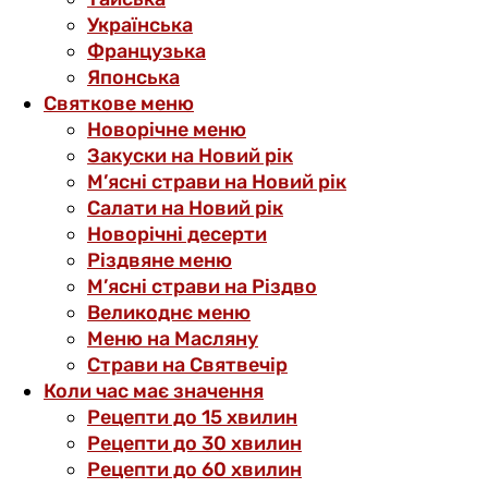
Українська
Французька
Японська
Святкове меню
Новорічне меню
Закуски на Новий рік
М’ясні страви на Новий рік
Салати на Новий рік
Новорічні десерти
Різдвяне меню
М’ясні страви на Різдво
Великоднє меню
Меню на Масляну
Страви на Святвечір
Коли час має значення
Рецепти до 15 хвилин
Рецепти до 30 хвилин
Рецепти до 60 хвилин