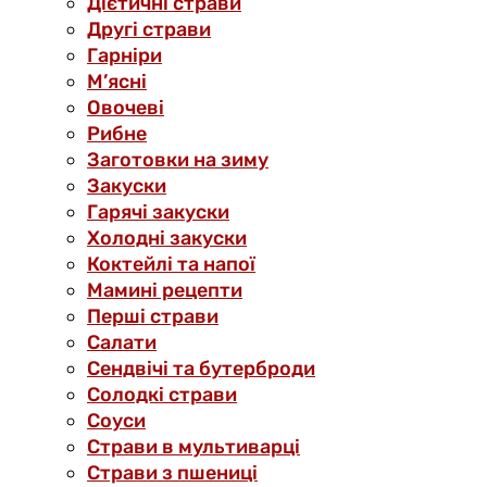
Дієтичні страви
Другі страви
Гарніри
М’ясні
Овочеві
Рибне
Заготовки на зиму
Закуски
Гарячі закуски
Холодні закуски
Коктейлі та напої
Мамині рецепти
Перші страви
Салати
Сендвічі та бутерброди
Солодкі страви
Соуси
Страви в мультиварці
Страви з пшениці