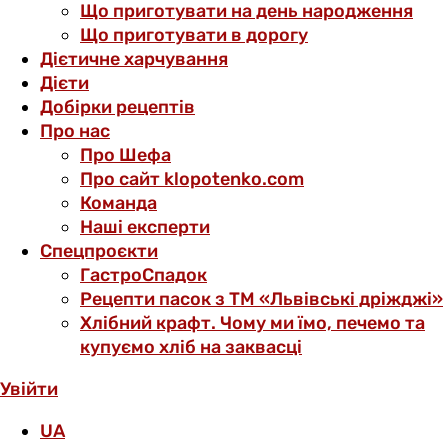
Що приготувати на день народження
Що приготувати в дорогу
Дієтичне харчування
Дієти
Добірки рецептів
Про нас
Про Шефа
Про сайт klopotenko.com
Команда
Наші експерти
Спецпроєкти
ГастроСпадок
Рецепти пасок з ТМ «Львівські дріжджі»
Хлібний крафт. Чому ми їмо, печемо та
купуємо хліб на заквасці
Увійти
UA