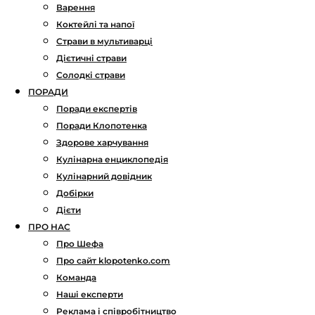
Варення
Коктейлі та напої
Страви в мультиварці
Дієтичні страви
Солодкі страви
ПОРАДИ
Поради експертів
Поради Клопотенка
Здорове харчування
Кулінарна енциклопедія
Кулінарний довідник
Добірки
Дієти
ПРО НАС
Про Шефа
Про сайт klopotenko.com
Команда
Наші експерти
Реклама і співробітництво