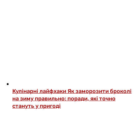
Кулінарні лайфхаки
Як заморозити броколі
на зиму правильно: поради, які точно
стануть у пригоді