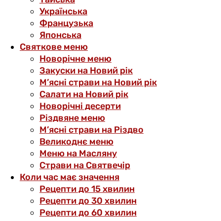
Українська
Французька
Японська
Святкове меню
Новорічне меню
Закуски на Новий рік
М’ясні страви на Новий рік
Салати на Новий рік
Новорічні десерти
Різдвяне меню
М’ясні страви на Різдво
Великоднє меню
Меню на Масляну
Страви на Святвечір
Коли час має значення
Рецепти до 15 хвилин
Рецепти до 30 хвилин
Рецепти до 60 хвилин