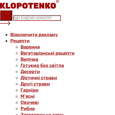
Skip
to
content
Відключити рекламу
Рецепти
Варення
Вегетаріанські рецепти
Випічка
Готуємо без світла
Десерти
Дієтичні страви
Другі страви
Гарніри
М’ясні
Овочеві
Рибне
Заготовки на зиму