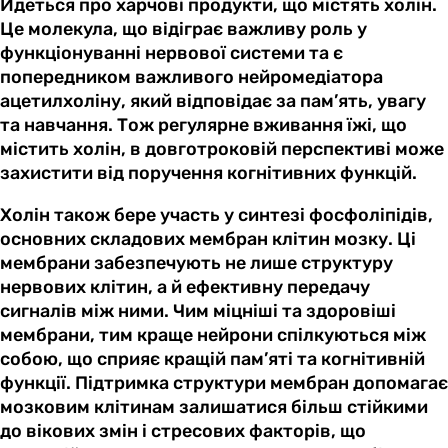
Йдеться про харчові продукти, що містять холін.
Це молекула, що відіграє важливу роль у
функціонуванні нервової системи та є
попередником важливого нейромедіатора
ацетилхоліну, який відповідає за пам’ять, увагу
та навчання. Тож регулярне вживання їжі, що
містить холін, в довготроковій перспективі може
захистити від поручення когнітивних функцій.
Холін також бере участь у синтезі фосфоліпідів,
основних складових мембран клітин мозку. Ці
мембрани забезпечують не лише структуру
нервових клітин, а й ефективну передачу
сигналів між ними. Чим міцніші та здоровіші
мембрани, тим краще нейрони спілкуються між
собою, що сприяє кращій пам’яті та когнітивній
функції. Підтримка структури мембран допомагає
мозковим клітинам залишатися більш стійкими
до вікових змін і стресових факторів, що