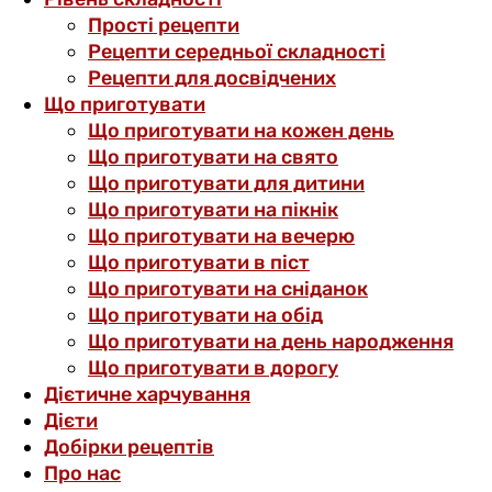
Прості рецепти
Рецепти середньої складності
Рецепти для досвідчених
Що приготувати
Що приготувати на кожен день
Що приготувати на свято
Що приготувати для дитини
Що приготувати на пікнік
Що приготувати на вечерю
Що приготувати в піст
Що приготувати на сніданок
Що приготувати на обід
Що приготувати на день народження
Що приготувати в дорогу
Дієтичне харчування
Дієти
Добірки рецептів
Про нас