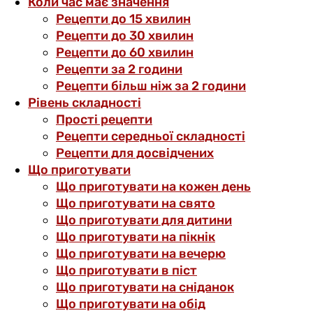
Коли час має значення
Рецепти до 15 хвилин
Рецепти до 30 хвилин
Рецепти до 60 хвилин
Рецепти за 2 години
Рецепти більш ніж за 2 години
Рівень складності
Прості рецепти
Рецепти середньої складності
Рецепти для досвідчених
Що приготувати
Що приготувати на кожен день
Що приготувати на свято
Що приготувати для дитини
Що приготувати на пікнік
Що приготувати на вечерю
Що приготувати в піст
Що приготувати на сніданок
Що приготувати на обід