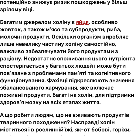
потенційно знижує ризик пошкоджень у більш
зрілому віці.
Багатим джерелом холіну є
яйця
, особливо
жовток, а також м’ясо та субпродукти, риба,
молочні продукти. Оскільки організм виробляє
лише невелику частину холіну самостійно,
важливо забезпечувати його продуктами з
раціону. Недостатнє споживання цього нутрієнта
спостерігається у багатьох людей і може бути
пов’язане з проблемами пам’яті та когнітивного
функціонування. Фахівці підкреслюють значення
збалансованого харчування, яке включає
поживні продукти, багаті на холін, для підтримки
здоров’я мозку на всіх етапах життя.
А що робити людям, що не вживають продуктів
тваринного походження? Насправді холін
міститься і в рослинній їжі, як-от бобові, горіхи,