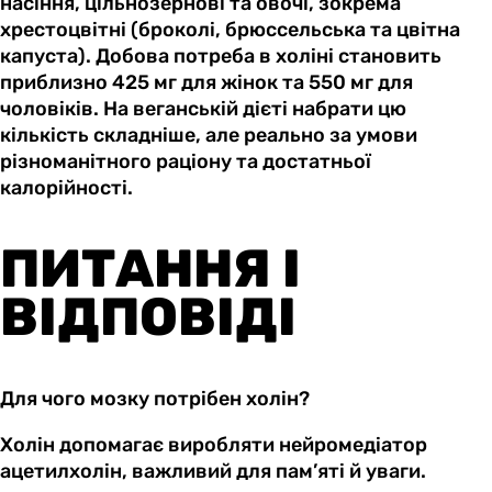
насіння, цільнозернові та овочі, зокрема
хрестоцвітні (броколі, брюссельська та цвітна
капуста). Добова потреба в холіні становить
приблизно 425 мг для жінок та 550 мг для
чоловіків. На веганській дієті набрати цю
кількість складніше, але реально за умови
різноманітного раціону та достатньої
калорійності.
ПИТАННЯ І
ВІДПОВІДІ
Для чого мозку потрібен холін?
Холін допомагає виробляти нейромедіатор
ацетилхолін, важливий для пам’яті й уваги.