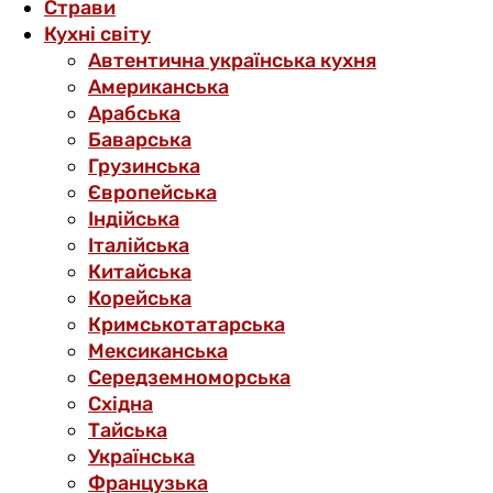
Страви
Кухні світу
Автентична українська кухня
Американська
Арабська
Баварська
Грузинська
Європейська
Індійська
Італійська
Китайська
Корейська
Кримськотатарська
Мексиканська
Середземноморська
Східна
Тайська
Українська
Французька