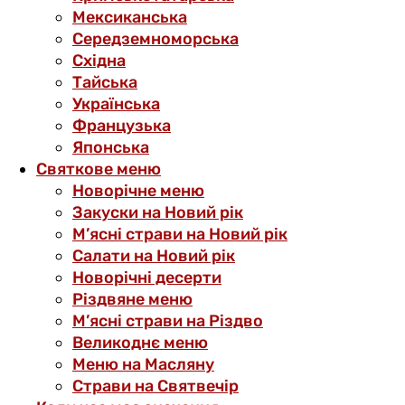
Мексиканська
Середземноморська
Східна
Тайська
Українська
Французька
Японська
Святкове меню
Новорічне меню
Закуски на Новий рік
М’ясні страви на Новий рік
Салати на Новий рік
Новорічні десерти
Різдвяне меню
М’ясні страви на Різдво
Великоднє меню
Меню на Масляну
Страви на Святвечір