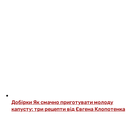
Добірки
Як смачно приготувати молоду
капусту: три рецепти від Євгена Клопотенка