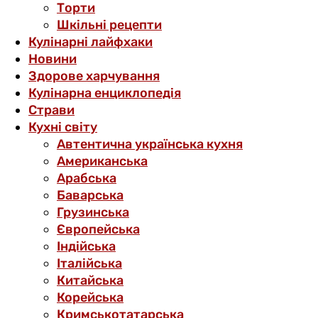
Торти
Шкільні рецепти
Кулінарні лайфхаки
Новини
Здорове харчування
Кулінарна енциклопедія
Страви
Кухні світу
Автентична українська кухня
Американська
Арабська
Баварська
Грузинська
Європейська
Індійська
Італійська
Китайська
Корейська
Кримськотатарська