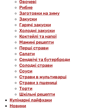
Овочеві
Рибне
Заготовки на зиму
Закуски
Гарячі закуски
Холодні закуски
Коктейлі та напої
Мамині рецепти
Перші страви
Салати
Сендвічі та бутерброди
Солодкі страви
Соуси
Страви в мультиварці
Страви з пшениці
Торти
Шкільні рецепти
Кулінарні лайфхаки
Новини