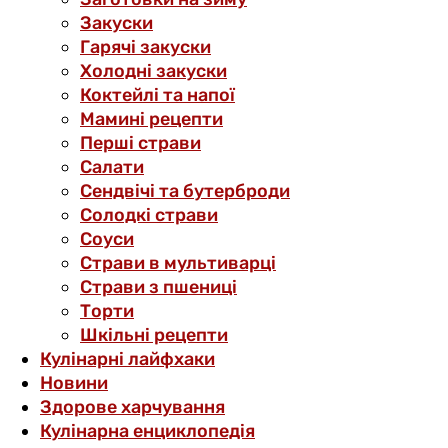
Закуски
Гарячі закуски
Холодні закуски
Коктейлі та напої
Мамині рецепти
Перші страви
Салати
Сендвічі та бутерброди
Солодкі страви
Соуси
Страви в мультиварці
Страви з пшениці
Торти
Шкільні рецепти
Кулінарні лайфхаки
Новини
Здорове харчування
Кулінарна енциклопедія