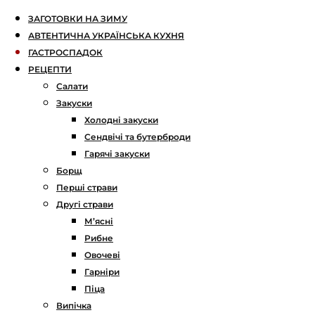
ЗАГОТОВКИ НА ЗИМУ
АВТЕНТИЧНА УКРАЇНСЬКА КУХНЯ
ГАСТРОСПАДОК
РЕЦЕПТИ
Салати
Закуски
Холодні закуски
Сендвічі та бутерброди
Гарячі закуски
Борщ
Перші страви
Другі страви
М’ясні
Рибне
Овочеві
Гарніри
Піца
Випічка