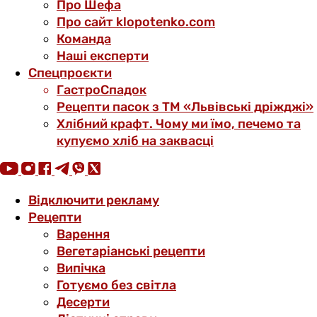
Про Шефа
Про сайт klopotenko.com
Команда
Наші експерти
Спецпроєкти
ГастроСпадок
Рецепти пасок з ТМ «Львівські дріжджі»
Хлібний крафт. Чому ми їмо, печемо та
купуємо хліб на заквасці
Відключити рекламу
Рецепти
Варення
Вегетаріанські рецепти
Випічка
Готуємо без світла
Десерти