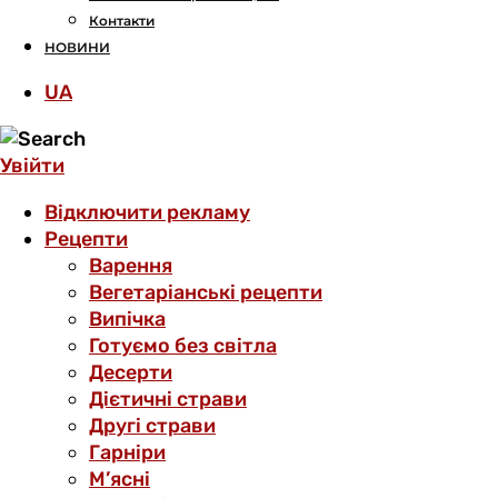
Контакти
НОВИНИ
UA
Увійти
Відключити рекламу
Рецепти
Варення
Вегетаріанські рецепти
Випічка
Готуємо без світла
Десерти
Дієтичні страви
Другі страви
Гарніри
М’ясні