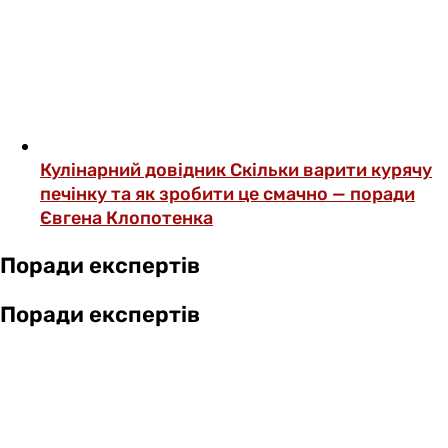
Кулінарний довідник
Скільки варити курячу
печінку та як зробити це смачно — поради
Євгена Клопотенка
Поради експертів
Поради експертів