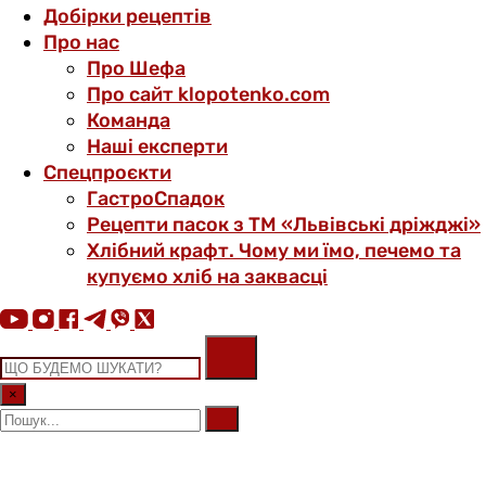
Добірки рецептів
Про нас
Про Шефа
Про сайт klopotenko.com
Команда
Наші експерти
Спецпроєкти
ГастроСпадок
Рецепти пасок з ТМ «Львівські дріжджі»
Хлібний крафт. Чому ми їмо, печемо та
купуємо хліб на заквасці
×