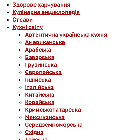
Здорове харчування
Кулінарна енциклопедія
Страви
Кухні світу
Автентична українська кухня
Американська
Арабська
Баварська
Грузинська
Європейська
Індійська
Італійська
Китайська
Корейська
Кримськотатарська
Мексиканська
Середземноморська
Східна
Тайська