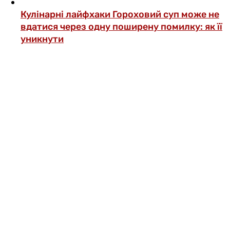
Кулінарні лайфхаки
Гороховий суп може не
вдатися через одну поширену помилку: як її
уникнути