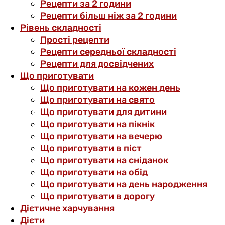
Рецепти за 2 години
Рецепти більш ніж за 2 години
Рівень складності
Прості рецепти
Рецепти середньої складності
Рецепти для досвідчених
Що приготувати
Що приготувати на кожен день
Що приготувати на свято
Що приготувати для дитини
Що приготувати на пікнік
Що приготувати на вечерю
Що приготувати в піст
Що приготувати на сніданок
Що приготувати на обід
Що приготувати на день народження
Що приготувати в дорогу
Дієтичне харчування
Дієти