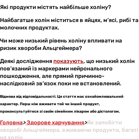
Які продукти містять найбільше холіну?
Найбагатше холін міститься в яйцях, м’ясі, рибі та
молочних продуктах.
Чи може низький рівень холіну впливати на
ризик хвороби Альцгеймера?
Деякі дослідження
показують
, що низький холін
пов’язаний із маркерами нейронального
пошкодження, але прямий причинно-
наслідковий зв’язок поки не встановлений.
Відмова від відповідальності. Ця стаття має ознайомлювальний
характер. Перш ніж вживати той чи інший продукт,
проконсультуйтеся зі своїм сімейним лікарем або дієтологом.
Головна
>
Здорове харчування
>
Як запобігти
хворобі Альцгеймера, вживаючи продукти, багаті
на холін