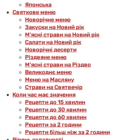
Японська
Святкове меню
Новорічне меню
Закуски на Новий рік
М’ясні страви на Новий рік
Салати на Новий рік
Новорічні десерти
Різдвяне меню
М’ясні страви на Різдво
Великоднє меню
Меню на Масляну
Страви на Святвечір
Коли час має значення
Рецепти до 15 хвилин
Рецепти до 30 хвилин
Рецепти до 60 хвилин
Рецепти за 2 години
Рецепти більш ніж за 2 години
Рівень складності