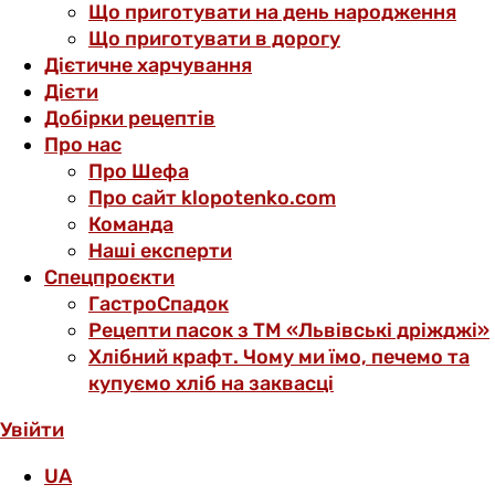
Що приготувати на день народження
Що приготувати в дорогу
Дієтичне харчування
Дієти
Добірки рецептів
Про нас
Про Шефа
Про сайт klopotenko.com
Команда
Наші експерти
Спецпроєкти
ГастроСпадок
Рецепти пасок з ТМ «Львівські дріжджі»
Хлібний крафт. Чому ми їмо, печемо та
купуємо хліб на заквасці
Увійти
UA