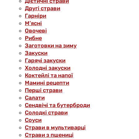
Дієтичні страви
Другі страви
Гарніри
М’ясні
Овочеві
Рибне
Заготовки на зиму
Закуски
Гарячі закуски
Холодні закуски
Коктейлі та напої
Мамині рецепти
Перші страви
Салати
Сендвічі та бутерброди
Солодкі страви
Соуси
Страви в мультиварці
Страви з пшениці