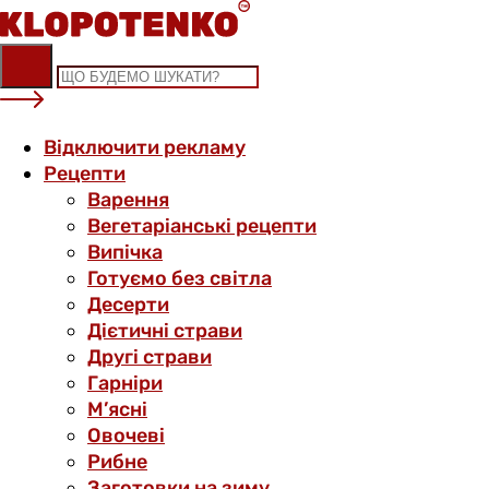
Skip
to
content
Відключити рекламу
Рецепти
Варення
Вегетаріанські рецепти
Випічка
Готуємо без світла
Десерти
Дієтичні страви
Другі страви
Гарніри
М’ясні
Овочеві
Рибне
Заготовки на зиму