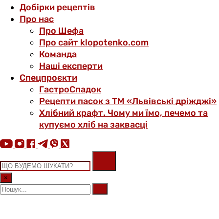
Добірки рецептів
Про нас
Про Шефа
Про сайт klopotenko.com
Команда
Наші експерти
Спецпроєкти
ГастроСпадок
Рецепти пасок з ТМ «Львівські дріжджі»
Хлібний крафт. Чому ми їмо, печемо та
купуємо хліб на заквасці
×