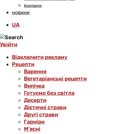
Контакти
НОВИНИ
UA
Увійти
Відключити рекламу
Рецепти
Варення
Вегетаріанські рецепти
Випічка
Готуємо без світла
Десерти
Дієтичні страви
Другі страви
Гарніри
М’ясні