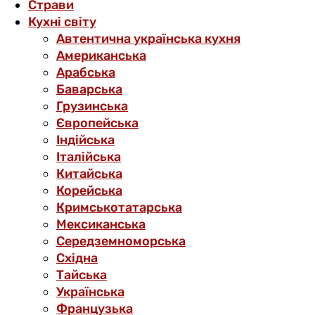
Страви
Кухні світу
Автентична українська кухня
Американська
Арабська
Баварська
Грузинська
Європейська
Індійська
Італійська
Китайська
Корейська
Кримськотатарська
Мексиканська
Середземноморська
Східна
Тайська
Українська
Французька