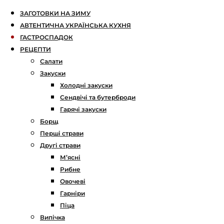
ЗАГОТОВКИ НА ЗИМУ
АВТЕНТИЧНА УКРАЇНСЬКА КУХНЯ
ГАСТРОСПАДОК
РЕЦЕПТИ
Салати
Закуски
Холодні закуски
Сендвічі та бутерброди
Гарячі закуски
Борщ
Перші страви
Другі страви
М’ясні
Рибне
Овочеві
Гарніри
Піца
Випічка