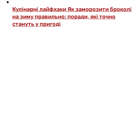
Кулінарні лайфхаки
Як заморозити броколі
на зиму правильно: поради, які точно
стануть у пригоді