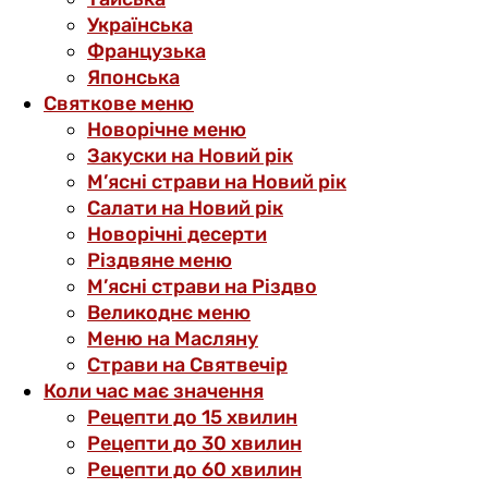
Українська
Французька
Японська
Святкове меню
Новорічне меню
Закуски на Новий рік
М’ясні страви на Новий рік
Салати на Новий рік
Новорічні десерти
Різдвяне меню
М’ясні страви на Різдво
Великоднє меню
Меню на Масляну
Страви на Святвечір
Коли час має значення
Рецепти до 15 хвилин
Рецепти до 30 хвилин
Рецепти до 60 хвилин