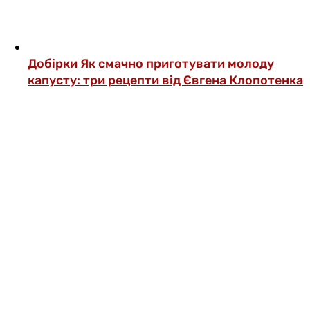
Добірки
Як смачно приготувати молоду
капусту: три рецепти від Євгена Клопотенка