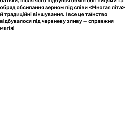
батьки, після чого відбувся обмін обітницями та
обряд обсипання зерном під співи «Многая літа»
й традиційні віншування. І все це таїнство
відбувалося під червневу зливу — справжня
магія!