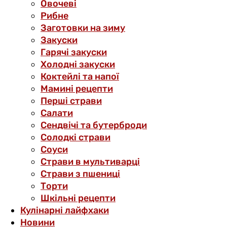
Овочеві
Рибне
Заготовки на зиму
Закуски
Гарячі закуски
Холодні закуски
Коктейлі та напої
Мамині рецепти
Перші страви
Салати
Сендвічі та бутерброди
Солодкі страви
Соуси
Страви в мультиварці
Страви з пшениці
Торти
Шкільні рецепти
Кулінарні лайфхаки
Новини