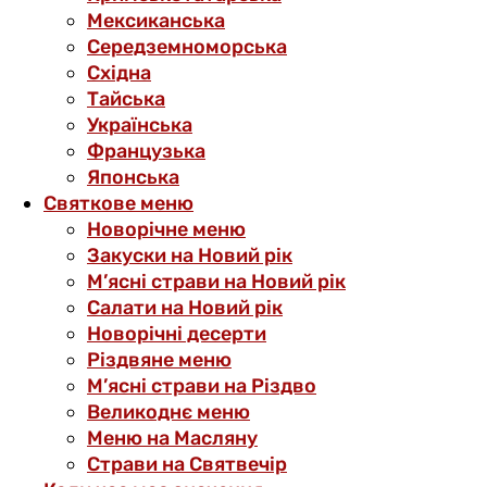
Мексиканська
Середземноморська
Східна
Тайська
Українська
Французька
Японська
Святкове меню
Новорічне меню
Закуски на Новий рік
М’ясні страви на Новий рік
Салати на Новий рік
Новорічні десерти
Різдвяне меню
М’ясні страви на Різдво
Великоднє меню
Меню на Масляну
Страви на Святвечір