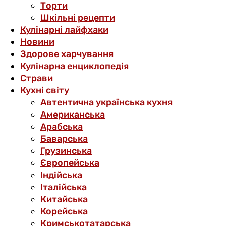
Торти
Шкільні рецепти
Кулінарні лайфхаки
Новини
Здорове харчування
Кулінарна енциклопедія
Страви
Кухні світу
Автентична українська кухня
Американська
Арабська
Баварська
Грузинська
Європейська
Індійська
Італійська
Китайська
Корейська
Кримськотатарська