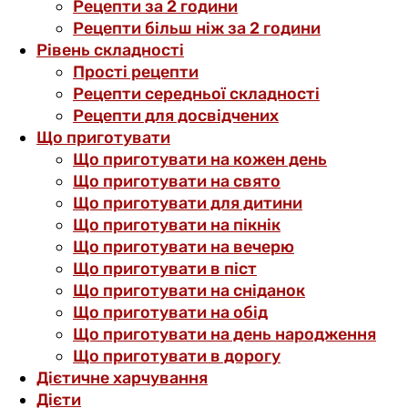
Рецепти за 2 години
Рецепти більш ніж за 2 години
Рівень складності
Прості рецепти
Рецепти середньої складності
Рецепти для досвідчених
Що приготувати
Що приготувати на кожен день
Що приготувати на свято
Що приготувати для дитини
Що приготувати на пікнік
Що приготувати на вечерю
Що приготувати в піст
Що приготувати на сніданок
Що приготувати на обід
Що приготувати на день народження
Що приготувати в дорогу
Дієтичне харчування
Дієти