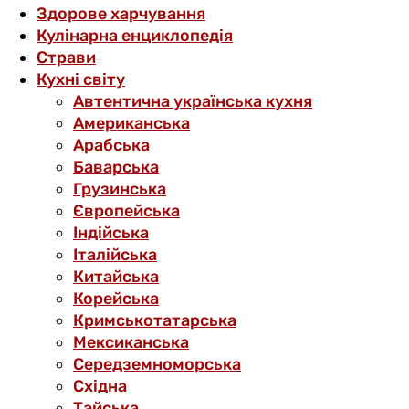
Здорове харчування
Кулінарна енциклопедія
Страви
Кухні світу
Автентична українська кухня
Американська
Арабська
Баварська
Грузинська
Європейська
Індійська
Італійська
Китайська
Корейська
Кримськотатарська
Мексиканська
Середземноморська
Східна
Тайська