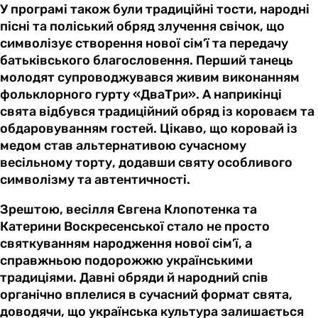
У програмі також були традиційні тости, народні
пісні та поліський обряд злучення свічок, що
символізує створення нової сім’ї та передачу
батьківського благословення. Перший танець
молодят супроводжувався живим виконанням
фольклорного гурту «ДваТри». А наприкінці
свята відбувся традиційний обряд із короваєм та
обдаровуванням гостей. Цікаво, що коровай із
медом став альтернативою сучасному
весільному торту, додавши святу особливого
символізму та автентичності.
Зрештою, весілля Євгена Клопотенка та
Катерини Воскресенської стало не просто
святкуванням народження нової сім’ї, а
справжньою подорожжю українськими
традиціями. Давні обряди й народний спів
органічно вплелися в сучасний формат свята,
доводячи, що українська культура залишається