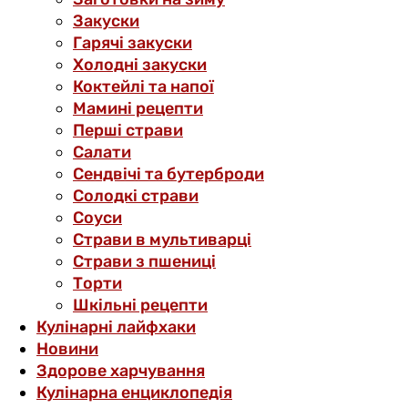
Закуски
Гарячі закуски
Холодні закуски
Коктейлі та напої
Мамині рецепти
Перші страви
Салати
Сендвічі та бутерброди
Солодкі страви
Соуси
Страви в мультиварці
Страви з пшениці
Торти
Шкільні рецепти
Кулінарні лайфхаки
Новини
Здорове харчування
Кулінарна енциклопедія