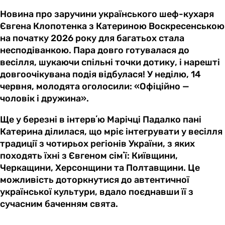
Новина про заручини українського шеф-кухаря
Євгена Клопотенка з Катериною Воскресенською
на початку 2026 року для багатьох стала
несподіванкою. Пара довго готувалася до
весілля, шукаючи спільні точки дотику, і нарешті
довгоочікувана подія відбулася! У неділю, 14
червня, молодята оголосили: «Офіційно —
чоловік і дружина».
Ще у березні в інтервʼю Марічці Падалко пані
Катерина ділилася, що мріє інтегрувати у весілля
традиції з чотирьох регіонів України, з яких
походять їхні з Євгеном сімʼї: Київщини,
Черкащини, Херсонщини та Полтавщини. Це
можливість доторкнутися до автентичної
української культури, вдало поєднавши її з
сучасним баченням свята.