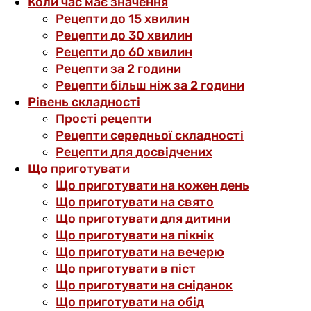
Коли час має значення
Рецепти до 15 хвилин
Рецепти до 30 хвилин
Рецепти до 60 хвилин
Рецепти за 2 години
Рецепти більш ніж за 2 години
Рівень складності
Прості рецепти
Рецепти середньої складності
Рецепти для досвідчених
Що приготувати
Що приготувати на кожен день
Що приготувати на свято
Що приготувати для дитини
Що приготувати на пікнік
Що приготувати на вечерю
Що приготувати в піст
Що приготувати на сніданок
Що приготувати на обід