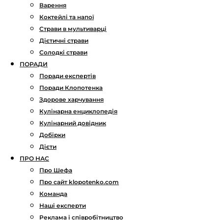
Варення
Коктейлі та напої
Страви в мультиварці
Дієтичні страви
Солодкі страви
ПОРАДИ
Поради експертів
Поради Клопотенка
Здорове харчування
Кулінарна енциклопедія
Кулінарний довідник
Добірки
Дієти
ПРО НАС
Про Шефа
Про сайт klopotenko.com
Команда
Наші експерти
Реклама і співробітництво