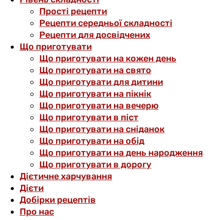
Прості рецепти
Рецепти середньої складності
Рецепти для досвідчених
Що приготувати
Що приготувати на кожен день
Що приготувати на свято
Що приготувати для дитини
Що приготувати на пікнік
Що приготувати на вечерю
Що приготувати в піст
Що приготувати на сніданок
Що приготувати на обід
Що приготувати на день народження
Що приготувати в дорогу
Дієтичне харчування
Дієти
Добірки рецептів
Про нас