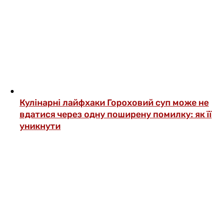
Кулінарні лайфхаки
Гороховий суп може не
вдатися через одну поширену помилку: як її
уникнути