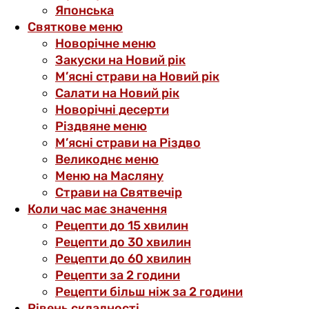
Японська
Святкове меню
Новорічне меню
Закуски на Новий рік
М’ясні страви на Новий рік
Салати на Новий рік
Новорічні десерти
Різдвяне меню
М’ясні страви на Різдво
Великоднє меню
Меню на Масляну
Страви на Святвечір
Коли час має значення
Рецепти до 15 хвилин
Рецепти до 30 хвилин
Рецепти до 60 хвилин
Рецепти за 2 години
Рецепти більш ніж за 2 години
Рівень складності