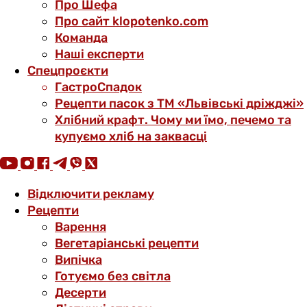
Про Шефа
Про сайт klopotenko.com
Команда
Наші експерти
Спецпроєкти
ГастроСпадок
Рецепти пасок з ТМ «Львівські дріжджі»
Хлібний крафт. Чому ми їмо, печемо та
купуємо хліб на заквасці
Відключити рекламу
Рецепти
Варення
Вегетаріанські рецепти
Випічка
Готуємо без світла
Десерти