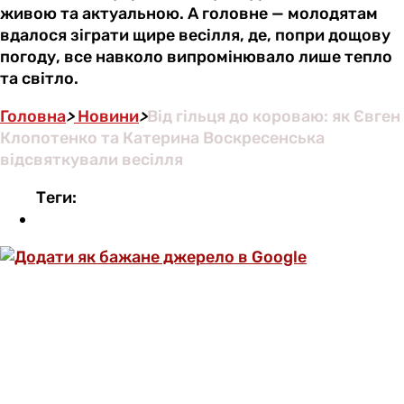
живою та актуальною. А головне — молодятам
вдалося зіграти щире весілля, де, попри дощову
погоду, все навколо випромінювало лише тепло
та світло.
Головна
>
Новини
>
Від гільця до короваю: як Євген
Клопотенко та Катерина Воскресенська
відсвяткували весілля
Теги: