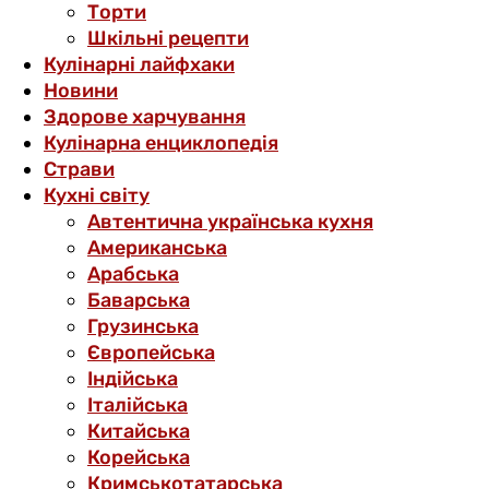
Торти
Шкільні рецепти
Кулінарні лайфхаки
Новини
Здорове харчування
Кулінарна енциклопедія
Страви
Кухні світу
Автентична українська кухня
Американська
Арабська
Баварська
Грузинська
Європейська
Індійська
Італійська
Китайська
Корейська
Кримськотатарська