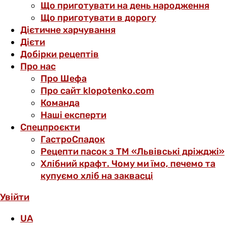
Що приготувати на день народження
Що приготувати в дорогу
Дієтичне харчування
Дієти
Добірки рецептів
Про нас
Про Шефа
Про сайт klopotenko.com
Команда
Наші експерти
Спецпроєкти
ГастроСпадок
Рецепти пасок з ТМ «Львівські дріжджі»
Хлібний крафт. Чому ми їмо, печемо та
купуємо хліб на заквасці
Увійти
UA