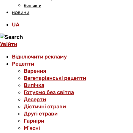
Контакти
НОВИНИ
UA
Увійти
Відключити рекламу
Рецепти
Варення
Вегетаріанські рецепти
Випічка
Готуємо без світла
Десерти
Дієтичні страви
Другі страви
Гарніри
М’ясні