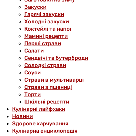
Закуски
Гарячі закуски
Холодні закуски
Коктейлі та напої
Мамині рецепти
Перші страви
Салати
Сендвічі та бутерброди
Солодкі страви
Соуси
Страви в мультиварці
Страви з пшениці
Торти
Шкільні рецепти
Кулінарні лайфхаки
Новини
Здорове харчування
Кулінарна енциклопедія