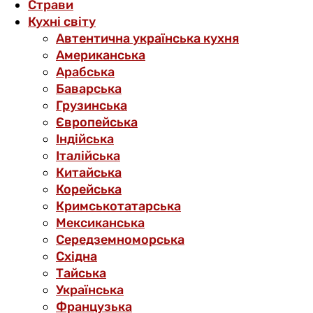
Страви
Кухні світу
Автентична українська кухня
Американська
Арабська
Баварська
Грузинська
Європейська
Індійська
Італійська
Китайська
Корейська
Кримськотатарська
Мексиканська
Середземноморська
Східна
Тайська
Українська
Французька