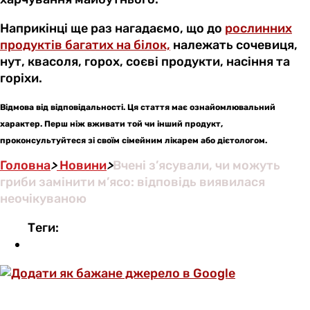
Наприкінці ще раз нагадаємо, що до
рослинних
продуктів багатих на білок,
належать сочевиця,
нут, квасоля, горох, соєві продукти, насіння та
горіхи.
Відмова від відповідальності. Ця стаття має ознайомлювальний
характер. Перш ніж вживати той чи інший продукт,
проконсультуйтеся зі своїм сімейним лікарем або дієтологом.
Головна
>
Новини
>
Вчені з’ясували, чи можуть
гриби замінити м’ясо: відповідь виявилася
неочікуваною
Теги: