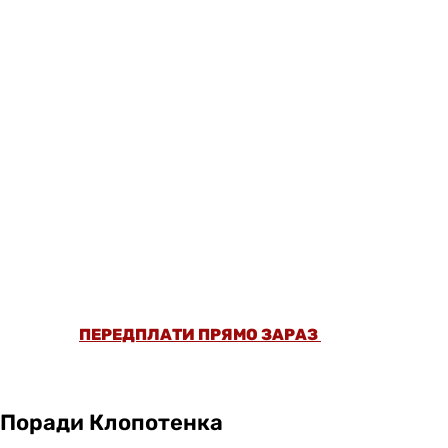
ОФОРМИ ПЕРЕДПЛАТУ ТА ДИВИСЬ БІЛЬШЕ
НІЖ 5000 СТАТЕЙ ТА ПЕРЕВІРЕНИХ
РЕЦЕПТІВ БЕЗ РЕКЛАМИ.
ПЕРЕДПЛАТИ ПРЯМО ЗАРАЗ
Поради Клопотенка