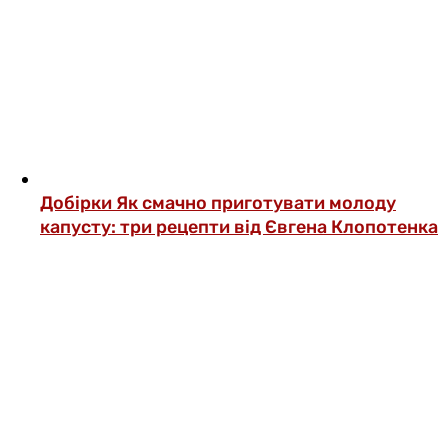
Добірки
Як смачно приготувати молоду
капусту: три рецепти від Євгена Клопотенка