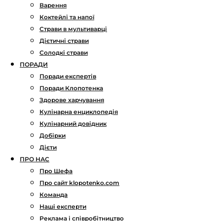
Варення
Коктейлі та напої
Страви в мультиварці
Дієтичні страви
Солодкі страви
ПОРАДИ
Поради експертів
Поради Клопотенка
Здорове харчування
Кулінарна енциклопедія
Кулінарний довідник
Добірки
Дієти
ПРО НАС
Про Шефа
Про сайт klopotenko.com
Команда
Наші експерти
Реклама і співробітництво