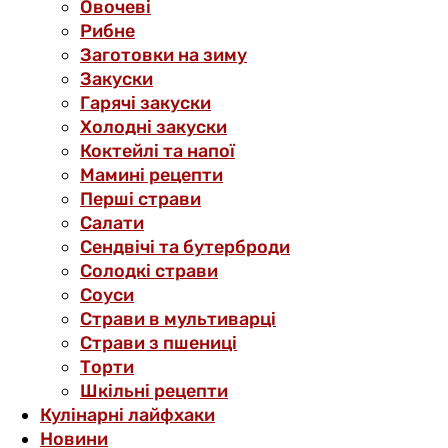
Овочеві
Рибне
Заготовки на зиму
Закуски
Гарячі закуски
Холодні закуски
Коктейлі та напої
Мамині рецепти
Перші страви
Салати
Сендвічі та бутерброди
Солодкі страви
Соуси
Страви в мультиварці
Страви з пшениці
Торти
Шкільні рецепти
Кулінарні лайфхаки
Новини