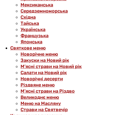
Мексиканська
Середземноморська
Східна
Тайська
Українська
Французька
Японська
Святкове меню
Новорічне меню
Закуски на Новий рік
М’ясні страви на Новий рік
Салати на Новий рік
Новорічні десерти
Різдвяне меню
М’ясні страви на Різдво
Великоднє меню
Меню на Масляну
Страви на Святвечір