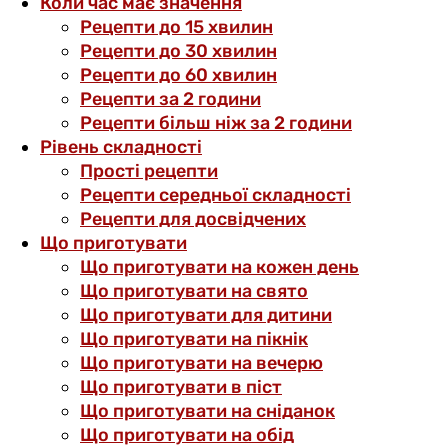
Коли час має значення
Рецепти до 15 хвилин
Рецепти до 30 хвилин
Рецепти до 60 хвилин
Рецепти за 2 години
Рецепти більш ніж за 2 години
Рівень складності
Прості рецепти
Рецепти середньої складності
Рецепти для досвідчених
Що приготувати
Що приготувати на кожен день
Що приготувати на свято
Що приготувати для дитини
Що приготувати на пікнік
Що приготувати на вечерю
Що приготувати в піст
Що приготувати на сніданок
Що приготувати на обід