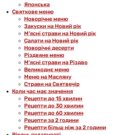
Японська
Святкове меню
Новорічне меню
Закуски на Новий рік
М’ясні страви на Новий рік
Салати на Новий рік
Новорічні десерти
Різдвяне меню
М’ясні страви на Різдво
Великоднє меню
Меню на Масляну
Страви на Святвечір
Коли час має значення
Рецепти до 15 хвилин
Рецепти до 30 хвилин
Рецепти до 60 хвилин
Рецепти за 2 години
Рецепти більш ніж за 2 години
Рівень складності