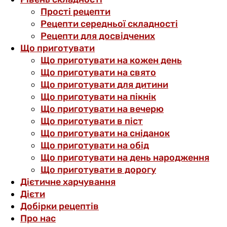
Прості рецепти
Рецепти середньої складності
Рецепти для досвідчених
Що приготувати
Що приготувати на кожен день
Що приготувати на свято
Що приготувати для дитини
Що приготувати на пікнік
Що приготувати на вечерю
Що приготувати в піст
Що приготувати на сніданок
Що приготувати на обід
Що приготувати на день народження
Що приготувати в дорогу
Дієтичне харчування
Дієти
Добірки рецептів
Про нас