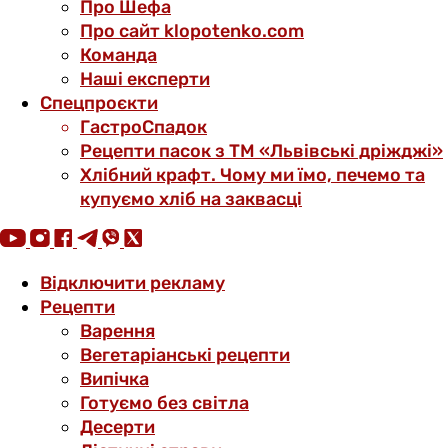
Про Шефа
Про сайт klopotenko.com
Команда
Наші експерти
Спецпроєкти
ГастроСпадок
Рецепти пасок з ТМ «Львівські дріжджі»
Хлібний крафт. Чому ми їмо, печемо та
купуємо хліб на заквасці
Відключити рекламу
Рецепти
Варення
Вегетаріанські рецепти
Випічка
Готуємо без світла
Десерти