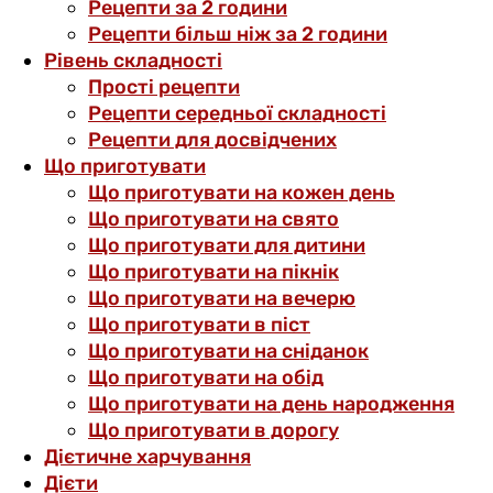
Рецепти за 2 години
Рецепти більш ніж за 2 години
Рівень складності
Прості рецепти
Рецепти середньої складності
Рецепти для досвідчених
Що приготувати
Що приготувати на кожен день
Що приготувати на свято
Що приготувати для дитини
Що приготувати на пікнік
Що приготувати на вечерю
Що приготувати в піст
Що приготувати на сніданок
Що приготувати на обід
Що приготувати на день народження
Що приготувати в дорогу
Дієтичне харчування
Дієти