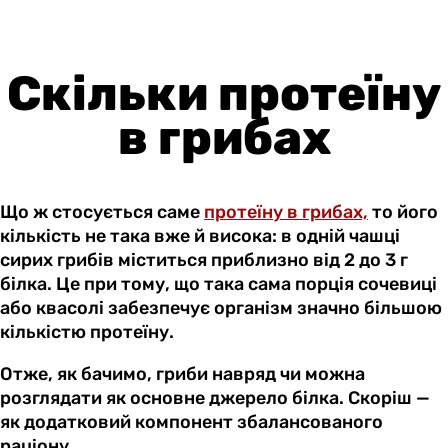
Скільки протеїну
в грибах
Що ж стосується саме
протеїну в грибах,
то його
кількість не така вже й висока: в одній чашці
сирих грибів міститься приблизно від 2 до 3 г
білка. Це при тому, що така сама порція сочевиці
або квасолі забезпечує організм значно більшою
кількістю протеїну.
Отже, як бачимо, гриби навряд чи можна
розглядати як основне джерело білка. Скоріш —
як додатковий компонент збалансованого
раціону.