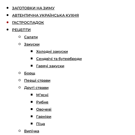
ЗАГОТОВКИ НА ЗИМУ
АВТЕНТИЧНА УКРАЇНСЬКА КУХНЯ
ГАСТРОСПАДОК
РЕЦЕПТИ
Салати
Закуски
Холодні закуски
Сендвічі та бутерброди
Гарячі закуски
Борщ
Перші страви
Другі страви
М’ясні
Рибне
Овочеві
Гарніри
Піца
Випічка