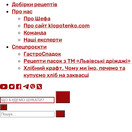
Добірки рецептів
Про нас
Про Шефа
Про сайт klopotenko.com
Команда
Наші експерти
Спецпроєкти
ГастроСпадок
Рецепти пасок з ТМ «Львівські дріжджі»
Хлібний крафт. Чому ми їмо, печемо та
купуємо хліб на заквасці
×