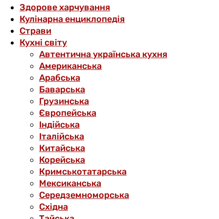
Здорове харчування
Кулінарна енциклопедія
Страви
Кухні світу
Автентична українська кухня
Американська
Арабська
Баварська
Грузинська
Європейська
Індійська
Італійська
Китайська
Корейська
Кримськотатарська
Мексиканська
Середземноморська
Східна
Тайська