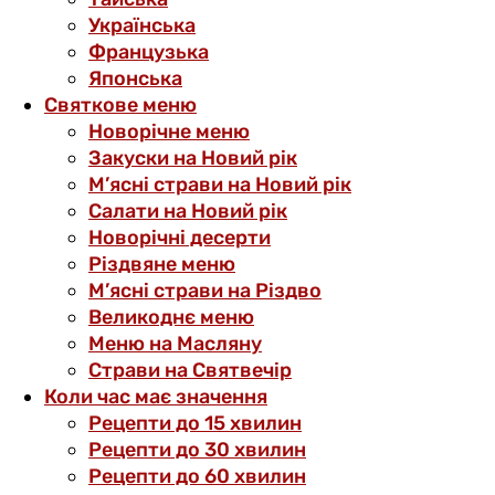
Українська
Французька
Японська
Святкове меню
Новорічне меню
Закуски на Новий рік
М’ясні страви на Новий рік
Салати на Новий рік
Новорічні десерти
Різдвяне меню
М’ясні страви на Різдво
Великоднє меню
Меню на Масляну
Страви на Святвечір
Коли час має значення
Рецепти до 15 хвилин
Рецепти до 30 хвилин
Рецепти до 60 хвилин