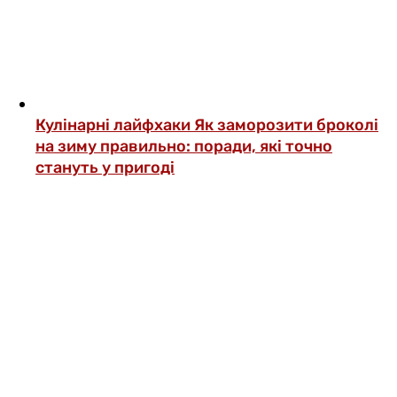
Кулінарні лайфхаки
Як заморозити броколі
на зиму правильно: поради, які точно
стануть у пригоді