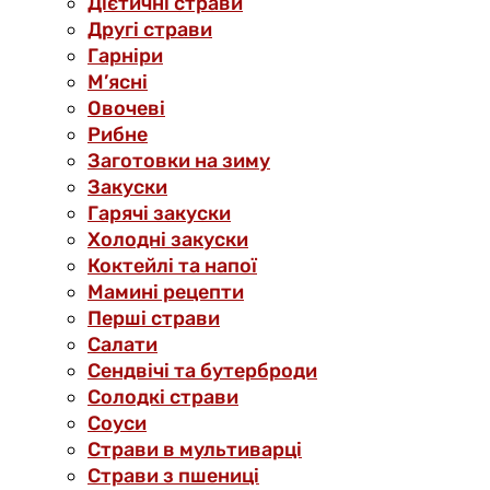
Дієтичні страви
Другі страви
Гарніри
М’ясні
Овочеві
Рибне
Заготовки на зиму
Закуски
Гарячі закуски
Холодні закуски
Коктейлі та напої
Мамині рецепти
Перші страви
Салати
Сендвічі та бутерброди
Солодкі страви
Соуси
Страви в мультиварці
Страви з пшениці