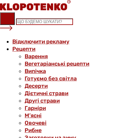
Skip
to
content
Відключити рекламу
Рецепти
Варення
Вегетаріанські рецепти
Випічка
Готуємо без світла
Десерти
Дієтичні страви
Другі страви
Гарніри
М’ясні
Овочеві
Рибне
Заготовки на зиму