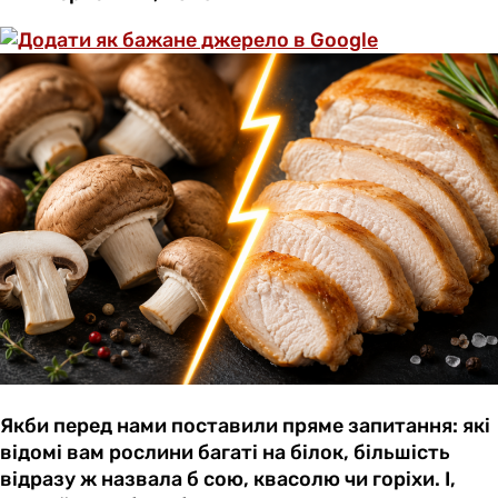
Якби перед нами поставили пряме запитання: які
відомі вам рослини багаті на білок, більшість
відразу ж назвала б сою, квасолю чи горіхи. І,