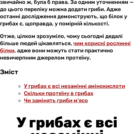
звичайно ж, була б права. За одним уточненням —
до цього переліку можна додати гриби. Адже
останні дослідження демонструють, що білок у
грибах є, щоправда, у помірній кількості.
Отже, цілком зрозуміло, чому сьогодні дедалі
більше людей цікавляться,
чим корисні рослинні
білки
, адже вони можуть стати практично
невичерпним джерелом протеїну.
Зміст
У грибах є всі незамінні амінокислоти
Скільки протеїну в грибах
Чи замінять гриби м'ясо
У грибах є всі