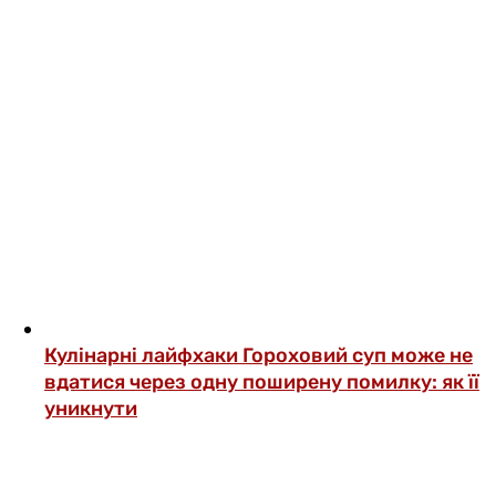
Кулінарні лайфхаки
Гороховий суп може не
вдатися через одну поширену помилку: як її
уникнути