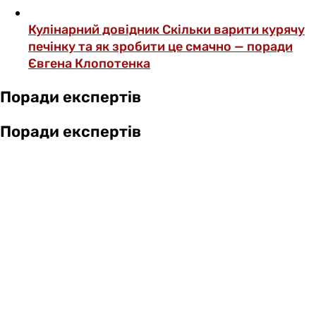
Кулінарний довідник
Скільки варити курячу
печінку та як зробити це смачно — поради
Євгена Клопотенка
Поради експертів
Поради експертів