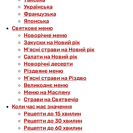
Українська
Французька
Японська
Святкове меню
Новорічне меню
Закуски на Новий рік
М’ясні страви на Новий рік
Салати на Новий рік
Новорічні десерти
Різдвяне меню
М’ясні страви на Різдво
Великоднє меню
Меню на Масляну
Страви на Святвечір
Коли час має значення
Рецепти до 15 хвилин
Рецепти до 30 хвилин
Рецепти до 60 хвилин