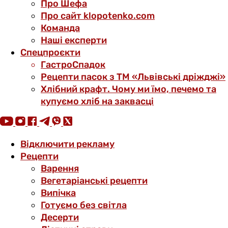
Про Шефа
Про сайт klopotenko.com
Команда
Наші експерти
Спецпроєкти
ГастроСпадок
Рецепти пасок з ТМ «Львівські дріжджі»
Хлібний крафт. Чому ми їмо, печемо та
купуємо хліб на заквасці
Відключити рекламу
Рецепти
Варення
Вегетаріанські рецепти
Випічка
Готуємо без світла
Десерти