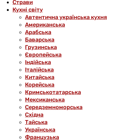
Страви
Кухні світу
Автентична українська кухня
Американська
Арабська
Баварська
Грузинська
Європейська
Індійська
Італійська
Китайська
Корейська
Кримськотатарська
Мексиканська
Середземноморська
Східна
Тайська
Українська
Французька