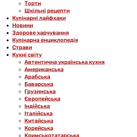
Торти
Шкільні рецепти
Кулінарні лайфхаки
Новини
Здорове харчування
Кулінарна енциклопедія
Страви
Кухні світу
Автентична українська кухня
Американська
Арабська
Баварська
Грузинська
Європейська
Індійська
Італійська
Китайська
Корейська
Кримськотатарська