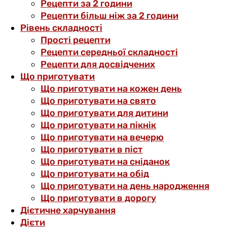
Рецепти за 2 години
Рецепти більш ніж за 2 години
Рівень складності
Прості рецепти
Рецепти середньої складності
Рецепти для досвідчених
Що приготувати
Що приготувати на кожен день
Що приготувати на свято
Що приготувати для дитини
Що приготувати на пікнік
Що приготувати на вечерю
Що приготувати в піст
Що приготувати на сніданок
Що приготувати на обід
Що приготувати на день народження
Що приготувати в дорогу
Дієтичне харчування
Дієти