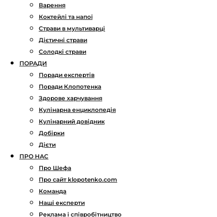
Варення
Коктейлі та напої
Страви в мультиварці
Дієтичні страви
Солодкі страви
ПОРАДИ
Поради експертів
Поради Клопотенка
Здорове харчування
Кулінарна енциклопедія
Кулінарний довідник
Добірки
Дієти
ПРО НАС
Про Шефа
Про сайт klopotenko.com
Команда
Наші експерти
Реклама і співробітництво