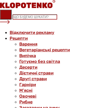
Skip
to
content
Відключити рекламу
Рецепти
Варення
Вегетаріанські рецепти
Випічка
Готуємо без світла
Десерти
Дієтичні страви
Другі страви
Гарніри
М’ясні
Овочеві
Рибне
Заготовки на зиму