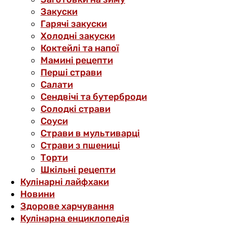
Закуски
Гарячі закуски
Холодні закуски
Коктейлі та напої
Мамині рецепти
Перші страви
Салати
Сендвічі та бутерброди
Солодкі страви
Соуси
Страви в мультиварці
Страви з пшениці
Торти
Шкільні рецепти
Кулінарні лайфхаки
Новини
Здорове харчування
Кулінарна енциклопедія