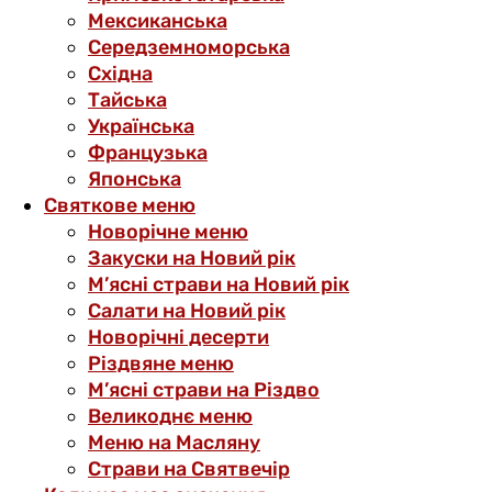
Мексиканська
Середземноморська
Східна
Тайська
Українська
Французька
Японська
Святкове меню
Новорічне меню
Закуски на Новий рік
М’ясні страви на Новий рік
Салати на Новий рік
Новорічні десерти
Різдвяне меню
М’ясні страви на Різдво
Великоднє меню
Меню на Масляну
Страви на Святвечір