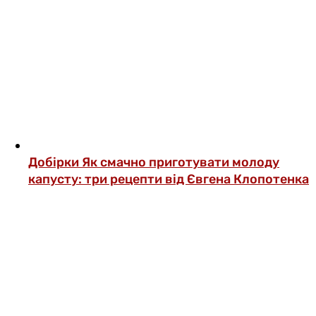
Добірки
Як смачно приготувати молоду
капусту: три рецепти від Євгена Клопотенка