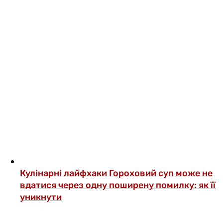
Кулінарні лайфхаки
Гороховий суп може не
вдатися через одну поширену помилку: як її
уникнути