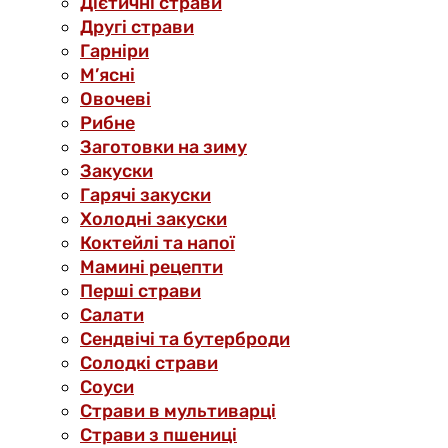
Дієтичні страви
Другі страви
Гарніри
М’ясні
Овочеві
Рибне
Заготовки на зиму
Закуски
Гарячі закуски
Холодні закуски
Коктейлі та напої
Мамині рецепти
Перші страви
Салати
Сендвічі та бутерброди
Солодкі страви
Соуси
Страви в мультиварці
Страви з пшениці