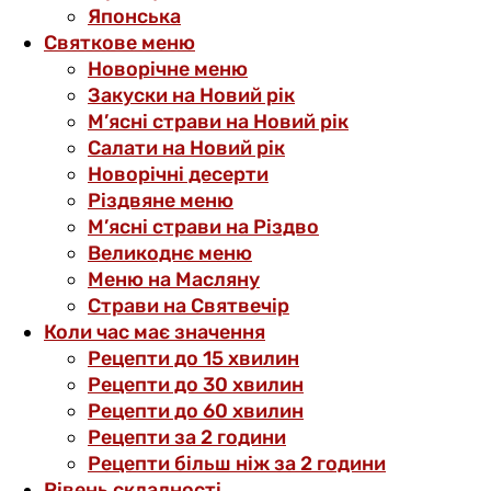
Японська
Святкове меню
Новорічне меню
Закуски на Новий рік
М’ясні страви на Новий рік
Салати на Новий рік
Новорічні десерти
Різдвяне меню
М’ясні страви на Різдво
Великоднє меню
Меню на Масляну
Страви на Святвечір
Коли час має значення
Рецепти до 15 хвилин
Рецепти до 30 хвилин
Рецепти до 60 хвилин
Рецепти за 2 години
Рецепти більш ніж за 2 години
Рівень складності