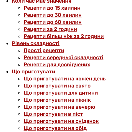
Коли час має значення
Рецепти до 15 хвилин
Рецепти до 30 хвилин
Рецепти до 60 хвилин
Рецепти за 2 години
Рецепти більш ніж за 2 години
Рівень складності
Прості рецепти
Рецепти середньої складності
Рецепти для досвідчених
Що приготувати
Що приготувати на кожен день
Що приготувати на свято
Що приготувати для дитини
Що приготувати на пікнік
Що приготувати на вечерю
Що приготувати в піст
Що приготувати на сніданок
Що приготувати на обід