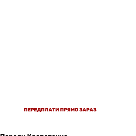
ОФОРМИ ПЕРЕДПЛАТУ ТА ДИВИСЬ БІЛЬШЕ
НІЖ 5000 СТАТЕЙ ТА ПЕРЕВІРЕНИХ
РЕЦЕПТІВ БЕЗ РЕКЛАМИ.
ПЕРЕДПЛАТИ ПРЯМО ЗАРАЗ