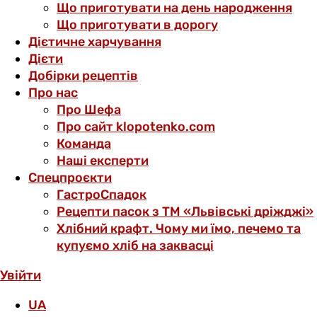
Що приготувати на день народження
Що приготувати в дорогу
Дієтичне харчування
Дієти
Добірки рецептів
Про нас
Про Шефа
Про сайт klopotenko.com
Команда
Наші експерти
Спецпроєкти
ГастроСпадок
Рецепти пасок з ТМ «Львівські дріжджі»
Хлібний крафт. Чому ми їмо, печемо та
купуємо хліб на заквасці
Увійти
UA