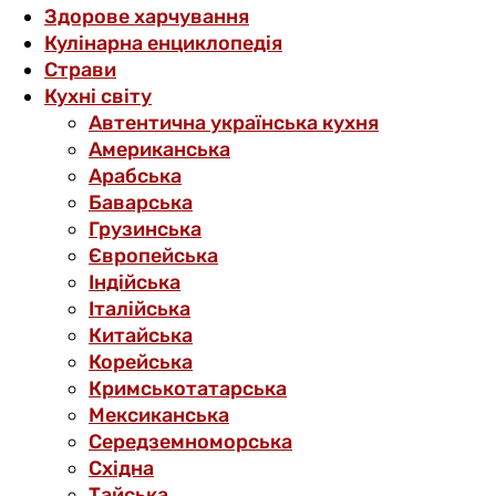
Здорове харчування
Кулінарна енциклопедія
Страви
Кухні світу
Автентична українська кухня
Американська
Арабська
Баварська
Грузинська
Європейська
Індійська
Італійська
Китайська
Корейська
Кримськотатарська
Мексиканська
Середземноморська
Східна
Тайська