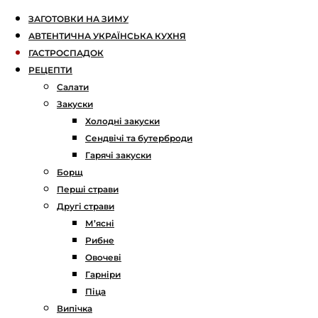
ЗАГОТОВКИ НА ЗИМУ
АВТЕНТИЧНА УКРАЇНСЬКА КУХНЯ
ГАСТРОСПАДОК
РЕЦЕПТИ
Салати
Закуски
Холодні закуски
Сендвічі та бутерброди
Гарячі закуски
Борщ
Перші страви
Другі страви
М’ясні
Рибне
Овочеві
Гарніри
Піца
Випічка