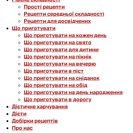
Прості рецепти
Рецепти середньої складності
Рецепти для досвідчених
Що приготувати
Що приготувати на кожен день
Що приготувати на свято
Що приготувати для дитини
Що приготувати на пікнік
Що приготувати на вечерю
Що приготувати в піст
Що приготувати на сніданок
Що приготувати на обід
Що приготувати на день народження
Що приготувати в дорогу
Дієтичне харчування
Дієти
Добірки рецептів
Про нас