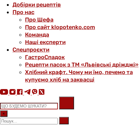
Добірки рецептів
Про нас
Про Шефа
Про сайт klopotenko.com
Команда
Наші експерти
Спецпроєкти
ГастроСпадок
Рецепти пасок з ТМ «Львівські дріжджі»
Хлібний крафт. Чому ми їмо, печемо та
купуємо хліб на заквасці
×