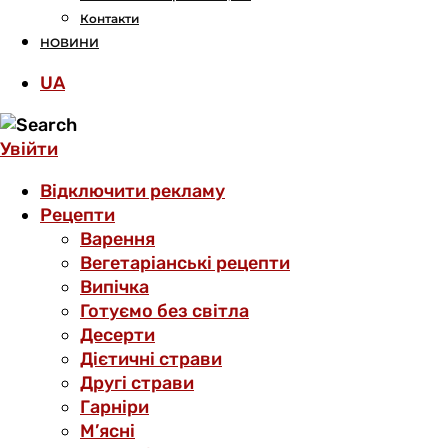
Контакти
НОВИНИ
UA
Увійти
Відключити рекламу
Рецепти
Варення
Вегетаріанські рецепти
Випічка
Готуємо без світла
Десерти
Дієтичні страви
Другі страви
Гарніри
М’ясні