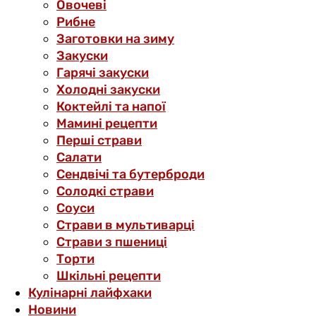
Овочеві
Рибне
Заготовки на зиму
Закуски
Гарячі закуски
Холодні закуски
Коктейлі та напої
Мамині рецепти
Перші страви
Салати
Сендвічі та бутерброди
Солодкі страви
Соуси
Страви в мультиварці
Страви з пшениці
Торти
Шкільні рецепти
Кулінарні лайфхаки
Новини