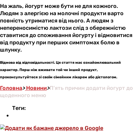
На жаль, йогурт може бути не для кожного.
Людям з алергією на молочні продукти варто
повність утриматися від нього. А людям з
непереносимістю лактози слід з обережністю
ставитися до споживання йогурту і відмовитися
від продукту при перших симптомах болю в
шлунку.
Відмова від відповідальності. Ця стаття має ознайомлювальний
характер. Перш ніж вживати той чи інший продукт,
проконсультуйтеся зі своїм сімейним лікарем або дієтологом.
Головна
>
Новини
>
П’ять причин додати йогурт до
щоденного меню
Теги: