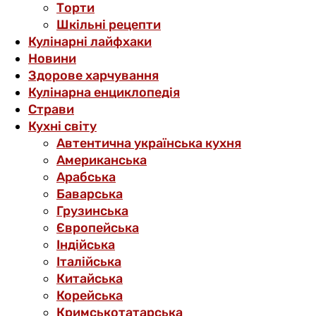
Торти
Шкільні рецепти
Кулінарні лайфхаки
Новини
Здорове харчування
Кулінарна енциклопедія
Страви
Кухні світу
Автентична українська кухня
Американська
Арабська
Баварська
Грузинська
Європейська
Індійська
Італійська
Китайська
Корейська
Кримськотатарська