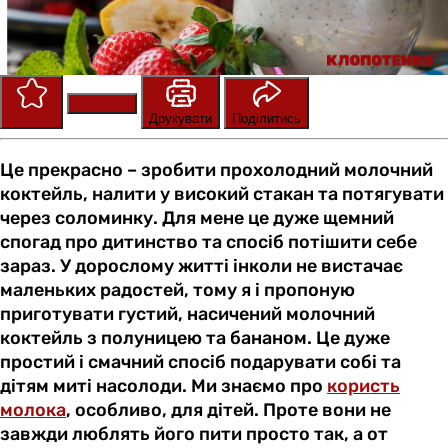
Зберегти
Оцінити
Друкувати
Поділитись
Це прекрасно – зробити прохолодний молочний
коктейль, налити у високий стакан та потягувати
через соломинку. Для мене це дуже щемний
спогад про дитинство та спосіб потішити себе
зараз. У дорослому житті інколи не вистачає
маленьких радостей, тому я і пропоную
приготувати густий, насичений молочний
коктейль з полуницею та бананом. Це дуже
простий і смачний спосіб подарувати собі та
дітям миті насолоди. Ми знаємо про
користь
молока
, особливо, для дітей. Проте вони не
завжди люблять його пити просто так, а от