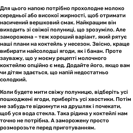
Для цього напою потрібно прохолодне молоко
середньої або високої жирності, щоб отримати
насичений вершковий смак. Найкращим він
виходить зі свіжої полуниці, що зрозуміло. Але
заморожена – теж хороший варіант, який рятує
наші плани на коктейль у несезон. Звісно, краще
вибирати найсолодші ягоди, як і банан. Проте
зауважу, що у моєму рецепті молочного
коктейлю опційно є мед. Додайте його, якщо вам
чи дітям здається, що напій недостатньо
солодкий.
Коли будете мити свіжу полуницю, відберіть усі
пошкоджені ягоди, приберіть усі хвостики. Потім
не забудьте відкинути на друшляк і почекати,
щоб уся вода стекла. Така рідина у коктейлі нам
точно не потрібна. А заморожену просто
розморозьте перед приготуванням.