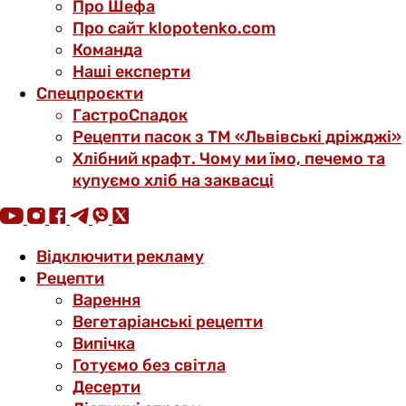
Про Шефа
Про сайт klopotenko.com
Команда
Наші експерти
Спецпроєкти
ГастроСпадок
Рецепти пасок з ТМ «Львівські дріжджі»
Хлібний крафт. Чому ми їмо, печемо та
купуємо хліб на заквасці
Відключити рекламу
Рецепти
Варення
Вегетаріанські рецепти
Випічка
Готуємо без світла
Десерти