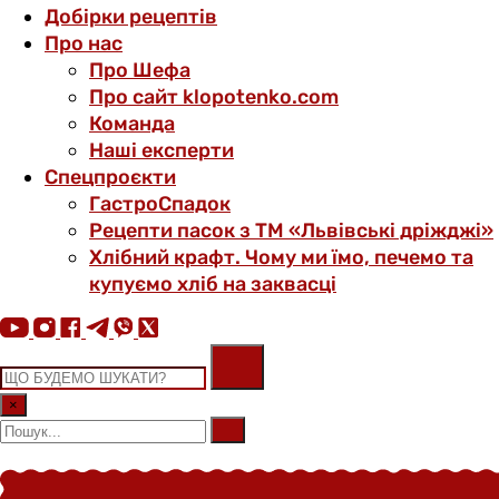
Добірки рецептів
Про нас
Про Шефа
Про сайт klopotenko.com
Команда
Наші експерти
Спецпроєкти
ГастроСпадок
Рецепти пасок з ТМ «Львівські дріжджі»
Хлібний крафт. Чому ми їмо, печемо та
купуємо хліб на заквасці
×