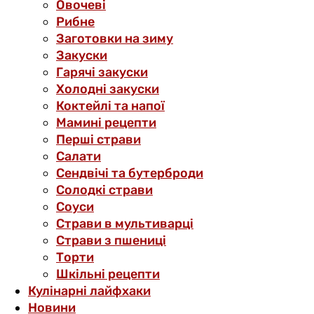
Овочеві
Рибне
Заготовки на зиму
Закуски
Гарячі закуски
Холодні закуски
Коктейлі та напої
Мамині рецепти
Перші страви
Салати
Сендвічі та бутерброди
Солодкі страви
Соуси
Страви в мультиварці
Страви з пшениці
Торти
Шкільні рецепти
Кулінарні лайфхаки
Новини