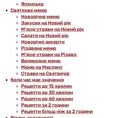
Японська
Святкове меню
Новорічне меню
Закуски на Новий рік
М’ясні страви на Новий рік
Салати на Новий рік
Новорічні десерти
Різдвяне меню
М’ясні страви на Різдво
Великоднє меню
Меню на Масляну
Страви на Святвечір
Коли час має значення
Рецепти до 15 хвилин
Рецепти до 30 хвилин
Рецепти до 60 хвилин
Рецепти за 2 години
Рецепти більш ніж за 2 години
Рівень складності