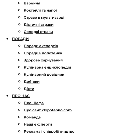
Варення
Коктейлі та напої
Страви в мультиварці
Дієтичні страви
Солодкі страви
ПОРАДИ
Поради експертів
Поради Клопотенка
Здорове харчування
Кулінарна енциклопедія
Кулінарний довідник
Добірки
Дієти
ПРО НАС
Про Шефа
Про сайт klopotenko.com
Команда
Наші експерти
Реклама і співробітництво