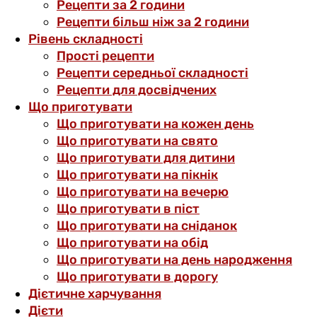
Рецепти за 2 години
Рецепти більш ніж за 2 години
Рівень складності
Прості рецепти
Рецепти середньої складності
Рецепти для досвідчених
Що приготувати
Що приготувати на кожен день
Що приготувати на свято
Що приготувати для дитини
Що приготувати на пікнік
Що приготувати на вечерю
Що приготувати в піст
Що приготувати на сніданок
Що приготувати на обід
Що приготувати на день народження
Що приготувати в дорогу
Дієтичне харчування
Дієти