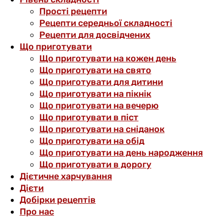
Прості рецепти
Рецепти середньої складності
Рецепти для досвідчених
Що приготувати
Що приготувати на кожен день
Що приготувати на свято
Що приготувати для дитини
Що приготувати на пікнік
Що приготувати на вечерю
Що приготувати в піст
Що приготувати на сніданок
Що приготувати на обід
Що приготувати на день народження
Що приготувати в дорогу
Дієтичне харчування
Дієти
Добірки рецептів
Про нас