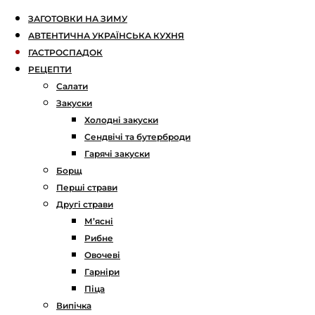
ЗАГОТОВКИ НА ЗИМУ
АВТЕНТИЧНА УКРАЇНСЬКА КУХНЯ
ГАСТРОСПАДОК
РЕЦЕПТИ
Салати
Закуски
Холодні закуски
Сендвічі та бутерброди
Гарячі закуски
Борщ
Перші страви
Другі страви
М’ясні
Рибне
Овочеві
Гарніри
Піца
Випічка