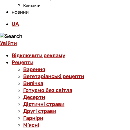
Контакти
НОВИНИ
UA
Увійти
Відключити рекламу
Рецепти
Варення
Вегетаріанські рецепти
Випічка
Готуємо без світла
Десерти
Дієтичні страви
Другі страви
Гарніри
М’ясні