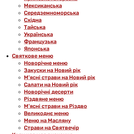
Мексиканська
Середземноморська
Східна
Тайська
Українська
Французька
Японська
Святкове меню
Новорічне меню
Закуски на Новий рік
М’ясні страви на Новий рік
Салати на Новий рік
Новорічні десерти
Різдвяне меню
М’ясні страви на Різдво
Великоднє меню
Меню на Масляну
Страви на Святвечір