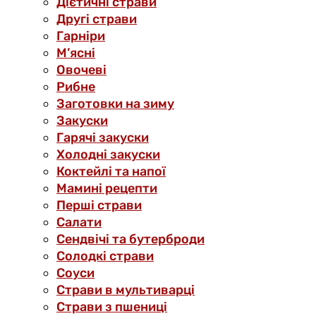
Дієтичні страви
Другі страви
Гарніри
М’ясні
Овочеві
Рибне
Заготовки на зиму
Закуски
Гарячі закуски
Холодні закуски
Коктейлі та напої
Мамині рецепти
Перші страви
Салати
Сендвічі та бутерброди
Солодкі страви
Соуси
Страви в мультиварці
Страви з пшениці