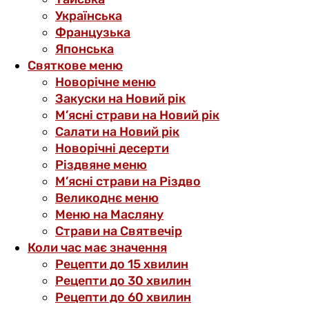
Українська
Французька
Японська
Святкове меню
Новорічне меню
Закуски на Новий рік
М’ясні страви на Новий рік
Салати на Новий рік
Новорічні десерти
Різдвяне меню
М’ясні страви на Різдво
Великоднє меню
Меню на Масляну
Страви на Святвечір
Коли час має значення
Рецепти до 15 хвилин
Рецепти до 30 хвилин
Рецепти до 60 хвилин