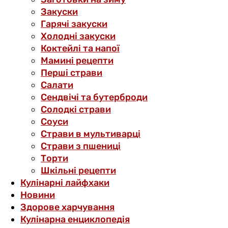
Закуски
Гарячі закуски
Холодні закуски
Коктейлі та напої
Мамині рецепти
Перші страви
Салати
Сендвічі та бутерброди
Солодкі страви
Соуси
Страви в мультиварці
Страви з пшениці
Торти
Шкільні рецепти
Кулінарні лайфхаки
Новини
Здорове харчування
Кулінарна енциклопедія