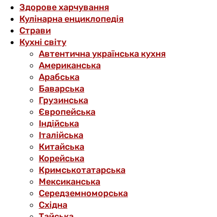
Здорове харчування
Кулінарна енциклопедія
Страви
Кухні світу
Автентична українська кухня
Американська
Арабська
Баварська
Грузинська
Європейська
Індійська
Італійська
Китайська
Корейська
Кримськотатарська
Мексиканська
Середземноморська
Східна
Тайська