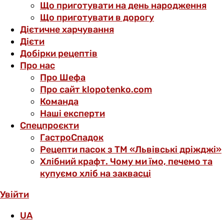
Що приготувати на день народження
Що приготувати в дорогу
Дієтичне харчування
Дієти
Добірки рецептів
Про нас
Про Шефа
Про сайт klopotenko.com
Команда
Наші експерти
Спецпроєкти
ГастроСпадок
Рецепти пасок з ТМ «Львівські дріжджі»
Хлібний крафт. Чому ми їмо, печемо та
купуємо хліб на заквасці
Увійти
UA