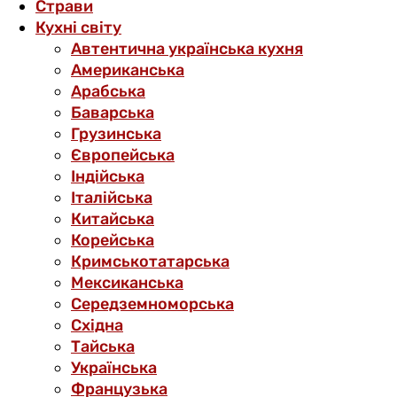
Страви
Кухні світу
Автентична українська кухня
Американська
Арабська
Баварська
Грузинська
Європейська
Індійська
Італійська
Китайська
Корейська
Кримськотатарська
Мексиканська
Середземноморська
Східна
Тайська
Українська
Французька