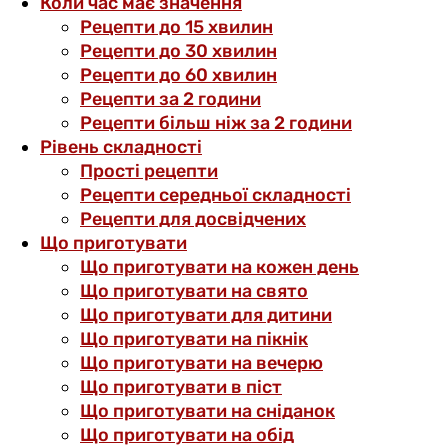
Коли час має значення
Рецепти до 15 хвилин
Рецепти до 30 хвилин
Рецепти до 60 хвилин
Рецепти за 2 години
Рецепти більш ніж за 2 години
Рівень складності
Прості рецепти
Рецепти середньої складності
Рецепти для досвідчених
Що приготувати
Що приготувати на кожен день
Що приготувати на свято
Що приготувати для дитини
Що приготувати на пікнік
Що приготувати на вечерю
Що приготувати в піст
Що приготувати на сніданок
Що приготувати на обід