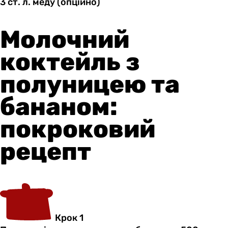
3 ст.
л.
меду (опційно)
Молочний
коктейль з
полуницею та
бананом:
покроковий
рецепт
Крок 1