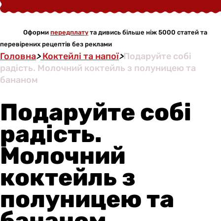
Оформи
передплату
та дивись більше ніж 5000 статей та
перевірених рецептів без реклами
Головна
>
Коктейлі та напої
>
Подаруйте собі
радість. Молочний коктейль з полуницею та
бананом
Подаруйте собі
радість.
Молочний
коктейль з
полуницею та
бананом