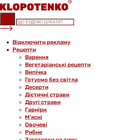
Skip
to
content
Відключити рекламу
Рецепти
Варення
Вегетаріанські рецепти
Випічка
Готуємо без світла
Десерти
Дієтичні страви
Другі страви
Гарніри
М’ясні
Овочеві
Рибне
Заготовки на зиму