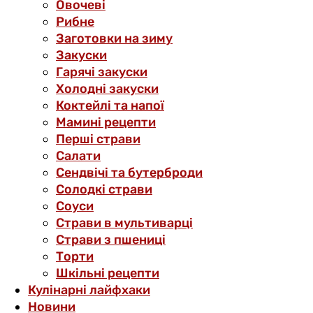
Овочеві
Рибне
Заготовки на зиму
Закуски
Гарячі закуски
Холодні закуски
Коктейлі та напої
Мамині рецепти
Перші страви
Салати
Сендвічі та бутерброди
Солодкі страви
Соуси
Страви в мультиварці
Страви з пшениці
Торти
Шкільні рецепти
Кулінарні лайфхаки
Новини