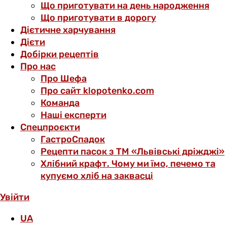
Що приготувати на день народження
Що приготувати в дорогу
Дієтичне харчування
Дієти
Добірки рецептів
Про нас
Про Шефа
Про сайт klopotenko.com
Команда
Наші експерти
Спецпроєкти
ГастроСпадок
Рецепти пасок з ТМ «Львівські дріжджі»
Хлібний крафт. Чому ми їмо, печемо та
купуємо хліб на заквасці
Увійти
UA