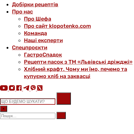
Добірки рецептів
Про нас
Про Шефа
Про сайт klopotenko.com
Команда
Наші експерти
Спецпроєкти
ГастроСпадок
Рецепти пасок з ТМ «Львівські дріжджі»
Хлібний крафт. Чому ми їмо, печемо та
купуємо хліб на заквасці
×