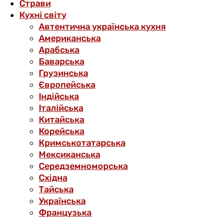
Страви
Кухні світу
Автентична українська кухня
Американська
Арабська
Баварська
Грузинська
Європейська
Індійська
Італійська
Китайська
Корейська
Кримськотатарська
Мексиканська
Середземноморська
Східна
Тайська
Українська
Французька