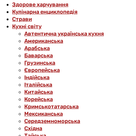
Здорове харчування
Кулінарна енциклопедія
Страви
Кухні світу
Автентична українська кухня
Американська
Арабська
Баварська
Грузинська
Європейська
Індійська
Італійська
Китайська
Корейська
Кримськотатарська
Мексиканська
Середземноморська
Східна
Тайська