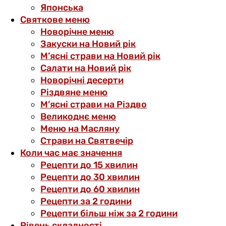
Японська
Святкове меню
Новорічне меню
Закуски на Новий рік
М’ясні страви на Новий рік
Салати на Новий рік
Новорічні десерти
Різдвяне меню
М’ясні страви на Різдво
Великоднє меню
Меню на Масляну
Страви на Святвечір
Коли час має значення
Рецепти до 15 хвилин
Рецепти до 30 хвилин
Рецепти до 60 хвилин
Рецепти за 2 години
Рецепти більш ніж за 2 години
Рівень складності