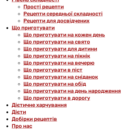
Прості рецепти
Рецепти середньої складності
Рецепти для досвідчених
Що приготувати
Що приготувати на кожен день
Що приготувати на свято
Що приготувати для дитини
Що приготувати на пікнік
Що приготувати на вечерю
Що приготувати в піст
Що приготувати на сніданок
Що приготувати на обід
Що приготувати на день народження
Що приготувати в дорогу
Дієтичне харчування
Дієти
Добірки рецептів
Про нас