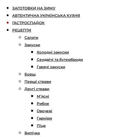
ЗАГОТОВКИ НА ЗИМУ
АВТЕНТИЧНА УКРАЇНСЬКА КУХНЯ
ГАСТРОСПАДОК
РЕЦЕПТИ
Салати
Закуски
Холодні закуски
Сендвічі та бутерброди
Гарячі закуски
Борщ
Перші страви
Другі страви
М’ясні
Рибне
Овочеві
Гарніри
Піца
Випічка