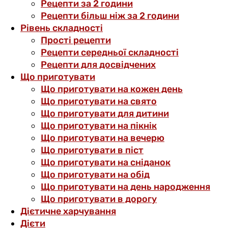
Рецепти за 2 години
Рецепти більш ніж за 2 години
Рівень складності
Прості рецепти
Рецепти середньої складності
Рецепти для досвідчених
Що приготувати
Що приготувати на кожен день
Що приготувати на свято
Що приготувати для дитини
Що приготувати на пікнік
Що приготувати на вечерю
Що приготувати в піст
Що приготувати на сніданок
Що приготувати на обід
Що приготувати на день народження
Що приготувати в дорогу
Дієтичне харчування
Дієти