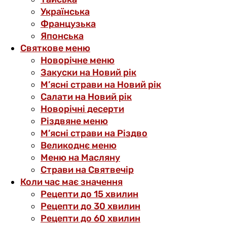
Українська
Французька
Японська
Святкове меню
Новорічне меню
Закуски на Новий рік
М’ясні страви на Новий рік
Салати на Новий рік
Новорічні десерти
Різдвяне меню
М’ясні страви на Різдво
Великоднє меню
Меню на Масляну
Страви на Святвечір
Коли час має значення
Рецепти до 15 хвилин
Рецепти до 30 хвилин
Рецепти до 60 хвилин