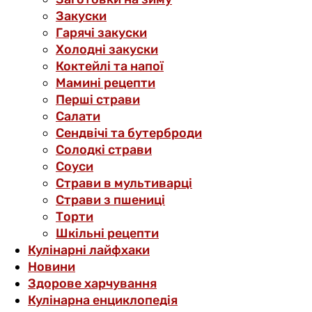
Закуски
Гарячі закуски
Холодні закуски
Коктейлі та напої
Мамині рецепти
Перші страви
Салати
Сендвічі та бутерброди
Солодкі страви
Соуси
Страви в мультиварці
Страви з пшениці
Торти
Шкільні рецепти
Кулінарні лайфхаки
Новини
Здорове харчування
Кулінарна енциклопедія