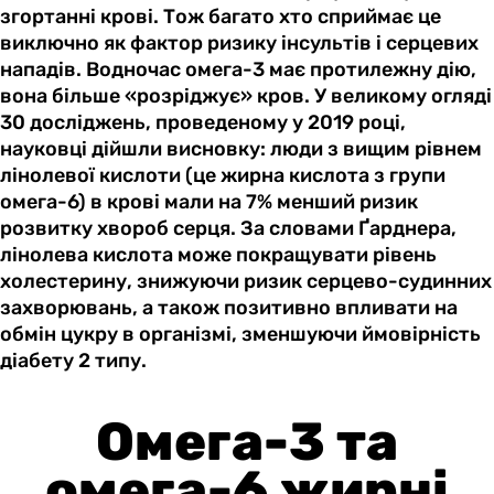
згортанні крові. Тож багато хто сприймає це
виключно як фактор ризику інсультів і серцевих
нападів. Водночас омега-3 має протилежну дію,
вона більше «розріджує» кров. У великому огляді
30 досліджень, проведеному у 2019 році,
науковці дійшли висновку: люди з вищим рівнем
лінолевої кислоти (це жирна кислота з групи
омега-6) в крові мали на 7% менший ризик
розвитку хвороб серця. За словами Ґарднера,
лінолева кислота може покращувати рівень
холестерину, знижуючи ризик серцево-судинних
захворювань, а також позитивно впливати на
обмін цукру в організмі, зменшуючи ймовірність
діабету 2 типу.
Омега-3 та
омега-6 жирні