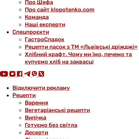
Про Шефа
Про сайт klopotenko.com
Команда
Наші експерти
Спецпроєкти
ГастроСпадок
Рецепти пасок з ТМ «Львівські дріжджі»
Хлібний крафт. Чому ми їмо, печемо та
купуємо хліб на заквасці
Відключити рекламу
Рецепти
Варення
Вегетаріанські рецепти
Випічка
Готуємо без світла
Десерти