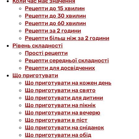
Коли час має значення
Рецепти до 15 хвилин
Рецепти до 30 хвилин
Рецепти до 60 хвилин
Рецепти за 2 години
Рецепти більш ніж за 2 години
Рівень складності
Прості рецепти
Рецепти середньої складності
Рецепти для досвідчених
Що приготувати
Що приготувати на кожен день
Що приготувати на свято
Що приготувати для дитини
Що приготувати на пікнік
Що приготувати на вечерю
Що приготувати в піст
Що приготувати на сніданок
Що приготувати на обід