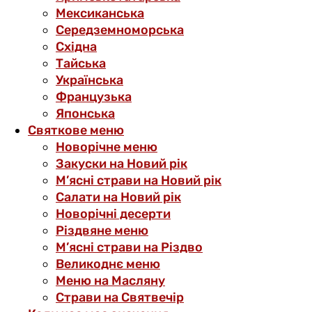
Мексиканська
Середземноморська
Східна
Тайська
Українська
Французька
Японська
Святкове меню
Новорічне меню
Закуски на Новий рік
М’ясні страви на Новий рік
Салати на Новий рік
Новорічні десерти
Різдвяне меню
М’ясні страви на Різдво
Великоднє меню
Меню на Масляну
Страви на Святвечір