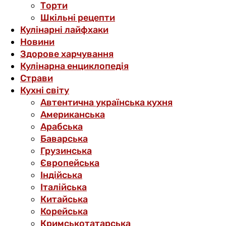
Торти
Шкільні рецепти
Кулінарні лайфхаки
Новини
Здорове харчування
Кулінарна енциклопедія
Страви
Кухні світу
Автентична українська кухня
Американська
Арабська
Баварська
Грузинська
Європейська
Індійська
Італійська
Китайська
Корейська
Кримськотатарська