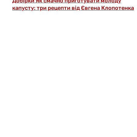
Добірки
Як смачно приготувати молоду
капусту: три рецепти від Євгена Клопотенка