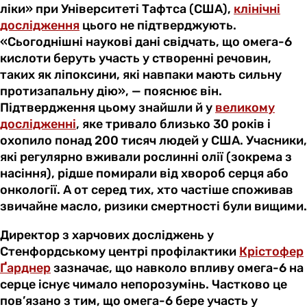
ліки» при Університеті Тафтса (США),
клінічні
дослідження
цього не підтверджують.
«Сьогоднішні наукові дані свідчать, що омега-6
кислоти беруть участь у створенні речовин,
таких як ліпоксини, які навпаки мають сильну
протизапальну дію», — пояснює він.
Підтвердження цьому знайшли й у
великому
дослідженні
, яке тривало близько 30 років і
охопило понад 200 тисяч людей у США. Учасники,
які регулярно вживали рослинні олії (зокрема з
насіння), рідше помирали від хвороб серця або
онкології. А от серед тих, хто частіше споживав
звичайне масло, ризики смертності були вищими.
Директор з харчових досліджень у
Стенфордському центрі профілактики
Крістофер
Ґарднер
зазначає, що навколо впливу омега-6 на
серце існує чимало непорозумінь. Частково це
пов’язано з тим, що омега-6 бере участь у