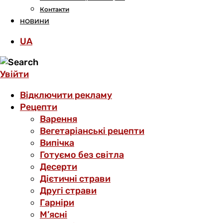
Контакти
НОВИНИ
UA
Увійти
Відключити рекламу
Рецепти
Варення
Вегетаріанські рецепти
Випічка
Готуємо без світла
Десерти
Дієтичні страви
Другі страви
Гарніри
М’ясні