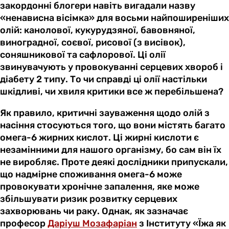
закордонні блогери навіть вигадали назву
«ненависна вісімка» для восьми найпоширеніших
олій: канолової, кукурудзяної, бавовняної,
виноградної, соєвої, рисової (з висівок),
соняшникової та сафлорової. Ці олії
звинувачують у провокуванні серцевих хвороб і
діабету 2 типу. То чи справді ці олії настільки
шкідливі, чи хвиля критики все ж перебільшена?
Як правило, критичні зауваження щодо олій з
насіння стосуються того, що вони містять багато
омега-6 жирних кислот. Ці жирні кислоти є
незамінними для нашого організму, бо сам він їх
не виробляє. Проте деякі дослідники припускали,
що надмірне споживання омега-6 може
провокувати хронічне запалення, яке може
збільшувати ризик розвитку серцевих
захворювань чи раку. Однак, як зазначає
професор
Даріуш Мозафаріан
з Інституту «Їжа як