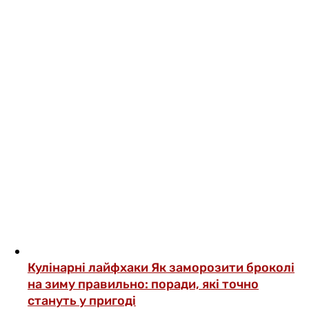
Кулінарні лайфхаки
Як заморозити броколі
на зиму правильно: поради, які точно
стануть у пригоді