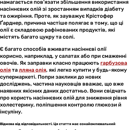
намагається пов’язати збільшення використання
насіннєвих олій зі зростанням випадків діабету
та ожиріння. Проте, як зауважує Крістофер
Ґарднер, причина частіше полягає в тому, що ці
олії є складовою рафінованих продуктів, які
містять багато цукру та солі.
Є багато способів вживати насіннєві олії
корисно, наприклад, у салатах або при смаженні
овочів. Як заправки класно працюють
гарбузова
олія
та
лляна олія
, які легко купити у будь-якому
супермаркеті. Попри заклики до нових
досліджень, частина науковців вважає, що вже
наявних якісних даних достатньо. Вони свідчать
про користь насіннєвих олій для зниження рівня
холестерину, поліпшення контролю глюкози й
інсуліну.
Відмова від відповідальності. Ця стаття має ознайомлювальний