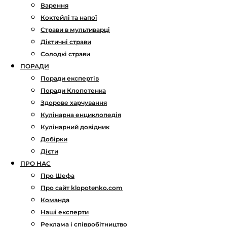
Варення
Коктейлі та напої
Страви в мультиварці
Дієтичні страви
Солодкі страви
ПОРАДИ
Поради експертів
Поради Клопотенка
Здорове харчування
Кулінарна енциклопедія
Кулінарний довідник
Добірки
Дієти
ПРО НАС
Про Шефа
Про сайт klopotenko.com
Команда
Наші експерти
Реклама і співробітництво