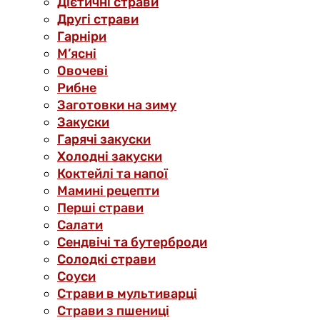
Дієтичні страви
Другі страви
Гарніри
М’ясні
Овочеві
Рибне
Заготовки на зиму
Закуски
Гарячі закуски
Холодні закуски
Коктейлі та напої
Мамині рецепти
Перші страви
Салати
Сендвічі та бутерброди
Солодкі страви
Соуси
Страви в мультиварці
Страви з пшениці