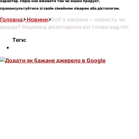
характер. Перш ніж вживати той чи інший продукт,
проконсультуйтеся зі своїм сімейним лікарем або дієтологом.
Головна
>
Новини
>
Олії з насіння — користь чи
шкода? Науковці розставили всі точки над «і»
Теги: