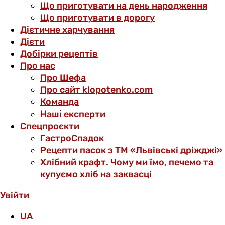
Що приготувати на день народження
Що приготувати в дорогу
Дієтичне харчування
Дієти
Добірки рецептів
Про нас
Про Шефа
Про сайт klopotenko.com
Команда
Наші експерти
Спецпроєкти
ГастроСпадок
Рецепти пасок з ТМ «Львівські дріжджі»
Хлібний крафт. Чому ми їмо, печемо та
купуємо хліб на заквасці
Увійти
UA