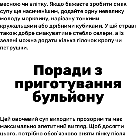
весною чи влітку. Якщо бажаєте зробити смак
супу ще насиченішим, додайте одну невелику
молоду морквину, нарізану тонкими
кружальцями або дрібними кубиками. У цій страві
також добре смакуватиме стебло селери, а із
зелені можна додати кілька гілочок кропу чи
петрушки.
Поради з
приготування
бульйону
Цей овочевий суп виходить прозорим та має
максимально апетитний вигляд. Щоб досягти
цього, потрібно обовʼязково зняти пінку після