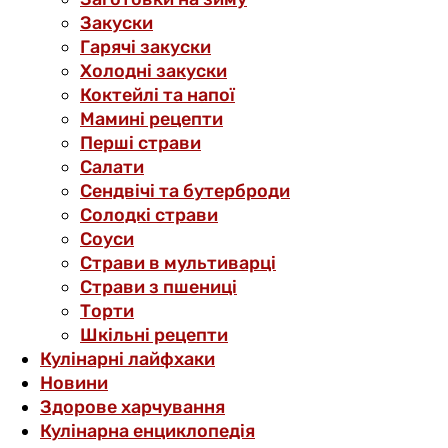
Закуски
Гарячі закуски
Холодні закуски
Коктейлі та напої
Мамині рецепти
Перші страви
Салати
Сендвічі та бутерброди
Солодкі страви
Соуси
Страви в мультиварці
Страви з пшениці
Торти
Шкільні рецепти
Кулінарні лайфхаки
Новини
Здорове харчування
Кулінарна енциклопедія