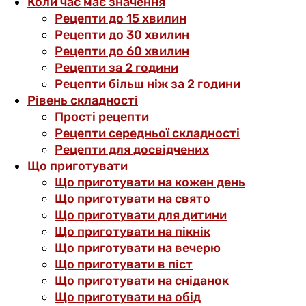
Коли час має значення
Рецепти до 15 хвилин
Рецепти до 30 хвилин
Рецепти до 60 хвилин
Рецепти за 2 години
Рецепти більш ніж за 2 години
Рівень складності
Прості рецепти
Рецепти середньої складності
Рецепти для досвідчених
Що приготувати
Що приготувати на кожен день
Що приготувати на свято
Що приготувати для дитини
Що приготувати на пікнік
Що приготувати на вечерю
Що приготувати в піст
Що приготувати на сніданок
Що приготувати на обід