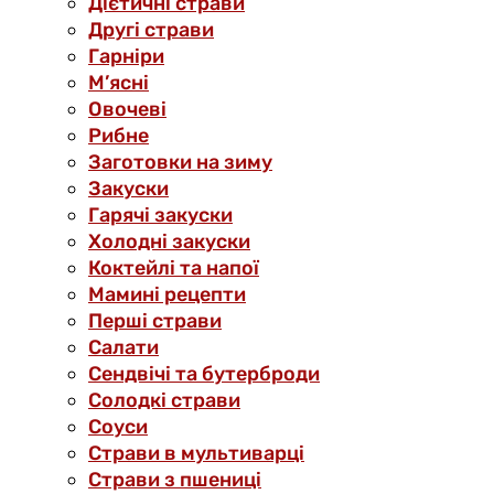
Дієтичні страви
Другі страви
Гарніри
М’ясні
Овочеві
Рибне
Заготовки на зиму
Закуски
Гарячі закуски
Холодні закуски
Коктейлі та напої
Мамині рецепти
Перші страви
Салати
Сендвічі та бутерброди
Солодкі страви
Соуси
Страви в мультиварці
Страви з пшениці