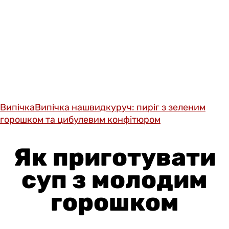
Випічка
Випічка нашвидкуруч: пиріг з зеленим
горошком та цибулевим конфітюром
Як приготувати
суп з молодим
горошком