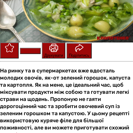
Зберегти
Оцінити
Друкувати
Поділитись
На ринку та в супермаркетах вже вдосталь
молодих овочів, як-от зелений горошок, капуста
та картопля. Як на мене, це ідеальний час, щоб
міксувати продукти між собою та готувати легкі
страви на щодень. Пропоную не гаяти
дорогоцінний час та зробити овочевий суп із
зеленим горошком та капустою. У цьому рецепті
використовую куряче філе для більшої
поживності, але ви можете приготувати схожий