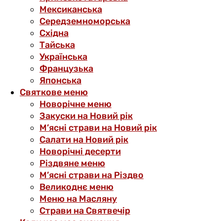
Мексиканська
Середземноморська
Східна
Тайська
Українська
Французька
Японська
Святкове меню
Новорічне меню
Закуски на Новий рік
М’ясні страви на Новий рік
Салати на Новий рік
Новорічні десерти
Різдвяне меню
М’ясні страви на Різдво
Великоднє меню
Меню на Масляну
Страви на Святвечір