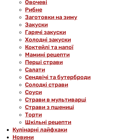
Овочеві
Рибне
Заготовки на зиму
Закуски
Гарячі закуски
Холодні закуски
Коктейлі та напої
Мамині рецепти
Перші страви
Салати
Сендвічі та бутерброди
Солодкі страви
Соуси
Страви в мультиварці
Страви з пшениці
Торти
Шкільні рецепти
Кулінарні лайфхаки
Новини