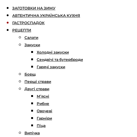
ЗАГОТОВКИ НА ЗИМУ
АВТЕНТИЧНА УКРАЇНСЬКА КУХНЯ
ГАСТРОСПАДОК
РЕЦЕПТИ
Салати
Закуски
Холодні закуски
Сендвічі та бутерброди
Гарячі закуски
Борщ
Перші страви
Другі страви
М’ясні
Рибне
Овочеві
Гарніри
Піца
Випічка