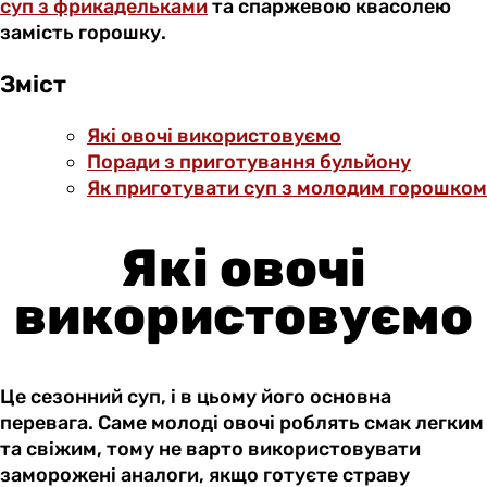
суп з фрикадельками
та спаржевою квасолею
замість горошку.
Зміст
Які овочі використовуємо
Поради з приготування бульйону
Як приготувати суп з молодим горошком
Які овочі
використовуємо
Це сезонний суп, і в цьому його основна
перевага. Саме молоді овочі роблять смак легким
та свіжим, тому не варто використовувати
заморожені аналоги, якщо готуєте страву