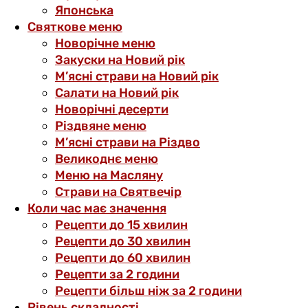
Японська
Святкове меню
Новорічне меню
Закуски на Новий рік
М’ясні страви на Новий рік
Салати на Новий рік
Новорічні десерти
Різдвяне меню
М’ясні страви на Різдво
Великоднє меню
Меню на Масляну
Страви на Святвечір
Коли час має значення
Рецепти до 15 хвилин
Рецепти до 30 хвилин
Рецепти до 60 хвилин
Рецепти за 2 години
Рецепти більш ніж за 2 години
Рівень складності