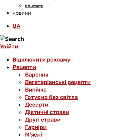
Контакти
НОВИНИ
UA
Увійти
Відключити рекламу
Рецепти
Варення
Вегетаріанські рецепти
Випічка
Готуємо без світла
Десерти
Дієтичні страви
Другі страви
Гарніри
М’ясні