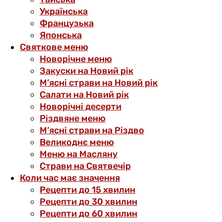
Українська
Французька
Японська
Святкове меню
Новорічне меню
Закуски на Новий рік
М’ясні страви на Новий рік
Салати на Новий рік
Новорічні десерти
Різдвяне меню
М’ясні страви на Різдво
Великоднє меню
Меню на Масляну
Страви на Святвечір
Коли час має значення
Рецепти до 15 хвилин
Рецепти до 30 хвилин
Рецепти до 60 хвилин