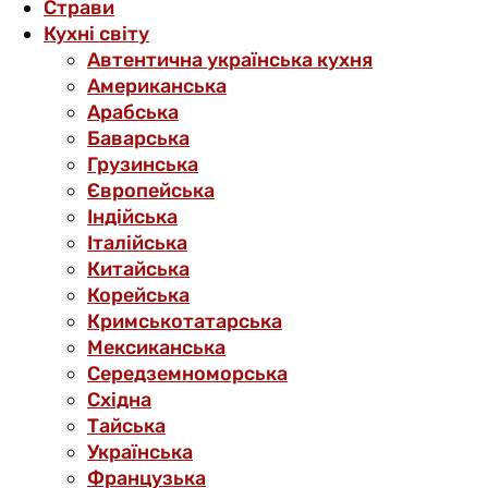
Страви
Кухні світу
Автентична українська кухня
Американська
Арабська
Баварська
Грузинська
Європейська
Індійська
Італійська
Китайська
Корейська
Кримськотатарська
Мексиканська
Середземноморська
Східна
Тайська
Українська
Французька