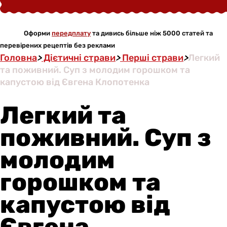
Оформи
передплату
та дивись більше ніж 5000 статей та
перевірених рецептів без реклами
Головна
>
Дієтичні страви
>
Перші страви
>
Легкий
та поживний. Суп з молодим горошком та
капустою від Євгена Клопотенка
Легкий та
поживний. Суп з
молодим
горошком та
капустою від
Євгена