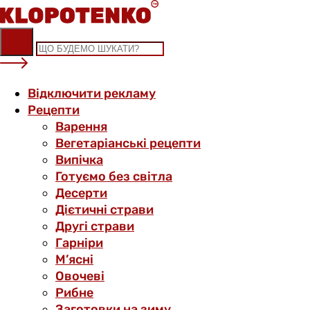
Skip
to
content
Відключити рекламу
Рецепти
Варення
Вегетаріанські рецепти
Випічка
Готуємо без світла
Десерти
Дієтичні страви
Другі страви
Гарніри
М’ясні
Овочеві
Рибне
Заготовки на зиму