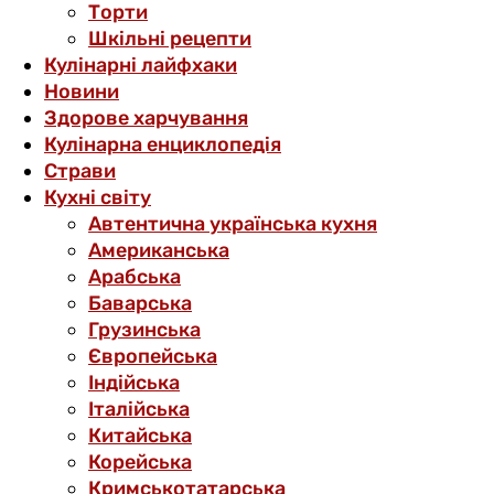
Торти
Шкільні рецепти
Кулінарні лайфхаки
Новини
Здорове харчування
Кулінарна енциклопедія
Страви
Кухні світу
Автентична українська кухня
Американська
Арабська
Баварська
Грузинська
Європейська
Індійська
Італійська
Китайська
Корейська
Кримськотатарська