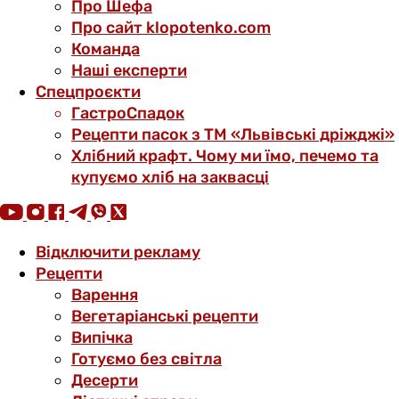
Про Шефа
Про сайт klopotenko.com
Команда
Наші експерти
Спецпроєкти
ГастроСпадок
Рецепти пасок з ТМ «Львівські дріжджі»
Хлібний крафт. Чому ми їмо, печемо та
купуємо хліб на заквасці
Відключити рекламу
Рецепти
Варення
Вегетаріанські рецепти
Випічка
Готуємо без світла
Десерти