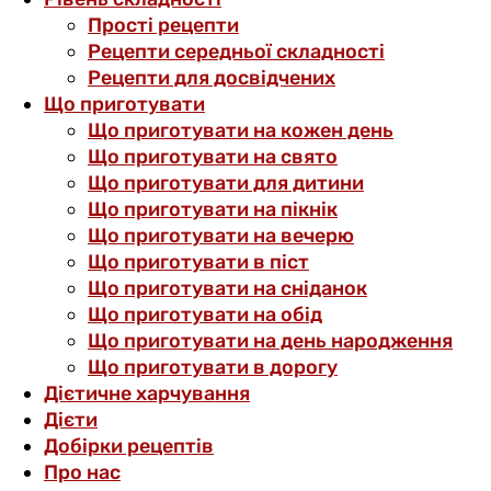
Прості рецепти
Рецепти середньої складності
Рецепти для досвідчених
Що приготувати
Що приготувати на кожен день
Що приготувати на свято
Що приготувати для дитини
Що приготувати на пікнік
Що приготувати на вечерю
Що приготувати в піст
Що приготувати на сніданок
Що приготувати на обід
Що приготувати на день народження
Що приготувати в дорогу
Дієтичне харчування
Дієти
Добірки рецептів
Про нас