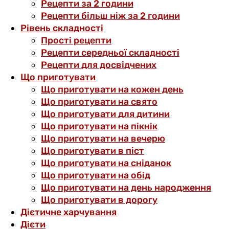
Рецепти за 2 години
Рецепти більш ніж за 2 години
Рівень складності
Прості рецепти
Рецепти середньої складності
Рецепти для досвідчених
Що приготувати
Що приготувати на кожен день
Що приготувати на свято
Що приготувати для дитини
Що приготувати на пікнік
Що приготувати на вечерю
Що приготувати в піст
Що приготувати на сніданок
Що приготувати на обід
Що приготувати на день народження
Що приготувати в дорогу
Дієтичне харчування
Дієти