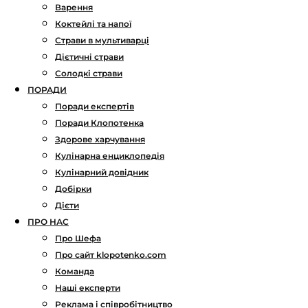
Варення
Коктейлі та напої
Страви в мультиварці
Дієтичні страви
Солодкі страви
ПОРАДИ
Поради експертів
Поради Клопотенка
Здорове харчування
Кулінарна енциклопедія
Кулінарний довідник
Добірки
Дієти
ПРО НАС
Про Шефа
Про сайт klopotenko.com
Команда
Наші експерти
Реклама і співробітництво