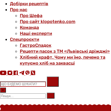
Добірки рецептів
Про нас
Про Шефа
Про сайт klopotenko.com
Команда
Наші експерти
Спецпроєкти
ГастроСпадок
Рецепти пасок з ТМ «Львівські дріжджі»
Хлібний крафт. Чому ми їмо, печемо та
купуємо хліб на заквасці
×