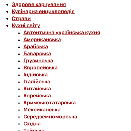
Здорове харчування
Кулінарна енциклопедія
Страви
Кухні світу
Автентична українська кухня
Американська
Арабська
Баварська
Грузинська
Європейська
Індійська
Італійська
Китайська
Корейська
Кримськотатарська
Мексиканська
Середземноморська
Східна
Тайська