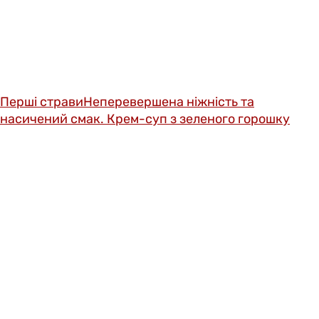
Перші страви
Неперевершена ніжність та
насичений смак. Крем-суп з зеленого горошку