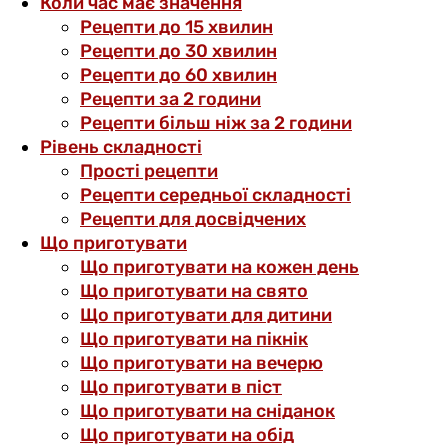
Коли час має значення
Рецепти до 15 хвилин
Рецепти до 30 хвилин
Рецепти до 60 хвилин
Рецепти за 2 години
Рецепти більш ніж за 2 години
Рівень складності
Прості рецепти
Рецепти середньої складності
Рецепти для досвідчених
Що приготувати
Що приготувати на кожен день
Що приготувати на свято
Що приготувати для дитини
Що приготувати на пікнік
Що приготувати на вечерю
Що приготувати в піст
Що приготувати на сніданок
Що приготувати на обід