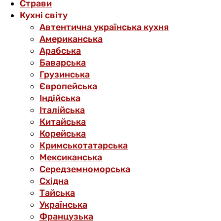
Страви
Кухні світу
Автентична українська кухня
Американська
Арабська
Баварська
Грузинська
Європейська
Індійська
Італійська
Китайська
Корейська
Кримськотатарська
Мексиканська
Середземноморська
Східна
Тайська
Українська
Французька