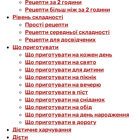
Рецепти за 2 години
Рецепти більш ніж за 2 години
Рівень складності
Прості рецепти
Рецепти середньої складності
Рецепти для досвідчених
Що приготувати
Що приготувати на кожен день
Що приготувати на свято
Що приготувати для дитини
Що приготувати на пікнік
Що приготувати на вечерю
Що приготувати в піст
Що приготувати на сніданок
Що приготувати на обід
Що приготувати на день народження
Що приготувати в дорогу
Дієтичне харчування
Дієти