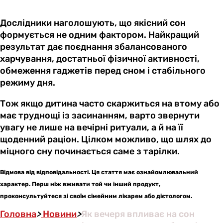
Дослідники наголошують, що якісний сон
формується не одним фактором. Найкращий
результат дає поєднання збалансованого
харчування, достатньої фізичної активності,
обмеження гаджетів перед сном і стабільного
режиму дня.
Тож якщо дитина часто скаржиться на втому або
має труднощі із засинанням, варто звернути
увагу не лише на вечірні ритуали, а й на її
щоденний раціон. Цілком можливо, що шлях до
міцного сну починається саме з тарілки.
Відмова від відповідальності. Ця стаття має ознайомлювальний
характер. Перш ніж вживати той чи інший продукт,
проконсультуйтеся зі своїм сімейним лікарем або дієтологом.
Головна
>
Новини
>
Як вечеря впливає на сон