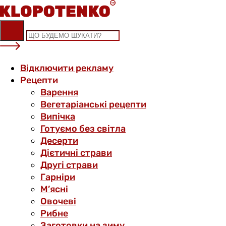
Skip
to
content
Відключити рекламу
Рецепти
Варення
Вегетаріанські рецепти
Випічка
Готуємо без світла
Десерти
Дієтичні страви
Другі страви
Гарніри
М’ясні
Овочеві
Рибне
Заготовки на зиму