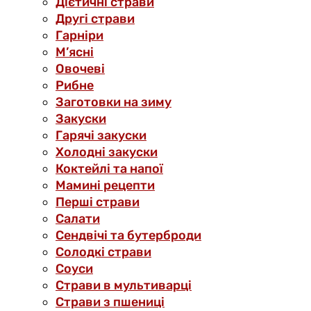
Дієтичні страви
Другі страви
Гарніри
М’ясні
Овочеві
Рибне
Заготовки на зиму
Закуски
Гарячі закуски
Холодні закуски
Коктейлі та напої
Мамині рецепти
Перші страви
Салати
Сендвічі та бутерброди
Солодкі страви
Соуси
Страви в мультиварці
Страви з пшениці