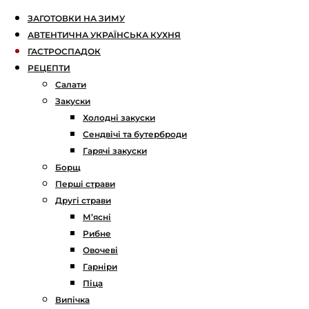
ЗАГОТОВКИ НА ЗИМУ
АВТЕНТИЧНА УКРАЇНСЬКА КУХНЯ
ГАСТРОСПАДОК
РЕЦЕПТИ
Салати
Закуски
Холодні закуски
Сендвічі та бутерброди
Гарячі закуски
Борщ
Перші страви
Другі страви
М’ясні
Рибне
Овочеві
Гарніри
Піца
Випічка