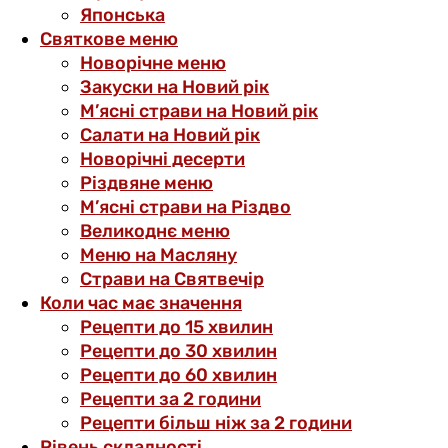
Японська
Святкове меню
Новорічне меню
Закуски на Новий рік
М’ясні страви на Новий рік
Салати на Новий рік
Новорічні десерти
Різдвяне меню
М’ясні страви на Різдво
Великоднє меню
Меню на Масляну
Страви на Святвечір
Коли час має значення
Рецепти до 15 хвилин
Рецепти до 30 хвилин
Рецепти до 60 хвилин
Рецепти за 2 години
Рецепти більш ніж за 2 години
Рівень складності