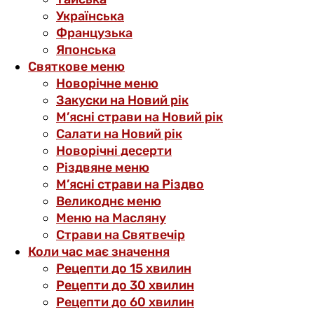
Українська
Французька
Японська
Святкове меню
Новорічне меню
Закуски на Новий рік
М’ясні страви на Новий рік
Салати на Новий рік
Новорічні десерти
Різдвяне меню
М’ясні страви на Різдво
Великоднє меню
Меню на Масляну
Страви на Святвечір
Коли час має значення
Рецепти до 15 хвилин
Рецепти до 30 хвилин
Рецепти до 60 хвилин