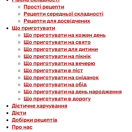
Прості рецепти
Рецепти середньої складності
Рецепти для досвідчених
Що приготувати
Що приготувати на кожен день
Що приготувати на свято
Що приготувати для дитини
Що приготувати на пікнік
Що приготувати на вечерю
Що приготувати в піст
Що приготувати на сніданок
Що приготувати на обід
Що приготувати на день народження
Що приготувати в дорогу
Дієтичне харчування
Дієти
Добірки рецептів
Про нас