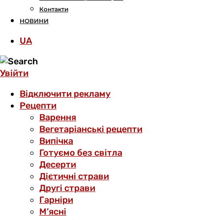
Контакти
НОВИНИ
UA
Увійти
Відключити рекламу
Рецепти
Варення
Вегетаріанські рецепти
Випічка
Готуємо без світла
Десерти
Дієтичні страви
Другі страви
Гарніри
М’ясні