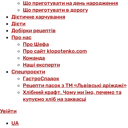
Що приготувати на день народження
Що приготувати в дорогу
Дієтичне харчування
Дієти
Добірки рецептів
Про нас
Про Шефа
Про сайт klopotenko.com
Команда
Наші експерти
Спецпроєкти
ГастроСпадок
Рецепти пасок з ТМ «Львівські дріжджі»
Хлібний крафт. Чому ми їмо, печемо та
купуємо хліб на заквасці
Увійти
UA