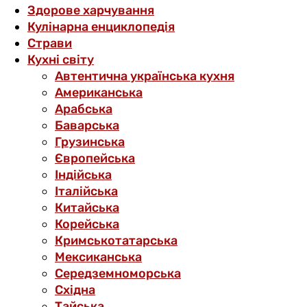
Здорове харчування
Кулінарна енциклопедія
Страви
Кухні світу
Автентична українська кухня
Американська
Арабська
Баварська
Грузинська
Європейська
Індійська
Італійська
Китайська
Корейська
Кримськотатарська
Мексиканська
Середземноморська
Східна
Тайська