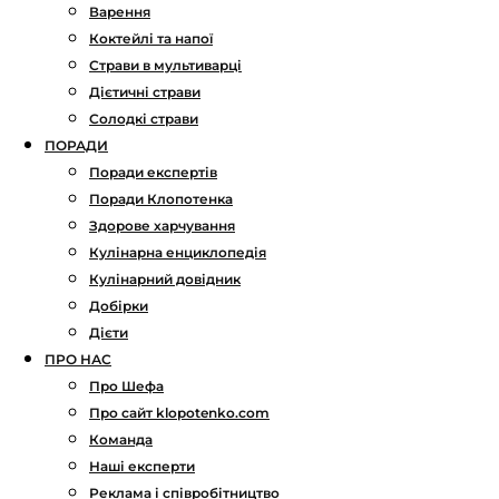
Варення
Коктейлі та напої
Страви в мультиварці
Дієтичні страви
Солодкі страви
ПОРАДИ
Поради експертів
Поради Клопотенка
Здорове харчування
Кулінарна енциклопедія
Кулінарний довідник
Добірки
Дієти
ПРО НАС
Про Шефа
Про сайт klopotenko.com
Команда
Наші експерти
Реклама і співробітництво