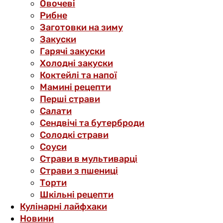
Овочеві
Рибне
Заготовки на зиму
Закуски
Гарячі закуски
Холодні закуски
Коктейлі та напої
Мамині рецепти
Перші страви
Салати
Сендвічі та бутерброди
Солодкі страви
Соуси
Страви в мультиварці
Страви з пшениці
Торти
Шкільні рецепти
Кулінарні лайфхаки
Новини