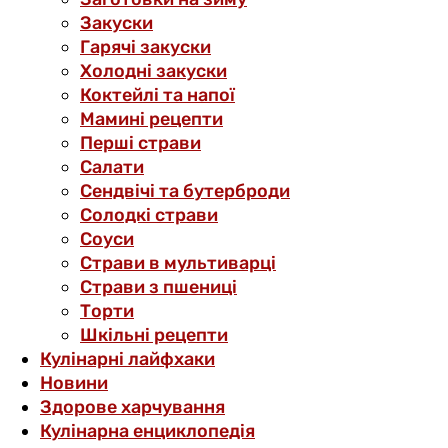
Закуски
Гарячі закуски
Холодні закуски
Коктейлі та напої
Мамині рецепти
Перші страви
Салати
Сендвічі та бутерброди
Солодкі страви
Соуси
Страви в мультиварці
Страви з пшениці
Торти
Шкільні рецепти
Кулінарні лайфхаки
Новини
Здорове харчування
Кулінарна енциклопедія