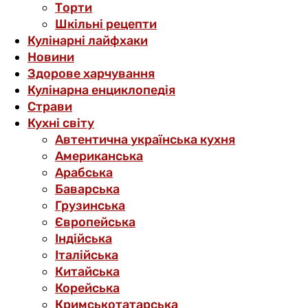
Торти
Шкільні рецепти
Кулінарні лайфхаки
Новини
Здорове харчування
Кулінарна енциклопедія
Страви
Кухні світу
Автентична українська кухня
Американська
Арабська
Баварська
Грузинська
Європейська
Індійська
Італійська
Китайська
Корейська
Кримськотатарська