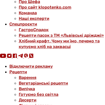
Про Шефа
Про сайт klopotenko.com
Команда
Наші експерти
Спецпроєкти
ГастроСпадок
Рецепти пасок з ТМ «Львівські дріжджі»
Хлібний крафт. Чому ми їмо, печемо та
купуємо хліб на заквасці
Відключити рекламу
Рецепти
Варення
Вегетаріанські рецепти
Випічка
Готуємо без світла
Десерти