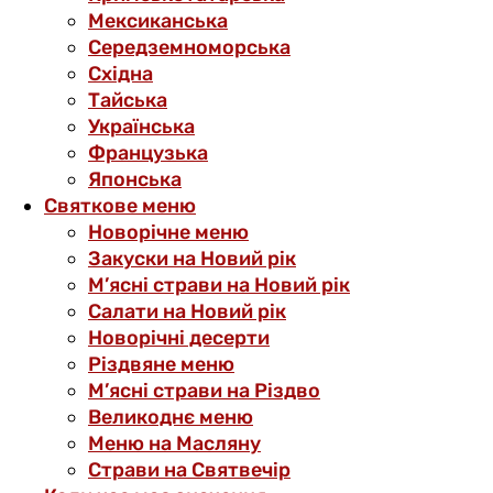
Мексиканська
Середземноморська
Східна
Тайська
Українська
Французька
Японська
Святкове меню
Новорічне меню
Закуски на Новий рік
М’ясні страви на Новий рік
Салати на Новий рік
Новорічні десерти
Різдвяне меню
М’ясні страви на Різдво
Великоднє меню
Меню на Масляну
Страви на Святвечір