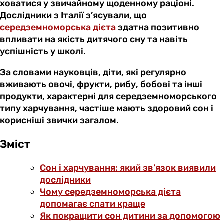
ховатися у звичайному щоденному раціоні.
Дослідники з Італії з’ясували, що
середземноморська дієта
здатна позитивно
впливати на якість дитячого сну та навіть
успішність у школі.
За словами науковців, діти, які регулярно
вживають овочі, фрукти, рибу, бобові та інші
продукти, характерні для середземноморського
типу харчування, частіше мають здоровий сон і
корисніші звички загалом.
Зміст
Сон і харчування: який зв’язок виявили
дослідники
Чому середземноморська дієта
допомагає спати краще
Як покращити сон дитини за допомогою