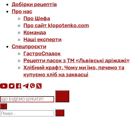
Добірки рецептів
Про нас
Про Шефа
Про сайт klopotenko.com
Команда
Наші експерти
Спецпроєкти
ГастроСпадок
Рецепти пасок з ТМ «Львівські дріжджі»
Хлібний крафт. Чому ми їмо, печемо та
купуємо хліб на заквасці
×