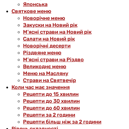
Японська
Святкове меню
Новорічне меню
Закуски на Новий рік
М’ясні страви на Новий рік
Салати на Новий рік
Новорічні десерти
Різдвяне меню
М’ясні страви на Різдво
Великоднє меню
Меню на Масляну
Страви на Святвечір
Коли час має значення
Рецепти до 15 хвилин
Рецепти до 30 хвилин
Рецепти до 60 хвилин
Рецепти за 2 години
Рецепти більш ніж за 2 години
Рівень складності