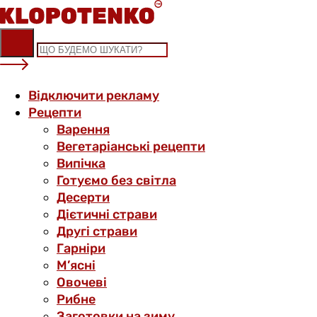
Skip
to
content
Відключити рекламу
Рецепти
Варення
Вегетаріанські рецепти
Випічка
Готуємо без світла
Десерти
Дієтичні страви
Другі страви
Гарніри
М’ясні
Овочеві
Рибне
Заготовки на зиму