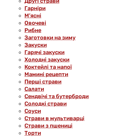
Другі страви
Гарніри
М’ясні
Овочеві
Рибне
Заготовки на зиму
Закуски
Гарячі закуски
Холодні закуски
Коктейлі та напої
Мамині рецепти
Перші страви
Салати
Сендвічі та бутерброди
Солодкі страви
Соуси
Страви в мультиварці
Страви з пшениці
Торти