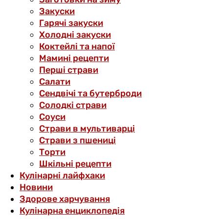
Закуски
Гарячі закуски
Холодні закуски
Коктейлі та напої
Мамині рецепти
Перші страви
Салати
Сендвічі та бутерброди
Солодкі страви
Соуси
Страви в мультиварці
Страви з пшениці
Торти
Шкільні рецепти
Кулінарні лайфхаки
Новини
Здорове харчування
Кулінарна енциклопедія