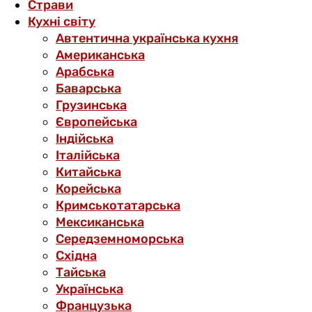
Страви
Кухні світу
Автентична українська кухня
Американська
Арабська
Баварська
Грузинська
Європейська
Індійська
Італійська
Китайська
Корейська
Кримськотатарська
Мексиканська
Середземноморська
Східна
Тайська
Українська
Французька