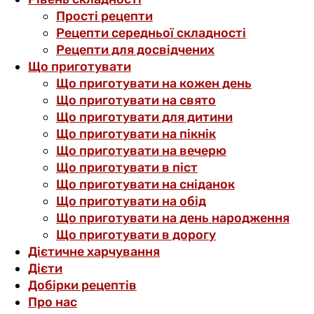
Прості рецепти
Рецепти середньої складності
Рецепти для досвідчених
Що приготувати
Що приготувати на кожен день
Що приготувати на свято
Що приготувати для дитини
Що приготувати на пікнік
Що приготувати на вечерю
Що приготувати в піст
Що приготувати на сніданок
Що приготувати на обід
Що приготувати на день народження
Що приготувати в дорогу
Дієтичне харчування
Дієти
Добірки рецептів
Про нас