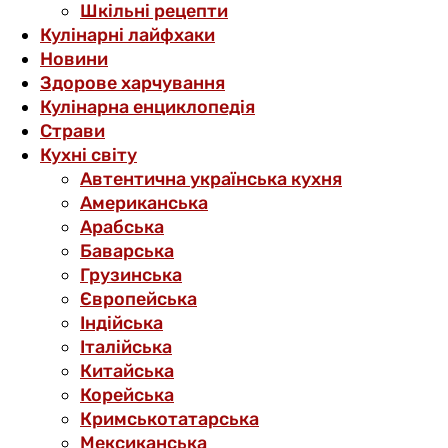
Шкільні рецепти
Кулінарні лайфхаки
Новини
Здорове харчування
Кулінарна енциклопедія
Страви
Кухні світу
Автентична українська кухня
Американська
Арабська
Баварська
Грузинська
Європейська
Індійська
Італійська
Китайська
Корейська
Кримськотатарська
Мексиканська