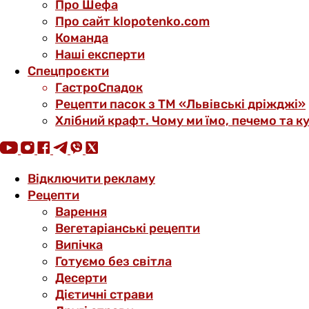
Про Шефа
Про сайт klopotenko.com
Команда
Наші експерти
Спецпроєкти
ГастроСпадок
Рецепти пасок з ТМ «Львівські дріжджі»
Хлібний крафт. Чому ми їмо, печемо та к
Відключити рекламу
Рецепти
Варення
Вегетаріанські рецепти
Випічка
Готуємо без світла
Десерти
Дієтичні страви