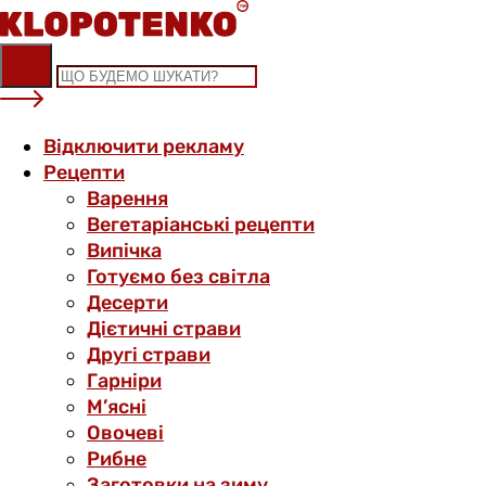
Skip
to
content
Відключити рекламу
Рецепти
Варення
Вегетаріанські рецепти
Випічка
Готуємо без світла
Десерти
Дієтичні страви
Другі страви
Гарніри
М’ясні
Овочеві
Рибне
Заготовки на зиму