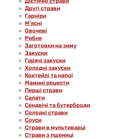
Дієтичні страви
Другі страви
Гарніри
М’ясні
Овочеві
Рибне
Заготовки на зиму
Закуски
Гарячі закуски
Холодні закуски
Коктейлі та напої
Мамині рецепти
Перші страви
Салати
Сендвічі та бутерброди
Солодкі страви
Соуси
Страви в мультиварці
Страви з пшениці