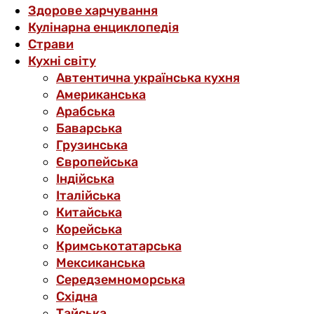
Здорове харчування
Кулінарна енциклопедія
Страви
Кухні світу
Автентична українська кухня
Американська
Арабська
Баварська
Грузинська
Європейська
Індійська
Італійська
Китайська
Корейська
Кримськотатарська
Мексиканська
Середземноморська
Східна
Тайська