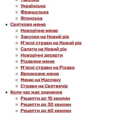
Українська
Французька
Японська
Святкове меню
Новорічне меню
Закуски на Новий рік
М’ясні страви на Новий рік
Салати на Новий рік
Новорічні десерти
Різдвяне меню
М’ясні страви на Різдво
Великоднє меню
Меню на Масляну
Страви на Святвечір
Коли час має значення
Рецепти до 15 хвилин
Рецепти до 30 хвилин
Рецепти до 60 хвилин