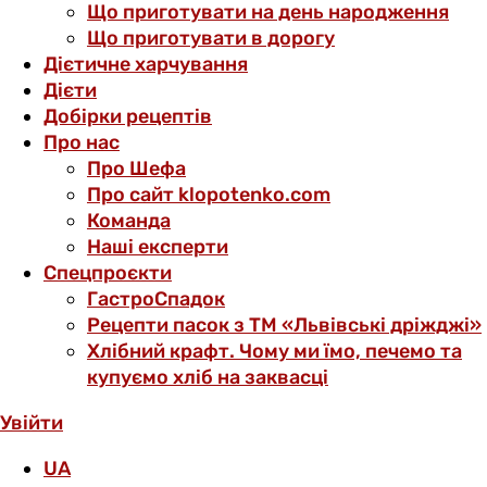
Що приготувати на день народження
Що приготувати в дорогу
Дієтичне харчування
Дієти
Добірки рецептів
Про нас
Про Шефа
Про сайт klopotenko.com
Команда
Наші експерти
Спецпроєкти
ГастроСпадок
Рецепти пасок з ТМ «Львівські дріжджі»
Хлібний крафт. Чому ми їмо, печемо та
купуємо хліб на заквасці
Увійти
UA