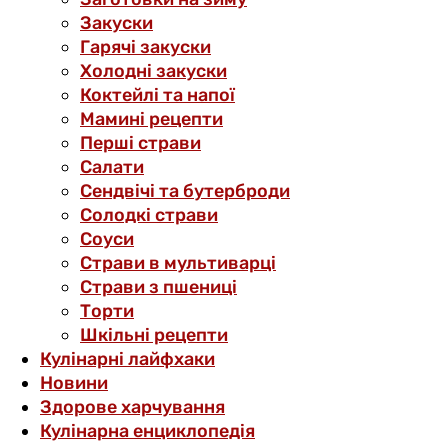
Закуски
Гарячі закуски
Холодні закуски
Коктейлі та напої
Мамині рецепти
Перші страви
Салати
Сендвічі та бутерброди
Солодкі страви
Соуси
Страви в мультиварці
Страви з пшениці
Торти
Шкільні рецепти
Кулінарні лайфхаки
Новини
Здорове харчування
Кулінарна енциклопедія