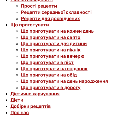
Прості рецепти
Рецепти середньої складності
Рецепти для досвідчених
Що приготувати
Що приготувати на кожен день
Що приготувати на свято
Що приготувати для дитини
Що приготувати на пікнік
Що приготувати на вечерю
Що приготувати в піст
Що приготувати на сніданок
Що приготувати на обід
Що приготувати на день народження
Що приготувати в дорогу
Дієтичне харчування
Дієти
Добірки рецептів
Про нас