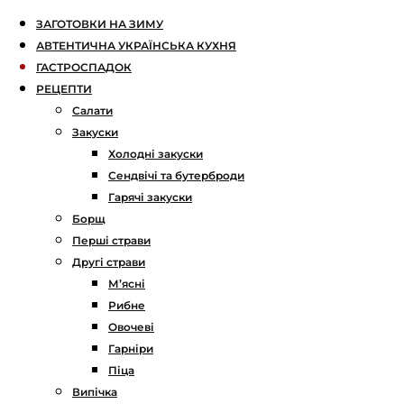
ЗАГОТОВКИ НА ЗИМУ
АВТЕНТИЧНА УКРАЇНСЬКА КУХНЯ
ГАСТРОСПАДОК
РЕЦЕПТИ
Салати
Закуски
Холодні закуски
Сендвічі та бутерброди
Гарячі закуски
Борщ
Перші страви
Другі страви
М’ясні
Рибне
Овочеві
Гарніри
Піца
Випічка