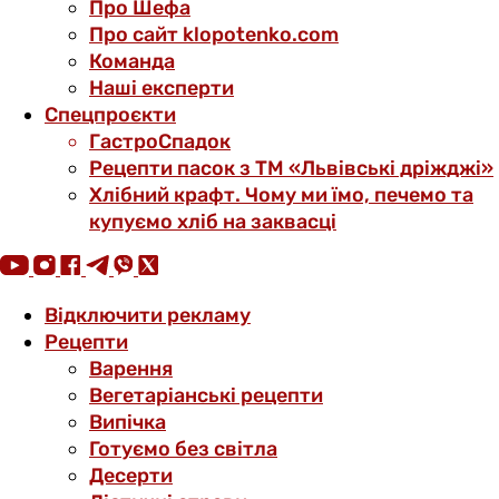
Про Шефа
Про сайт klopotenko.com
Команда
Наші експерти
Спецпроєкти
ГастроСпадок
Рецепти пасок з ТМ «Львівські дріжджі»
Хлібний крафт. Чому ми їмо, печемо та
купуємо хліб на заквасці
Відключити рекламу
Рецепти
Варення
Вегетаріанські рецепти
Випічка
Готуємо без світла
Десерти