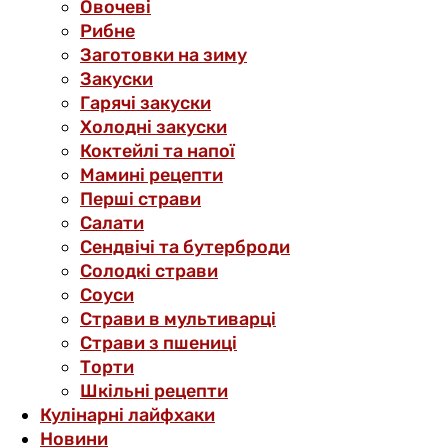
Овочеві
Рибне
Заготовки на зиму
Закуски
Гарячі закуски
Холодні закуски
Коктейлі та напої
Мамині рецепти
Перші страви
Салати
Сендвічі та бутерброди
Солодкі страви
Соуси
Страви в мультиварці
Страви з пшениці
Торти
Шкільні рецепти
Кулінарні лайфхаки
Новини