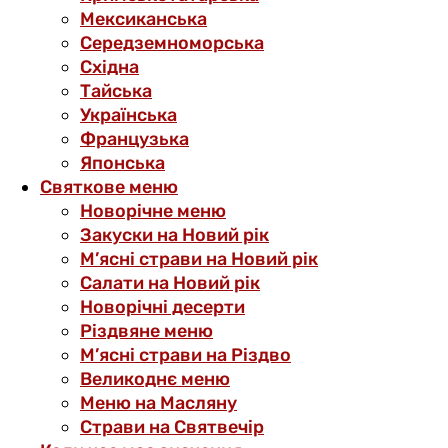
Мексиканська
Середземноморська
Східна
Тайська
Українська
Французька
Японська
Святкове меню
Новорічне меню
Закуски на Новий рік
М’ясні страви на Новий рік
Салати на Новий рік
Новорічні десерти
Різдвяне меню
М’ясні страви на Різдво
Великоднє меню
Меню на Масляну
Страви на Святвечір