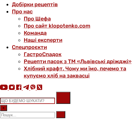
Добірки рецептів
Про нас
Про Шефа
Про сайт klopotenko.com
Команда
Наші експерти
Спецпроєкти
ГастроСпадок
Рецепти пасок з ТМ «Львівські дріжджі»
Хлібний крафт. Чому ми їмо, печемо та
купуємо хліб на заквасці
×