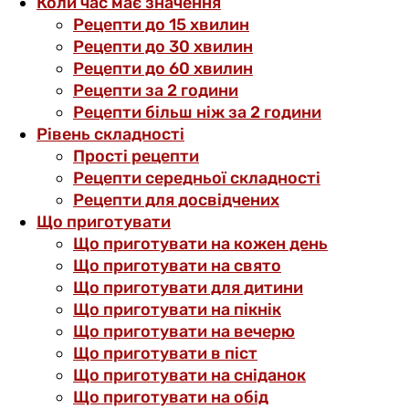
Коли час має значення
Рецепти до 15 хвилин
Рецепти до 30 хвилин
Рецепти до 60 хвилин
Рецепти за 2 години
Рецепти більш ніж за 2 години
Рівень складності
Прості рецепти
Рецепти середньої складності
Рецепти для досвідчених
Що приготувати
Що приготувати на кожен день
Що приготувати на свято
Що приготувати для дитини
Що приготувати на пікнік
Що приготувати на вечерю
Що приготувати в піст
Що приготувати на сніданок
Що приготувати на обід