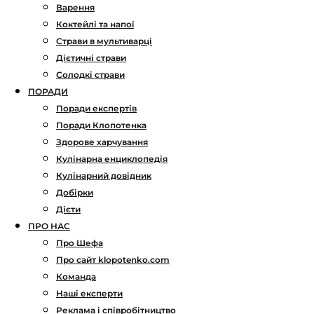
Варення
Коктейлі та напої
Страви в мультиварці
Дієтичні страви
Солодкі страви
ПОРАДИ
Поради експертів
Поради Клопотенка
Здорове харчування
Кулінарна енциклопедія
Кулінарний довідник
Добірки
Дієти
ПРО НАС
Про Шефа
Про сайт klopotenko.com
Команда
Наші експерти
Реклама і співробітництво