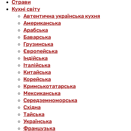
Страви
Кухні світу
Автентична українська кухня
Американська
Арабська
Баварська
Грузинська
Європейська
Індійська
Італійська
Китайська
Корейська
Кримськотатарська
Мексиканська
Середземноморська
Східна
Тайська
Українська
Французька