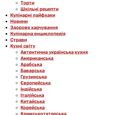
Торти
Шкільні рецепти
Кулінарні лайфхаки
Новини
Здорове харчування
Кулінарна енциклопедія
Страви
Кухні світу
Автентична українська кухня
Американська
Арабська
Баварська
Грузинська
Європейська
Індійська
Італійська
Китайська
Корейська
Кримськотатарська