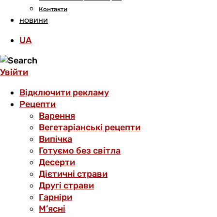
Контакти
НОВИНИ
UA
Увійти
Відключити рекламу
Рецепти
Варення
Вегетаріанські рецепти
Випічка
Готуємо без світла
Десерти
Дієтичні страви
Другі страви
Гарніри
М’ясні