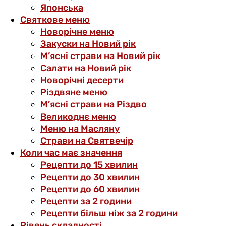
Японська
Святкове меню
Новорічне меню
Закуски на Новий рік
М’ясні страви на Новий рік
Салати на Новий рік
Новорічні десерти
Різдвяне меню
М’ясні страви на Різдво
Великоднє меню
Меню на Масляну
Страви на Святвечір
Коли час має значення
Рецепти до 15 хвилин
Рецепти до 30 хвилин
Рецепти до 60 хвилин
Рецепти за 2 години
Рецепти більш ніж за 2 години
Рівень складності