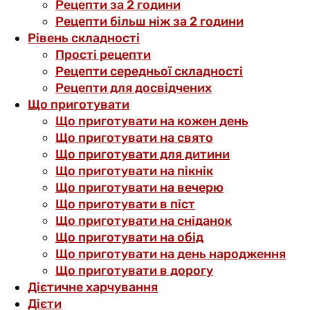
Рецепти за 2 години
Рецепти більш ніж за 2 години
Рівень складності
Прості рецепти
Рецепти середньої складності
Рецепти для досвідчених
Що приготувати
Що приготувати на кожен день
Що приготувати на свято
Що приготувати для дитини
Що приготувати на пікнік
Що приготувати на вечерю
Що приготувати в піст
Що приготувати на сніданок
Що приготувати на обід
Що приготувати на день народження
Що приготувати в дорогу
Дієтичне харчування
Дієти