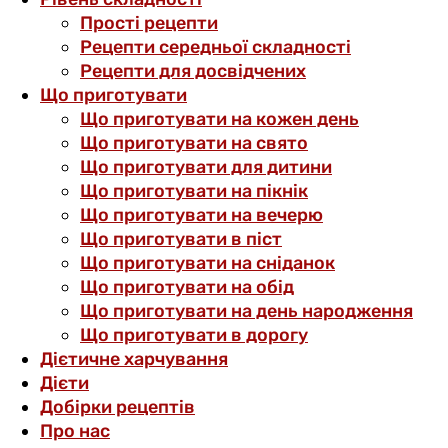
Прості рецепти
Рецепти середньої складності
Рецепти для досвідчених
Що приготувати
Що приготувати на кожен день
Що приготувати на свято
Що приготувати для дитини
Що приготувати на пікнік
Що приготувати на вечерю
Що приготувати в піст
Що приготувати на сніданок
Що приготувати на обід
Що приготувати на день народження
Що приготувати в дорогу
Дієтичне харчування
Дієти
Добірки рецептів
Про нас