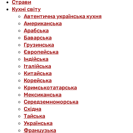
Страви
Кухні світу
Автентична українська кухня
Американська
Арабська
Баварська
Грузинська
Європейська
Індійська
Італійська
Китайська
Корейська
Кримськотатарська
Мексиканська
Середземноморська
Східна
Тайська
Українська
Французька