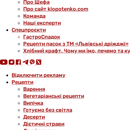
Про Шефа
Про сайт klopotenko.com
Команда
Наші експерти
Спецпроєкти
ГастроСпадок
Рецепти пасок з ТМ «Львівські дріжджі»
Хлібний крафт. Чому ми їмо, печемо та к
Відключити рекламу
Рецепти
Варення
Вегетаріанські рецепти
Випічка
Готуємо без світла
Десерти
Дієтичні страви