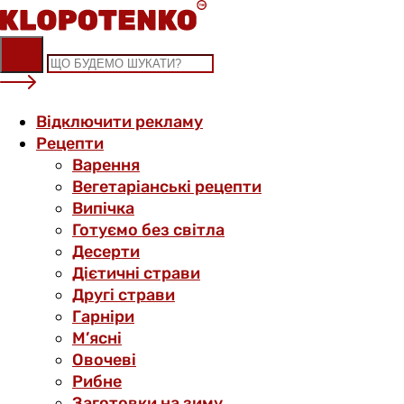
Skip
to
content
Відключити рекламу
Рецепти
Варення
Вегетаріанські рецепти
Випічка
Готуємо без світла
Десерти
Дієтичні страви
Другі страви
Гарніри
М’ясні
Овочеві
Рибне
Заготовки на зиму