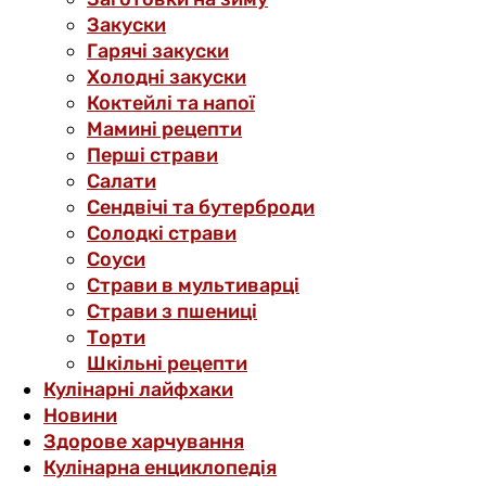
Закуски
Гарячі закуски
Холодні закуски
Коктейлі та напої
Мамині рецепти
Перші страви
Салати
Сендвічі та бутерброди
Солодкі страви
Соуси
Страви в мультиварці
Страви з пшениці
Торти
Шкільні рецепти
Кулінарні лайфхаки
Новини
Здорове харчування
Кулінарна енциклопедія