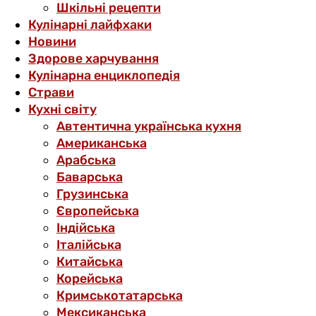
Шкільні рецепти
Кулінарні лайфхаки
Новини
Здорове харчування
Кулінарна енциклопедія
Страви
Кухні світу
Автентична українська кухня
Американська
Арабська
Баварська
Грузинська
Європейська
Індійська
Італійська
Китайська
Корейська
Кримськотатарська
Мексиканська