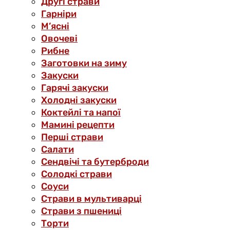
Другі страви
Гарніри
М’ясні
Овочеві
Рибне
Заготовки на зиму
Закуски
Гарячі закуски
Холодні закуски
Коктейлі та напої
Мамині рецепти
Перші страви
Салати
Сендвічі та бутерброди
Солодкі страви
Соуси
Страви в мультиварці
Страви з пшениці
Торти