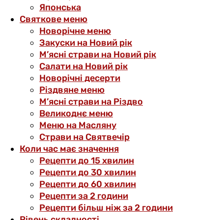
Японська
Святкове меню
Новорічне меню
Закуски на Новий рік
М’ясні страви на Новий рік
Салати на Новий рік
Новорічні десерти
Різдвяне меню
М’ясні страви на Різдво
Великоднє меню
Меню на Масляну
Страви на Святвечір
Коли час має значення
Рецепти до 15 хвилин
Рецепти до 30 хвилин
Рецепти до 60 хвилин
Рецепти за 2 години
Рецепти більш ніж за 2 години
Рівень складності