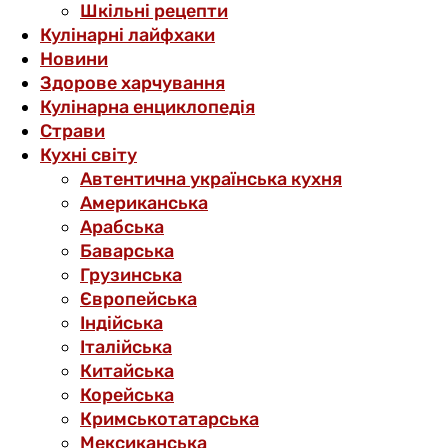
Шкільні рецепти
Кулінарні лайфхаки
Новини
Здорове харчування
Кулінарна енциклопедія
Страви
Кухні світу
Автентична українська кухня
Американська
Арабська
Баварська
Грузинська
Європейська
Індійська
Італійська
Китайська
Корейська
Кримськотатарська
Мексиканська