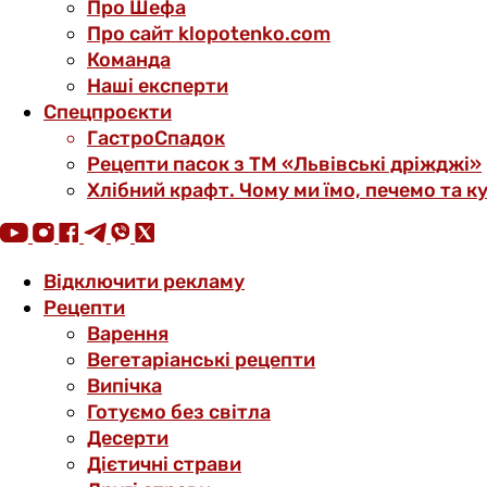
Про Шефа
Про сайт klopotenko.com
Команда
Наші експерти
Спецпроєкти
ГастроСпадок
Рецепти пасок з ТМ «Львівські дріжджі»
Хлібний крафт. Чому ми їмо, печемо та к
Відключити рекламу
Рецепти
Варення
Вегетаріанські рецепти
Випічка
Готуємо без світла
Десерти
Дієтичні страви