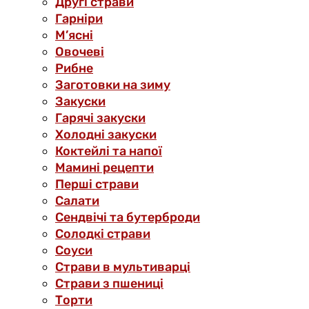
Другі страви
Гарніри
М’ясні
Овочеві
Рибне
Заготовки на зиму
Закуски
Гарячі закуски
Холодні закуски
Коктейлі та напої
Мамині рецепти
Перші страви
Салати
Сендвічі та бутерброди
Солодкі страви
Соуси
Страви в мультиварці
Страви з пшениці
Торти