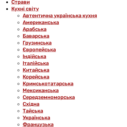
Страви
Кухні світу
Автентична українська кухня
Американська
Арабська
Баварська
Грузинська
Європейська
Індійська
Італійська
Китайська
Корейська
Кримськотатарська
Мексиканська
Середземноморська
Східна
Тайська
Українська
Французька