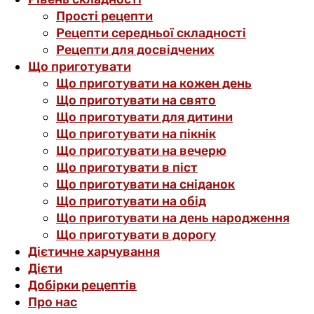
Прості рецепти
Рецепти середньої складності
Рецепти для досвідчених
Що приготувати
Що приготувати на кожен день
Що приготувати на свято
Що приготувати для дитини
Що приготувати на пікнік
Що приготувати на вечерю
Що приготувати в піст
Що приготувати на сніданок
Що приготувати на обід
Що приготувати на день народження
Що приготувати в дорогу
Дієтичне харчування
Дієти
Добірки рецептів
Про нас