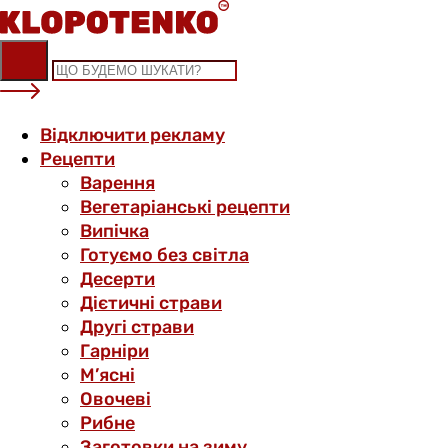
Skip
to
content
Відключити рекламу
Рецепти
Варення
Вегетаріанські рецепти
Випічка
Готуємо без світла
Десерти
Дієтичні страви
Другі страви
Гарніри
М’ясні
Овочеві
Рибне
Заготовки на зиму