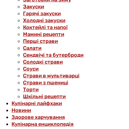
Закуски
Гарячі закуски
Холодні закуски
Коктейлі та напої
Мамині рецепти
Перші страви
Салати
Сендвічі та бутерброди
Солодкі страви
Соуси
Страви в мультиварці
Страви з пшениці
Торти
Шкільні рецепти
Кулінарні лайфхаки
Новини
Здорове харчування
Кулінарна енциклопедія