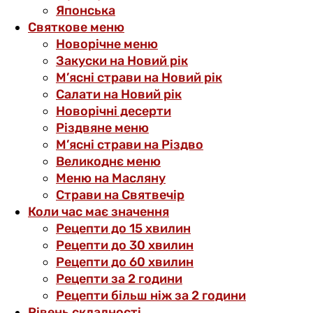
Японська
Святкове меню
Новорічне меню
Закуски на Новий рік
М’ясні страви на Новий рік
Салати на Новий рік
Новорічні десерти
Різдвяне меню
М’ясні страви на Різдво
Великоднє меню
Меню на Масляну
Страви на Святвечір
Коли час має значення
Рецепти до 15 хвилин
Рецепти до 30 хвилин
Рецепти до 60 хвилин
Рецепти за 2 години
Рецепти більш ніж за 2 години
Рівень складності