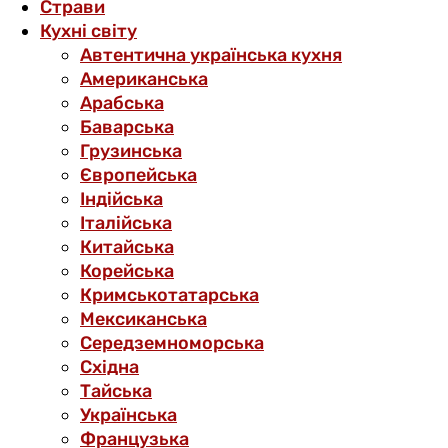
Страви
Кухні світу
Автентична українська кухня
Американська
Арабська
Баварська
Грузинська
Європейська
Індійська
Італійська
Китайська
Корейська
Кримськотатарська
Мексиканська
Середземноморська
Східна
Тайська
Українська
Французька