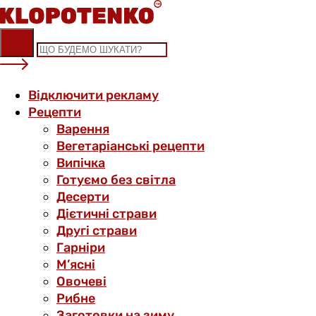
Skip
to
content
Відключити рекламу
Рецепти
Варення
Вегетаріанські рецепти
Випічка
Готуємо без світла
Десерти
Дієтичні страви
Другі страви
Гарніри
М’ясні
Овочеві
Рибне
Заготовки на зиму