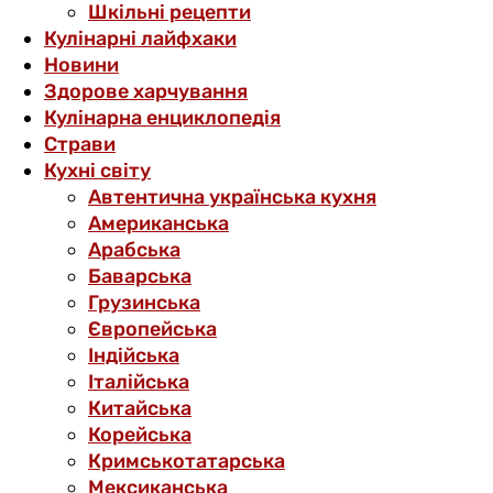
Шкільні рецепти
Кулінарні лайфхаки
Новини
Здорове харчування
Кулінарна енциклопедія
Страви
Кухні світу
Автентична українська кухня
Американська
Арабська
Баварська
Грузинська
Європейська
Індійська
Італійська
Китайська
Корейська
Кримськотатарська
Мексиканська