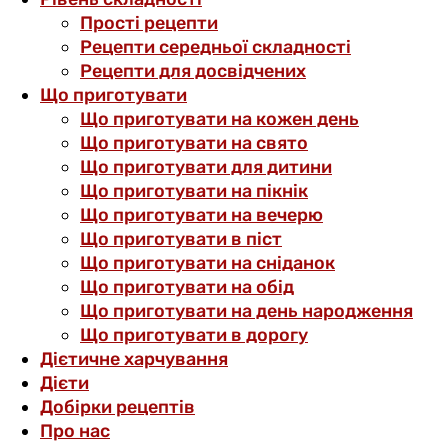
Прості рецепти
Рецепти середньої складності
Рецепти для досвідчених
Що приготувати
Що приготувати на кожен день
Що приготувати на свято
Що приготувати для дитини
Що приготувати на пікнік
Що приготувати на вечерю
Що приготувати в піст
Що приготувати на сніданок
Що приготувати на обід
Що приготувати на день народження
Що приготувати в дорогу
Дієтичне харчування
Дієти
Добірки рецептів
Про нас