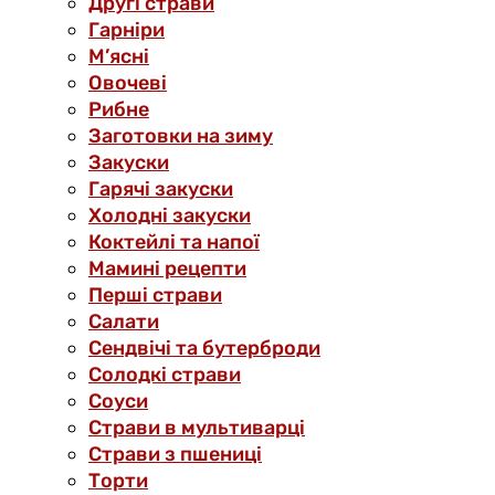
Другі страви
Гарніри
М’ясні
Овочеві
Рибне
Заготовки на зиму
Закуски
Гарячі закуски
Холодні закуски
Коктейлі та напої
Мамині рецепти
Перші страви
Салати
Сендвічі та бутерброди
Солодкі страви
Соуси
Страви в мультиварці
Страви з пшениці
Торти