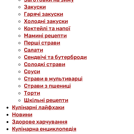
Закуски
Гарячі закуски
Холодні закуски
Коктейлі та напої
Мамині рецепти
Перші страви
Салати
Сендвічі та бутерброди
Солодкі страви
Соуси
Страви в мультиварці
Страви з пшениці
Торти
Шкільні рецепти
Кулінарні лайфхаки
Новини
Здорове харчування
Кулінарна енциклопедія