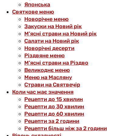
Японська
Святкове меню
Новорічне меню
Закуски на Новий рік
М’ясні страви на Новий рік
Салати на Новий рік
Новорічні десерти
Різдвяне меню
М’ясні страви на Різдво
Великоднє меню
Меню на Масляну
Страви на Святвечір
Коли час має значення
Рецепти до 15 хвилин
Рецепти до 30 хвилин
Рецепти до 60 хвилин
Рецепти за 2 години
Рецепти більш ніж за 2 години
Рівень складності