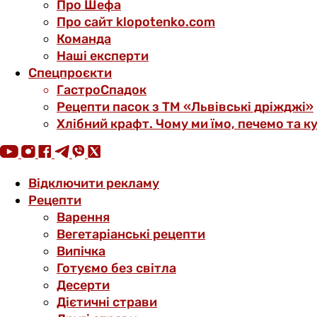
Про Шефа
Про сайт klopotenko.com
Команда
Наші експерти
Спецпроєкти
ГастроСпадок
Рецепти пасок з ТМ «Львівські дріжджі»
Хлібний крафт. Чому ми їмо, печемо та к
Відключити рекламу
Рецепти
Варення
Вегетаріанські рецепти
Випічка
Готуємо без світла
Десерти
Дієтичні страви