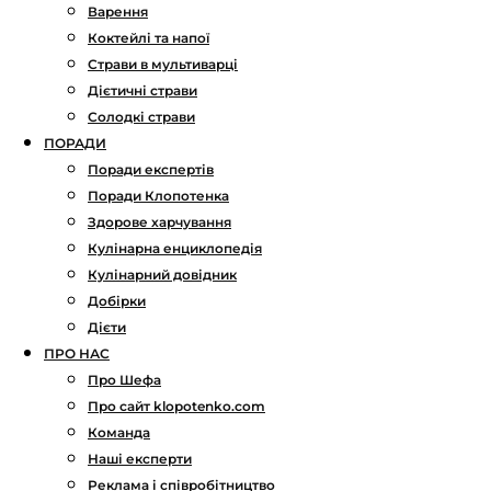
Варення
Коктейлі та напої
Страви в мультиварці
Дієтичні страви
Солодкі страви
ПОРАДИ
Поради експертів
Поради Клопотенка
Здорове харчування
Кулінарна енциклопедія
Кулінарний довідник
Добірки
Дієти
ПРО НАС
Про Шефа
Про сайт klopotenko.com
Команда
Наші експерти
Реклама і співробітництво