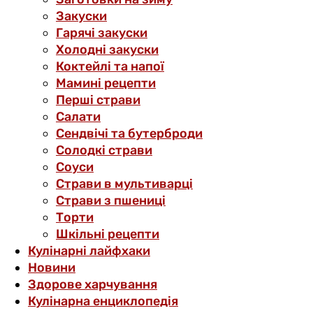
Закуски
Гарячі закуски
Холодні закуски
Коктейлі та напої
Мамині рецепти
Перші страви
Салати
Сендвічі та бутерброди
Солодкі страви
Соуси
Страви в мультиварці
Страви з пшениці
Торти
Шкільні рецепти
Кулінарні лайфхаки
Новини
Здорове харчування
Кулінарна енциклопедія