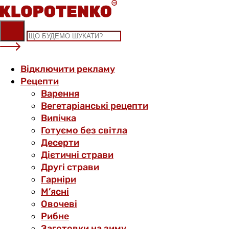
Skip
to
content
Відключити рекламу
Рецепти
Варення
Вегетаріанські рецепти
Випічка
Готуємо без світла
Десерти
Дієтичні страви
Другі страви
Гарніри
М’ясні
Овочеві
Рибне
Заготовки на зиму