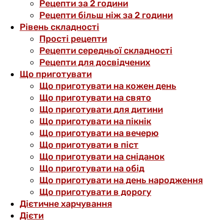
Рецепти за 2 години
Рецепти більш ніж за 2 години
Рівень складності
Прості рецепти
Рецепти середньої складності
Рецепти для досвідчених
Що приготувати
Що приготувати на кожен день
Що приготувати на свято
Що приготувати для дитини
Що приготувати на пікнік
Що приготувати на вечерю
Що приготувати в піст
Що приготувати на сніданок
Що приготувати на обід
Що приготувати на день народження
Що приготувати в дорогу
Дієтичне харчування
Дієти