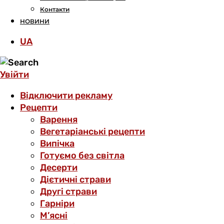
Контакти
НОВИНИ
UA
Увійти
Відключити рекламу
Рецепти
Варення
Вегетаріанські рецепти
Випічка
Готуємо без світла
Десерти
Дієтичні страви
Другі страви
Гарніри
М’ясні