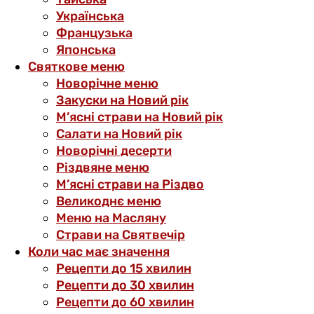
Українська
Французька
Японська
Святкове меню
Новорічне меню
Закуски на Новий рік
М’ясні страви на Новий рік
Салати на Новий рік
Новорічні десерти
Різдвяне меню
М’ясні страви на Різдво
Великоднє меню
Меню на Масляну
Страви на Святвечір
Коли час має значення
Рецепти до 15 хвилин
Рецепти до 30 хвилин
Рецепти до 60 хвилин