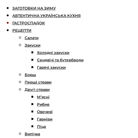
ЗАГОТОВКИ НА ЗИМУ
АВТЕНТИЧНА УКРАЇНСЬКА КУХНЯ
ГАСТРОСПАДОК
РЕЦЕПТИ
Салати
Закуски
Холодні закуски
Сендвічі та бутерброди
Гарячі закуски
Борщ
Перші страви
Другі страви
М’ясні
Рибне
Овочеві
Гарніри
Піца
Випічка