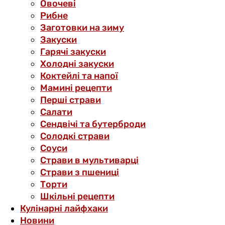
Овочеві
Рибне
Заготовки на зиму
Закуски
Гарячі закуски
Холодні закуски
Коктейлі та напої
Мамині рецепти
Перші страви
Салати
Сендвічі та бутерброди
Солодкі страви
Соуси
Страви в мультиварці
Страви з пшениці
Торти
Шкільні рецепти
Кулінарні лайфхаки
Новини