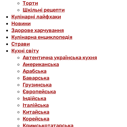
Торти
Шкільні рецепти
Кулінарні лайфхаки
Новини
Здорове харчування
Кулінарна енциклопедія
Страви
Кухні світу
Автентична українська кухня
Американська
Арабська
Баварська
Грузинська
Європейська
Індійська
Італійська
Китайська
Корейська
Кримськотатарська