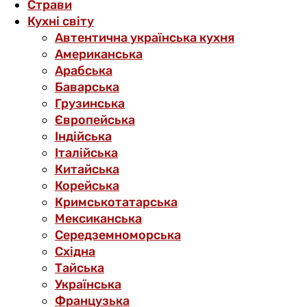
Страви
Кухні світу
Автентична українська кухня
Американська
Арабська
Баварська
Грузинська
Європейська
Індійська
Італійська
Китайська
Корейська
Кримськотатарська
Мексиканська
Середземноморська
Східна
Тайська
Українська
Французька