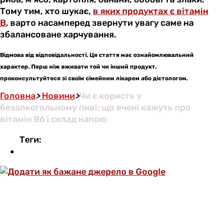
Тому тим, хто шукає,
в яких продуктах є вітамін
В
, варто насамперед звернути увагу саме на
збалансоване харчування.
Відмова від відповідальності. Ця стаття має ознайомлювальний
характер. Перш ніж вживати той чи інший продукт,
проконсультуйтеся зі своїм сімейним лікарем або дієтологом.
Головна
>
Новини
>
Чи є користь у
безалкогольному пиві: що вчені кажуть про
вітамін B6 і склад напою
Теги: