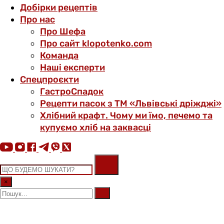
Добірки рецептів
Про нас
Про Шефа
Про сайт klopotenko.com
Команда
Наші експерти
Спецпроєкти
ГастроСпадок
Рецепти пасок з ТМ «Львівські дріжджі»
Хлібний крафт. Чому ми їмо, печемо та
купуємо хліб на заквасці
×