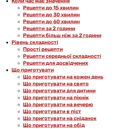
Коли час має значення
Рецепти до 15 хвилин
Рецепти до 30 хвилин
Рецепти до 60 хвилин
Рецепти за 2 години
Рецепти більш ніж за 2 години
Рівень складності
Прості рецепти
Рецепти середньої складності
Рецепти для досвідчених
Що приготувати
Що приготувати на кожен день
Що приготувати на свято
Що приготувати для дитини
Що приготувати на пікнік
Що приготувати на вечерю
Що приготувати в піст
Що приготувати на сніданок
Що приготувати на обід