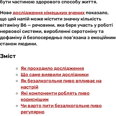
бути частиною здорового способу життя.
Нове
дослідження німецьких вчених
показало,
що цей напій може містити значну кількість
вітаміну B6 — речовини, яка бере участь у роботі
нервової системи, виробленні серотоніну та
дофаміну й безпосередньо пов’язана з емоційним
станом людини.
Зміст
Як проходило дослідження
Що саме виявили дослідники
Як безалкогольне пиво впливає на
настрій
Які компоненти роблять пиво
кориснішим
Чи варто пити безалкогольне пиво
регулярно