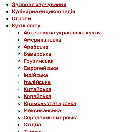
Здорове харчування
Кулінарна енциклопедія
Страви
Кухні світу
Автентична українська кухня
Американська
Арабська
Баварська
Грузинська
Європейська
Індійська
Італійська
Китайська
Корейська
Кримськотатарська
Мексиканська
Середземноморська
Східна
Тайська