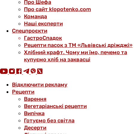
Про Шефа
Про сайт klopotenko.com
Команда
Наші експерти
Спецпроєкти
ГастроСпадок
Рецепти пасок з ТМ «Львівські дріжджі»
Хлібний крафт. Чому ми їмо, печемо та
купуємо хліб на заквасці
Відключити рекламу
Рецепти
Варення
Вегетаріанські рецепти
Випічка
Готуємо без світла
Десерти