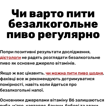
Чи варто пити
безалкогольне
пиво регулярно
Попри позитивні результати дослідження,
дієтологи
не радять розглядати безалкогольне
пиво як основне джерело вітамінів.
Якщо ж вас цікавить,
чи можна пити пиво щодня
,
фахівці все ж рекомендують дотримуватися
помірності, навіть коли йдеться про
безалкогольні напої.
Основними джерелами вітаміну B6 залишаються
риба, м’ясо, картопля, банани, бобові та злаки.