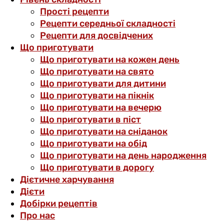
Прості рецепти
Рецепти середньої складності
Рецепти для досвідчених
Що приготувати
Що приготувати на кожен день
Що приготувати на свято
Що приготувати для дитини
Що приготувати на пікнік
Що приготувати на вечерю
Що приготувати в піст
Що приготувати на сніданок
Що приготувати на обід
Що приготувати на день народження
Що приготувати в дорогу
Дієтичне харчування
Дієти
Добірки рецептів
Про нас