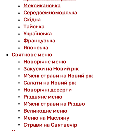
Мексиканська
Середземноморська
Східна
Тайська
Українська
Французька
Японська
Святкове меню
Новорічне меню
Закуски на Новий рік
М’ясні страви на Новий рік
Салати на Новий рік
Новорічні десерти
Різдвяне меню
М’ясні страви на Різдво
Великоднє меню
Меню на Масляну
Страви на Святвечір