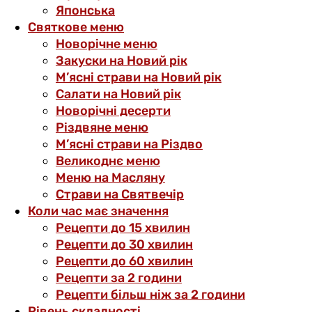
Японська
Святкове меню
Новорічне меню
Закуски на Новий рік
М’ясні страви на Новий рік
Салати на Новий рік
Новорічні десерти
Різдвяне меню
М’ясні страви на Різдво
Великоднє меню
Меню на Масляну
Страви на Святвечір
Коли час має значення
Рецепти до 15 хвилин
Рецепти до 30 хвилин
Рецепти до 60 хвилин
Рецепти за 2 години
Рецепти більш ніж за 2 години
Рівень складності