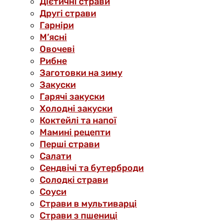
Дієтичні страви
Другі страви
Гарніри
М’ясні
Овочеві
Рибне
Заготовки на зиму
Закуски
Гарячі закуски
Холодні закуски
Коктейлі та напої
Мамині рецепти
Перші страви
Салати
Сендвічі та бутерброди
Солодкі страви
Соуси
Страви в мультиварці
Страви з пшениці