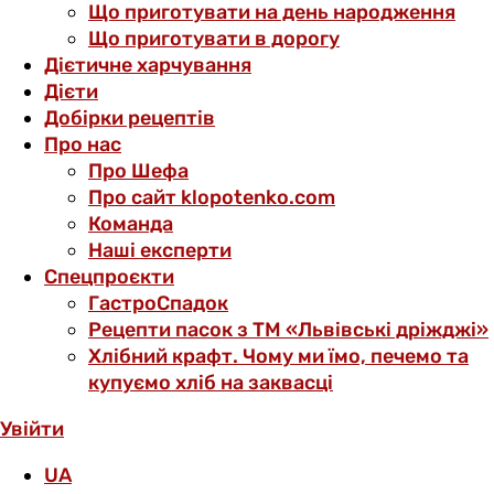
Що приготувати на день народження
Що приготувати в дорогу
Дієтичне харчування
Дієти
Добірки рецептів
Про нас
Про Шефа
Про сайт klopotenko.com
Команда
Наші експерти
Спецпроєкти
ГастроСпадок
Рецепти пасок з ТМ «Львівські дріжджі»
Хлібний крафт. Чому ми їмо, печемо та
купуємо хліб на заквасці
Увійти
UA