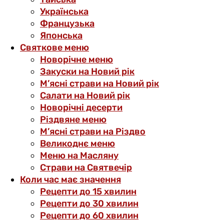
Українська
Французька
Японська
Святкове меню
Новорічне меню
Закуски на Новий рік
М’ясні страви на Новий рік
Салати на Новий рік
Новорічні десерти
Різдвяне меню
М’ясні страви на Різдво
Великоднє меню
Меню на Масляну
Страви на Святвечір
Коли час має значення
Рецепти до 15 хвилин
Рецепти до 30 хвилин
Рецепти до 60 хвилин