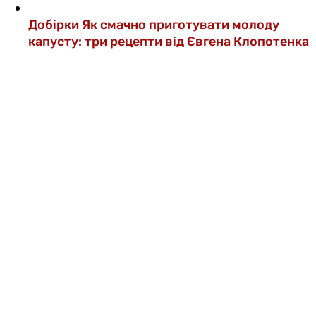
Добірки
Як смачно приготувати молоду
капусту: три рецепти від Євгена Клопотенка