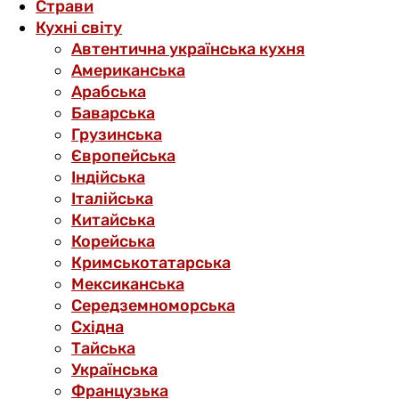
Страви
Кухні світу
Автентична українська кухня
Американська
Арабська
Баварська
Грузинська
Європейська
Індійська
Італійська
Китайська
Корейська
Кримськотатарська
Мексиканська
Середземноморська
Східна
Тайська
Українська
Французька