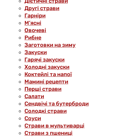
Дієтичні страви
Другі страви
Гарніри
М’ясні
Овочеві
Рибне
Заготовки на зиму
Закуски
Гарячі закуски
Холодні закуски
Коктейлі та напої
Мамині рецепти
Перші страви
Салати
Сендвічі та бутерброди
Солодкі страви
Соуси
Страви в мультиварці
Страви з пшениці