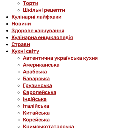
Торти
Шкільні рецепти
Кулінарні лайфхаки
Новини
Здорове харчування
Кулінарна енциклопедія
Страви
Кухні світу
Автентична українська кухня
Американська
Арабська
Баварська
Грузинська
Європейська
Індійська
Італійська
Китайська
Корейська
Кримськотатарська