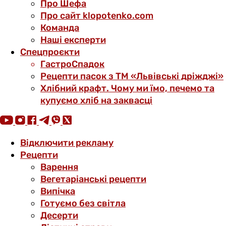
Про Шефа
Про сайт klopotenko.com
Команда
Наші експерти
Спецпроєкти
ГастроСпадок
Рецепти пасок з ТМ «Львівські дріжджі»
Хлібний крафт. Чому ми їмо, печемо та
купуємо хліб на заквасці
Відключити рекламу
Рецепти
Варення
Вегетаріанські рецепти
Випічка
Готуємо без світла
Десерти