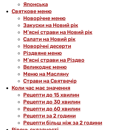
Японська
Святкове меню
Новорічне меню
Закуски на Новий рік
М’ясні страви на Новий рік
Салати на Новий рік
Новорічні десерти
Різдвяне меню
М’ясні страви на Різдво
Великоднє меню
Меню на Масляну
Страви на Святвечір
Коли час має значення
Рецепти до 15 хвилин
Рецепти до 30 хвилин
Рецепти до 60 хвилин
Рецепти за 2 години
Рецепти більш ніж за 2 години
Рівень складності