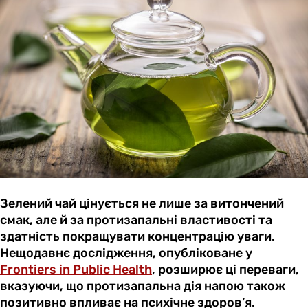
Зелений чай цінується не лише за витончений
смак, але й за протизапальні властивості та
здатність покращувати концентрацію уваги.
Нещодавнє дослідження, опубліковане у
Frontiers in Public Health
, розширює ці переваги,
вказуючи, що протизапальна дія напою також
позитивно впливає на психічне здоров’я.