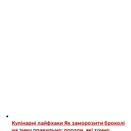
Кулінарні лайфхаки
Як заморозити броколі
на зиму правильно: поради, які точно