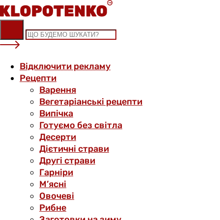
Skip
to
content
Відключити рекламу
Рецепти
Варення
Вегетаріанські рецепти
Випічка
Готуємо без світла
Десерти
Дієтичні страви
Другі страви
Гарніри
М’ясні
Овочеві
Рибне
Заготовки на зиму