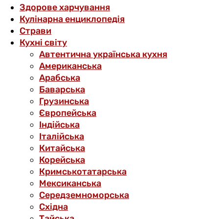
Здорове харчування
Кулінарна енциклопедія
Страви
Кухні світу
Автентична українська кухня
Американська
Арабська
Баварська
Грузинська
Європейська
Індійська
Італійська
Китайська
Корейська
Кримськотатарська
Мексиканська
Середземноморська
Східна
Тайська