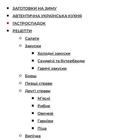
ЗАГОТОВКИ НА ЗИМУ
АВТЕНТИЧНА УКРАЇНСЬКА КУХНЯ
ГАСТРОСПАДОК
РЕЦЕПТИ
Салати
Закуски
Холодні закуски
Сендвічі та бутерброди
Гарячі закуски
Борщ
Перші страви
Другі страви
М’ясні
Рибне
Овочеві
Гарніри
Піца
Випічка