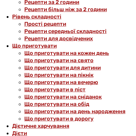
Рецепти за 2 години
Рецепти більш ніж за 2 години
Рівень складності
Прості рецепти
Рецепти середньої складності
Рецепти для досвідчених
Що приготувати
Що приготувати на кожен день
Що приготувати на свято
Що приготувати для дитини
Що приготувати на пікнік
Що приготувати на вечерю
Що приготувати в піст
Що приготувати на сніданок
Що приготувати на обід
Що приготувати на день народження
Що приготувати в дорогу
Дієтичне харчування
Дієти