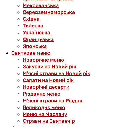
Мексиканська
Середземноморська
Східна
Тайська
Українська
Французька
Японська
Святкове меню
Новорічне меню
Закуски на Новий рік
М’ясні страви на Новий рік
Салати на Новий рік
Новорічні десерти
Різдвяне меню
М’ясні страви на Різдво
Великоднє меню
Меню на Масляну
Страви на Святвечір