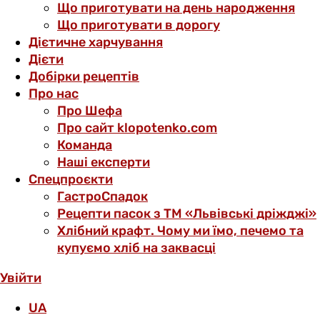
Що приготувати на день народження
Що приготувати в дорогу
Дієтичне харчування
Дієти
Добірки рецептів
Про нас
Про Шефа
Про сайт klopotenko.com
Команда
Наші експерти
Спецпроєкти
ГастроСпадок
Рецепти пасок з ТМ «Львівські дріжджі»
Хлібний крафт. Чому ми їмо, печемо та
купуємо хліб на заквасці
Увійти
UA