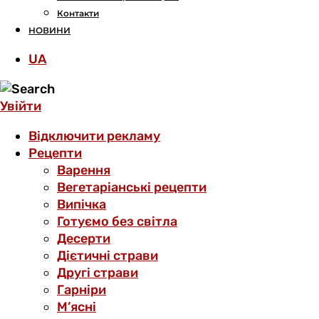
Контакти
НОВИНИ
UA
Увійти
Відключити рекламу
Рецепти
Варення
Вегетаріанські рецепти
Випічка
Готуємо без світла
Десерти
Дієтичні страви
Другі страви
Гарніри
М’ясні