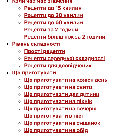
Коли час має значення
Рецепти до 15 хвилин
Рецепти до 30 хвилин
Рецепти до 60 хвилин
Рецепти за 2 години
Рецепти більш ніж за 2 години
Рівень складності
Прості рецепти
Рецепти середньої складності
Рецепти для досвідчених
Що приготувати
Що приготувати на кожен день
Що приготувати на свято
Що приготувати для дитини
Що приготувати на пікнік
Що приготувати на вечерю
Що приготувати в піст
Що приготувати на сніданок
Що приготувати на обід