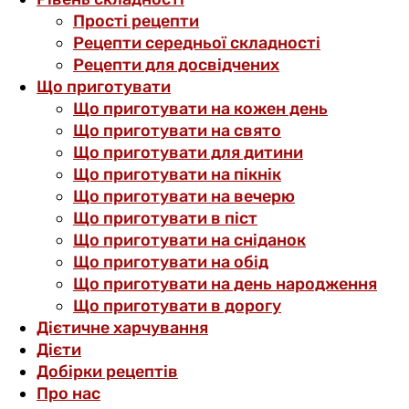
Прості рецепти
Рецепти середньої складності
Рецепти для досвідчених
Що приготувати
Що приготувати на кожен день
Що приготувати на свято
Що приготувати для дитини
Що приготувати на пікнік
Що приготувати на вечерю
Що приготувати в піст
Що приготувати на сніданок
Що приготувати на обід
Що приготувати на день народження
Що приготувати в дорогу
Дієтичне харчування
Дієти
Добірки рецептів
Про нас