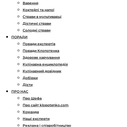
Варення
Коктейлі та напої
Страви в мультиварці
Дієтичні страви
Солодкі страви
ПОРАДИ
Поради експертів
Поради Клопотенка
Здорове харчування
Кулінарна енциклопедія
Кулінарний довідник
Добірки
Дієти
ПРО НАС
Про Шефа
Про сайт klopotenko.com
Команда
Наші експерти
Реклама і співробітництво