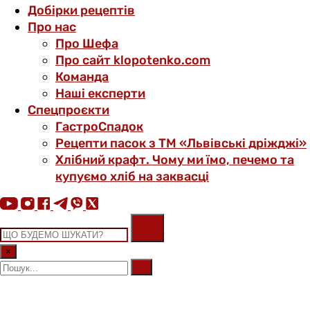
Добірки рецептів
Про нас
Про Шефа
Про сайт klopotenko.com
Команда
Наші експерти
Спецпроєкти
ГастроСпадок
Рецепти пасок з ТМ «Львівські дріжджі»
Хлібний крафт. Чому ми їмо, печемо та
купуємо хліб на заквасці
×