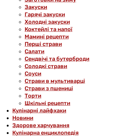
Закуски
Гарячі закуски
Холодні закуски
Коктейлі та напої
Мамині рецепти
Перші страви
Салати
Сендвічі та бутерброди
Солодкі страви
Соуси
Страви в мультиварці
Страви з пшениці
Торти
Шкільні рецепти
Кулінарні лайфхаки
Новини
Здорове харчування
Кулінарна енциклопедія