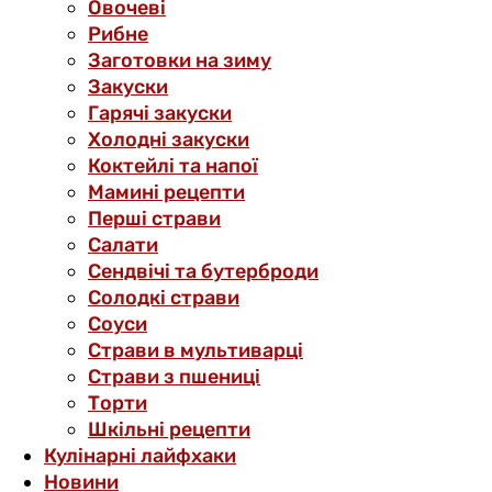
Овочеві
Рибне
Заготовки на зиму
Закуски
Гарячі закуски
Холодні закуски
Коктейлі та напої
Мамині рецепти
Перші страви
Салати
Сендвічі та бутерброди
Солодкі страви
Соуси
Страви в мультиварці
Страви з пшениці
Торти
Шкільні рецепти
Кулінарні лайфхаки
Новини