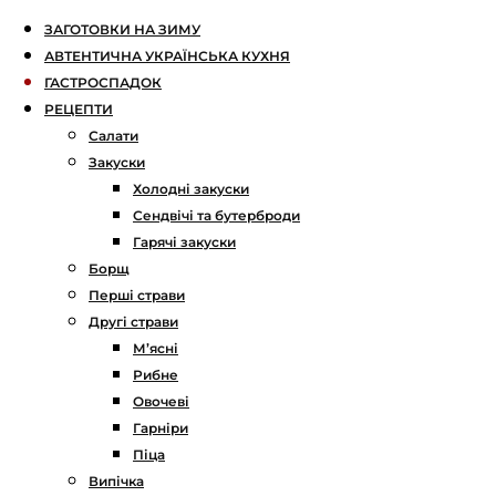
ЗАГОТОВКИ НА ЗИМУ
АВТЕНТИЧНА УКРАЇНСЬКА КУХНЯ
ГАСТРОСПАДОК
РЕЦЕПТИ
Салати
Закуски
Холодні закуски
Сендвічі та бутерброди
Гарячі закуски
Борщ
Перші страви
Другі страви
М’ясні
Рибне
Овочеві
Гарніри
Піца
Випічка