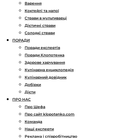
Варення
Коктейлі та напої
Страви в мультиварці
Дієтичні страви
Солодкі страви
ПОРАДИ
Поради експертів
Поради Клопотенка
Здорове харчування
Кулінарна енциклопедія
Кулінарний довідник
Добірки
Дієти
ПРО НАС
Про Шефа
Про сайт klopotenko.com
Команда
Наші експерти
Реклама і співробітництво