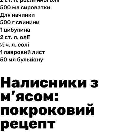
500 мл
сироватки
Для начинки
500 г
свинини
1 цибулина
2 ст.
л.
олії
½ ч.
л.
солі
1 лавровий
лист
50 мл
бульйону
Налисники з
м’ясом:
покроковий
рецепт