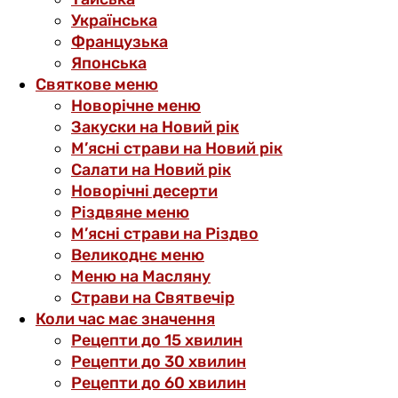
Українська
Французька
Японська
Святкове меню
Новорічне меню
Закуски на Новий рік
М’ясні страви на Новий рік
Салати на Новий рік
Новорічні десерти
Різдвяне меню
М’ясні страви на Різдво
Великоднє меню
Меню на Масляну
Страви на Святвечір
Коли час має значення
Рецепти до 15 хвилин
Рецепти до 30 хвилин
Рецепти до 60 хвилин