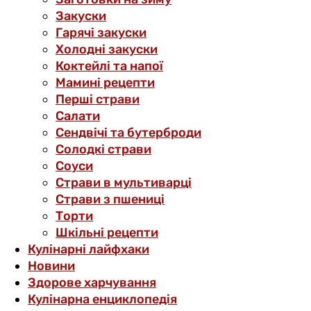
Закуски
Гарячі закуски
Холодні закуски
Коктейлі та напої
Мамині рецепти
Перші страви
Салати
Сендвічі та бутерброди
Солодкі страви
Соуси
Страви в мультиварці
Страви з пшениці
Торти
Шкільні рецепти
Кулінарні лайфхаки
Новини
Здорове харчування
Кулінарна енциклопедія