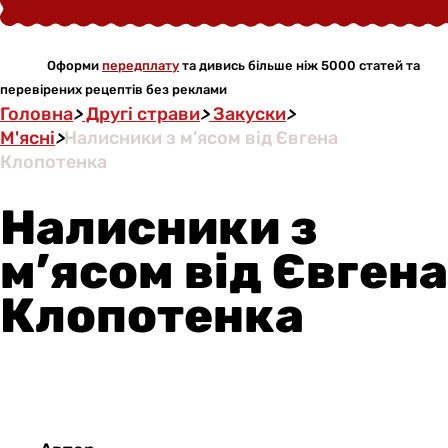
Оформи
передплату
та дивись більше ніж 5000 статей та
перевірених рецептів без реклами
Головна
>
Другі страви
>
Закуски
>
М'ясні
>
Налисники з м’ясом від Євгена
Клопотенка
Налисники з
м’ясом від Євгена
Клопотенка