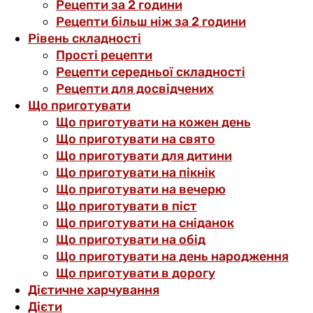
Рецепти за 2 години
Рецепти більш ніж за 2 години
Рівень складності
Прості рецепти
Рецепти середньої складності
Рецепти для досвідчених
Що приготувати
Що приготувати на кожен день
Що приготувати на свято
Що приготувати для дитини
Що приготувати на пікнік
Що приготувати на вечерю
Що приготувати в піст
Що приготувати на сніданок
Що приготувати на обід
Що приготувати на день народження
Що приготувати в дорогу
Дієтичне харчування
Дієти