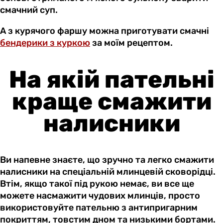
смачний суп.
А з курячого фаршу можна приготувати смачні
бендерики з куркою
за моїм рецептом.
На якій пательні
краще смажити
налисники
Ви напевне знаєте, що зручно та легко смажити
налисники на спеціальній млинцевій сковорідці.
Втім, якщо такої під рукою немає, ви все ще
можете насмажити чудових млинців, просто
використовуйте пательню з антипригарним
покриттям, товстим дном та низькими бортами.