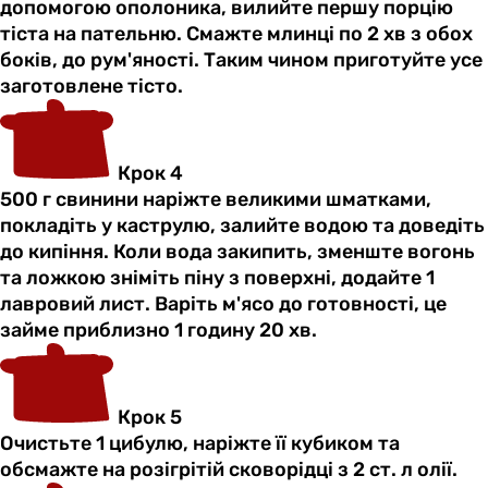
допомогою ополоника, вилийте першу порцію
тіста на пательню. Смажте млинці по 2 хв з обох
боків, до рум'яності. Таким чином приготуйте усе
заготовлене тісто.
Крок 4
500 г свинини наріжте великими шматками,
покладіть у каструлю, залийте водою та доведіть
до кипіння. Коли вода закипить, зменште вогонь
та ложкою зніміть піну з поверхні, додайте 1
лавровий лист. Варіть м'ясо до готовності, це
займе приблизно 1 годину 20 хв.
Крок 5
Очистьте 1 цибулю, наріжте її кубиком та
обсмажте на розігрітій сковорідці з 2 ст. л олії.