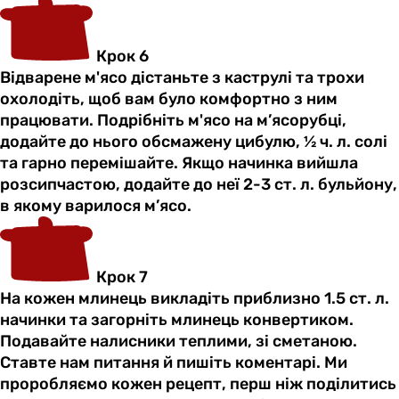
Крок 6
Відварене м'ясо дістаньте з каструлі та трохи
охолодіть, щоб вам було комфортно з ним
працювати. Подрібніть м'ясо на м’ясорубці,
додайте до нього обсмажену цибулю, ½ ч. л. солі
та гарно перемішайте. Якщо начинка вийшла
розсипчастою, додайте до неї 2-3 ст. л. бульйону,
в якому варилося м’ясо.
Крок 7
На кожен млинець викладіть приблизно 1.5 ст. л.
начинки та загорніть млинець конвертиком.
Подавайте налисники теплими, зі сметаною.
Ставте нам питання й пишіть коментарі. Ми
проробляємо кожен рецепт, перш ніж поділитись