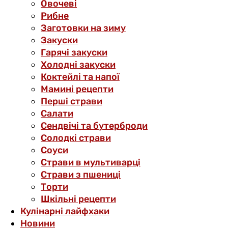
Овочеві
Рибне
Заготовки на зиму
Закуски
Гарячі закуски
Холодні закуски
Коктейлі та напої
Мамині рецепти
Перші страви
Салати
Сендвічі та бутерброди
Солодкі страви
Соуси
Страви в мультиварці
Страви з пшениці
Торти
Шкільні рецепти
Кулінарні лайфхаки
Новини