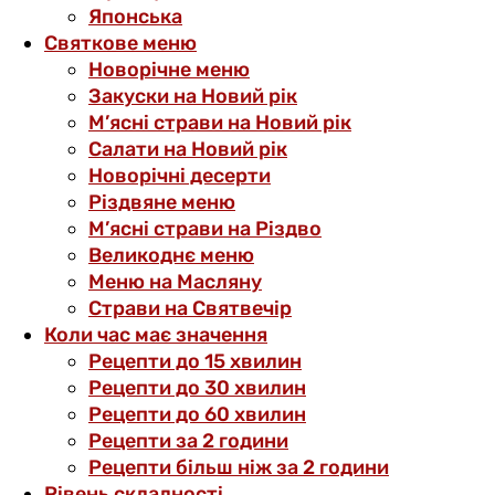
Японська
Святкове меню
Новорічне меню
Закуски на Новий рік
М’ясні страви на Новий рік
Салати на Новий рік
Новорічні десерти
Різдвяне меню
М’ясні страви на Різдво
Великоднє меню
Меню на Масляну
Страви на Святвечір
Коли час має значення
Рецепти до 15 хвилин
Рецепти до 30 хвилин
Рецепти до 60 хвилин
Рецепти за 2 години
Рецепти більш ніж за 2 години
Рівень складності