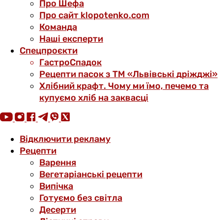
Про Шефа
Про сайт klopotenko.com
Команда
Наші експерти
Спецпроєкти
ГастроСпадок
Рецепти пасок з ТМ «Львівські дріжджі»
Хлібний крафт. Чому ми їмо, печемо та
купуємо хліб на заквасці
Відключити рекламу
Рецепти
Варення
Вегетаріанські рецепти
Випічка
Готуємо без світла
Десерти