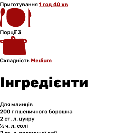
Приготування
1 год 40 хв
Порції
3
Складність
Medium
Інгредієнти
Для млинців
200 г
пшеничного
борошна
2 ст.
л.
цукру
½ ч.
л.
солі
2 ст.
л.
рослинної олії