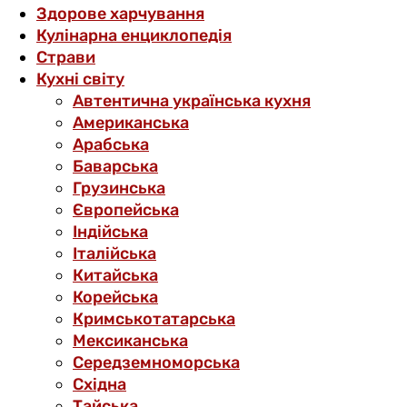
Здорове харчування
Кулінарна енциклопедія
Страви
Кухні світу
Автентична українська кухня
Американська
Арабська
Баварська
Грузинська
Європейська
Індійська
Італійська
Китайська
Корейська
Кримськотатарська
Мексиканська
Середземноморська
Східна
Тайська