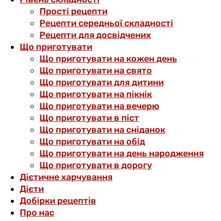
Прості рецепти
Рецепти середньої складності
Рецепти для досвідчених
Що приготувати
Що приготувати на кожен день
Що приготувати на свято
Що приготувати для дитини
Що приготувати на пікнік
Що приготувати на вечерю
Що приготувати в піст
Що приготувати на сніданок
Що приготувати на обід
Що приготувати на день народження
Що приготувати в дорогу
Дієтичне харчування
Дієти
Добірки рецептів
Про нас