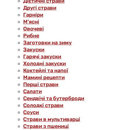
Дієтичні страви
Другі страви
Гарніри
М’ясні
Овочеві
Рибне
Заготовки на зиму
Закуски
Гарячі закуски
Холодні закуски
Коктейлі та напої
Мамині рецепти
Перші страви
Салати
Сендвічі та бутерброди
Солодкі страви
Соуси
Страви в мультиварці
Страви з пшениці