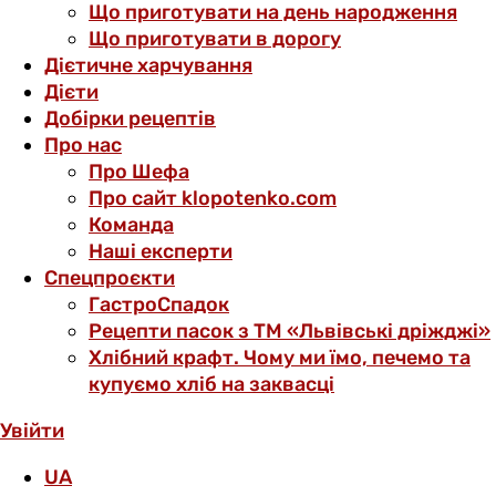
Що приготувати на день народження
Що приготувати в дорогу
Дієтичне харчування
Дієти
Добірки рецептів
Про нас
Про Шефа
Про сайт klopotenko.com
Команда
Наші експерти
Спецпроєкти
ГастроСпадок
Рецепти пасок з ТМ «Львівські дріжджі»
Хлібний крафт. Чому ми їмо, печемо та
купуємо хліб на заквасці
Увійти
UA