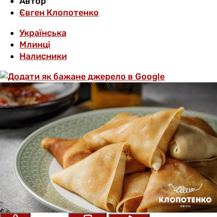
Автор
Євген Клопотенко
Українська
Млинці
Налисники