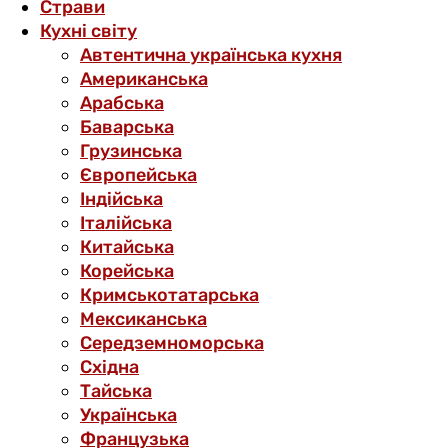
Страви
Кухні світу
Автентична українська кухня
Американська
Арабська
Баварська
Грузинська
Європейська
Індійська
Італійська
Китайська
Корейська
Кримськотатарська
Мексиканська
Середземноморська
Східна
Тайська
Українська
Французька