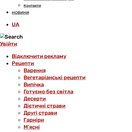
Контакти
НОВИНИ
UA
Увійти
Відключити рекламу
Рецепти
Варення
Вегетаріанські рецепти
Випічка
Готуємо без світла
Десерти
Дієтичні страви
Другі страви
Гарніри
М’ясні