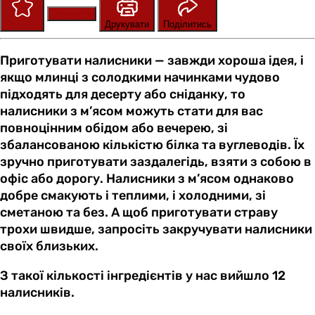
Зберегти
Оцінити
Друкувати
Поділитись
Приготувати налисники — завжди хороша ідея, і
якщо млинці з солодкими начинками чудово
підходять для десерту або сніданку, то
налисники з м’ясом можуть стати для вас
повноцінним обідом або вечерею, зі
збалансованою кількістю білка та вуглеводів. Їх
зручно приготувати заздалегідь, взяти з собою в
офіс або дорогу. Налисники з м’ясом однаково
добре смакують і теплими, і холодними, зі
сметаною та без. А щоб приготувати страву
трохи швидше, запросіть закручувати налисники
своїх близьких.
З такої кількості інгредієнтів у нас вийшло 12
налисників.