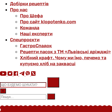
Добірки рецептів
Про нас
Про Шефа
Про сайт klopotenko.com
Команда
Наші експерти
Спецпроєкти
ГастроСпадок
Рецепти пасок з ТМ «Львівські дріжджі»
Хлібний крафт. Чому ми їмо, печемо та
купуємо хліб на заквасці
×