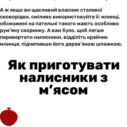
А ж якщо ви щасливий власник сталевої
сковорідки, сміливо використовуйте її: млинці,
обсмажені на пательні такого мають особливо
рум’яну скоринку. А вам було, щоб легше
перевертати налисники, відділіть крайчик
млинця, підчепивши його дерев’яною шпажкою.
Як приготувати
налисники з
м’ясом