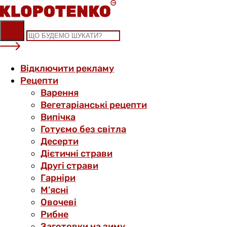
Skip
to
content
Відключити рекламу
Рецепти
Варення
Вегетаріанські рецепти
Випічка
Готуємо без світла
Десерти
Дієтичні страви
Другі страви
Гарніри
М’ясні
Овочеві
Рибне
Заготовки на зиму