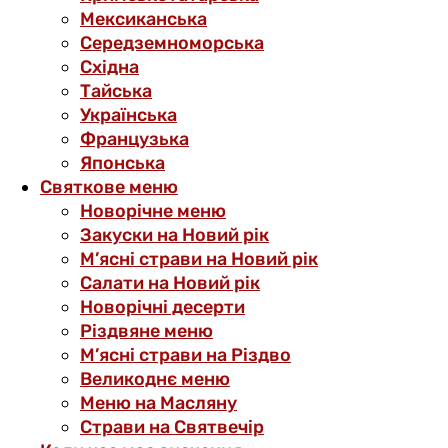
Мексиканська
Середземноморська
Східна
Тайська
Українська
Французька
Японська
Святкове меню
Новорічне меню
Закуски на Новий рік
М’ясні страви на Новий рік
Салати на Новий рік
Новорічні десерти
Різдвяне меню
М’ясні страви на Різдво
Великоднє меню
Меню на Масляну
Страви на Святвечір