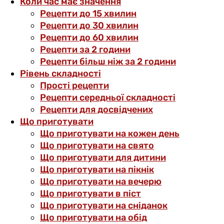
Коли час має значення
Рецепти до 15 хвилин
Рецепти до 30 хвилин
Рецепти до 60 хвилин
Рецепти за 2 години
Рецепти більш ніж за 2 години
Рівень складності
Прості рецепти
Рецепти середньої складності
Рецепти для досвідчених
Що приготувати
Що приготувати на кожен день
Що приготувати на свято
Що приготувати для дитини
Що приготувати на пікнік
Що приготувати на вечерю
Що приготувати в піст
Що приготувати на сніданок
Що приготувати на обід