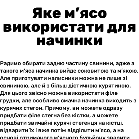
Яке м’ясо
використати для
начинки
Радимо обирати задню частину свинини, адже з
такого м’яса начинка вийде соковитою та м’якою.
Але приготувати налисники можна не лише зі
свининою, але й з більш дієтичною курятиною.
Для цього звісно можна використати філе
грудки, але особливо смачна начинка виходить з
курячих стегон. Причому, ви можете одразу
придбати філе стегна без кістки, а можете
придбати звичайні курячі стегенця на кістці,
відварити їх і вже потім відділити м’ясо, а на
основі отриманого м’ясного бульйону зварити