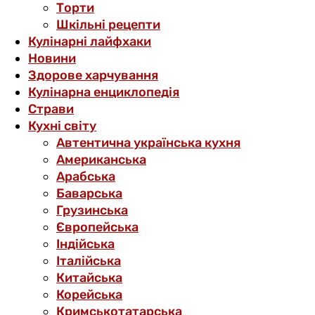
Торти
Шкільні рецепти
Кулінарні лайфхаки
Новини
Здорове харчування
Кулінарна енциклопедія
Страви
Кухні світу
Автентична українська кухня
Американська
Арабська
Баварська
Грузинська
Європейська
Індійська
Італійська
Китайська
Корейська
Кримськотатарська