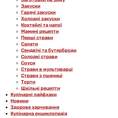
Закуски
Гарячі закуски
Холодні закуски
Коктейлі та напої
Мамині рецепти
Перші страви
Салати
Сендвічі та бутерброди
Солодкі страви
Соуси
Страви в мультиварці
Страви з пшениці
Торти
Шкільні рецепти
Кулінарні лайфхаки
Новини
Здорове харчування
Кулінарна енциклопедія