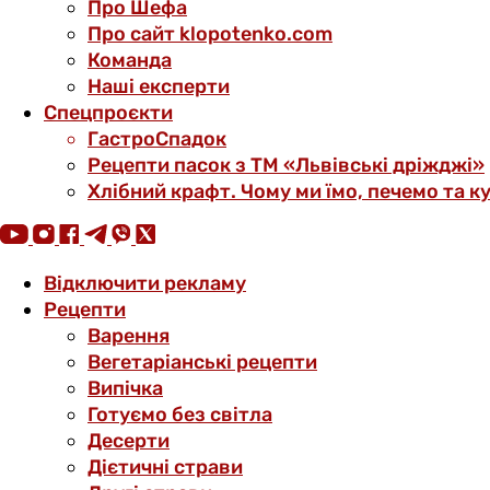
Про Шефа
Про сайт klopotenko.com
Команда
Наші експерти
Спецпроєкти
ГастроСпадок
Рецепти пасок з ТМ «Львівські дріжджі»
Хлібний крафт. Чому ми їмо, печемо та к
Відключити рекламу
Рецепти
Варення
Вегетаріанські рецепти
Випічка
Готуємо без світла
Десерти
Дієтичні страви