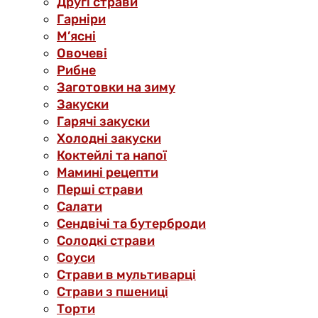
Другі страви
Гарніри
М’ясні
Овочеві
Рибне
Заготовки на зиму
Закуски
Гарячі закуски
Холодні закуски
Коктейлі та напої
Мамині рецепти
Перші страви
Салати
Сендвічі та бутерброди
Солодкі страви
Соуси
Страви в мультиварці
Страви з пшениці
Торти