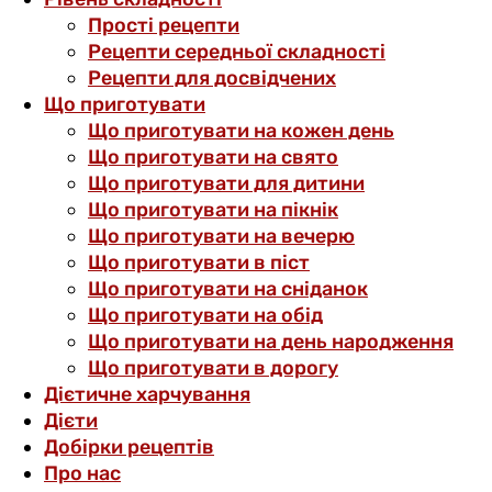
Прості рецепти
Рецепти середньої складності
Рецепти для досвідчених
Що приготувати
Що приготувати на кожен день
Що приготувати на свято
Що приготувати для дитини
Що приготувати на пікнік
Що приготувати на вечерю
Що приготувати в піст
Що приготувати на сніданок
Що приготувати на обід
Що приготувати на день народження
Що приготувати в дорогу
Дієтичне харчування
Дієти
Добірки рецептів
Про нас