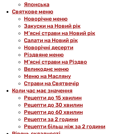
Японська
Святкове меню
Новорічне меню
Закуски на Новий рік
М’ясні страви на Новий рік
Салати на Новий рік
Новорічні десерти
Різдвяне меню
М’ясні страви на Різдво
Великоднє меню
Меню на Масляну
Страви на Святвечір
Коли час має значення
Рецепти до 15 хвилин
Рецепти до 30 хвилин
Рецепти до 60 хвилин
Рецепти за 2 години
Рецепти більш ніж за 2 години
Рівень складності