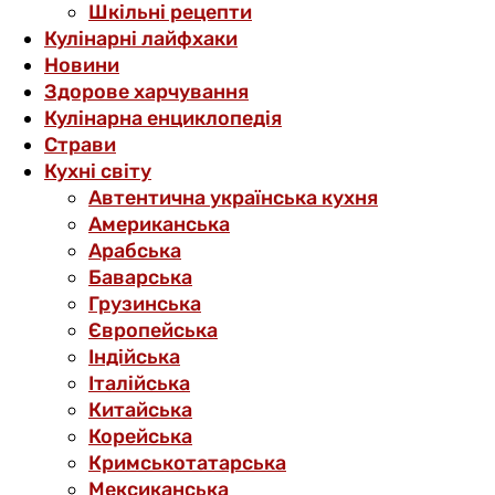
Шкільні рецепти
Кулінарні лайфхаки
Новини
Здорове харчування
Кулінарна енциклопедія
Страви
Кухні світу
Автентична українська кухня
Американська
Арабська
Баварська
Грузинська
Європейська
Індійська
Італійська
Китайська
Корейська
Кримськотатарська
Мексиканська