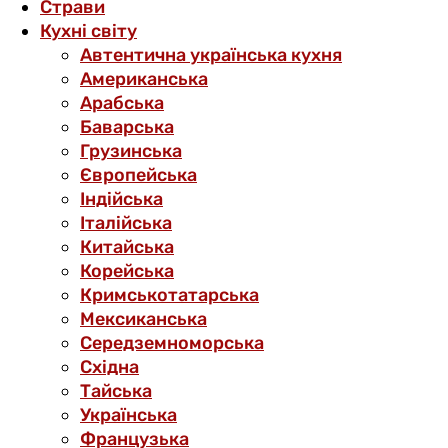
Страви
Кухні світу
Автентична українська кухня
Американська
Арабська
Баварська
Грузинська
Європейська
Індійська
Італійська
Китайська
Корейська
Кримськотатарська
Мексиканська
Середземноморська
Східна
Тайська
Українська
Французька