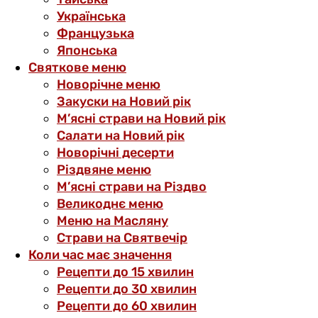
Українська
Французька
Японська
Святкове меню
Новорічне меню
Закуски на Новий рік
М’ясні страви на Новий рік
Салати на Новий рік
Новорічні десерти
Різдвяне меню
М’ясні страви на Різдво
Великоднє меню
Меню на Масляну
Страви на Святвечір
Коли час має значення
Рецепти до 15 хвилин
Рецепти до 30 хвилин
Рецепти до 60 хвилин