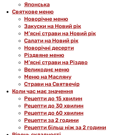
Японська
Святкове меню
Новорічне меню
Закуски на Новий рік
М’ясні страви на Новий рік
Салати на Новий рік
Новорічні десерти
Різдвяне меню
М’ясні страви на Різдво
Великоднє меню
Меню на Масляну
Страви на Святвечір
Коли час має значення
Рецепти до 15 хвилин
Рецепти до 30 хвилин
Рецепти до 60 хвилин
Рецепти за 2 години
Рецепти більш ніж за 2 години
Рівень складності