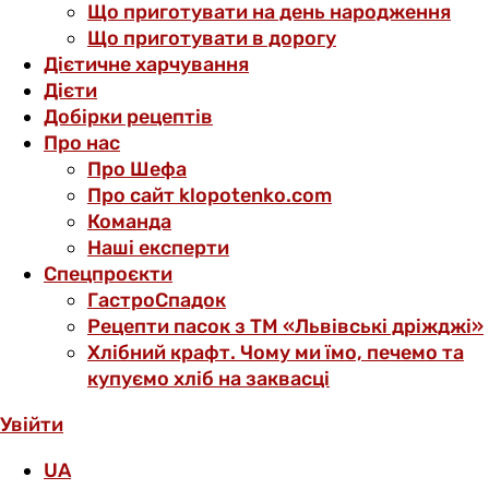
Що приготувати на день народження
Що приготувати в дорогу
Дієтичне харчування
Дієти
Добірки рецептів
Про нас
Про Шефа
Про сайт klopotenko.com
Команда
Наші експерти
Спецпроєкти
ГастроСпадок
Рецепти пасок з ТМ «Львівські дріжджі»
Хлібний крафт. Чому ми їмо, печемо та
купуємо хліб на заквасці
Увійти
UA