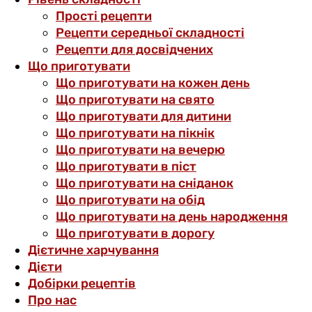
Прості рецепти
Рецепти середньої складності
Рецепти для досвідчених
Що приготувати
Що приготувати на кожен день
Що приготувати на свято
Що приготувати для дитини
Що приготувати на пікнік
Що приготувати на вечерю
Що приготувати в піст
Що приготувати на сніданок
Що приготувати на обід
Що приготувати на день народження
Що приготувати в дорогу
Дієтичне харчування
Дієти
Добірки рецептів
Про нас