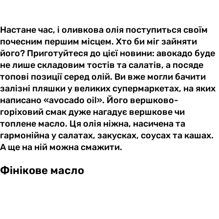
Настане час, і оливкова олія поступиться своїм
почесним першим місцем. Хто би міг зайняти
його? Приготуйтеся до цієї новини: авокадо буде
не лише складовим тостів та салатів, а посяде
топові позиції серед олій. Ви вже могли бачити
залізні пляшки у великих супермаркетах, на яких
написано «avocado oil». Його вершково-
горіховий смак дуже нагадує вершкове чи
топлене масло. Ця олія ніжна, насичена та
гармонійна у салатах, закусках, соусах та кашах.
А ще на ній можна смажити.
Фінікове масло