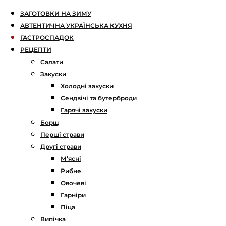
ЗАГОТОВКИ НА ЗИМУ
АВТЕНТИЧНА УКРАЇНСЬКА КУХНЯ
ГАСТРОСПАДОК
РЕЦЕПТИ
Салати
Закуски
Холодні закуски
Сендвічі та бутерброди
Гарячі закуски
Борщ
Перші страви
Другі страви
М’ясні
Рибне
Овочеві
Гарніри
Піца
Випічка