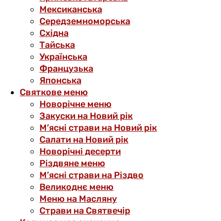
Мексиканська
Середземноморська
Східна
Тайська
Українська
Французька
Японська
Святкове меню
Новорічне меню
Закуски на Новий рік
М’ясні страви на Новий рік
Салати на Новий рік
Новорічні десерти
Різдвяне меню
М’ясні страви на Різдво
Великоднє меню
Меню на Масляну
Страви на Святвечір