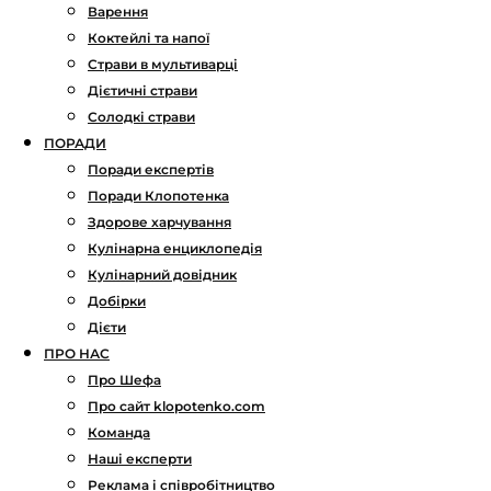
Варення
Коктейлі та напої
Страви в мультиварці
Дієтичні страви
Солодкі страви
ПОРАДИ
Поради експертів
Поради Клопотенка
Здорове харчування
Кулінарна енциклопедія
Кулінарний довідник
Добірки
Дієти
ПРО НАС
Про Шефа
Про сайт klopotenko.com
Команда
Наші експерти
Реклама і співробітництво