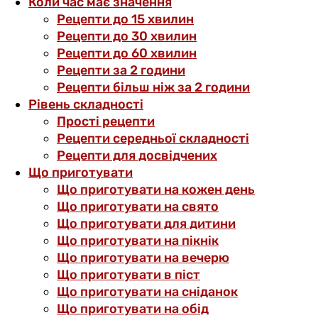
Коли час має значення
Рецепти до 15 хвилин
Рецепти до 30 хвилин
Рецепти до 60 хвилин
Рецепти за 2 години
Рецепти більш ніж за 2 години
Рівень складності
Прості рецепти
Рецепти середньої складності
Рецепти для досвідчених
Що приготувати
Що приготувати на кожен день
Що приготувати на свято
Що приготувати для дитини
Що приготувати на пікнік
Що приготувати на вечерю
Що приготувати в піст
Що приготувати на сніданок
Що приготувати на обід