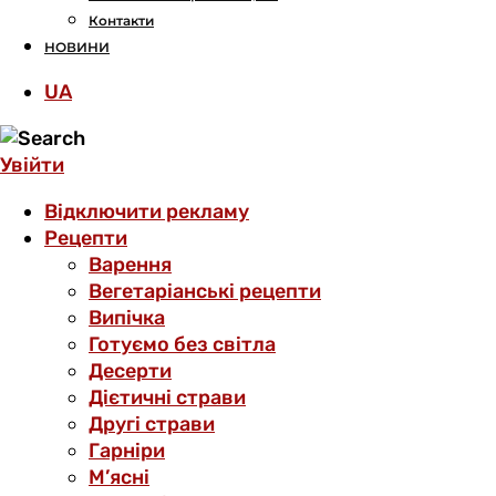
Контакти
НОВИНИ
UA
Увійти
Відключити рекламу
Рецепти
Варення
Вегетаріанські рецепти
Випічка
Готуємо без світла
Десерти
Дієтичні страви
Другі страви
Гарніри
М’ясні