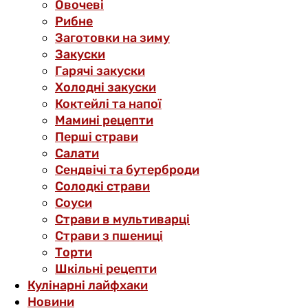
Овочеві
Рибне
Заготовки на зиму
Закуски
Гарячі закуски
Холодні закуски
Коктейлі та напої
Мамині рецепти
Перші страви
Салати
Сендвічі та бутерброди
Солодкі страви
Соуси
Страви в мультиварці
Страви з пшениці
Торти
Шкільні рецепти
Кулінарні лайфхаки
Новини