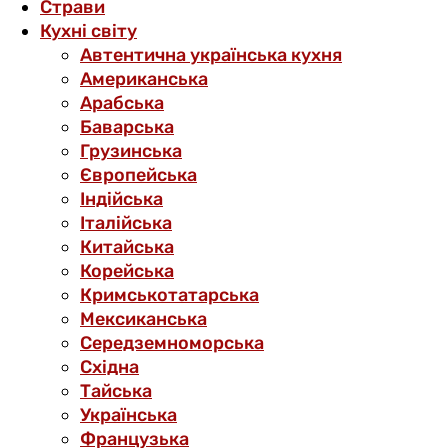
Страви
Кухні світу
Автентична українська кухня
Американська
Арабська
Баварська
Грузинська
Європейська
Індійська
Італійська
Китайська
Корейська
Кримськотатарська
Мексиканська
Середземноморська
Східна
Тайська
Українська
Французька