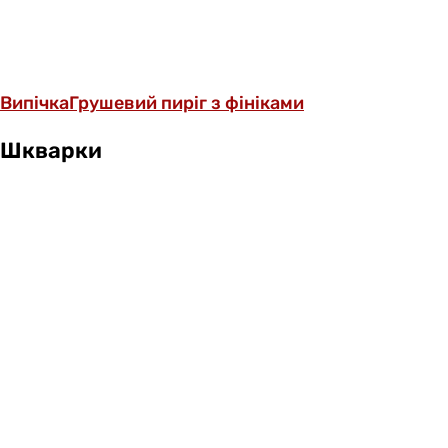
Випічка
Грушевий пиріг з фініками
Шкварки