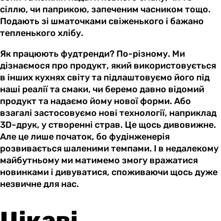
сіллю, чи паприкою, запеченим часником тощо.
Подають зі шматочками свіженького і бажано
тепленького хлібу.
Як працюють фудтренди? По-різному. Ми
дізнаємося про продукт, який використовується
в інших кухнях світу та підлаштовуємо його під
наші реалії та смаки, чи беремо давно відомий
продукт та надаємо йому нової форми. Або
взагалі застосовуємо нові технології, наприклад
3D-друк, у створенні страв. Це щось дивовижне.
Але це лише початок, бо фудінженерія
розвивається шаленими темпами. І в недалекому
майбутньому ми матимемо змогу вражатися
новинками і дивуватися, споживаючи щось дуже
незвичне для нас.
Цікаві