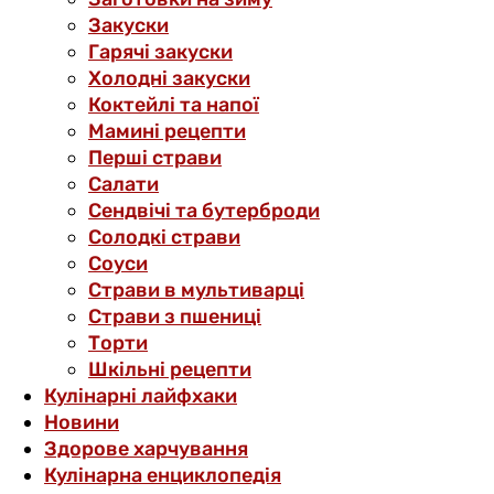
Закуски
Гарячі закуски
Холодні закуски
Коктейлі та напої
Мамині рецепти
Перші страви
Салати
Сендвічі та бутерброди
Солодкі страви
Соуси
Страви в мультиварці
Страви з пшениці
Торти
Шкільні рецепти
Кулінарні лайфхаки
Новини
Здорове харчування
Кулінарна енциклопедія