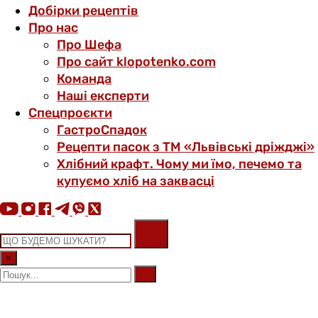
Добірки рецептів
Про нас
Про Шефа
Про сайт klopotenko.com
Команда
Наші експерти
Спецпроєкти
ГастроСпадок
Рецепти пасок з ТМ «Львівські дріжджі»
Хлібний крафт. Чому ми їмо, печемо та
купуємо хліб на заквасці
×