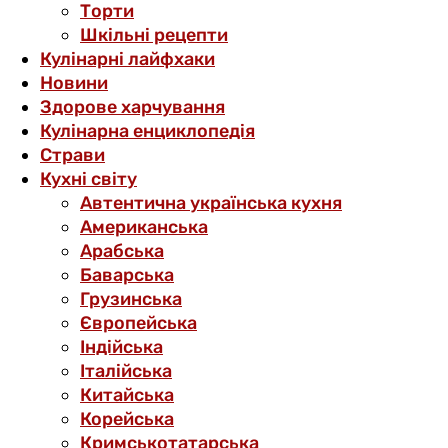
Торти
Шкільні рецепти
Кулінарні лайфхаки
Новини
Здорове харчування
Кулінарна енциклопедія
Страви
Кухні світу
Автентична українська кухня
Американська
Арабська
Баварська
Грузинська
Європейська
Індійська
Італійська
Китайська
Корейська
Кримськотатарська