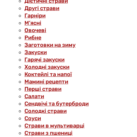
Дієтичні страви
Другі страви
Гарніри
М’ясні
Овочеві
Рибне
Заготовки на зиму
Закуски
Гарячі закуски
Холодні закуски
Коктейлі та напої
Мамині рецепти
Перші страви
Салати
Сендвічі та бутерброди
Солодкі страви
Соуси
Страви в мультиварці
Страви з пшениці