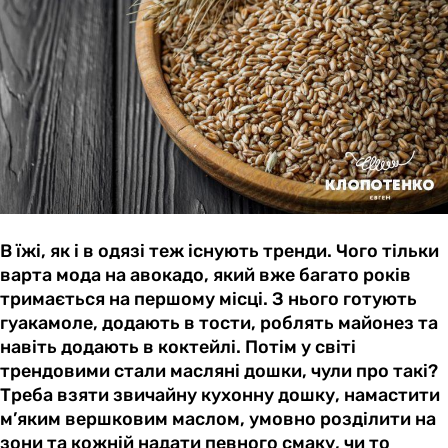
В їжі, як і в одязі теж існують тренди. Чого тільки
варта мода на авокадо, який вже багато років
тримається на першому місці. З нього готують
гуакамоле, додають в тости, роблять майонез та
навіть додають в коктейлі. Потім у світі
трендовими стали масляні дошки, чули про такі?
Треба взяти звичайну кухонну дошку, намастити
м’яким вершковим маслом, умовно розділити на
зони та кожній надати певного смаку, чи то