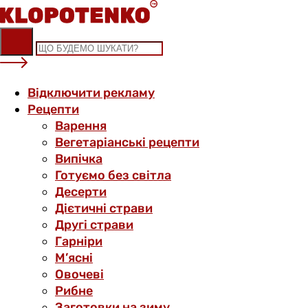
Skip
to
content
Відключити рекламу
Рецепти
Варення
Вегетаріанські рецепти
Випічка
Готуємо без світла
Десерти
Дієтичні страви
Другі страви
Гарніри
М’ясні
Овочеві
Рибне
Заготовки на зиму