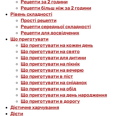
Рецепти за 2 години
Рецепти більш ніж за 2 години
Рівень складності
Прості рецепти
Рецепти середньої складності
Рецепти для досвідчених
Що приготувати
Що приготувати на кожен день
Що приготувати на свято
Що приготувати для дитини
Що приготувати на пікнік
Що приготувати на вечерю
Що приготувати в піст
Що приготувати на сніданок
Що приготувати на обід
Що приготувати на день народження
Що приготувати в дорогу
Дієтичне харчування
Дієти