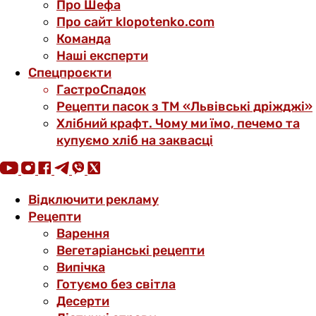
Про Шефа
Про сайт klopotenko.com
Команда
Наші експерти
Спецпроєкти
ГастроСпадок
Рецепти пасок з ТМ «Львівські дріжджі»
Хлібний крафт. Чому ми їмо, печемо та
купуємо хліб на заквасці
Відключити рекламу
Рецепти
Варення
Вегетаріанські рецепти
Випічка
Готуємо без світла
Десерти