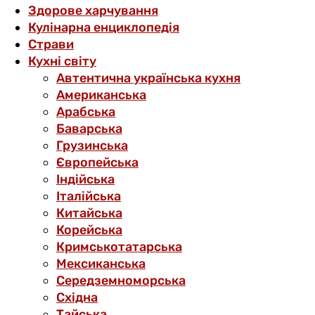
Здорове харчування
Кулінарна енциклопедія
Страви
Кухні світу
Автентична українська кухня
Американська
Арабська
Баварська
Грузинська
Європейська
Індійська
Італійська
Китайська
Корейська
Кримськотатарська
Мексиканська
Середземноморська
Східна
Тайська