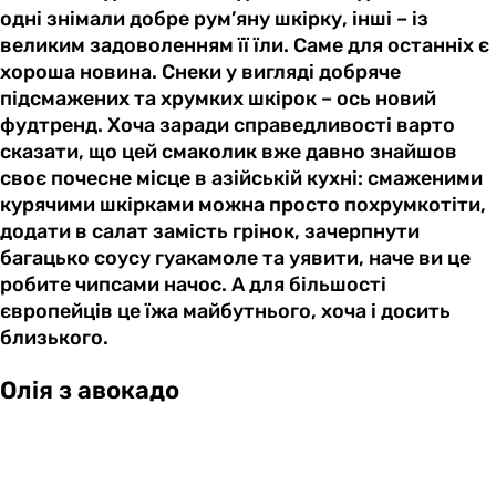
одні знімали добре рум’яну шкірку, інші – із
великим задоволенням її їли. Саме для останніх є
хороша новина. Снеки у вигляді добряче
підсмажених та хрумких шкірок – ось новий
фудтренд. Хоча заради справедливості варто
сказати, що цей смаколик вже давно знайшов
своє почесне місце в азійській кухні: смаженими
курячими шкірками можна просто похрумкотіти,
додати в салат замість грінок, зачерпнути
багацько соусу гуакамоле та уявити, наче ви це
робите чипсами начос. А для більшості
європейців це їжа майбутнього, хоча і досить
близького.
Олія з авокадо