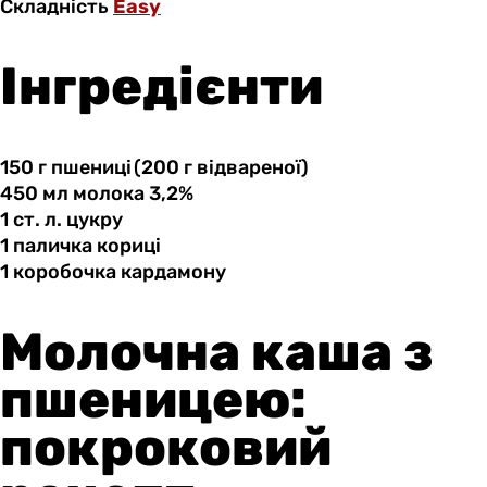
Складність
Easy
Інгредієнти
150 г
пшениці (200
г відвареної)
450 мл
молока
3,2%
1 ст.
л.
цукру
1 паличка
кориці
1 коробочка
кардамону
Молочна каша з
пшеницею:
покроковий