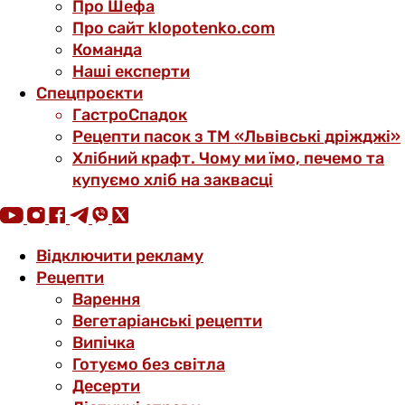
Про Шефа
Про сайт klopotenko.com
Команда
Наші експерти
Спецпроєкти
ГастроСпадок
Рецепти пасок з ТМ «Львівські дріжджі»
Хлібний крафт. Чому ми їмо, печемо та
купуємо хліб на заквасці
Відключити рекламу
Рецепти
Варення
Вегетаріанські рецепти
Випічка
Готуємо без світла
Десерти