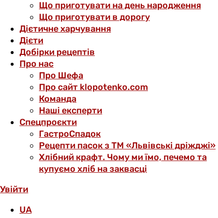
Що приготувати на день народження
Що приготувати в дорогу
Дієтичне харчування
Дієти
Добірки рецептів
Про нас
Про Шефа
Про сайт klopotenko.com
Команда
Наші експерти
Спецпроєкти
ГастроСпадок
Рецепти пасок з ТМ «Львівські дріжджі»
Хлібний крафт. Чому ми їмо, печемо та
купуємо хліб на заквасці
Увійти
UA