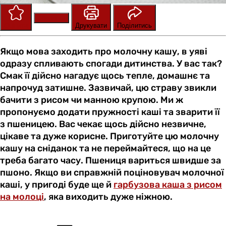
Зберегти
Оцінити
Друкувати
Поділитись
Якщо мова заходить про молочну кашу, в уяві
одразу спливають спогади дитинства. У вас так?
Смак її дійсно нагадує щось тепле, домашнє та
напрочуд затишне. Зазвичай, цю страву звикли
бачити з рисом чи манною крупою. Ми ж
пропонуємо додати пружності каші та зварити її
з пшеницею. Вас чекає щось дійсно незвичне,
цікаве та дуже корисне. Приготуйте цю молочну
кашу на сніданок та не переймайтеся, що на це
треба багато часу. Пшениця вариться швидше за
пшоно. Якщо ви справжній поціновувач молочної
каші, у пригоді буде ще й
гарбузова каша з рисом
на молоці
, яка виходить дуже ніжною.