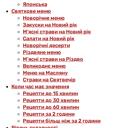
Японська
Святкове меню
Новорічне меню
Закуски на Новий рік
М’ясні страви на Новий рік
Салати на Новий рік
Новорічні десерти
Різдвяне меню
М’ясні страви на Різдво
Великоднє меню
Меню на Масляну
Страви на Святвечір
Коли час має значення
Рецепти до 15 хвилин
Рецепти до 30 хвилин
Рецепти до 60 хвилин
Рецепти за 2 години
Рецепти більш ніж за 2 години
Рівень складності