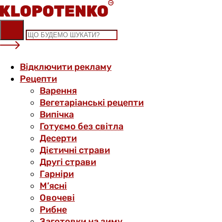
Skip
to
content
Відключити рекламу
Рецепти
Варення
Вегетаріанські рецепти
Випічка
Готуємо без світла
Десерти
Дієтичні страви
Другі страви
Гарніри
М’ясні
Овочеві
Рибне
Заготовки на зиму