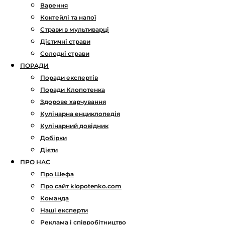
Варення
Коктейлі та напої
Страви в мультиварці
Дієтичні страви
Солодкі страви
ПОРАДИ
Поради експертів
Поради Клопотенка
Здорове харчування
Кулінарна енциклопедія
Кулінарний довідник
Добірки
Дієти
ПРО НАС
Про Шефа
Про сайт klopotenko.com
Команда
Наші експерти
Реклама і співробітництво