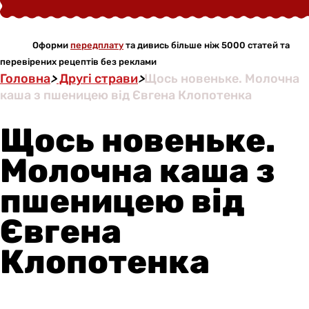
Оформи
передплату
та дивись більше ніж 5000 статей та
перевірених рецептів без реклами
Головна
>
Другі страви
>
Щось новеньке. Молочна
каша з пшеницею від Євгена Клопотенка
Щось новеньке.
Молочна каша з
пшеницею від
Євгена
Клопотенка