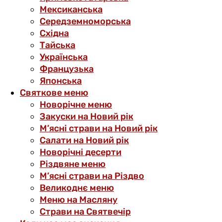
Мексиканська
Середземноморська
Східна
Тайська
Українська
Французька
Японська
Святкове меню
Новорічне меню
Закуски на Новий рік
М’ясні страви на Новий рік
Салати на Новий рік
Новорічні десерти
Різдвяне меню
М’ясні страви на Різдво
Великоднє меню
Меню на Масляну
Страви на Святвечір