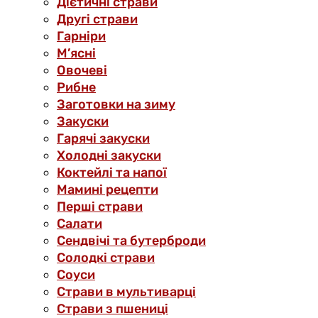
Дієтичні страви
Другі страви
Гарніри
М’ясні
Овочеві
Рибне
Заготовки на зиму
Закуски
Гарячі закуски
Холодні закуски
Коктейлі та напої
Мамині рецепти
Перші страви
Салати
Сендвічі та бутерброди
Солодкі страви
Соуси
Страви в мультиварці
Страви з пшениці