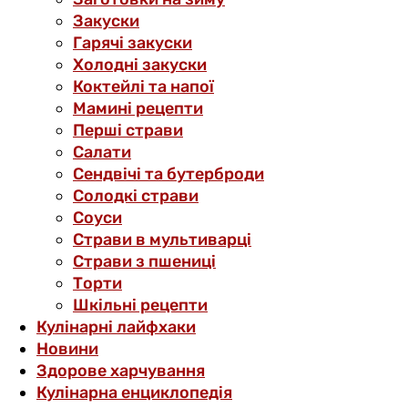
Закуски
Гарячі закуски
Холодні закуски
Коктейлі та напої
Мамині рецепти
Перші страви
Салати
Сендвічі та бутерброди
Солодкі страви
Соуси
Страви в мультиварці
Страви з пшениці
Торти
Шкільні рецепти
Кулінарні лайфхаки
Новини
Здорове харчування
Кулінарна енциклопедія