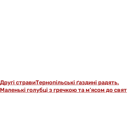
Другі страви
Тернопільські ґаздині радять.
Маленькі голубці з гречкою та м’ясом до свят