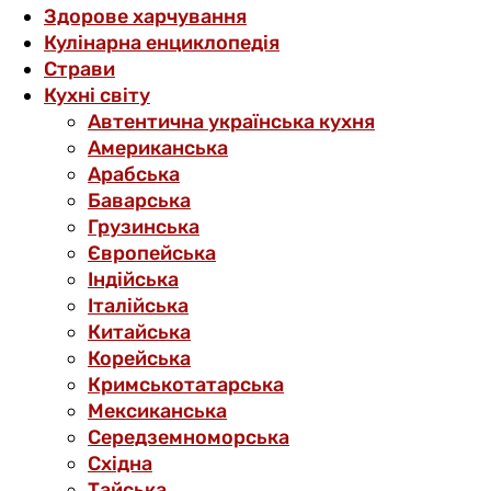
Здорове харчування
Кулінарна енциклопедія
Страви
Кухні світу
Автентична українська кухня
Американська
Арабська
Баварська
Грузинська
Європейська
Індійська
Італійська
Китайська
Корейська
Кримськотатарська
Мексиканська
Середземноморська
Східна
Тайська