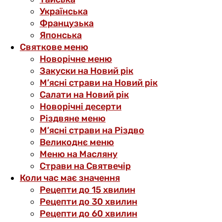
Українська
Французька
Японська
Святкове меню
Новорічне меню
Закуски на Новий рік
М’ясні страви на Новий рік
Салати на Новий рік
Новорічні десерти
Різдвяне меню
М’ясні страви на Різдво
Великоднє меню
Меню на Масляну
Страви на Святвечір
Коли час має значення
Рецепти до 15 хвилин
Рецепти до 30 хвилин
Рецепти до 60 хвилин