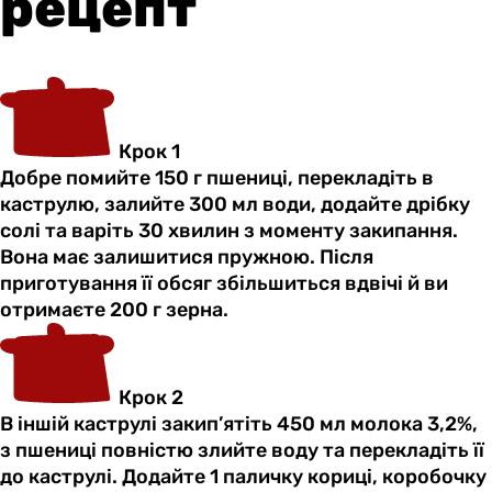
рецепт
Крок 1
Добре помийте 150 г пшениці, перекладіть в
каструлю, залийте 300 мл води, додайте дрібку
солі та варіть 30 хвилин з моменту закипання.
Вона має залишитися пружною. Після
приготування її обсяг збільшиться вдвічі й ви
отримаєте 200 г зерна.
Крок 2
В іншій каструлі закип’ятіть 450 мл молока 3,2%,
з пшениці повністю злийте воду та перекладіть її
до каструлі. Додайте 1 паличку кориці, коробочку