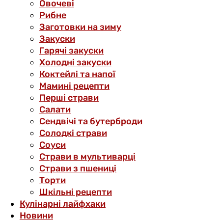
Овочеві
Рибне
Заготовки на зиму
Закуски
Гарячі закуски
Холодні закуски
Коктейлі та напої
Мамині рецепти
Перші страви
Салати
Сендвічі та бутерброди
Солодкі страви
Соуси
Страви в мультиварці
Страви з пшениці
Торти
Шкільні рецепти
Кулінарні лайфхаки
Новини