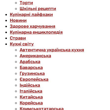
Торти
Шкільні рецепти
Кулінарні лайфхаки
Новини
Здорове харчування
Кулінарна енциклопедія
Страви
Кухні світу
Автентична українська кухня
Американська
Арабська
Баварська
Грузинська
Європейська
Індійська
Італійська
Китайська
Корейська
Кримськотатарська