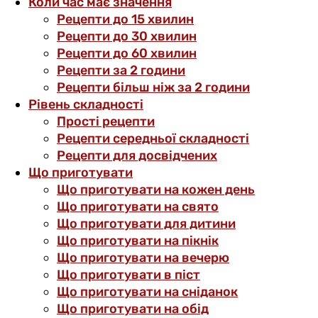
Коли час має значення
Рецепти до 15 хвилин
Рецепти до 30 хвилин
Рецепти до 60 хвилин
Рецепти за 2 години
Рецепти більш ніж за 2 години
Рівень складності
Прості рецепти
Рецепти середньої складності
Рецепти для досвідчених
Що приготувати
Що приготувати на кожен день
Що приготувати на свято
Що приготувати для дитини
Що приготувати на пікнік
Що приготувати на вечерю
Що приготувати в піст
Що приготувати на сніданок
Що приготувати на обід