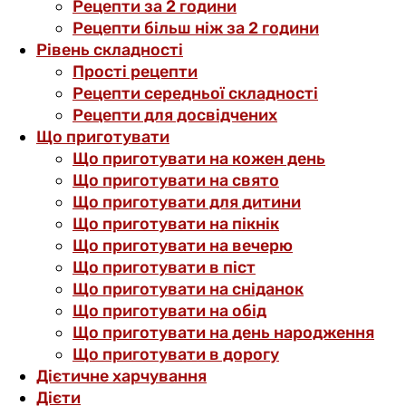
Рецепти за 2 години
Рецепти більш ніж за 2 години
Рівень складності
Прості рецепти
Рецепти середньої складності
Рецепти для досвідчених
Що приготувати
Що приготувати на кожен день
Що приготувати на свято
Що приготувати для дитини
Що приготувати на пікнік
Що приготувати на вечерю
Що приготувати в піст
Що приготувати на сніданок
Що приготувати на обід
Що приготувати на день народження
Що приготувати в дорогу
Дієтичне харчування
Дієти