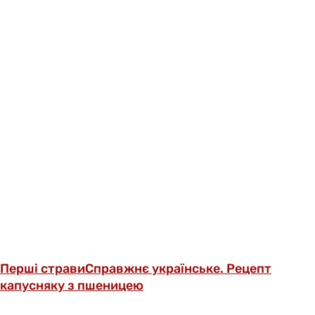
Перші страви
Справжнє українське. Рецепт
капусняку з пшеницею