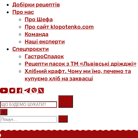
Добірки рецептів
Про нас
Про Шефа
Про сайт klopotenko.com
Команда
Наші експерти
Спецпроєкти
ГастроСпадок
Рецепти пасок з ТМ «Львівські дріжджі»
Хлібний крафт. Чому ми їмо, печемо та
купуємо хліб на заквасці
×