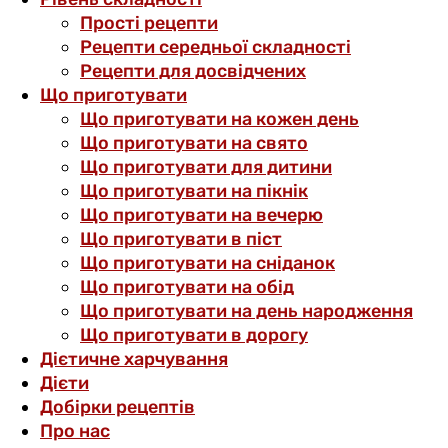
Прості рецепти
Рецепти середньої складності
Рецепти для досвідчених
Що приготувати
Що приготувати на кожен день
Що приготувати на свято
Що приготувати для дитини
Що приготувати на пікнік
Що приготувати на вечерю
Що приготувати в піст
Що приготувати на сніданок
Що приготувати на обід
Що приготувати на день народження
Що приготувати в дорогу
Дієтичне харчування
Дієти
Добірки рецептів
Про нас