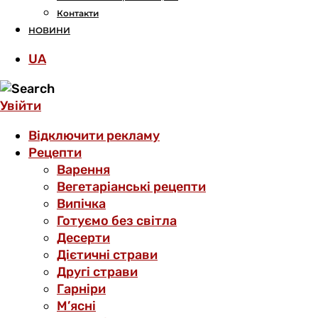
Контакти
НОВИНИ
UA
Увійти
Відключити рекламу
Рецепти
Варення
Вегетаріанські рецепти
Випічка
Готуємо без світла
Десерти
Дієтичні страви
Другі страви
Гарніри
М’ясні