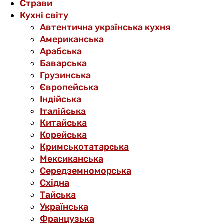
Страви
Кухні світу
Автентична українська кухня
Американська
Арабська
Баварська
Грузинська
Європейська
Індійська
Італійська
Китайська
Корейська
Кримськотатарська
Мексиканська
Середземноморська
Східна
Тайська
Українська
Французька