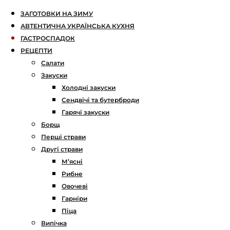
ЗАГОТОВКИ НА ЗИМУ
АВТЕНТИЧНА УКРАЇНСЬКА КУХНЯ
ГАСТРОСПАДОК
РЕЦЕПТИ
Салати
Закуски
Холодні закуски
Сендвічі та бутерброди
Гарячі закуски
Борщ
Перші страви
Другі страви
М’ясні
Рибне
Овочеві
Гарніри
Піца
Випічка