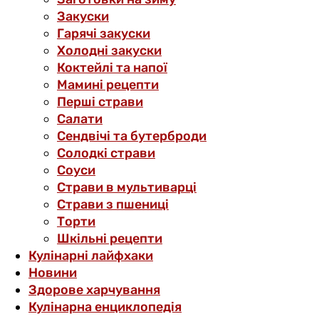
Закуски
Гарячі закуски
Холодні закуски
Коктейлі та напої
Мамині рецепти
Перші страви
Салати
Сендвічі та бутерброди
Солодкі страви
Соуси
Страви в мультиварці
Страви з пшениці
Торти
Шкільні рецепти
Кулінарні лайфхаки
Новини
Здорове харчування
Кулінарна енциклопедія