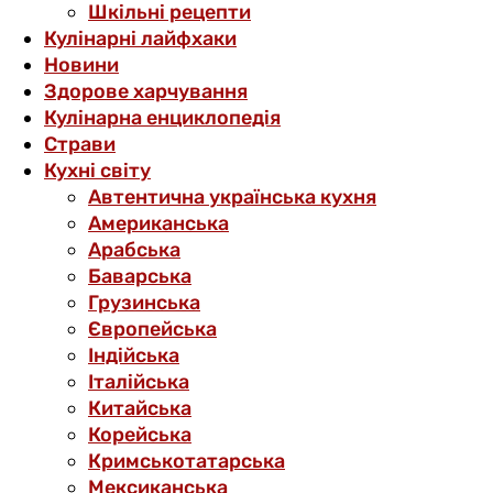
Шкільні рецепти
Кулінарні лайфхаки
Новини
Здорове харчування
Кулінарна енциклопедія
Страви
Кухні світу
Автентична українська кухня
Американська
Арабська
Баварська
Грузинська
Європейська
Індійська
Італійська
Китайська
Корейська
Кримськотатарська
Мексиканська