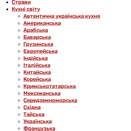
Страви
Кухні світу
Автентична українська кухня
Американська
Арабська
Баварська
Грузинська
Європейська
Індійська
Італійська
Китайська
Корейська
Кримськотатарська
Мексиканська
Середземноморська
Східна
Тайська
Українська
Французька