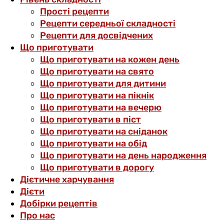
Прості рецепти
Рецепти середньої складності
Рецепти для досвідчених
Що приготувати
Що приготувати на кожен день
Що приготувати на свято
Що приготувати для дитини
Що приготувати на пікнік
Що приготувати на вечерю
Що приготувати в піст
Що приготувати на сніданок
Що приготувати на обід
Що приготувати на день народження
Що приготувати в дорогу
Дієтичне харчування
Дієти
Добірки рецептів
Про нас