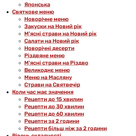
Японська
Святкове меню
Новорічне меню
Закуски на Новий рік
М’ясні страви на Новий рік
Салати на Новий рік
Новорічні десерти
Різдвяне меню
М’ясні страви на Різдво
Великоднє меню
Меню на Масляну
Страви на Святвечір
Коли час має значення
Рецепти до 15 хвилин
Рецепти до 30 хвилин
Рецепти до 60 хвилин
Рецепти за 2 години
Рецепти більш ніж за 2 години
Рівень складності