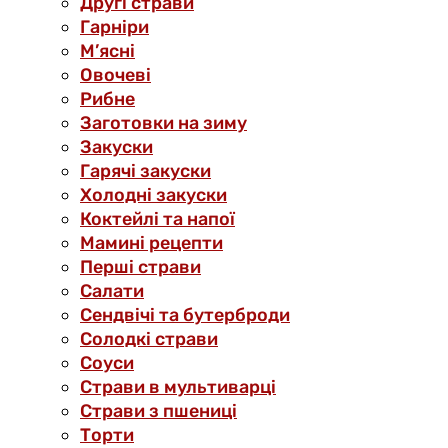
Другі страви
Гарніри
М’ясні
Овочеві
Рибне
Заготовки на зиму
Закуски
Гарячі закуски
Холодні закуски
Коктейлі та напої
Мамині рецепти
Перші страви
Салати
Сендвічі та бутерброди
Солодкі страви
Соуси
Страви в мультиварці
Страви з пшениці
Торти