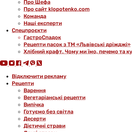
Про Шефа
Про сайт klopotenko.com
Команда
Наші експерти
Спецпроєкти
ГастроСпадок
Рецепти пасок з ТМ «Львівські дріжджі»
Хлібний крафт. Чому ми їмо, печемо та к
Відключити рекламу
Рецепти
Варення
Вегетаріанські рецепти
Випічка
Готуємо без світла
Десерти
Дієтичні страви