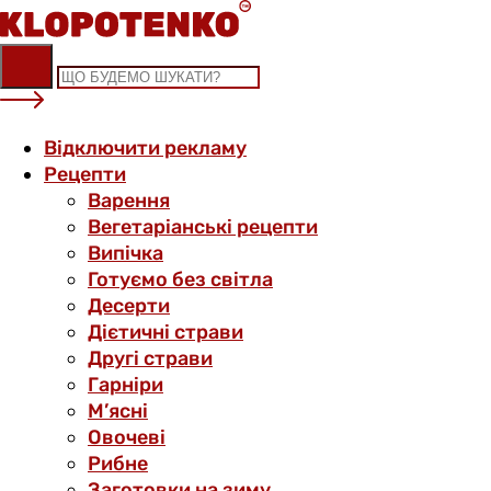
Skip
to
content
Відключити рекламу
Рецепти
Варення
Вегетаріанські рецепти
Випічка
Готуємо без світла
Десерти
Дієтичні страви
Другі страви
Гарніри
М’ясні
Овочеві
Рибне
Заготовки на зиму