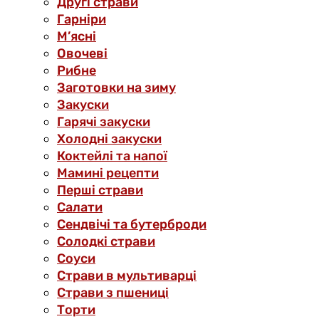
Другі страви
Гарніри
М’ясні
Овочеві
Рибне
Заготовки на зиму
Закуски
Гарячі закуски
Холодні закуски
Коктейлі та напої
Мамині рецепти
Перші страви
Салати
Сендвічі та бутерброди
Солодкі страви
Соуси
Страви в мультиварці
Страви з пшениці
Торти