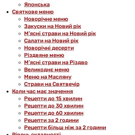
Японська
Святкове меню
Новорічне меню
Закуски на Новий рік
М’ясні страви на Новий рік
Салати на Новий рік
Новорічні десерти
Різдвяне меню
М’ясні страви на Різдво
Великоднє меню
Меню на Масляну
Страви на Святвечір
Коли час має значення
Рецепти до 15 хвилин
Рецепти до 30 хвилин
Рецепти до 60 хвилин
Рецепти за 2 години
Рецепти більш ніж за 2 години
Рівень складності