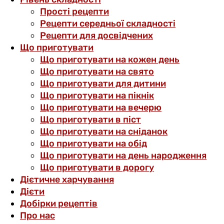
Прості рецепти
Рецепти середньої складності
Рецепти для досвідчених
Що приготувати
Що приготувати на кожен день
Що приготувати на свято
Що приготувати для дитини
Що приготувати на пікнік
Що приготувати на вечерю
Що приготувати в піст
Що приготувати на сніданок
Що приготувати на обід
Що приготувати на день народження
Що приготувати в дорогу
Дієтичне харчування
Дієти
Добірки рецептів
Про нас