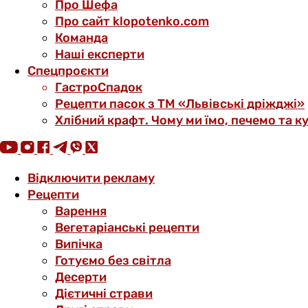
Про Шефа
Про сайт klopotenko.com
Команда
Наші експерти
Спецпроєкти
ГастроСпадок
Рецепти пасок з ТМ «Львівські дріжджі»
Хлібний крафт. Чому ми їмо, печемо та к
Відключити рекламу
Рецепти
Варення
Вегетаріанські рецепти
Випічка
Готуємо без світла
Десерти
Дієтичні страви