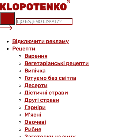
Skip
to
content
Відключити рекламу
Рецепти
Варення
Вегетаріанські рецепти
Випічка
Готуємо без світла
Десерти
Дієтичні страви
Другі страви
Гарніри
М’ясні
Овочеві
Рибне
Заготовки на зиму