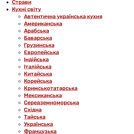
Страви
Кухні світу
Автентична українська кухня
Американська
Арабська
Баварська
Грузинська
Європейська
Індійська
Італійська
Китайська
Корейська
Кримськотатарська
Мексиканська
Середземноморська
Східна
Тайська
Українська
Французька