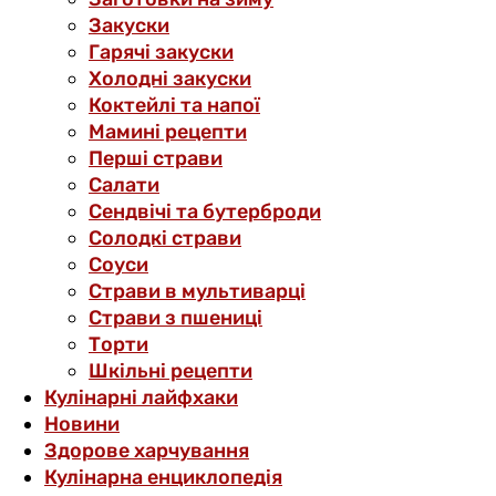
Закуски
Гарячі закуски
Холодні закуски
Коктейлі та напої
Мамині рецепти
Перші страви
Салати
Сендвічі та бутерброди
Солодкі страви
Соуси
Страви в мультиварці
Страви з пшениці
Торти
Шкільні рецепти
Кулінарні лайфхаки
Новини
Здорове харчування
Кулінарна енциклопедія