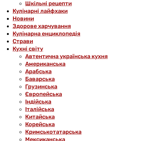
Шкільні рецепти
Кулінарні лайфхаки
Новини
Здорове харчування
Кулінарна енциклопедія
Страви
Кухні світу
Автентична українська кухня
Американська
Арабська
Баварська
Грузинська
Європейська
Індійська
Італійська
Китайська
Корейська
Кримськотатарська
Мексиканська