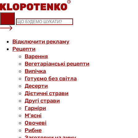
Skip
to
content
Відключити рекламу
Рецепти
Варення
Вегетаріанські рецепти
Випічка
Готуємо без світла
Десерти
Дієтичні страви
Другі страви
Гарніри
М’ясні
Овочеві
Рибне
Заготовки на зиму