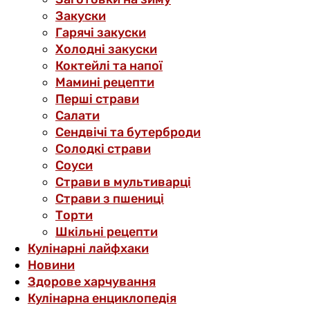
Закуски
Гарячі закуски
Холодні закуски
Коктейлі та напої
Мамині рецепти
Перші страви
Салати
Сендвічі та бутерброди
Солодкі страви
Соуси
Страви в мультиварці
Страви з пшениці
Торти
Шкільні рецепти
Кулінарні лайфхаки
Новини
Здорове харчування
Кулінарна енциклопедія