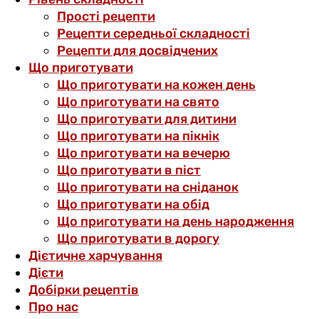
Прості рецепти
Рецепти середньої складності
Рецепти для досвідчених
Що приготувати
Що приготувати на кожен день
Що приготувати на свято
Що приготувати для дитини
Що приготувати на пікнік
Що приготувати на вечерю
Що приготувати в піст
Що приготувати на сніданок
Що приготувати на обід
Що приготувати на день народження
Що приготувати в дорогу
Дієтичне харчування
Дієти
Добірки рецептів
Про нас