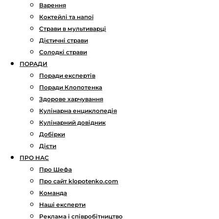
Варення
Коктейлі та напої
Страви в мультиварці
Дієтичні страви
Солодкі страви
ПОРАДИ
Поради експертів
Поради Клопотенка
Здорове харчування
Кулінарна енциклопедія
Кулінарний довідник
Добірки
Дієти
ПРО НАС
Про Шефа
Про сайт klopotenko.com
Команда
Наші експерти
Реклама і співробітництво