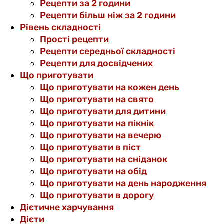
Рецепти за 2 години
Рецепти більш ніж за 2 години
Рівень складності
Прості рецепти
Рецепти середньої складності
Рецепти для досвідчених
Що приготувати
Що приготувати на кожен день
Що приготувати на свято
Що приготувати для дитини
Що приготувати на пікнік
Що приготувати на вечерю
Що приготувати в піст
Що приготувати на сніданок
Що приготувати на обід
Що приготувати на день народження
Що приготувати в дорогу
Дієтичне харчування
Дієти