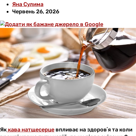
Яна Сулима
Червень 26, 2026
Як
кава натщесерце
впливає на здоровʼя та коли