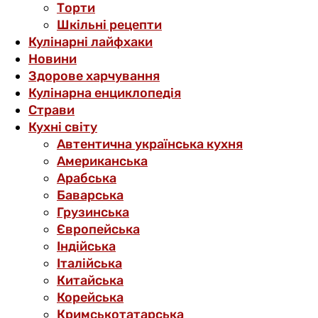
Торти
Шкільні рецепти
Кулінарні лайфхаки
Новини
Здорове харчування
Кулінарна енциклопедія
Страви
Кухні світу
Автентична українська кухня
Американська
Арабська
Баварська
Грузинська
Європейська
Індійська
Італійська
Китайська
Корейська
Кримськотатарська