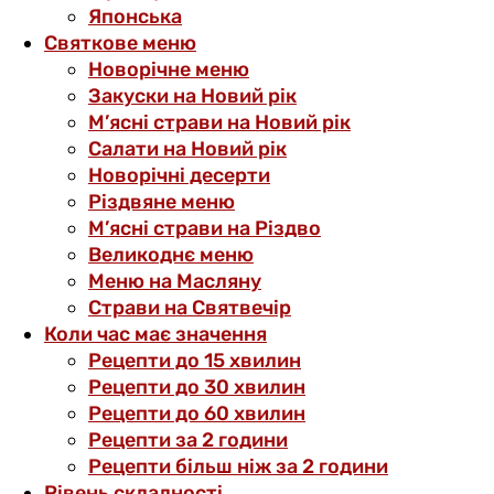
Японська
Святкове меню
Новорічне меню
Закуски на Новий рік
М’ясні страви на Новий рік
Салати на Новий рік
Новорічні десерти
Різдвяне меню
М’ясні страви на Різдво
Великоднє меню
Меню на Масляну
Страви на Святвечір
Коли час має значення
Рецепти до 15 хвилин
Рецепти до 30 хвилин
Рецепти до 60 хвилин
Рецепти за 2 години
Рецепти більш ніж за 2 години
Рівень складності