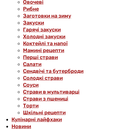
Овочеві
Рибне
Заготовки на зиму
Закуски
Гарячі закуски
Холодні закуски
Коктейлі та напої
Мамині рецепти
Перші страви
Салати
Сендвічі та бутерброди
Солодкі страви
Соуси
Страви в мультиварці
Страви з пшениці
Торти
Шкільні рецепти
Кулінарні лайфхаки
Новини