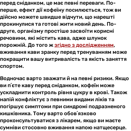
перед сніданком, це має певні переваги. По-
перше, ефект дії кофеїну посилюється, тож ви
дійсно можете швидше відчути, що нарешті
прокинулися та готові жити новий день. По-
друге, організму простіше засвоїти корисні
речовини, які містить кава, адже шлунок
порожній. До того ж
згідно з дослідженням
,
вживання кави зранку перед тренуванням може
покращити вашу витривалість та якість заняття
спортом.
Водночас варто зважати й на певні ризики. Якщо
ви пʼєте каву перед сніданком, кофеїн може
ускладнити контроль рівня цукру в крові. Також
напій конфліктує з певними видами ліків та
погіршує симптоми при синдромі подразненого
кишківника. Тому варто обовʼязково
проконсультуватися з лікарем, якщо ви маєте
сумніви стосовно вживання напою натщесерце.