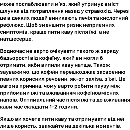
може послаблювати м’яз, який утримує вміст
шлунка від потрапляння назад у стравохід. Через
це в деяких людей виникають печія та кислотний
рефлюкс. Щоб зменшити ризик неприємних
симптомів, краще пити каву після їжі, а не
натщесерце.
Водночас не варто очікувати такого ж заряду
бадьорості від кофеїну, який ви могли б
отримати, якби випили каву натще. Також
зауважимо, що кофеїн перешкоджає засвоєнню
певних корисних речовин, як-от заліза, з їжі. Це
вагома причина, чому варто робити паузу між
прийомами їжі та вживанням кофеїновмісних
напоїв. Оптимальний час після їжі та до вживання
кави має складати 1–2 години.
Якщо ви хочете пити каву та отримувати від неї
лише користь, зважайте на декілька моментів.