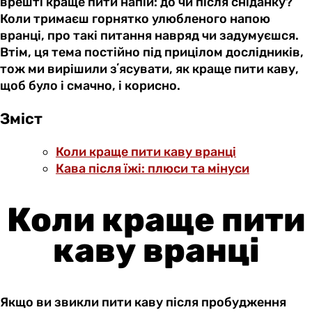
врешті краще пити напій: до чи після сніданку?
Коли тримаєш горнятко улюбленого напою
вранці, про такі питання навряд чи задумуєшся.
Втім, ця тема постійно під прицілом дослідників,
тож ми вирішили зʼясувати, як краще пити каву,
щоб було і смачно, і корисно.
Зміст
Коли краще пити каву вранці
Кава після їжі: плюси та мінуси
Коли краще пити
каву вранці
Якщо ви звикли пити каву після пробудження