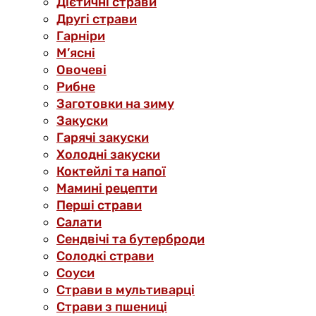
Дієтичні страви
Другі страви
Гарніри
М’ясні
Овочеві
Рибне
Заготовки на зиму
Закуски
Гарячі закуски
Холодні закуски
Коктейлі та напої
Мамині рецепти
Перші страви
Салати
Сендвічі та бутерброди
Солодкі страви
Соуси
Страви в мультиварці
Страви з пшениці