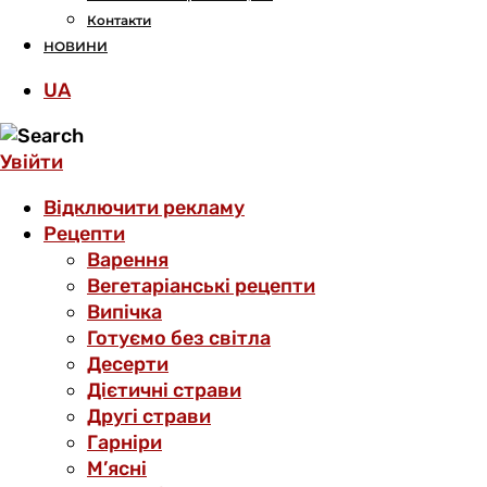
Контакти
НОВИНИ
UA
Увійти
Відключити рекламу
Рецепти
Варення
Вегетаріанські рецепти
Випічка
Готуємо без світла
Десерти
Дієтичні страви
Другі страви
Гарніри
М’ясні