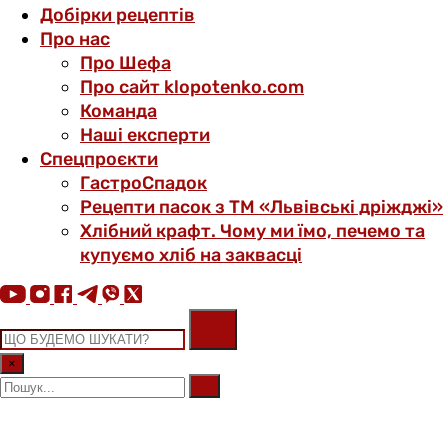
Добірки рецептів
Про нас
Про Шефа
Про сайт klopotenko.com
Команда
Наші експерти
Спецпроєкти
ГастроСпадок
Рецепти пасок з ТМ «Львівські дріжджі»
Хлібний крафт. Чому ми їмо, печемо та
купуємо хліб на заквасці
×