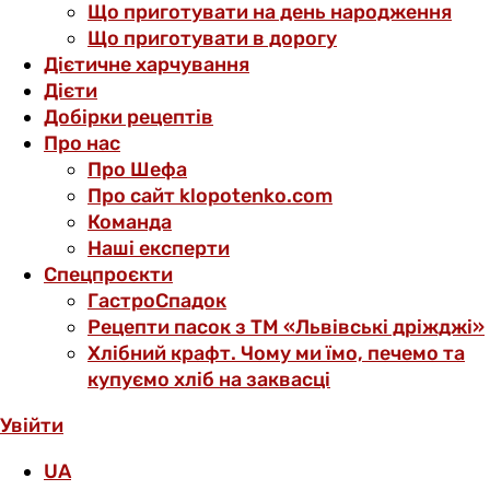
Що приготувати на день народження
Що приготувати в дорогу
Дієтичне харчування
Дієти
Добірки рецептів
Про нас
Про Шефа
Про сайт klopotenko.com
Команда
Наші експерти
Спецпроєкти
ГастроСпадок
Рецепти пасок з ТМ «Львівські дріжджі»
Хлібний крафт. Чому ми їмо, печемо та
купуємо хліб на заквасці
Увійти
UA