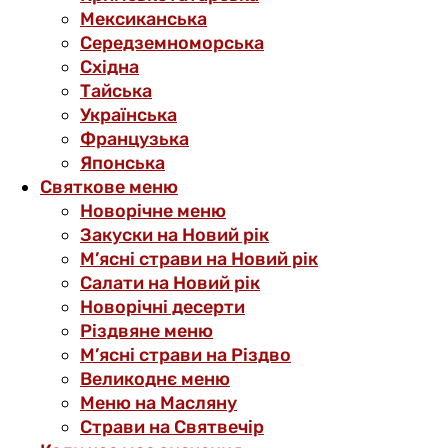
Мексиканська
Середземноморська
Східна
Тайська
Українська
Французька
Японська
Святкове меню
Новорічне меню
Закуски на Новий рік
М’ясні страви на Новий рік
Салати на Новий рік
Новорічні десерти
Різдвяне меню
М’ясні страви на Різдво
Великоднє меню
Меню на Масляну
Страви на Святвечір