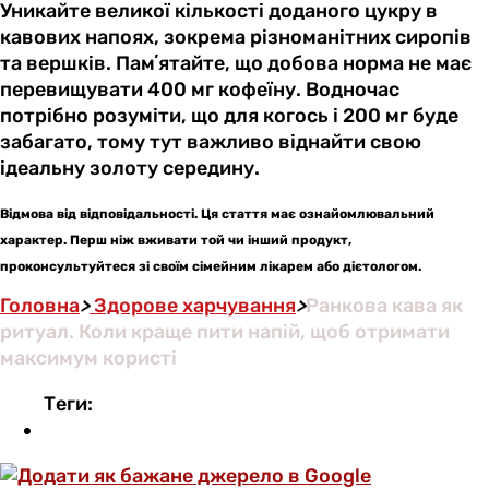
Уникайте великої кількості доданого цукру в
кавових напоях, зокрема різноманітних сиропів
та вершків. Памʼятайте, що добова норма не має
перевищувати 400 мг кофеїну. Водночас
потрібно розуміти, що для когось і 200 мг буде
забагато, тому тут важливо віднайти свою
ідеальну золоту середину.
Відмова від відповідальності. Ця стаття має ознайомлювальний
характер. Перш ніж вживати той чи інший продукт,
проконсультуйтеся зі своїм сімейним лікарем або дієтологом.
Головна
>
Здорове харчування
>
Ранкова кава як
ритуал. Коли краще пити напій, щоб отримати
максимум користі
Теги: