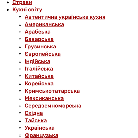
Страви
Кухні світу
Автентична українська кухня
Американська
Арабська
Баварська
Грузинська
Європейська
Індійська
Італійська
Китайська
Корейська
Кримськотатарська
Мексиканська
Середземноморська
Східна
Тайська
Українська
Французька