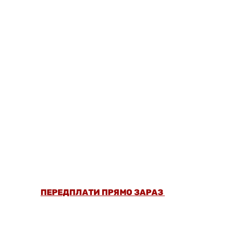
ОФОРМИ ПЕРЕДПЛАТУ ТА ДИВИСЬ БІЛЬШЕ
НІЖ 5000 СТАТЕЙ ТА ПЕРЕВІРЕНИХ
РЕЦЕПТІВ БЕЗ РЕКЛАМИ.
ПЕРЕДПЛАТИ ПРЯМО ЗАРАЗ