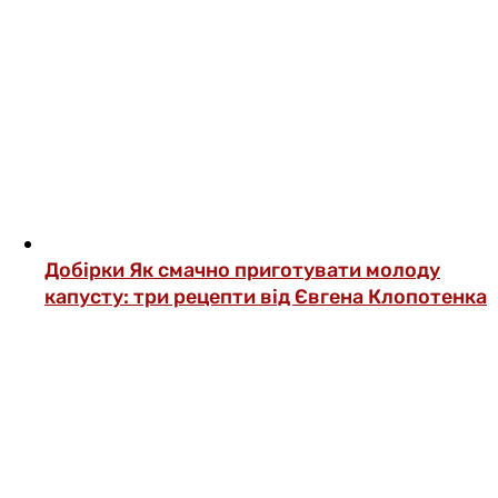
Добірки
Як смачно приготувати молоду
капусту: три рецепти від Євгена Клопотенка