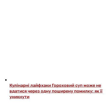
Кулінарні лайфхаки
Гороховий суп може не
вдатися через одну поширену помилку: як її
уникнути