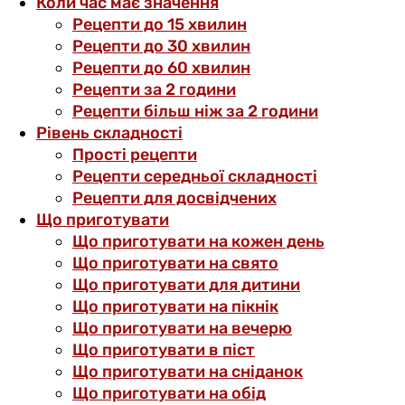
Коли час має значення
Рецепти до 15 хвилин
Рецепти до 30 хвилин
Рецепти до 60 хвилин
Рецепти за 2 години
Рецепти більш ніж за 2 години
Рівень складності
Прості рецепти
Рецепти середньої складності
Рецепти для досвідчених
Що приготувати
Що приготувати на кожен день
Що приготувати на свято
Що приготувати для дитини
Що приготувати на пікнік
Що приготувати на вечерю
Що приготувати в піст
Що приготувати на сніданок
Що приготувати на обід