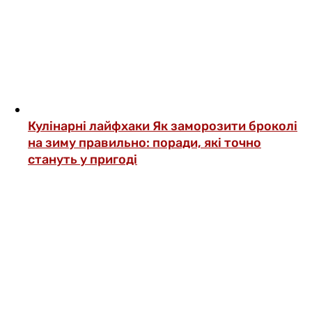
Кулінарні лайфхаки
Як заморозити броколі
на зиму правильно: поради, які точно
стануть у пригоді