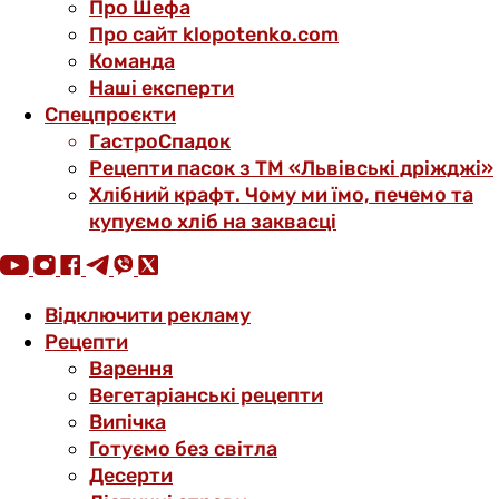
Про Шефа
Про сайт klopotenko.com
Команда
Наші експерти
Спецпроєкти
ГастроСпадок
Рецепти пасок з ТМ «Львівські дріжджі»
Хлібний крафт. Чому ми їмо, печемо та
купуємо хліб на заквасці
Відключити рекламу
Рецепти
Варення
Вегетаріанські рецепти
Випічка
Готуємо без світла
Десерти