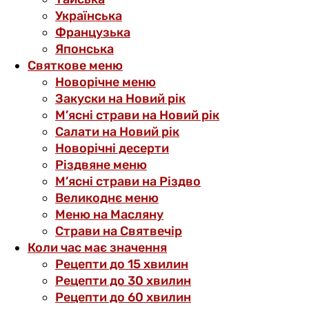
Українська
Французька
Японська
Святкове меню
Новорічне меню
Закуски на Новий рік
М’ясні страви на Новий рік
Салати на Новий рік
Новорічні десерти
Різдвяне меню
М’ясні страви на Різдво
Великоднє меню
Меню на Масляну
Страви на Святвечір
Коли час має значення
Рецепти до 15 хвилин
Рецепти до 30 хвилин
Рецепти до 60 хвилин