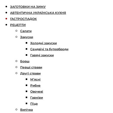
ЗАГОТОВКИ НА ЗИМУ
АВТЕНТИЧНА УКРАЇНСЬКА КУХНЯ
ГАСТРОСПАДОК
РЕЦЕПТИ
Салати
Закуски
Холодні закуски
Сендвічі та бутерброди
Гарячі закуски
Борщ
Перші страви
Другі страви
М’ясні
Рибне
Овочеві
Гарніри
Піца
Випічка