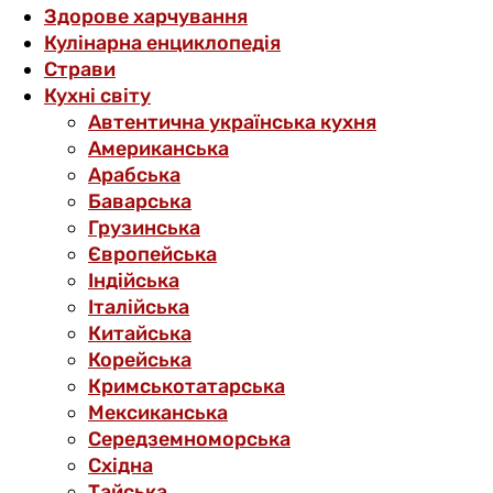
Здорове харчування
Кулінарна енциклопедія
Страви
Кухні світу
Автентична українська кухня
Американська
Арабська
Баварська
Грузинська
Європейська
Індійська
Італійська
Китайська
Корейська
Кримськотатарська
Мексиканська
Середземноморська
Східна
Тайська