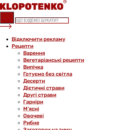
Skip
to
content
Відключити рекламу
Рецепти
Варення
Вегетаріанські рецепти
Випічка
Готуємо без світла
Десерти
Дієтичні страви
Другі страви
Гарніри
М’ясні
Овочеві
Рибне
Заготовки на зиму