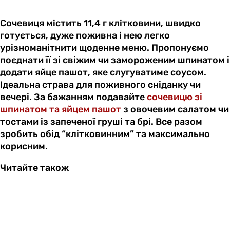
Сочевиця містить 11,4 г клітковини, швидко
готується, дуже поживна і нею легко
урізноманітнити щоденне меню. Пропонуємо
поєднати її зі свіжим чи замороженим шпинатом і
додати яйце пашот, яке слугуватиме соусом.
Ідеальна страва для поживного сніданку чи
вечері. За бажанням подавайте
сочевицю зі
шпинатом та яйцем пашот
з овочевим салатом чи
тостами із запеченої груші та брі. Все разом
зробить обід “клітковинним” та максимально
корисним.
Читайте також