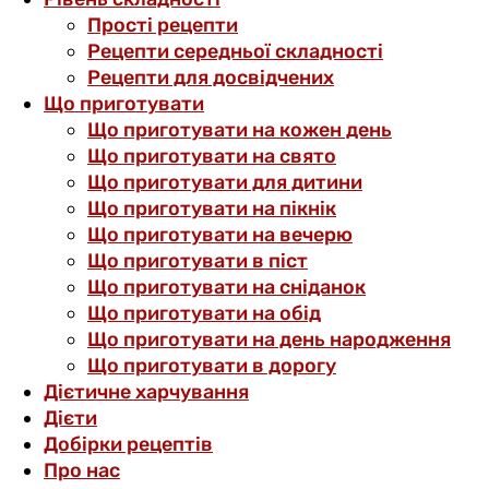
Прості рецепти
Рецепти середньої складності
Рецепти для досвідчених
Що приготувати
Що приготувати на кожен день
Що приготувати на свято
Що приготувати для дитини
Що приготувати на пікнік
Що приготувати на вечерю
Що приготувати в піст
Що приготувати на сніданок
Що приготувати на обід
Що приготувати на день народження
Що приготувати в дорогу
Дієтичне харчування
Дієти
Добірки рецептів
Про нас