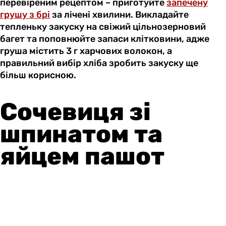
перевіреним рецептом – приготуйте
запечену
грушу з брі
за лічені хвилини. Викладайте
тепленьку закуску на свіжий цільнозерновий
багет та поповнюйте запаси клітковини, адже
груша містить 3 г харчових волокон, а
правильний вибір хліба зробить закуску ще
більш корисною.
Сочевиця зі
шпинатом та
яйцем пашот