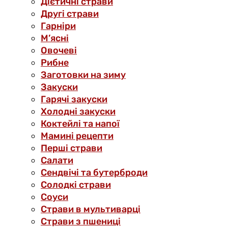
Дієтичні страви
Другі страви
Гарніри
М’ясні
Овочеві
Рибне
Заготовки на зиму
Закуски
Гарячі закуски
Холодні закуски
Коктейлі та напої
Мамині рецепти
Перші страви
Салати
Сендвічі та бутерброди
Солодкі страви
Соуси
Страви в мультиварці
Страви з пшениці