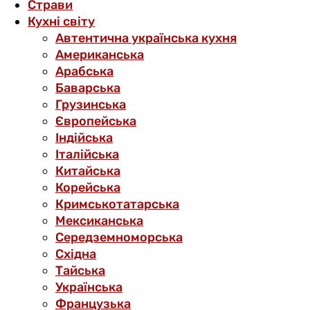
Страви
Кухні світу
Автентична українська кухня
Американська
Арабська
Баварська
Грузинська
Європейська
Індійська
Італійська
Китайська
Корейська
Кримськотатарська
Мексиканська
Середземноморська
Східна
Тайська
Українська
Французька