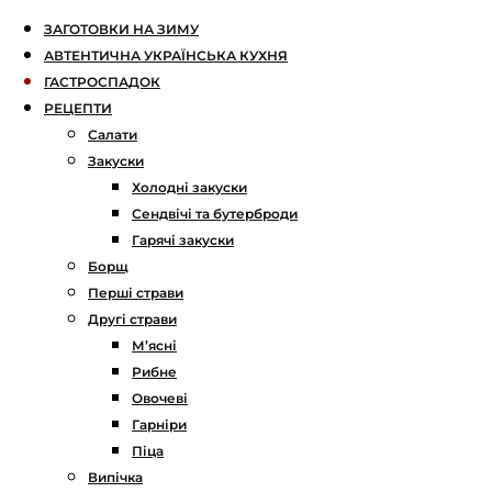
ЗАГОТОВКИ НА ЗИМУ
АВТЕНТИЧНА УКРАЇНСЬКА КУХНЯ
ГАСТРОСПАДОК
РЕЦЕПТИ
Салати
Закуски
Холодні закуски
Сендвічі та бутерброди
Гарячі закуски
Борщ
Перші страви
Другі страви
М’ясні
Рибне
Овочеві
Гарніри
Піца
Випічка