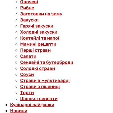
Овочеві
Рибне
Заготовки на зиму
Закуски
Гарячі закуски
Холодні закуски
Коктейлі та напої
Мамині рецепти
Перші страви
Салати
Сендвічі та бутерброди
Солодкі страви
Соуси
Страви в мультиварці
Страви з пшениці
Торти
Шкільні рецепти
Кулінарні лайфхаки
Новини