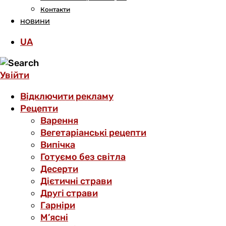
Контакти
НОВИНИ
UA
Увійти
Відключити рекламу
Рецепти
Варення
Вегетаріанські рецепти
Випічка
Готуємо без світла
Десерти
Дієтичні страви
Другі страви
Гарніри
М’ясні