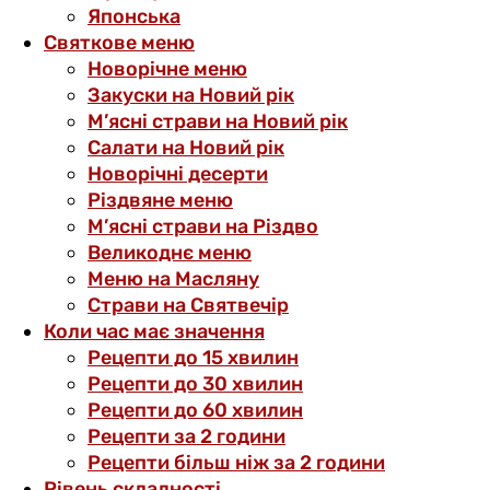
Японська
Святкове меню
Новорічне меню
Закуски на Новий рік
М’ясні страви на Новий рік
Салати на Новий рік
Новорічні десерти
Різдвяне меню
М’ясні страви на Різдво
Великоднє меню
Меню на Масляну
Страви на Святвечір
Коли час має значення
Рецепти до 15 хвилин
Рецепти до 30 хвилин
Рецепти до 60 хвилин
Рецепти за 2 години
Рецепти більш ніж за 2 години
Рівень складності