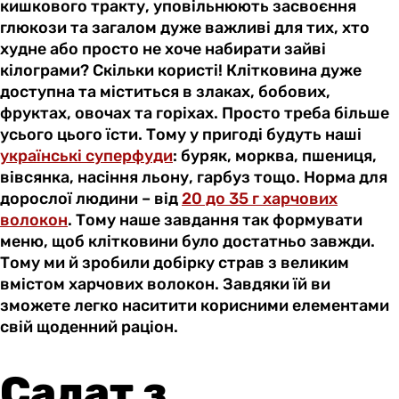
кишкового тракту, уповільнюють засвоєння
глюкози та загалом дуже важливі для тих, хто
худне або просто не хоче набирати зайві
кілограми? Скільки користі! Клітковина дуже
доступна та міститься в злаках, бобових,
фруктах, овочах та горіхах. Просто треба більше
усього цього їсти. Тому у пригоді будуть наші
українські суперфуди
: буряк, морква, пшениця,
вівсянка, насіння льону, гарбуз тощо. Норма для
дорослої людини – від
20 до 35 г харчових
волокон
. Тому наше завдання так формувати
меню, щоб клітковини було достатньо завжди.
Тому ми й зробили добірку страв з великим
вмістом харчових волокон. Завдяки їй ви
зможете легко наситити корисними елементами
свій щоденний раціон.
Салат з