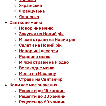
Українська
Французька
Японська
Святкове меню
Новорічне меню
Закуски на Новий рік
М’ясні страви на Новий рік
Салати на Новий рік
Новорічні десерти
Різдвяне меню
М’ясні страви на Різдво
Великоднє меню
Меню на Масляну
Страви на Святвечір
Коли час має значення
Рецепти до 15 хвилин
Рецепти до 30 хвилин
Рецепти до 60 хвилин