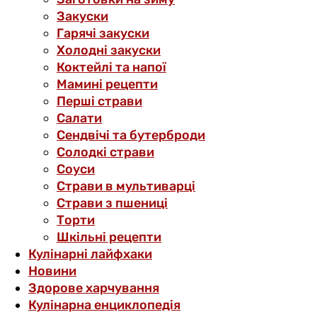
Закуски
Гарячі закуски
Холодні закуски
Коктейлі та напої
Мамині рецепти
Перші страви
Салати
Сендвічі та бутерброди
Солодкі страви
Соуси
Страви в мультиварці
Страви з пшениці
Торти
Шкільні рецепти
Кулінарні лайфхаки
Новини
Здорове харчування
Кулінарна енциклопедія