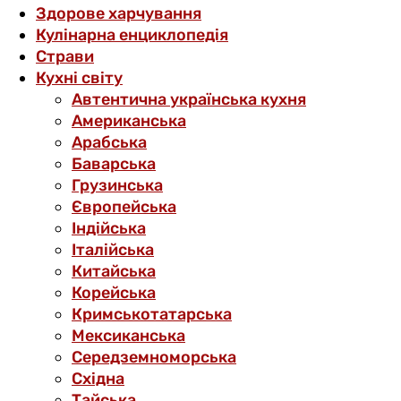
Здорове харчування
Кулінарна енциклопедія
Страви
Кухні світу
Автентична українська кухня
Американська
Арабська
Баварська
Грузинська
Європейська
Індійська
Італійська
Китайська
Корейська
Кримськотатарська
Мексиканська
Середземноморська
Східна
Тайська