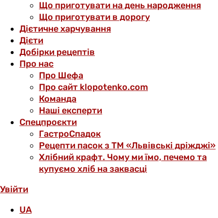
Що приготувати на день народження
Що приготувати в дорогу
Дієтичне харчування
Дієти
Добірки рецептів
Про нас
Про Шефа
Про сайт klopotenko.com
Команда
Наші експерти
Спецпроєкти
ГастроСпадок
Рецепти пасок з ТМ «Львівські дріжджі»
Хлібний крафт. Чому ми їмо, печемо та
купуємо хліб на заквасці
Увійти
UA