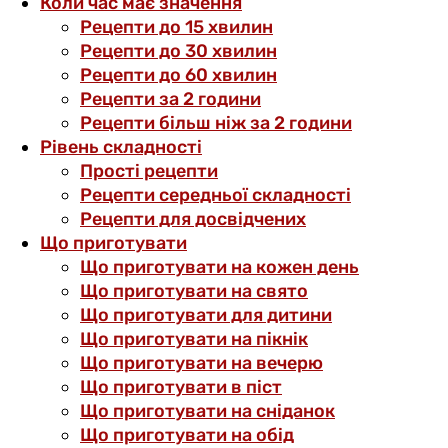
Коли час має значення
Рецепти до 15 хвилин
Рецепти до 30 хвилин
Рецепти до 60 хвилин
Рецепти за 2 години
Рецепти більш ніж за 2 години
Рівень складності
Прості рецепти
Рецепти середньої складності
Рецепти для досвідчених
Що приготувати
Що приготувати на кожен день
Що приготувати на свято
Що приготувати для дитини
Що приготувати на пікнік
Що приготувати на вечерю
Що приготувати в піст
Що приготувати на сніданок
Що приготувати на обід