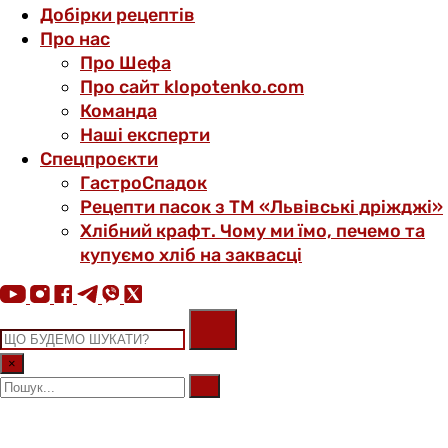
Добірки рецептів
Про нас
Про Шефа
Про сайт klopotenko.com
Команда
Наші експерти
Спецпроєкти
ГастроСпадок
Рецепти пасок з ТМ «Львівські дріжджі»
Хлібний крафт. Чому ми їмо, печемо та
купуємо хліб на заквасці
×