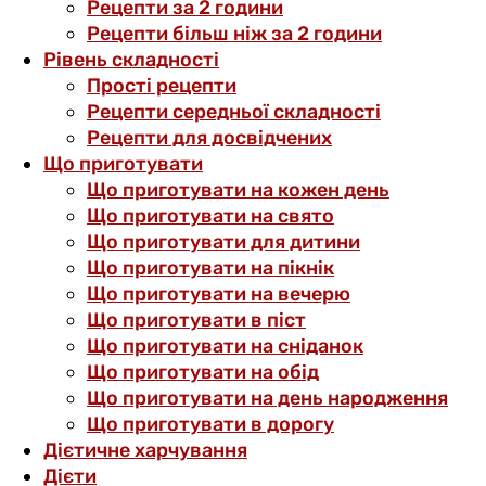
Рецепти за 2 години
Рецепти більш ніж за 2 години
Рівень складності
Прості рецепти
Рецепти середньої складності
Рецепти для досвідчених
Що приготувати
Що приготувати на кожен день
Що приготувати на свято
Що приготувати для дитини
Що приготувати на пікнік
Що приготувати на вечерю
Що приготувати в піст
Що приготувати на сніданок
Що приготувати на обід
Що приготувати на день народження
Що приготувати в дорогу
Дієтичне харчування
Дієти