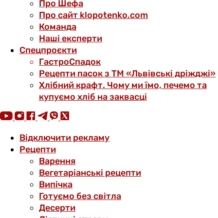
Про Шефа
Про сайт klopotenko.com
Команда
Наші експерти
Спецпроєкти
ГастроСпадок
Рецепти пасок з ТМ «Львівські дріжджі»
Хлібний крафт. Чому ми їмо, печемо та
купуємо хліб на заквасці
Відключити рекламу
Рецепти
Варення
Вегетаріанські рецепти
Випічка
Готуємо без світла
Десерти