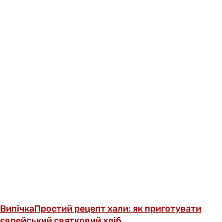
Випічка
Простий рецепт хали: як приготувати
єврейський святковий хліб