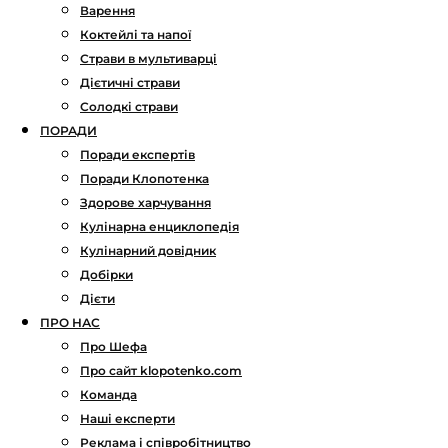
Варення
Коктейлі та напої
Страви в мультиварці
Дієтичні страви
Солодкі страви
ПОРАДИ
Поради експертів
Поради Клопотенка
Здорове харчування
Кулінарна енциклопедія
Кулінарний довідник
Добірки
Дієти
ПРО НАС
Про Шефа
Про сайт klopotenko.com
Команда
Наші експерти
Реклама і співробітництво