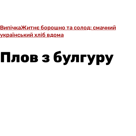
Випічка
Житнє борошно та солод: смачний
український хліб вдома
Плов з булгуру