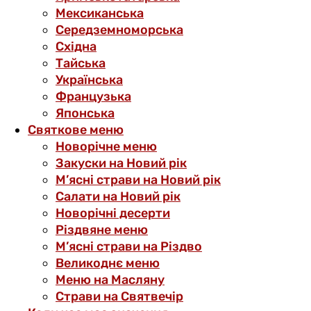
Мексиканська
Середземноморська
Східна
Тайська
Українська
Французька
Японська
Святкове меню
Новорічне меню
Закуски на Новий рік
М’ясні страви на Новий рік
Салати на Новий рік
Новорічні десерти
Різдвяне меню
М’ясні страви на Різдво
Великоднє меню
Меню на Масляну
Страви на Святвечір