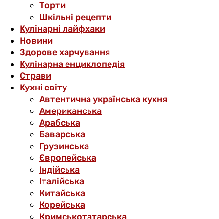
Торти
Шкільні рецепти
Кулінарні лайфхаки
Новини
Здорове харчування
Кулінарна енциклопедія
Страви
Кухні світу
Автентична українська кухня
Американська
Арабська
Баварська
Грузинська
Європейська
Індійська
Італійська
Китайська
Корейська
Кримськотатарська