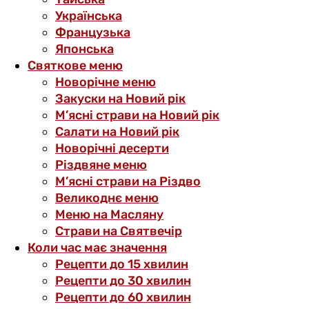
Українська
Французька
Японська
Святкове меню
Новорічне меню
Закуски на Новий рік
М’ясні страви на Новий рік
Салати на Новий рік
Новорічні десерти
Різдвяне меню
М’ясні страви на Різдво
Великоднє меню
Меню на Масляну
Страви на Святвечір
Коли час має значення
Рецепти до 15 хвилин
Рецепти до 30 хвилин
Рецепти до 60 хвилин