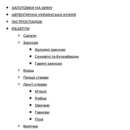
ЗАГОТОВКИ НА ЗИМУ
АВТЕНТИЧНА УКРАЇНСЬКА КУХНЯ
ГАСТРОСПАДОК
РЕЦЕПТИ
Салати
Закуски
Холодні закуски
Сендвічі та бутерброди
Гарячі закуски
Борщ
Перші страви
Другі страви
М’ясні
Рибне
Овочеві
Гарніри
Піца
Випічка