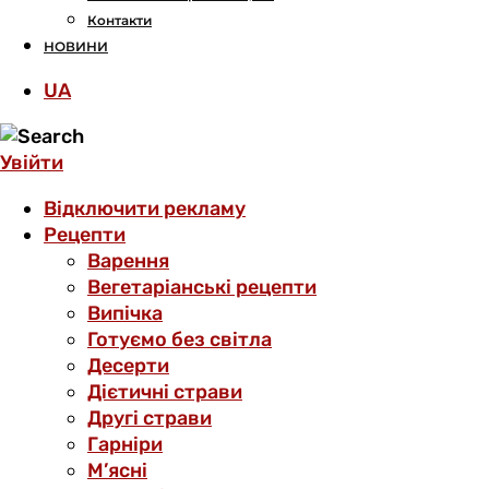
Контакти
НОВИНИ
UA
Увійти
Відключити рекламу
Рецепти
Варення
Вегетаріанські рецепти
Випічка
Готуємо без світла
Десерти
Дієтичні страви
Другі страви
Гарніри
М’ясні