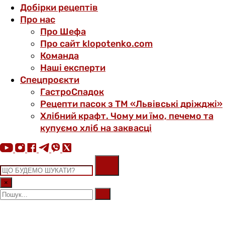
Добірки рецептів
Про нас
Про Шефа
Про сайт klopotenko.com
Команда
Наші експерти
Спецпроєкти
ГастроСпадок
Рецепти пасок з ТМ «Львівські дріжджі»
Хлібний крафт. Чому ми їмо, печемо та
купуємо хліб на заквасці
×