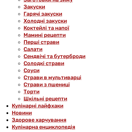
Закуски
Гарячі закуски
Холодні закуски
Коктейлі та напої
Мамині рецепти
Перші страви
Салати
Сендвічі та бутерброди
Солодкі страви
Соуси
Страви в мультиварці
Страви з пшениці
Торти
Шкільні рецепти
Кулінарні лайфхаки
Новини
Здорове харчування
Кулінарна енциклопедія