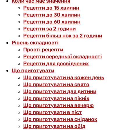
Коли час має значення
Рецепти до 15 хвилин
Рецепти до 30 хвилин
Рецепти до 60 хвилин
Рецепти за 2 години
Рецепти більш ніж за 2 години
Рівень складності
Прості рецепти
Рецепти середньої складності
Рецепти для досвідчених
Що приготувати
Що приготувати на кожен день
Що приготувати на свято
Що приготувати для дитини
Що приготувати на пікнік
Що приготувати на вечерю
Що приготувати в піст
Що приготувати на сніданок
Що приготувати на обід