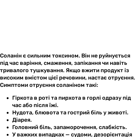
Соланін є сильним токсином. Він не руйнується
під час варіння, смаження, запікання чи навіть
тривалого тушкування. Якщо вжити продукт із
високим вмістом цієї речовини, настає отруєння.
Симптоми отруєння соланіном такі:
Гіркота в роті та пирхота в горлі одразу під
час або після їжі.
Нудота, блювота та гострий біль у животі.
Діарея.
Головний біль, запаморочення, слабкість.
У важких випадках — судоми, дезорієнтація