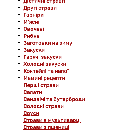
Дієтичні страви
Другі страви
Гарніри
М’ясні
Овочеві
Рибне
Заготовки на зиму
Закуски
Гарячі закуски
Холодні закуски
Коктейлі та напої
Мамині рецепти
Перші страви
Салати
Сендвічі та бутерброди
Солодкі страви
Соуси
Страви в мультиварці
Страви з пшениці