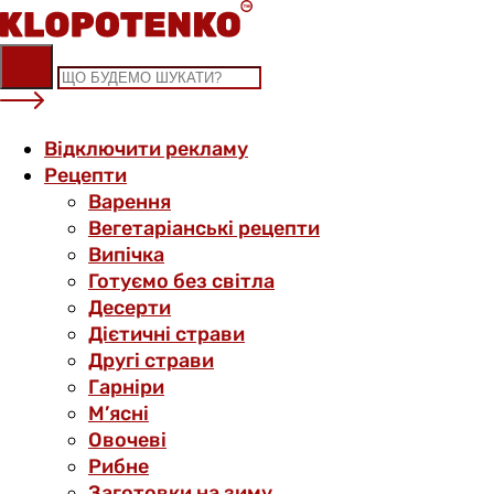
Skip
to
content
Відключити рекламу
Рецепти
Варення
Вегетаріанські рецепти
Випічка
Готуємо без світла
Десерти
Дієтичні страви
Другі страви
Гарніри
М’ясні
Овочеві
Рибне
Заготовки на зиму