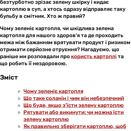
безтурботно зрізає зелену шкірку і кидає
картоплю в суп, а хтось одразу відправляє таку
бульбу в смітник. Хто ж правий?
Чому зеленіє картопля, чи шкідлива зелена
картопля для нашого здоров’я та де проходить
межа між бажанням врятувати продукт і ризиком
отримати серйозне отруєння? Нагадуємо, що
раніше ми розповдали про
користь картоплі
та
що робить її нездоровою.
Зміст
Чому зеленіє картопля
Що таке соланін і чим він небезпечний
Що буде, якщо з'їсти зелену картоплю
Рятувати або викинути: чи можна їсти
зелену картоплю
Як правильно зберігати картоплю, щоб