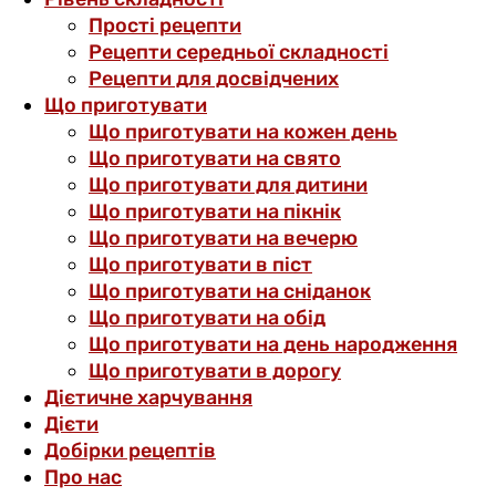
Прості рецепти
Рецепти середньої складності
Рецепти для досвідчених
Що приготувати
Що приготувати на кожен день
Що приготувати на свято
Що приготувати для дитини
Що приготувати на пікнік
Що приготувати на вечерю
Що приготувати в піст
Що приготувати на сніданок
Що приготувати на обід
Що приготувати на день народження
Що приготувати в дорогу
Дієтичне харчування
Дієти
Добірки рецептів
Про нас