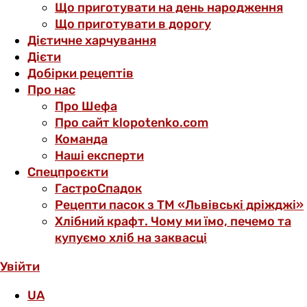
Що приготувати на день народження
Що приготувати в дорогу
Дієтичне харчування
Дієти
Добірки рецептів
Про нас
Про Шефа
Про сайт klopotenko.com
Команда
Наші експерти
Спецпроєкти
ГастроСпадок
Рецепти пасок з ТМ «Львівські дріжджі»
Хлібний крафт. Чому ми їмо, печемо та
купуємо хліб на заквасці
Увійти
UA