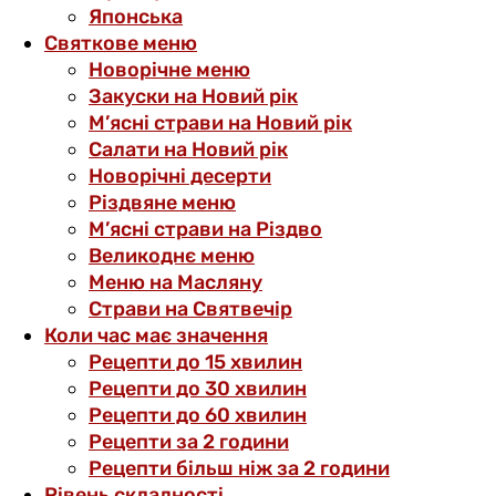
Японська
Святкове меню
Новорічне меню
Закуски на Новий рік
М’ясні страви на Новий рік
Салати на Новий рік
Новорічні десерти
Різдвяне меню
М’ясні страви на Різдво
Великоднє меню
Меню на Масляну
Страви на Святвечір
Коли час має значення
Рецепти до 15 хвилин
Рецепти до 30 хвилин
Рецепти до 60 хвилин
Рецепти за 2 години
Рецепти більш ніж за 2 години
Рівень складності