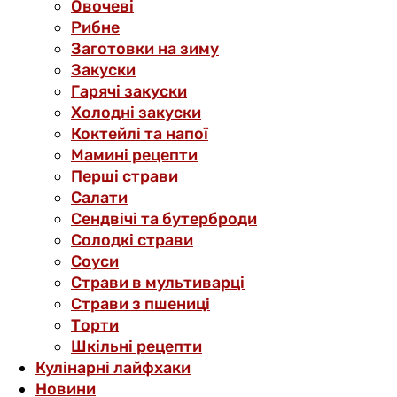
Овочеві
Рибне
Заготовки на зиму
Закуски
Гарячі закуски
Холодні закуски
Коктейлі та напої
Мамині рецепти
Перші страви
Салати
Сендвічі та бутерброди
Солодкі страви
Соуси
Страви в мультиварці
Страви з пшениці
Торти
Шкільні рецепти
Кулінарні лайфхаки
Новини