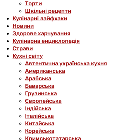
Торти
Шкільні рецепти
Кулінарні лайфхаки
Новини
Здорове харчування
Кулінарна енциклопедія
Страви
Кухні світу
Автентична українська кухня
Американська
Арабська
Баварська
Грузинська
Європейська
Індійська
Італійська
Китайська
Корейська
Кримськотатарська