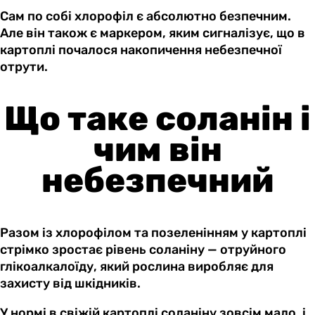
Сам по собі хлорофіл є абсолютно безпечним.
Але він також є маркером, яким сигналізує, що в
картоплі почалося накопичення небезпечної
отрути.
Що таке соланін і
чим він
небезпечний
Разом із хлорофілом та позеленінням у картоплі
стрімко зростає рівень соланіну — отруйного
глікоалкалоїду, який рослина виробляє для
захисту від шкідників.
У нормі в свіжій картоплі соланіну зовсім мало, і