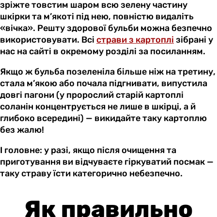
зріжте товстим шаром всю зелену частину
шкірки та м’якоті під нею, повністю видаліть
«вічка». Решту здорової бульби можна безпечно
використовувати. Всі
страви з картоплі
зібрані у
нас на сайті в окремому розділі за посиланням.
Якщо ж бульба позеленіла більше ніж на третину,
стала м’якою або почала підгнивати, випустила
довгі пагони (у пророслий старій картоплі
соланін концентрується не лише в шкірці, а й
глибоко всередині) — викидайте таку картоплю
без жалю!
І головне: у разі, якщо після очищення та
приготування ви відчуваєте гіркуватий посмак —
таку страву їсти категорично небезпечно.
Як правильно