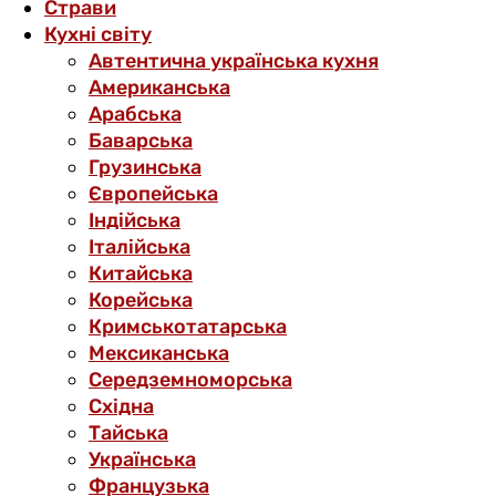
Страви
Кухні світу
Автентична українська кухня
Американська
Арабська
Баварська
Грузинська
Європейська
Індійська
Італійська
Китайська
Корейська
Кримськотатарська
Мексиканська
Середземноморська
Східна
Тайська
Українська
Французька