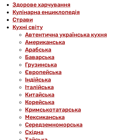
Здорове харчування
Кулінарна енциклопедія
Страви
Кухні світу
Автентична українська кухня
Американська
Арабська
Баварська
Грузинська
Європейська
Індійська
Італійська
Китайська
Корейська
Кримськотатарська
Мексиканська
Середземноморська
Східна
Тайська