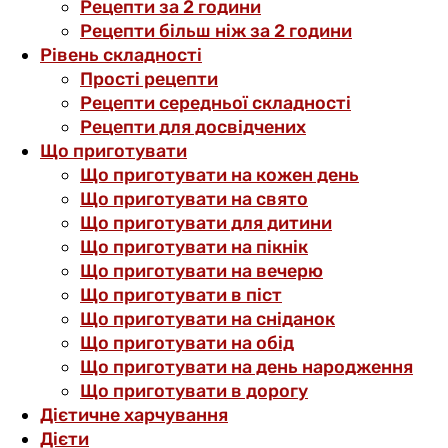
Рецепти за 2 години
Рецепти більш ніж за 2 години
Рівень складності
Прості рецепти
Рецепти середньої складності
Рецепти для досвідчених
Що приготувати
Що приготувати на кожен день
Що приготувати на свято
Що приготувати для дитини
Що приготувати на пікнік
Що приготувати на вечерю
Що приготувати в піст
Що приготувати на сніданок
Що приготувати на обід
Що приготувати на день народження
Що приготувати в дорогу
Дієтичне харчування
Дієти