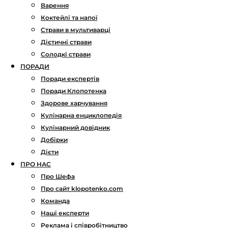
Варення
Коктейлі та напої
Страви в мультиварці
Дієтичні страви
Солодкі страви
ПОРАДИ
Поради експертів
Поради Клопотенка
Здорове харчування
Кулінарна енциклопедія
Кулінарний довідник
Добірки
Дієти
ПРО НАС
Про Шефа
Про сайт klopotenko.com
Команда
Наші експерти
Реклама і співробітництво