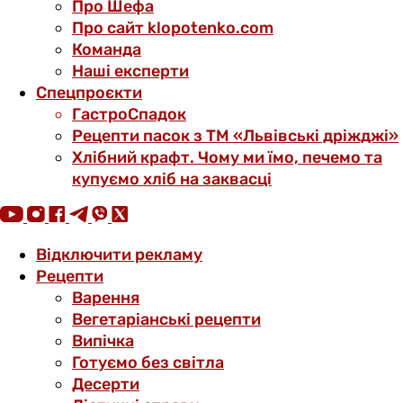
Про Шефа
Про сайт klopotenko.com
Команда
Наші експерти
Спецпроєкти
ГастроСпадок
Рецепти пасок з ТМ «Львівські дріжджі»
Хлібний крафт. Чому ми їмо, печемо та
купуємо хліб на заквасці
Відключити рекламу
Рецепти
Варення
Вегетаріанські рецепти
Випічка
Готуємо без світла
Десерти