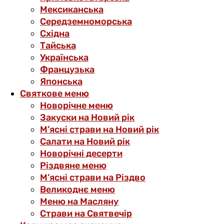
Мексиканська
Середземноморська
Східна
Тайська
Українська
Французька
Японська
Святкове меню
Новорічне меню
Закуски на Новий рік
М’ясні страви на Новий рік
Салати на Новий рік
Новорічні десерти
Різдвяне меню
М’ясні страви на Різдво
Великоднє меню
Меню на Масляну
Страви на Святвечір