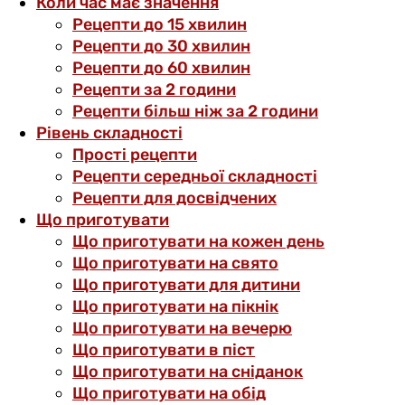
Коли час має значення
Рецепти до 15 хвилин
Рецепти до 30 хвилин
Рецепти до 60 хвилин
Рецепти за 2 години
Рецепти більш ніж за 2 години
Рівень складності
Прості рецепти
Рецепти середньої складності
Рецепти для досвідчених
Що приготувати
Що приготувати на кожен день
Що приготувати на свято
Що приготувати для дитини
Що приготувати на пікнік
Що приготувати на вечерю
Що приготувати в піст
Що приготувати на сніданок
Що приготувати на обід