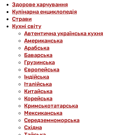
Здорове харчування
Кулінарна енциклопедія
Страви
Кухні світу
Автентична українська кухня
Американська
Арабська
Баварська
Грузинська
Європейська
Індійська
Італійська
Китайська
Корейська
Кримськотатарська
Мексиканська
Середземноморська
Східна
Тайська