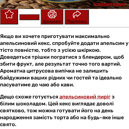
Зберегти
Оцінити
Друкувати
Поділитись
Якщо ви хочете приготувати максимально
апельсиновий кекс, спробуйте додати апельсин у
тісто повністю, тобто з усією шкіркою.
Доведеться трішки погратися з блендером, щоб
збити фрукт, але результат точно того вартий.
Ароматна цитрусова випічка не залишить
байдужими ваших рідних чи гостей та ідеально
пасуватиме до чаю або кави.
Дещо схоже готується
апельсиновий пиріг
з
білим шоколадом. Цей кекс виглядає доволі
святково, тож можна готувати його на день
народження замість торта або на будь-яке інше
свято.