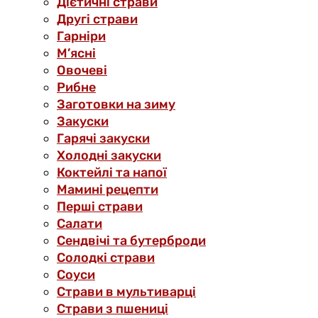
Дієтичні страви
Другі страви
Гарніри
М’ясні
Овочеві
Рибне
Заготовки на зиму
Закуски
Гарячі закуски
Холодні закуски
Коктейлі та напої
Мамині рецепти
Перші страви
Салати
Сендвічі та бутерброди
Солодкі страви
Соуси
Страви в мультиварці
Страви з пшениці