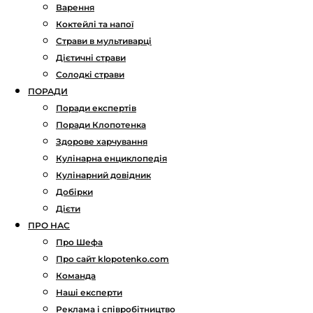
Варення
Коктейлі та напої
Страви в мультиварці
Дієтичні страви
Солодкі страви
ПОРАДИ
Поради експертів
Поради Клопотенка
Здорове харчування
Кулінарна енциклопедія
Кулінарний довідник
Добірки
Дієти
ПРО НАС
Про Шефа
Про сайт klopotenko.com
Команда
Наші експерти
Реклама і співробітництво