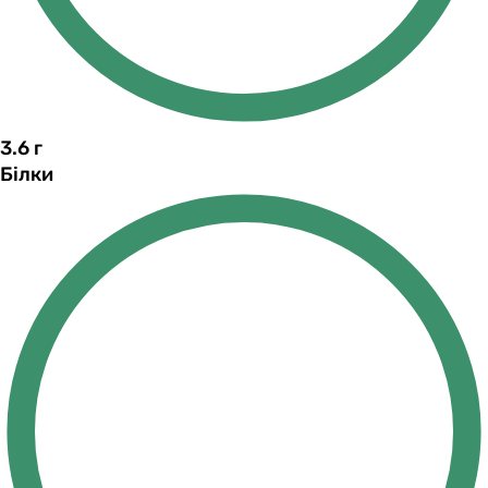
3.6
г
Білки