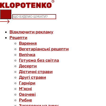
Skip
to
content
Відключити рекламу
Рецепти
Варення
Вегетаріанські рецепти
Випічка
Готуємо без світла
Десерти
Дієтичні страви
Другі страви
Гарніри
М’ясні
Овочеві
Рибне
Заготовки на зиму