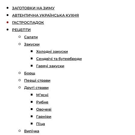
ЗАГОТОВКИ НА ЗИМУ
АВТЕНТИЧНА УКРАЇНСЬКА КУХНЯ
ГАСТРОСПАДОК
РЕЦЕПТИ
Салати
Закуски
Холодні закуски
Сендвічі та бутерброди
Гарячі закуски
Борщ
Перші страви
Другі страви
М’ясні
Рибне
Овочеві
Гарніри
Піца
Випічка