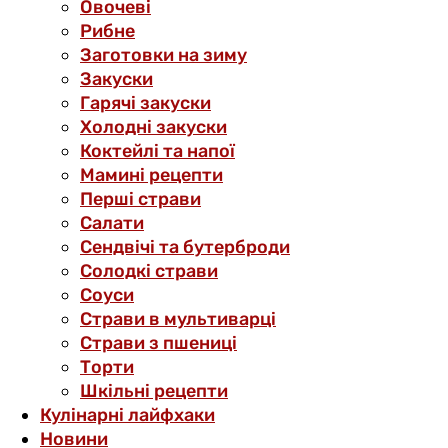
Овочеві
Рибне
Заготовки на зиму
Закуски
Гарячі закуски
Холодні закуски
Коктейлі та напої
Мамині рецепти
Перші страви
Салати
Сендвічі та бутерброди
Солодкі страви
Соуси
Страви в мультиварці
Страви з пшениці
Торти
Шкільні рецепти
Кулінарні лайфхаки
Новини