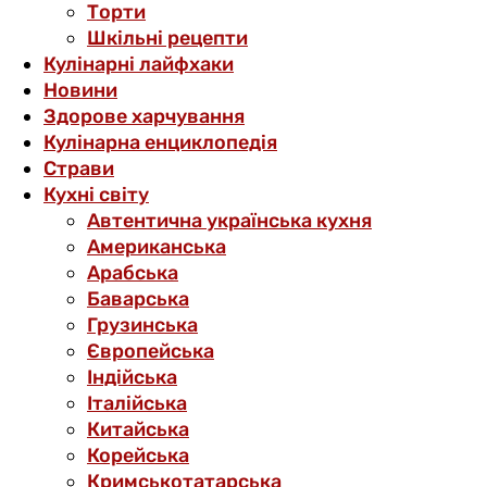
Торти
Шкільні рецепти
Кулінарні лайфхаки
Новини
Здорове харчування
Кулінарна енциклопедія
Страви
Кухні світу
Автентична українська кухня
Американська
Арабська
Баварська
Грузинська
Європейська
Індійська
Італійська
Китайська
Корейська
Кримськотатарська