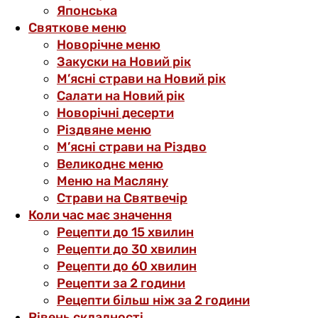
Японська
Святкове меню
Новорічне меню
Закуски на Новий рік
М’ясні страви на Новий рік
Салати на Новий рік
Новорічні десерти
Різдвяне меню
М’ясні страви на Різдво
Великоднє меню
Меню на Масляну
Страви на Святвечір
Коли час має значення
Рецепти до 15 хвилин
Рецепти до 30 хвилин
Рецепти до 60 хвилин
Рецепти за 2 години
Рецепти більш ніж за 2 години
Рівень складності