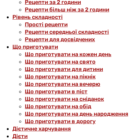
Рецепти за 2 години
Рецепти більш ніж за 2 години
Рівень складності
Прості рецепти
Рецепти середньої складності
Рецепти для досвідчених
Що приготувати
Що приготувати на кожен день
Що приготувати на свято
Що приготувати для дитини
Що приготувати на пікнік
Що приготувати на вечерю
Що приготувати в піст
Що приготувати на сніданок
Що приготувати на обід
Що приготувати на день народження
Що приготувати в дорогу
Дієтичне харчування
Дієти