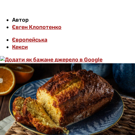
Автор
Євген Клопотенко
Європейська
Кекси