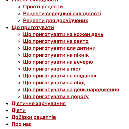
Прості рецепти
Рецепти середньої складності
Рецепти для досвідчених
Що приготувати
Що приготувати на кожен день
Що приготувати на свято
Що приготувати для дитини
Що приготувати на пікнік
Що приготувати на вечерю
Що приготувати в піст
Що приготувати на сніданок
Що приготувати на обід
Що приготувати на день народження
Що приготувати в дорогу
Дієтичне харчування
Дієти
Добірки рецептів
Про нас