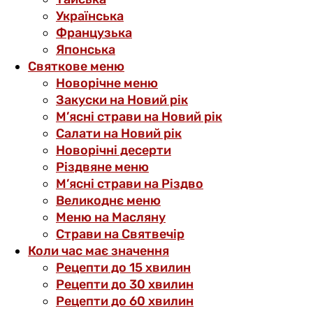
Українська
Французька
Японська
Святкове меню
Новорічне меню
Закуски на Новий рік
М’ясні страви на Новий рік
Салати на Новий рік
Новорічні десерти
Різдвяне меню
М’ясні страви на Різдво
Великоднє меню
Меню на Масляну
Страви на Святвечір
Коли час має значення
Рецепти до 15 хвилин
Рецепти до 30 хвилин
Рецепти до 60 хвилин