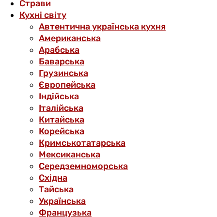
Страви
Кухні світу
Автентична українська кухня
Американська
Арабська
Баварська
Грузинська
Європейська
Індійська
Італійська
Китайська
Корейська
Кримськотатарська
Мексиканська
Середземноморська
Східна
Тайська
Українська
Французька