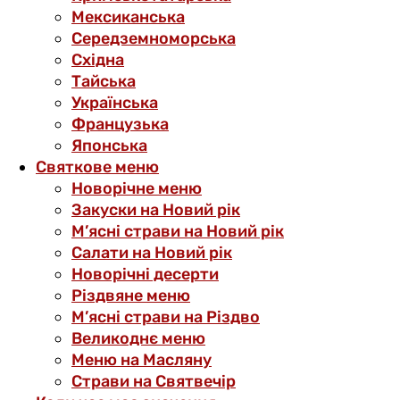
Мексиканська
Середземноморська
Східна
Тайська
Українська
Французька
Японська
Святкове меню
Новорічне меню
Закуски на Новий рік
М’ясні страви на Новий рік
Салати на Новий рік
Новорічні десерти
Різдвяне меню
М’ясні страви на Різдво
Великоднє меню
Меню на Масляну
Страви на Святвечір