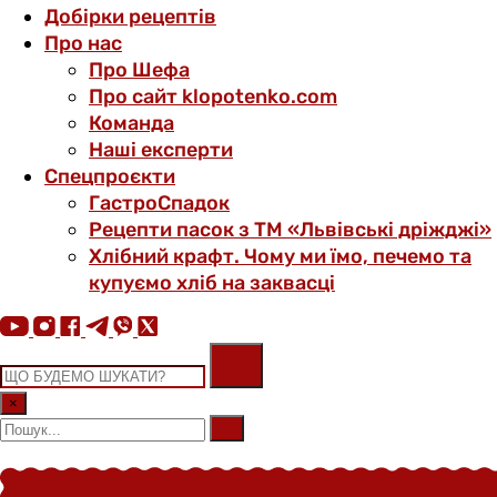
Добірки рецептів
Про нас
Про Шефа
Про сайт klopotenko.com
Команда
Наші експерти
Спецпроєкти
ГастроСпадок
Рецепти пасок з ТМ «Львівські дріжджі»
Хлібний крафт. Чому ми їмо, печемо та
купуємо хліб на заквасці
×