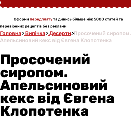
Оформи
передплату
та дивись більше ніж 5000 статей та
перевірених рецептів без реклами
Головна
>
Випічка
>
Десерти
>
Просочений сиропом.
Апельсиновий кекс від Євгена Клопотенка
Просочений
сиропом.
Апельсиновий
кекс від Євгена
Клопотенка