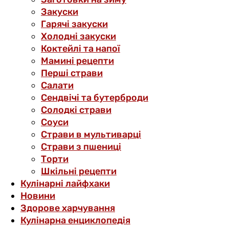
Закуски
Гарячі закуски
Холодні закуски
Коктейлі та напої
Мамині рецепти
Перші страви
Салати
Сендвічі та бутерброди
Солодкі страви
Соуси
Страви в мультиварці
Страви з пшениці
Торти
Шкільні рецепти
Кулінарні лайфхаки
Новини
Здорове харчування
Кулінарна енциклопедія