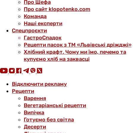
Про Шефа
Про сайт klopotenko.com
Команда
Наші експерти
Спецпроєкти
ГастроСпадок
Рецепти пасок з ТМ «Львівські дріжджі»
Хлібний крафт. Чому ми їмо, печемо та
купуємо хліб на заквасці
Відключити рекламу
Рецепти
Варення
Вегетаріанські рецепти
Випічка
Готуємо без світла
Десерти