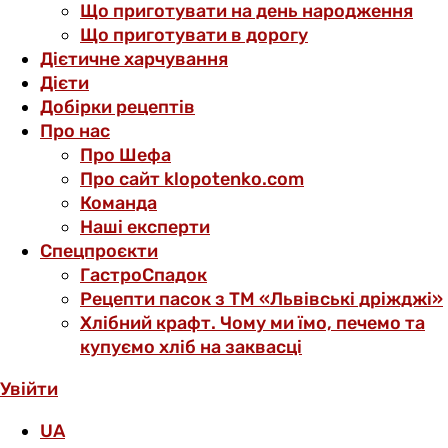
Що приготувати на день народження
Що приготувати в дорогу
Дієтичне харчування
Дієти
Добірки рецептів
Про нас
Про Шефа
Про сайт klopotenko.com
Команда
Наші експерти
Спецпроєкти
ГастроСпадок
Рецепти пасок з ТМ «Львівські дріжджі»
Хлібний крафт. Чому ми їмо, печемо та
купуємо хліб на заквасці
Увійти
UA