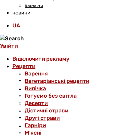
Контакти
НОВИНИ
UA
Увійти
Відключити рекламу
Рецепти
Варення
Вегетаріанські рецепти
Випічка
Готуємо без світла
Десерти
Дієтичні страви
Другі страви
Гарніри
М’ясні