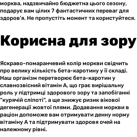
морква, надзвичайно бюджетна цього сезону,
подарує вам цілих 7 фантастичних переваг для
здоров’я. Не пропустіть момент та користуйтеся.
Корисна для зору
Яскраво-помаранчевий колір моркви свідчить
про велику кількість бета-каротину у її складі.
Наш організм перетворює бета-каротин у
славнозвісний вітамін А, що грає вирішальну
роль у підтримці здорового зору та запобіганні
“курячій сліпоті”, а ще знижує ризик вікової
дегенерації жовтої плями. Додавання моркви в
раціон допоможе вам отримувати денну норму
вітаміну А та підтримувати здоровя очей на
належному рівні.