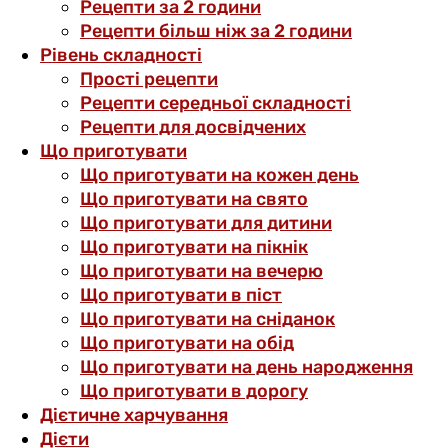
Рецепти за 2 години
Рецепти більш ніж за 2 години
Рівень складності
Прості рецепти
Рецепти середньої складності
Рецепти для досвідчених
Що приготувати
Що приготувати на кожен день
Що приготувати на свято
Що приготувати для дитини
Що приготувати на пікнік
Що приготувати на вечерю
Що приготувати в піст
Що приготувати на сніданок
Що приготувати на обід
Що приготувати на день народження
Що приготувати в дорогу
Дієтичне харчування
Дієти