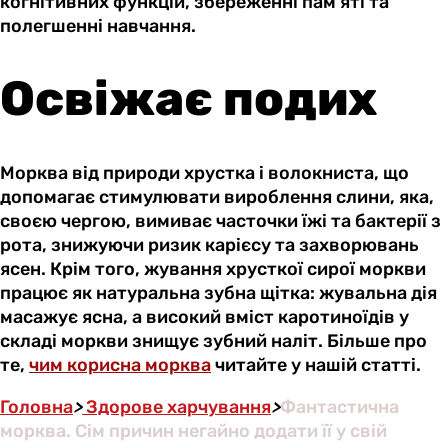
когнітивних функцій, збереженні пам’яті та
полегшенні навчання.
Освіжає подих
Морква від природи хрустка і волокниста, що
допомагає стимулювати вироблення слини, яка,
своєю чергою, вимиває часточки їжі та бактерії з
рота, знижуючи ризик карієсу та захворювань
ясен. Крім того, жування хрусткої сирої моркви
працює як натуральна зубна щітка: жувальна дія
масажує ясна, а високий вміст каротиноїдів у
складі моркви знищує зубний наліт. Більше про
те,
чим корисна морква
читайте у нашій статті.
Головна
>
Здорове харчування
>
Фантастична
морква. Сім причин негайно додати її у свій