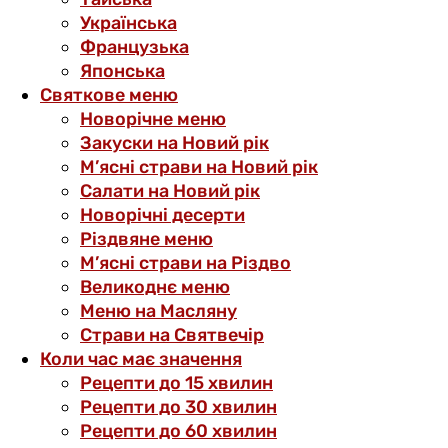
Українська
Французька
Японська
Святкове меню
Новорічне меню
Закуски на Новий рік
М’ясні страви на Новий рік
Салати на Новий рік
Новорічні десерти
Різдвяне меню
М’ясні страви на Різдво
Великоднє меню
Меню на Масляну
Страви на Святвечір
Коли час має значення
Рецепти до 15 хвилин
Рецепти до 30 хвилин
Рецепти до 60 хвилин