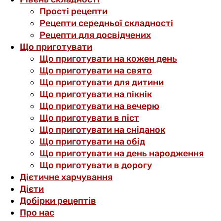
Прості рецепти
Рецепти середньої складності
Рецепти для досвідчених
Що приготувати
Що приготувати на кожен день
Що приготувати на свято
Що приготувати для дитини
Що приготувати на пікнік
Що приготувати на вечерю
Що приготувати в піст
Що приготувати на сніданок
Що приготувати на обід
Що приготувати на день народження
Що приготувати в дорогу
Дієтичне харчування
Дієти
Добірки рецептів
Про нас