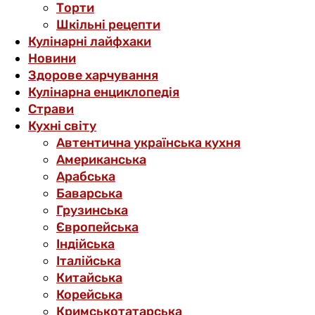
Торти
Шкільні рецепти
Кулінарні лайфхаки
Новини
Здорове харчування
Кулінарна енциклопедія
Страви
Кухні світу
Автентична українська кухня
Американська
Арабська
Баварська
Грузинська
Європейська
Індійська
Італійська
Китайська
Корейська
Кримськотатарська