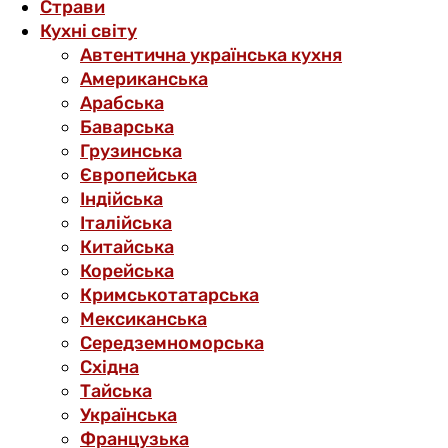
Страви
Кухні світу
Автентична українська кухня
Американська
Арабська
Баварська
Грузинська
Європейська
Індійська
Італійська
Китайська
Корейська
Кримськотатарська
Мексиканська
Середземноморська
Східна
Тайська
Українська
Французька