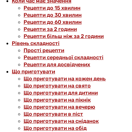
Коли час має значення
Рецепти до 15 хвилин
Рецепти до 30 хвилин
Рецепти до 60 хвилин
Рецепти за 2 години
Рецепти більш ніж за 2 години
Рівень складності
Прості рецепти
Рецепти середньої складності
Рецепти для досвідчених
Що приготувати
Що приготувати на кожен день
Що приготувати на свято
Що приготувати для дитини
Що приготувати на пікнік
Що приготувати на вечерю
Що приготувати в піст
Що приготувати на сніданок
Що приготувати на обід