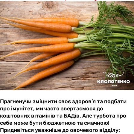
Прагненучи зміцнити своє здоров’я та подбати
про імунітет, ми часто звертаємося до
коштовних вітамінів та БАДів. Але турбота про
себе може бути бюджетною та смачною!
Придивіться уважніше до овочевого відділу: