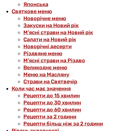
Японська
Святкове меню
Новорічне меню
Закуски на Новий рік
М’ясні страви на Новий рік
Салати на Новий рік
Новорічні десерти
Різдвяне меню
М’ясні страви на Різдво
Великоднє меню
Меню на Масляну
Страви на Святвечір
Коли час має значення
Рецепти до 15 хвилин
Рецепти до 30 хвилин
Рецепти до 60 хвилин
Рецепти за 2 години
Рецепти більш ніж за 2 години
Рівень складності