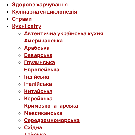
Здорове харчування
Кулінарна енциклопедія
Страви
Кухні світу
Автентична українська кухня
Американська
Арабська
Баварська
Грузинська
Європейська
Індійська
Італійська
Китайська
Корейська
Кримськотатарська
Мексиканська
Середземноморська
Східна
Тайська