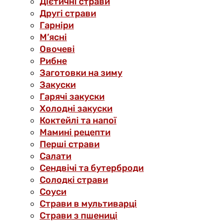
Дієтичні страви
Другі страви
Гарніри
М’ясні
Овочеві
Рибне
Заготовки на зиму
Закуски
Гарячі закуски
Холодні закуски
Коктейлі та напої
Мамині рецепти
Перші страви
Салати
Сендвічі та бутерброди
Солодкі страви
Соуси
Страви в мультиварці
Страви з пшениці