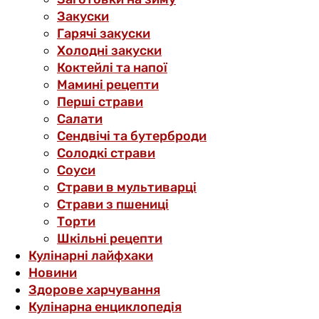
Закуски
Гарячі закуски
Холодні закуски
Коктейлі та напої
Мамині рецепти
Перші страви
Салати
Сендвічі та бутерброди
Солодкі страви
Соуси
Страви в мультиварці
Страви з пшениці
Торти
Шкільні рецепти
Кулінарні лайфхаки
Новини
Здорове харчування
Кулінарна енциклопедія