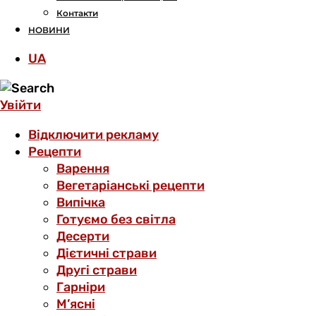
Контакти
НОВИНИ
UA
Увійти
Відключити рекламу
Рецепти
Варення
Вегетаріанські рецепти
Випічка
Готуємо без світла
Десерти
Дієтичні страви
Другі страви
Гарніри
М’ясні