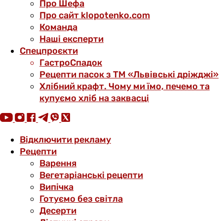
Про Шефа
Про сайт klopotenko.com
Команда
Наші експерти
Спецпроєкти
ГастроСпадок
Рецепти пасок з ТМ «Львівські дріжджі»
Хлібний крафт. Чому ми їмо, печемо та
купуємо хліб на заквасці
Відключити рекламу
Рецепти
Варення
Вегетаріанські рецепти
Випічка
Готуємо без світла
Десерти