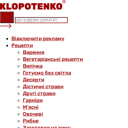
Skip
to
content
Відключити рекламу
Рецепти
Варення
Вегетаріанські рецепти
Випічка
Готуємо без світла
Десерти
Дієтичні страви
Другі страви
Гарніри
М’ясні
Овочеві
Рибне
Заготовки на зиму