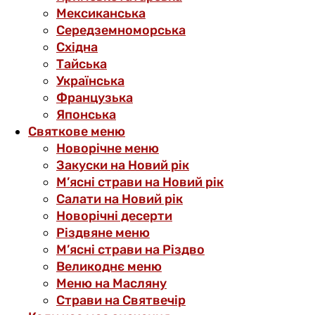
Мексиканська
Середземноморська
Східна
Тайська
Українська
Французька
Японська
Святкове меню
Новорічне меню
Закуски на Новий рік
М’ясні страви на Новий рік
Салати на Новий рік
Новорічні десерти
Різдвяне меню
М’ясні страви на Різдво
Великоднє меню
Меню на Масляну
Страви на Святвечір