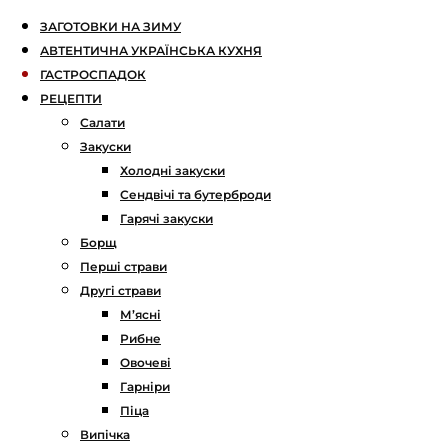
ЗАГОТОВКИ НА ЗИМУ
АВТЕНТИЧНА УКРАЇНСЬКА КУХНЯ
ГАСТРОСПАДОК
РЕЦЕПТИ
Салати
Закуски
Холодні закуски
Сендвічі та бутерброди
Гарячі закуски
Борщ
Перші страви
Другі страви
М’ясні
Рибне
Овочеві
Гарніри
Піца
Випічка