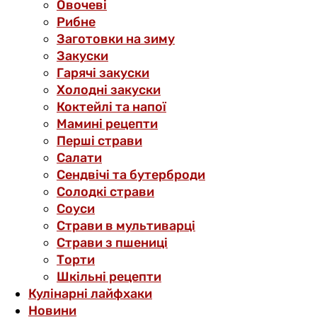
Овочеві
Рибне
Заготовки на зиму
Закуски
Гарячі закуски
Холодні закуски
Коктейлі та напої
Мамині рецепти
Перші страви
Салати
Сендвічі та бутерброди
Солодкі страви
Соуси
Страви в мультиварці
Страви з пшениці
Торти
Шкільні рецепти
Кулінарні лайфхаки
Новини