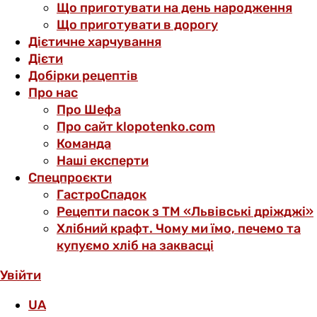
Що приготувати на день народження
Що приготувати в дорогу
Дієтичне харчування
Дієти
Добірки рецептів
Про нас
Про Шефа
Про сайт klopotenko.com
Команда
Наші експерти
Спецпроєкти
ГастроСпадок
Рецепти пасок з ТМ «Львівські дріжджі»
Хлібний крафт. Чому ми їмо, печемо та
купуємо хліб на заквасці
Увійти
UA