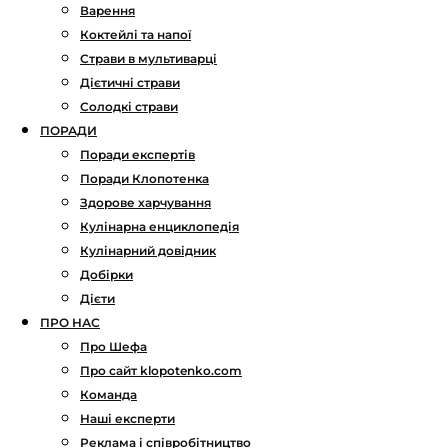
Варення
Коктейлі та напої
Страви в мультиварці
Дієтичні страви
Солодкі страви
ПОРАДИ
Поради експертів
Поради Клопотенка
Здорове харчування
Кулінарна енциклопедія
Кулінарний довідник
Добірки
Дієти
ПРО НАС
Про Шефа
Про сайт klopotenko.com
Команда
Наші експерти
Реклама і співробітництво