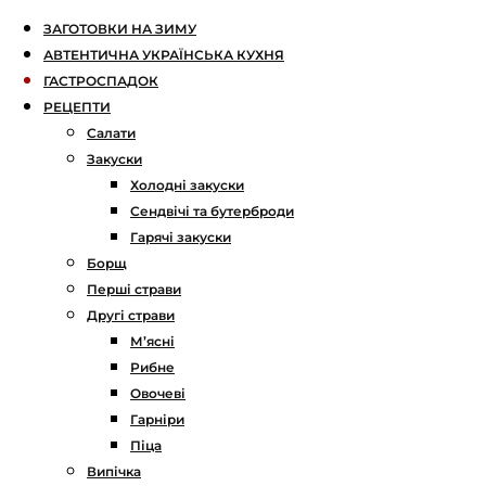
ЗАГОТОВКИ НА ЗИМУ
АВТЕНТИЧНА УКРАЇНСЬКА КУХНЯ
ГАСТРОСПАДОК
РЕЦЕПТИ
Салати
Закуски
Холодні закуски
Сендвічі та бутерброди
Гарячі закуски
Борщ
Перші страви
Другі страви
М’ясні
Рибне
Овочеві
Гарніри
Піца
Випічка