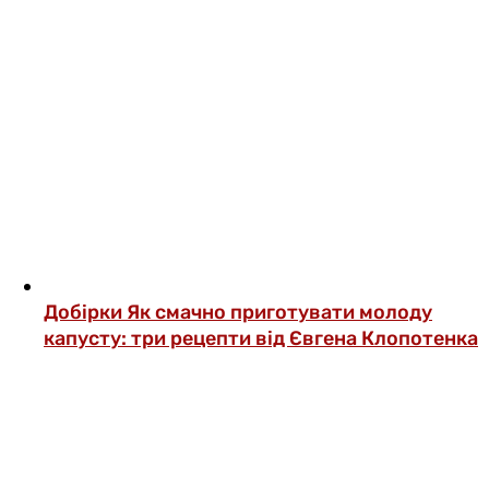
Добірки
Як смачно приготувати молоду
капусту: три рецепти від Євгена Клопотенка