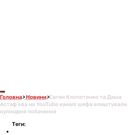
Головна
>
Новини
>
Євген Клопотенко та Даша
Астаф’єва на YouTube каналі шефа влаштували
кулінарне побачення
Теги: