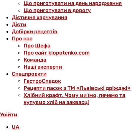
Що приготувати на день народження
Що приготувати в дорогу
Дієтичне харчування
Дієти
Добірки рецептів
Про нас
Про Шефа
Про сайт klopotenko.com
Команда
Наші експерти
Спецпроєкти
ГастроСпадок
Рецепти пасок з ТМ «Львівські дріжджі»
Хлібний крафт. Чому ми їмо, печемо та
купуємо хліб на заквасці
Увійти
UA