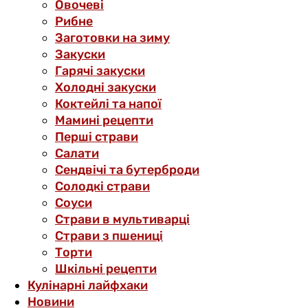
Овочеві
Рибне
Заготовки на зиму
Закуски
Гарячі закуски
Холодні закуски
Коктейлі та напої
Мамині рецепти
Перші страви
Салати
Сендвічі та бутерброди
Солодкі страви
Соуси
Страви в мультиварці
Страви з пшениці
Торти
Шкільні рецепти
Кулінарні лайфхаки
Новини