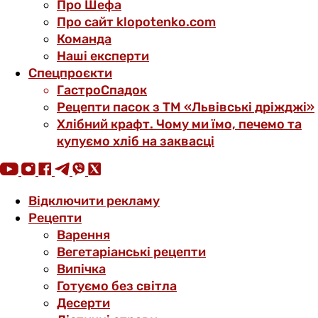
Про Шефа
Про сайт klopotenko.com
Команда
Наші експерти
Спецпроєкти
ГастроСпадок
Рецепти пасок з ТМ «Львівські дріжджі»
Хлібний крафт. Чому ми їмо, печемо та
купуємо хліб на заквасці
Відключити рекламу
Рецепти
Варення
Вегетаріанські рецепти
Випічка
Готуємо без світла
Десерти