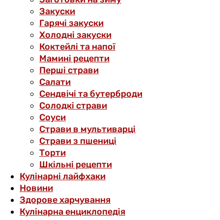
Закуски
Гарячі закуски
Холодні закуски
Коктейлі та напої
Мамині рецепти
Перші страви
Салати
Сендвічі та бутерброди
Солодкі страви
Соуси
Страви в мультиварці
Страви з пшениці
Торти
Шкільні рецепти
Кулінарні лайфхаки
Новини
Здорове харчування
Кулінарна енциклопедія