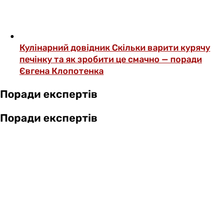
Кулінарний довідник
Скільки варити курячу
печінку та як зробити це смачно — поради
Євгена Клопотенка
Поради експертів
Поради експертів