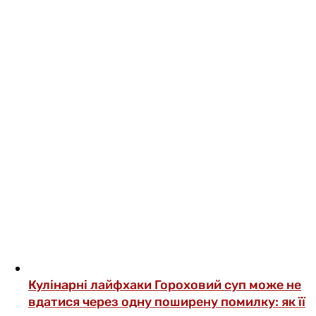
Кулінарні лайфхаки
Гороховий суп може не
вдатися через одну поширену помилку: як її