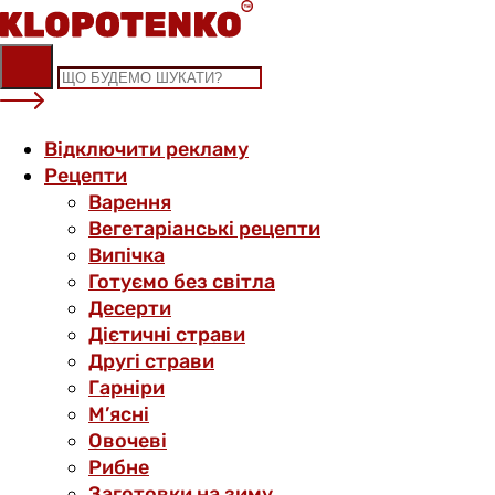
Skip
to
content
Відключити рекламу
Рецепти
Варення
Вегетаріанські рецепти
Випічка
Готуємо без світла
Десерти
Дієтичні страви
Другі страви
Гарніри
М’ясні
Овочеві
Рибне
Заготовки на зиму