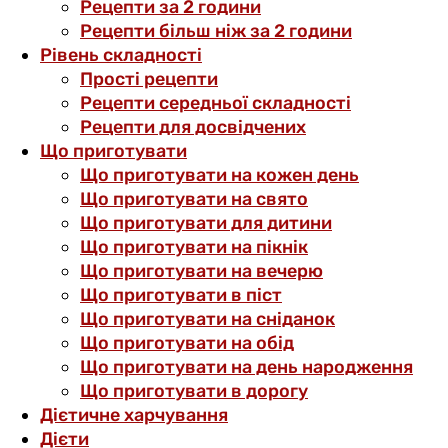
Рецепти за 2 години
Рецепти більш ніж за 2 години
Рівень складності
Прості рецепти
Рецепти середньої складності
Рецепти для досвідчених
Що приготувати
Що приготувати на кожен день
Що приготувати на свято
Що приготувати для дитини
Що приготувати на пікнік
Що приготувати на вечерю
Що приготувати в піст
Що приготувати на сніданок
Що приготувати на обід
Що приготувати на день народження
Що приготувати в дорогу
Дієтичне харчування
Дієти