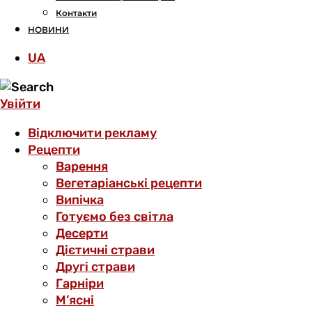
Контакти
НОВИНИ
UA
Увійти
Відключити рекламу
Рецепти
Варення
Вегетаріанські рецепти
Випічка
Готуємо без світла
Десерти
Дієтичні страви
Другі страви
Гарніри
М’ясні