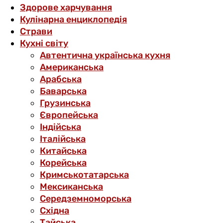
Здорове харчування
Кулінарна енциклопедія
Страви
Кухні світу
Автентична українська кухня
Американська
Арабська
Баварська
Грузинська
Європейська
Індійська
Італійська
Китайська
Корейська
Кримськотатарська
Мексиканська
Середземноморська
Східна
Тайська