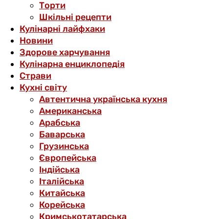
Торти
Шкільні рецепти
Кулінарні лайфхаки
Новини
Здорове харчування
Кулінарна енциклопедія
Страви
Кухні світу
Автентична українська кухня
Американська
Арабська
Баварська
Грузинська
Європейська
Індійська
Італійська
Китайська
Корейська
Кримськотатарська