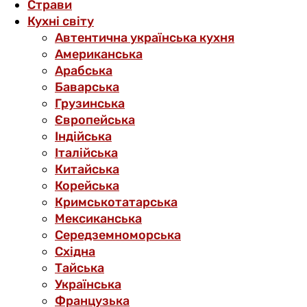
Страви
Кухні світу
Автентична українська кухня
Американська
Арабська
Баварська
Грузинська
Європейська
Індійська
Італійська
Китайська
Корейська
Кримськотатарська
Мексиканська
Середземноморська
Східна
Тайська
Українська
Французька