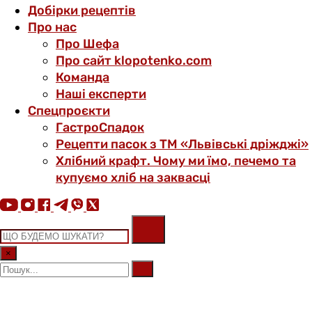
Добірки рецептів
Про нас
Про Шефа
Про сайт klopotenko.com
Команда
Наші експерти
Спецпроєкти
ГастроСпадок
Рецепти пасок з ТМ «Львівські дріжджі»
Хлібний крафт. Чому ми їмо, печемо та
купуємо хліб на заквасці
×