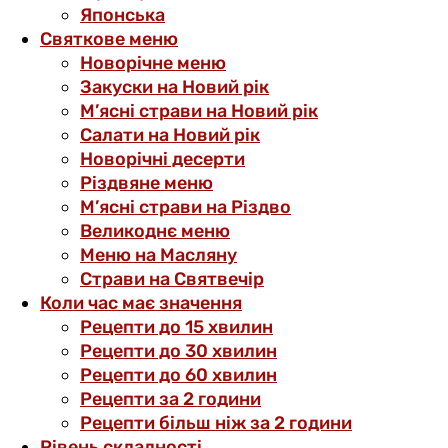
Японська
Святкове меню
Новорічне меню
Закуски на Новий рік
М’ясні страви на Новий рік
Салати на Новий рік
Новорічні десерти
Різдвяне меню
М’ясні страви на Різдво
Великоднє меню
Меню на Масляну
Страви на Святвечір
Коли час має значення
Рецепти до 15 хвилин
Рецепти до 30 хвилин
Рецепти до 60 хвилин
Рецепти за 2 години
Рецепти більш ніж за 2 години
Рівень складності