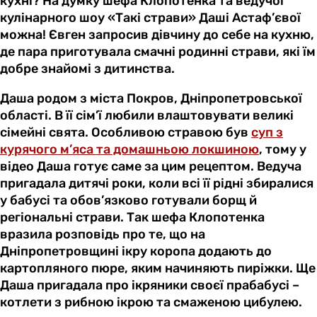
кухні? На думку шефа Клопотенка та ведучої
кулінарного шоу «Такі страви» Даші Астаф’євої
можна! Євген запросив дівчину до себе на кухню,
де пара приготувала смачні родинні страви, які їм
добре знайомі з дитинства.
Даша родом з міста Покров, Дніпропетровської
області. В її сім’ї любили влаштовувати великі
сімейні свята. Особливою стравою був
суп з
курячого м’яса та домашньою локшиною
, тому у
відео Даша готує саме за цим рецептом. Ведуча
пригадала дитячі роки, коли всі її рідні збиралися
у бабусі та обов’язково готували борщ й
регіональні страви. Так шефа Клопотенка
вразила розповідь про те, що на
Дніпропетровщині ікру коропа додають до
картопляного пюре, яким начиняють пиріжки. Ще
Даша пригадала про ікряники своєї прабабусі –
котлети з рибною ікрою та смаженою цибулею.