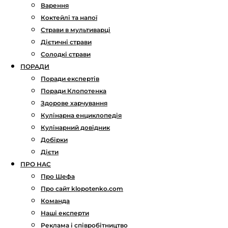
Варення
Коктейлі та напої
Страви в мультиварці
Дієтичні страви
Солодкі страви
ПОРАДИ
Поради експертів
Поради Клопотенка
Здорове харчування
Кулінарна енциклопедія
Кулінарний довідник
Добірки
Дієти
ПРО НАС
Про Шефа
Про сайт klopotenko.com
Команда
Наші експерти
Реклама і співробітництво