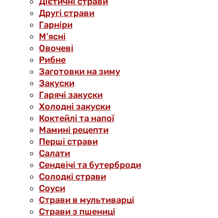
Дієтичні страви
Другі страви
Гарніри
М’ясні
Овочеві
Рибне
Заготовки на зиму
Закуски
Гарячі закуски
Холодні закуски
Коктейлі та напої
Мамині рецепти
Перші страви
Салати
Сендвічі та бутерброди
Солодкі страви
Соуси
Страви в мультиварці
Страви з пшениці