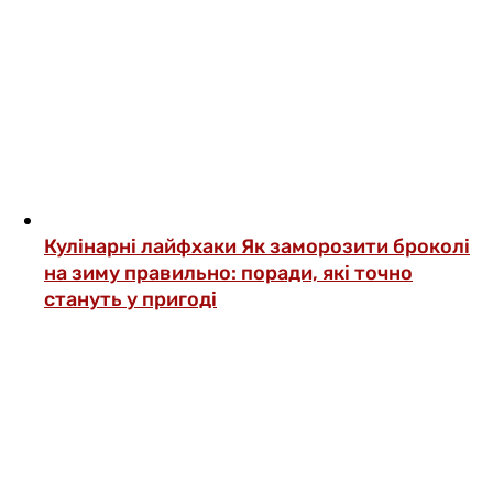
Кулінарні лайфхаки
Як заморозити броколі
на зиму правильно: поради, які точно
стануть у пригоді