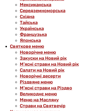
Мексиканська
Середземноморська
Східна
Тайська
Українська
Французька
Японська
Святкове меню
Новорічне меню
Закуски на Новий рік
М’ясні страви на Новий рік
Салати на Новий рік
Новорічні десерти
Різдвяне меню
М’ясні страви на Різдво
Великоднє меню
Меню на Масляну
Страви на Святвечір