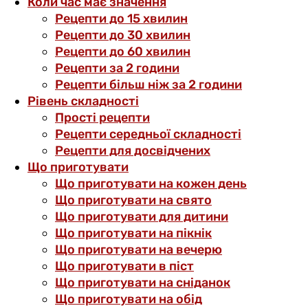
Коли час має значення
Рецепти до 15 хвилин
Рецепти до 30 хвилин
Рецепти до 60 хвилин
Рецепти за 2 години
Рецепти більш ніж за 2 години
Рівень складності
Прості рецепти
Рецепти середньої складності
Рецепти для досвідчених
Що приготувати
Що приготувати на кожен день
Що приготувати на свято
Що приготувати для дитини
Що приготувати на пікнік
Що приготувати на вечерю
Що приготувати в піст
Що приготувати на сніданок
Що приготувати на обід