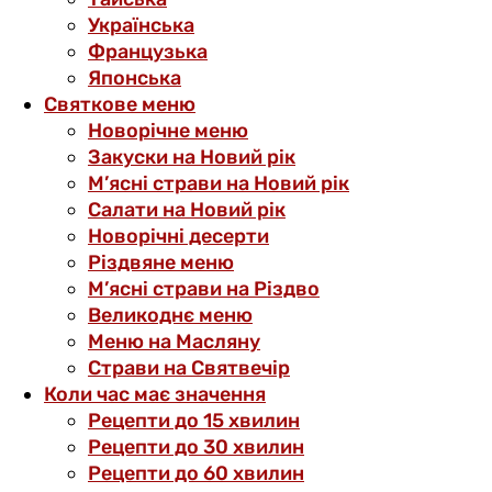
Українська
Французька
Японська
Святкове меню
Новорічне меню
Закуски на Новий рік
М’ясні страви на Новий рік
Салати на Новий рік
Новорічні десерти
Різдвяне меню
М’ясні страви на Різдво
Великоднє меню
Меню на Масляну
Страви на Святвечір
Коли час має значення
Рецепти до 15 хвилин
Рецепти до 30 хвилин
Рецепти до 60 хвилин