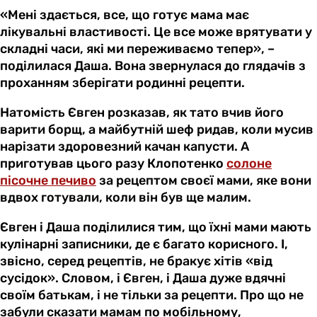
«Мені здається, все, що готує мама має
лікувальні властивості. Це все може врятувати у
складні часи, які ми переживаємо тепер», –
поділилася Даша. Вона звернулася до глядачів з
проханням зберігати родинні рецепти.
Натомість Євген розказав, як тато вчив його
варити борщ, а майбутній шеф ридав, коли мусив
нарізати здоровезний качан капусти. А
приготував цього разу Клопотенко
солоне
пісочне печиво
за рецептом своєї мами, яке вони
вдвох готували, коли він був ще малим.
Євген і Даша поділилися тим, що їхні мами мають
кулінарні записники, де є багато корисного. І,
звісно, серед рецептів, не бракує хітів «від
сусідок». Словом, і Євген, і Даша дуже вдячні
своїм батькам, і не тільки за рецепти. Про що не
забули сказати мамам по мобільному,