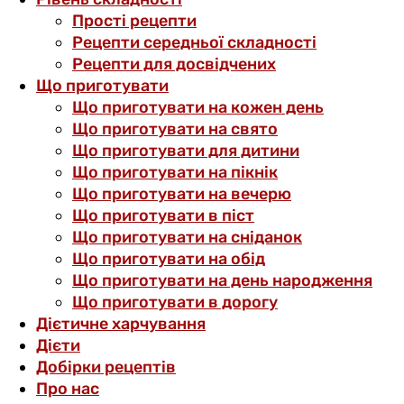
Прості рецепти
Рецепти середньої складності
Рецепти для досвідчених
Що приготувати
Що приготувати на кожен день
Що приготувати на свято
Що приготувати для дитини
Що приготувати на пікнік
Що приготувати на вечерю
Що приготувати в піст
Що приготувати на сніданок
Що приготувати на обід
Що приготувати на день народження
Що приготувати в дорогу
Дієтичне харчування
Дієти
Добірки рецептів
Про нас