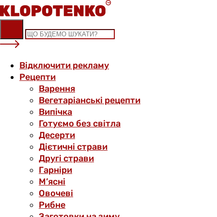
Skip
to
content
Відключити рекламу
Рецепти
Варення
Вегетаріанські рецепти
Випічка
Готуємо без світла
Десерти
Дієтичні страви
Другі страви
Гарніри
М’ясні
Овочеві
Рибне
Заготовки на зиму