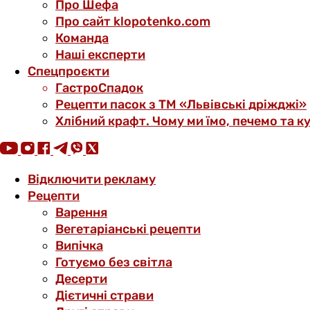
Про Шефа
Про сайт klopotenko.com
Команда
Наші експерти
Спецпроєкти
ГастроСпадок
Рецепти пасок з ТМ «Львівські дріжджі»
Хлібний крафт. Чому ми їмо, печемо та к
Відключити рекламу
Рецепти
Варення
Вегетаріанські рецепти
Випічка
Готуємо без світла
Десерти
Дієтичні страви