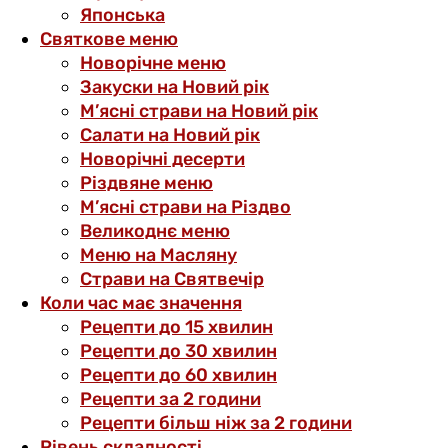
Японська
Святкове меню
Новорічне меню
Закуски на Новий рік
М’ясні страви на Новий рік
Салати на Новий рік
Новорічні десерти
Різдвяне меню
М’ясні страви на Різдво
Великоднє меню
Меню на Масляну
Страви на Святвечір
Коли час має значення
Рецепти до 15 хвилин
Рецепти до 30 хвилин
Рецепти до 60 хвилин
Рецепти за 2 години
Рецепти більш ніж за 2 години
Рівень складності