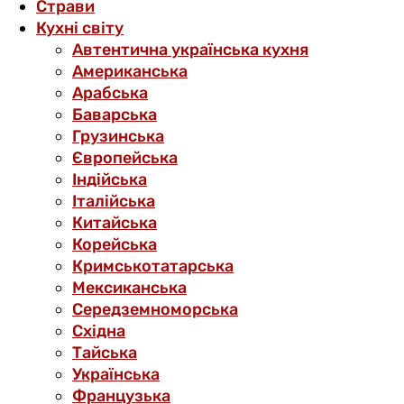
Страви
Кухні світу
Автентична українська кухня
Американська
Арабська
Баварська
Грузинська
Європейська
Індійська
Італійська
Китайська
Корейська
Кримськотатарська
Мексиканська
Середземноморська
Східна
Тайська
Українська
Французька