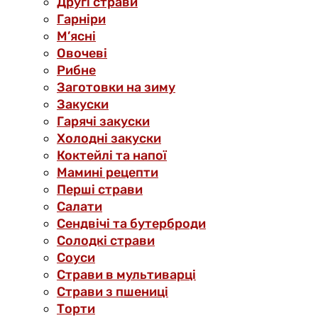
Другі страви
Гарніри
М’ясні
Овочеві
Рибне
Заготовки на зиму
Закуски
Гарячі закуски
Холодні закуски
Коктейлі та напої
Мамині рецепти
Перші страви
Салати
Сендвічі та бутерброди
Солодкі страви
Соуси
Страви в мультиварці
Страви з пшениці
Торти