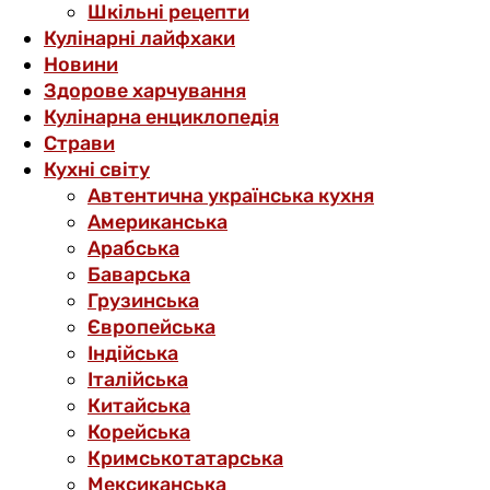
Шкільні рецепти
Кулінарні лайфхаки
Новини
Здорове харчування
Кулінарна енциклопедія
Страви
Кухні світу
Автентична українська кухня
Американська
Арабська
Баварська
Грузинська
Європейська
Індійська
Італійська
Китайська
Корейська
Кримськотатарська
Мексиканська