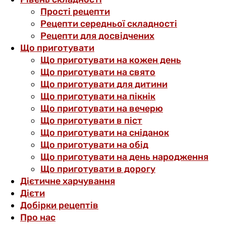
Прості рецепти
Рецепти середньої складності
Рецепти для досвідчених
Що приготувати
Що приготувати на кожен день
Що приготувати на свято
Що приготувати для дитини
Що приготувати на пікнік
Що приготувати на вечерю
Що приготувати в піст
Що приготувати на сніданок
Що приготувати на обід
Що приготувати на день народження
Що приготувати в дорогу
Дієтичне харчування
Дієти
Добірки рецептів
Про нас