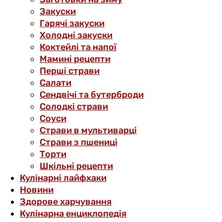
Закуски
Гарячі закуски
Холодні закуски
Коктейлі та напої
Мамині рецепти
Перші страви
Салати
Сендвічі та бутерброди
Солодкі страви
Соуси
Страви в мультиварці
Страви з пшениці
Торти
Шкільні рецепти
Кулінарні лайфхаки
Новини
Здорове харчування
Кулінарна енциклопедія