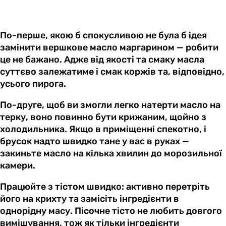
По-перше, якою б спокусливою не була б ідея
замінити вершкове масло маргарином — робити
це не бажано. Адже від якості та смаку масла
суттєво залежатиме і смак коржів та, відповідно,
усього пирога.
По-друге, щоб ви змогли легко натерти масло на
терку, воно повинно бути крижаним, щойно з
холодильника. Якщо в приміщенні спекотно, і
брусок надто швидко тане у вас в руках —
закиньте масло на кілька хвилин до морозильної
камери.
Працюйте з тістом швидко: активно перетріть
його на крихту та замісіть інгредієнти в
однорідну масу. Пісочне тісто не любить довгого
вимішування, тож як тільки інгредієнти