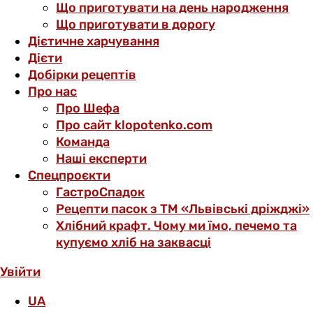
Що приготувати на день народження
Що приготувати в дорогу
Дієтичне харчування
Дієти
Добірки рецептів
Про нас
Про Шефа
Про сайт klopotenko.com
Команда
Наші експерти
Спецпроєкти
ГастроСпадок
Рецепти пасок з ТМ «Львівські дріжджі»
Хлібний крафт. Чому ми їмо, печемо та
купуємо хліб на заквасці
Увійти
UA