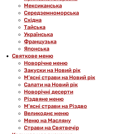
Мексиканська
Середземноморська
Східна
Тайська
Українська
Французька
Японська
Святкове меню
Новорічне меню
Закуски на Новий рік
М’ясні страви на Новий рік
Салати на Новий рік
Новорічні десерти
Різдвяне меню
М’ясні страви на Різдво
Великоднє меню
Меню на Масляну
Страви на Святвечір