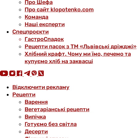
Про Шефа
Про сайт klopotenko.com
Команда
Наші експерти
Спецпроєкти
ГастроСпадок
Рецепти пасок з ТМ «Львівські дріжджі»
Хлібний крафт. Чому ми їмо, печемо та
купуємо хліб на заквасці
Відключити рекламу
Рецепти
Варення
Вегетаріанські рецепти
Випічка
Готуємо без світла
Десерти