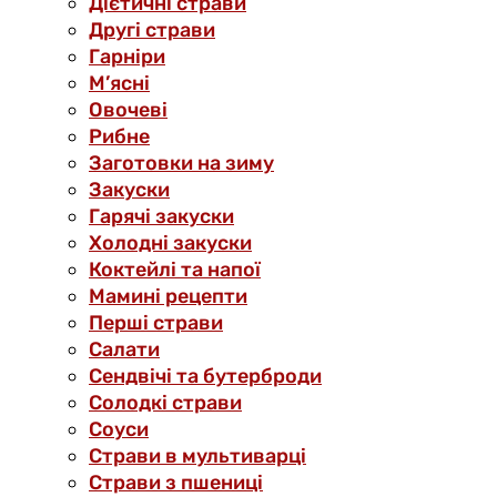
Дієтичні страви
Другі страви
Гарніри
М’ясні
Овочеві
Рибне
Заготовки на зиму
Закуски
Гарячі закуски
Холодні закуски
Коктейлі та напої
Мамині рецепти
Перші страви
Салати
Сендвічі та бутерброди
Солодкі страви
Соуси
Страви в мультиварці
Страви з пшениці