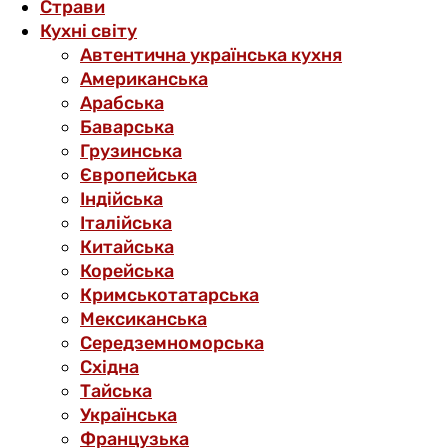
Страви
Кухні світу
Автентична українська кухня
Американська
Арабська
Баварська
Грузинська
Європейська
Індійська
Італійська
Китайська
Корейська
Кримськотатарська
Мексиканська
Середземноморська
Східна
Тайська
Українська
Французька