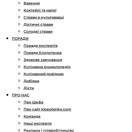
Варення
Коктейлі та напої
Страви в мультиварці
Дієтичні страви
Солодкі страви
ПОРАДИ
Поради експертів
Поради Клопотенка
Здорове харчування
Кулінарна енциклопедія
Кулінарний довідник
Добірки
Дієти
ПРО НАС
Про Шефа
Про сайт klopotenko.com
Команда
Наші експерти
Реклама і співробітництво