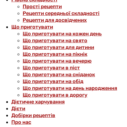
Прості рецепти
Рецепти середньої складності
Рецепти для досвідчених
Що приготувати
Що приготувати на кожен день
Що приготувати на свято
Що приготувати для дитини
Що приготувати на пікнік
Що приготувати на вечерю
Що приготувати в піст
Що приготувати на сніданок
Що приготувати на обід
Що приготувати на день народження
Що приготувати в дорогу
Дієтичне харчування
Дієти
Добірки рецептів
Про нас