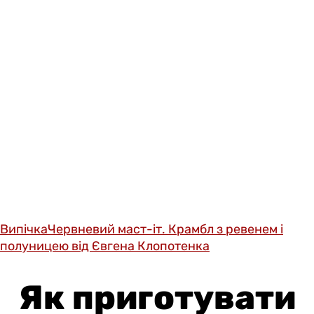
Випічка
Червневий маст-іт. Крамбл з ревенем і
полуницею від Євгена Клопотенка
Як приготувати