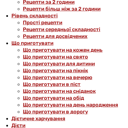
Рецепти за 2 години
Рецепти більш ніж за 2 години
Рівень складності
Прості рецепти
Рецепти середньої складності
Рецепти для досвідчених
Що приготувати
Що приготувати на кожен день
Що приготувати на свято
Що приготувати для дитини
Що приготувати на пікнік
Що приготувати на вечерю
Що приготувати в піст
Що приготувати на сніданок
Що приготувати на обід
Що приготувати на день народження
Що приготувати в дорогу
Дієтичне харчування
Дієти