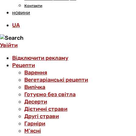
Контакти
НОВИНИ
UA
Увійти
Відключити рекламу
Рецепти
Варення
Вегетаріанські рецепти
Випічка
Готуємо без світла
Десерти
Дієтичні страви
Другі страви
Гарніри
М’ясні