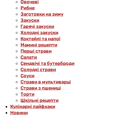
Овочеві
Рибне
Заготовки на зиму
Закуски
Гарячі закуски
Холодні закуски
Коктейлі та напої
Мамині рецепти
Перші страви
Салати
Сендвічі та бутерброди
Солодкі страви
Соуси
Страви в мультиварці
Страви з пшениці
Торти
Шкільні рецепти
Кулінарні лайфхаки
Новини