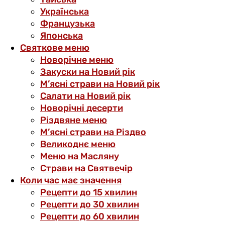
Українська
Французька
Японська
Святкове меню
Новорічне меню
Закуски на Новий рік
М’ясні страви на Новий рік
Салати на Новий рік
Новорічні десерти
Різдвяне меню
М’ясні страви на Різдво
Великоднє меню
Меню на Масляну
Страви на Святвечір
Коли час має значення
Рецепти до 15 хвилин
Рецепти до 30 хвилин
Рецепти до 60 хвилин