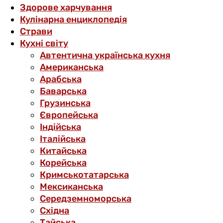
Здорове харчування
Кулінарна енциклопедія
Страви
Кухні світу
Автентична українська кухня
Американська
Арабська
Баварська
Грузинська
Європейська
Індійська
Італійська
Китайська
Корейська
Кримськотатарська
Мексиканська
Середземноморська
Східна
Тайська