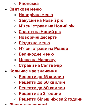
Японська
Святкове меню
Новорічне меню
Закуски на Новий рік
М’ясні страви на Новий рік
Салати на Новий рік
Новорічні десерти
Різдвяне меню
М’ясні страви на Різдво
Великоднє меню
Меню на Масляну
Страви на Святвечір
Коли час має значення
Рецепти до 15 хвилин
Рецепти до 30 хвилин
Рецепти до 60 хвилин
Рецепти за 2 години
Рецепти більш ніж за 2 години
Рівень складності