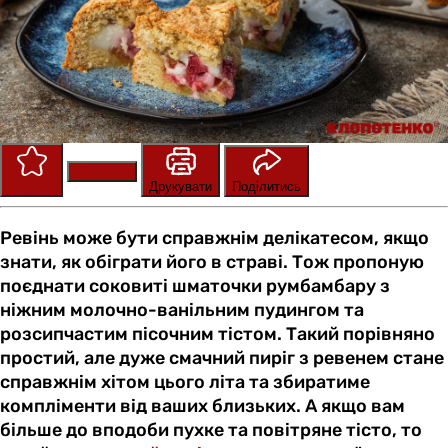
Зберегти
Оцінити
Друкувати
Поділитись
Ревінь може бути справжнім делікатесом, якщо
знати, як обіграти його в страві. Тож пропоную
поєднати соковиті шматочки румбамбару з
ніжним молочно-ванільним пудингом та
розсипчастим пісочним тістом. Такий порівняно
простий, але дуже смачний пиріг з ревенем стане
справжнім хітом цього літа та збиратиме
компліменти від ваших близьких. А якщо вам
більше до вподоби пухке та повітряне тісто, то