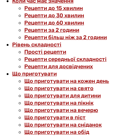
Коли час має значення
Рецепти до 15 хвилин
Рецепти до 30 хвилин
Рецепти до 60 хвилин
Рецепти за 2 години
Рецепти більш ніж за 2 години
Рівень складності
Прості рецепти
Рецепти середньої складності
Рецепти для досвідчених
Що приготувати
Що приготувати на кожен день
Що приготувати на свято
Що приготувати для дитини
Що приготувати на пікнік
Що приготувати на вечерю
Що приготувати в піст
Що приготувати на сніданок
Що приготувати на обід