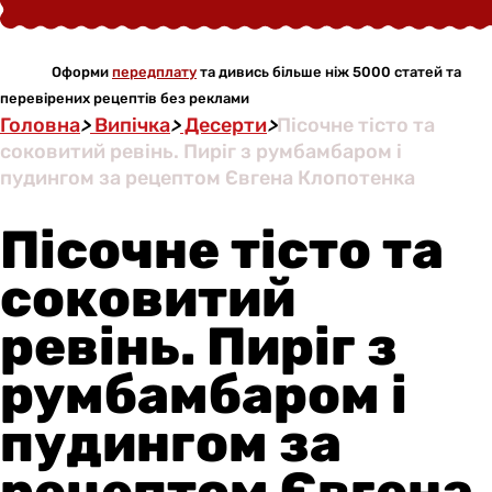
Оформи
передплату
та дивись більше ніж 5000 статей та
перевірених рецептів без реклами
Головна
>
Випічка
>
Десерти
>
Пісочне тісто та
соковитий ревінь. Пиріг з румбамбаром і
пудингом за рецептом Євгена Клопотенка
Пісочне тісто та
соковитий
ревінь. Пиріг з
румбамбаром і
пудингом за
рецептом Євгена