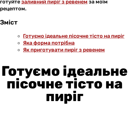
готуйте
заливний пиріг з ревенем
за моїм
рецептом.
Зміст
Готуємо ідеальне пісочне тісто на пиріг
Яка форма потрібна
Як приготувати пиріг з ревенем
Готуємо ідеальне
пісочне тісто на
пиріг