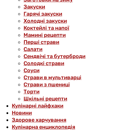
Закуски
Гарячі закуски
Холодні закуски
Коктейлі та напої
Мамині рецепти
Перші страви
Салати
Сендвічі та бутерброди
Солодкі страви
Соуси
Страви в мультиварці
Страви з пшениці
Торти
Шкільні рецепти
Кулінарні лайфхаки
Новини
Здорове харчування
Кулінарна енциклопедія