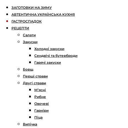
ЗАГОТОВКИ НА ЗИМУ
АВТЕНТИЧНА УКРАЇНСЬКА КУХНЯ
ГАСТРОСПАДОК
РЕЦЕПТИ
Салати
Закуски
Холодні закуски
Сендвічі та бутерброди
Гарячі закуски
Борщ
Перші страви
Другі страви
М’ясні
Рибне
Овочеві
Гарніри
Піца
Випічка