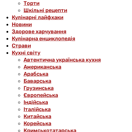
Торти
Шкільні рецепти
Кулінарні лайфхаки
Новини
Здорове харчування
Кулінарна енциклопедія
Страви
Кухні світу
Автентична українська кухня
Американська
Арабська
Баварська
Грузинська
Європейська
Індійська
Італійська
Китайська
Корейська
Кримськотатарська