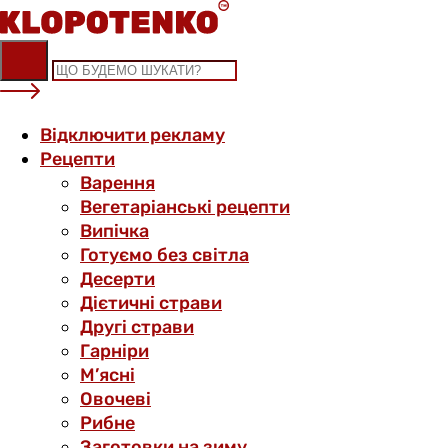
Skip
to
content
Відключити рекламу
Рецепти
Варення
Вегетаріанські рецепти
Випічка
Готуємо без світла
Десерти
Дієтичні страви
Другі страви
Гарніри
М’ясні
Овочеві
Рибне
Заготовки на зиму