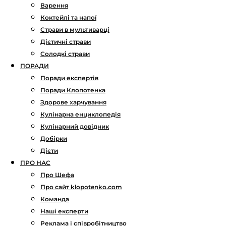
Варення
Коктейлі та напої
Страви в мультиварці
Дієтичні страви
Солодкі страви
ПОРАДИ
Поради експертів
Поради Клопотенка
Здорове харчування
Кулінарна енциклопедія
Кулінарний довідник
Добірки
Дієти
ПРО НАС
Про Шефа
Про сайт klopotenko.com
Команда
Наші експерти
Реклама і співробітництво