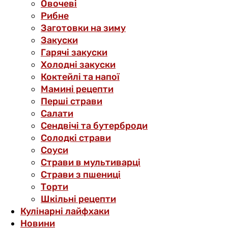
Овочеві
Рибне
Заготовки на зиму
Закуски
Гарячі закуски
Холодні закуски
Коктейлі та напої
Мамині рецепти
Перші страви
Салати
Сендвічі та бутерброди
Солодкі страви
Соуси
Страви в мультиварці
Страви з пшениці
Торти
Шкільні рецепти
Кулінарні лайфхаки
Новини