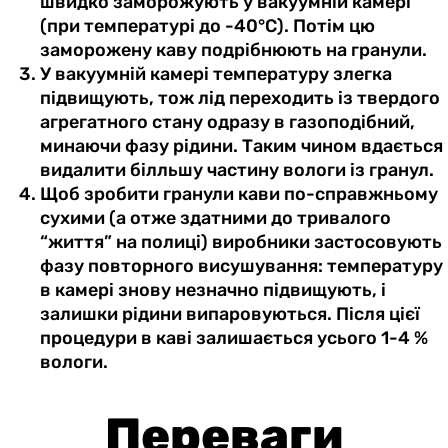
швидко заморожують у вакуумній камері
(при температурі до -40°C). Потім цю
заморожену каву подрібнюють на гранули.
У вакуумній камері температуру злегка
підвищують, тож лід переходить із твердого
агрегатного стану одразу в газоподібний,
минаючи фазу рідини. Таким чином вдається
видалити білльшу частину вологи із гранул.
Щоб зробити гранули кави по-справжньому
сухими (а отже здатними до тривалого
“життя” на полиці) виробники застосовують
фазу повторного висушування: температуру
в камері знову незначно підвищують, і
залишки рідини випаровуються. Після цієї
процедури в каві залишається усього 1-4 %
вологи.
Переваги