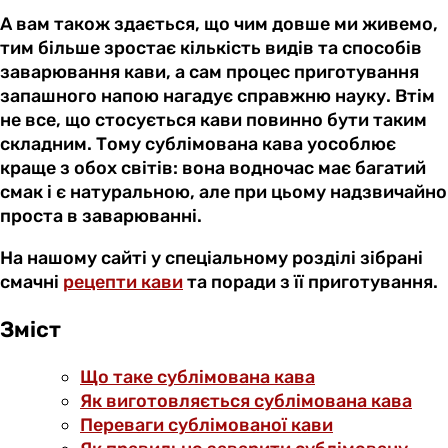
А вам також здається, що чим довше ми живемо,
тим більше зростає кількість видів та способів
заварювання кави, а сам процес приготування
запашного напою нагадує справжню науку. Втім
не все, що стосується кави повинно бути таким
складним. Тому сублімована кава уособлює
краще з обох світів: вона водночас має багатий
смак і є натуральною, але при цьому надзвичайно
проста в заварюванні.
На нашому сайті у спеціальному розділі зібрані
смачні
рецепти кави
та поради з її приготування.
Зміст
Що таке сублімована кава
Як виготовляється сублімована кава
Переваги сублімованої кави