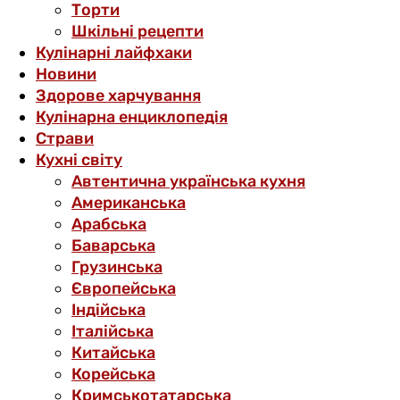
Торти
Шкільні рецепти
Кулінарні лайфхаки
Новини
Здорове харчування
Кулінарна енциклопедія
Страви
Кухні світу
Автентична українська кухня
Американська
Арабська
Баварська
Грузинська
Європейська
Індійська
Італійська
Китайська
Корейська
Кримськотатарська