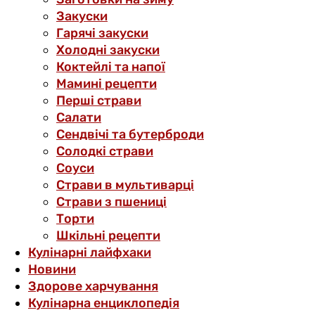
Закуски
Гарячі закуски
Холодні закуски
Коктейлі та напої
Мамині рецепти
Перші страви
Салати
Сендвічі та бутерброди
Солодкі страви
Соуси
Страви в мультиварці
Страви з пшениці
Торти
Шкільні рецепти
Кулінарні лайфхаки
Новини
Здорове харчування
Кулінарна енциклопедія