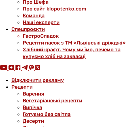
Про Шефа
Про сайт klopotenko.com
Команда
Наші експерти
Спецпроєкти
ГастроСпадок
Рецепти пасок з ТМ «Львівські дріжджі»
Хлібний крафт. Чому ми їмо, печемо та
купуємо хліб на заквасці
Відключити рекламу
Рецепти
Варення
Вегетаріанські рецепти
Випічка
Готуємо без світла
Десерти