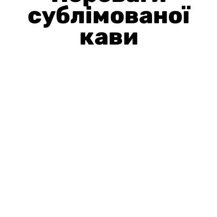
сублімованої
кави