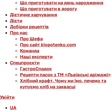
Що приготувати на день народження
Що приготувати в дорогу
Дієтичне харчування
Дієти
Добірки рецептів
Про нас
Про Шефа
Про сайт klopotenko.com
Команда
Наші експерти
Спецпроєкти
ГастроСпадок
Рецепти пасок з ТМ «Львівські дріжджі»
Хлібний крафт. Чому ми їмо, печемо та
купуємо хліб на заквасці
Увійти
UA