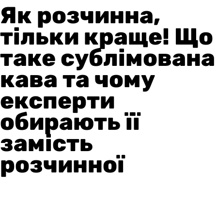
Як розчинна,
тільки краще! Що
таке сублімована
кава та чому
експерти
обирають її
замість
розчинної