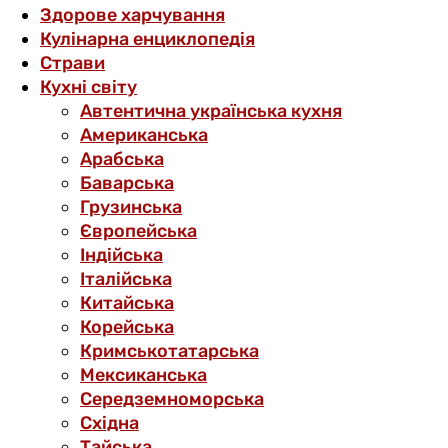
Здорове харчування
Кулінарна енциклопедія
Страви
Кухні світу
Автентична українська кухня
Американська
Арабська
Баварська
Грузинська
Європейська
Індійська
Італійська
Китайська
Корейська
Кримськотатарська
Мексиканська
Середземноморська
Східна
Тайська