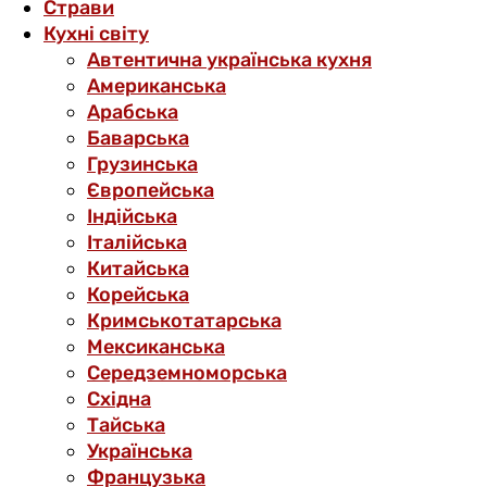
Страви
Кухні світу
Автентична українська кухня
Американська
Арабська
Баварська
Грузинська
Європейська
Індійська
Італійська
Китайська
Корейська
Кримськотатарська
Мексиканська
Середземноморська
Східна
Тайська
Українська
Французька