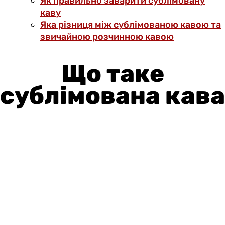
Як правильно заварити сублімовану
каву
Яка різниця між сублімованою кавою та
звичайною розчинною кавою
Що таке
сублімована кава