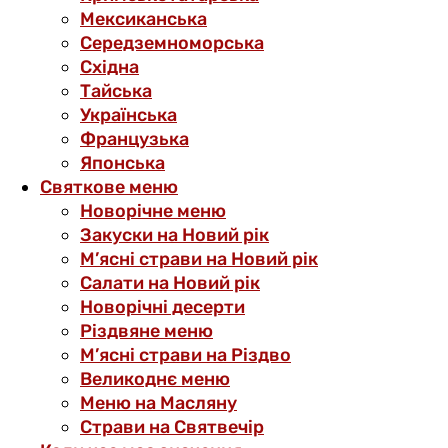
Мексиканська
Середземноморська
Східна
Тайська
Українська
Французька
Японська
Святкове меню
Новорічне меню
Закуски на Новий рік
М’ясні страви на Новий рік
Салати на Новий рік
Новорічні десерти
Різдвяне меню
М’ясні страви на Різдво
Великоднє меню
Меню на Масляну
Страви на Святвечір