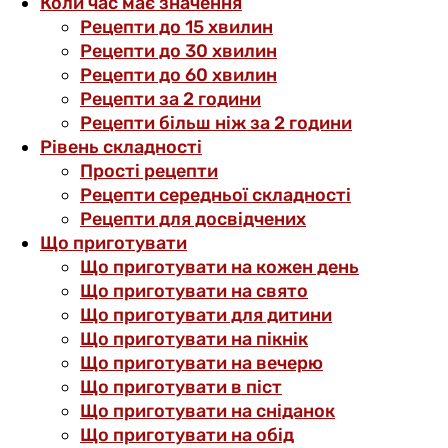
Коли час має значення
Рецепти до 15 хвилин
Рецепти до 30 хвилин
Рецепти до 60 хвилин
Рецепти за 2 години
Рецепти більш ніж за 2 години
Рівень складності
Прості рецепти
Рецепти середньої складності
Рецепти для досвідчених
Що приготувати
Що приготувати на кожен день
Що приготувати на свято
Що приготувати для дитини
Що приготувати на пікнік
Що приготувати на вечерю
Що приготувати в піст
Що приготувати на сніданок
Що приготувати на обід