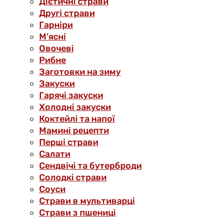
Дієтичні страви
Другі страви
Гарніри
М’ясні
Овочеві
Рибне
Заготовки на зиму
Закуски
Гарячі закуски
Холодні закуски
Коктейлі та напої
Мамині рецепти
Перші страви
Салати
Сендвічі та бутерброди
Солодкі страви
Соуси
Страви в мультиварці
Страви з пшениці