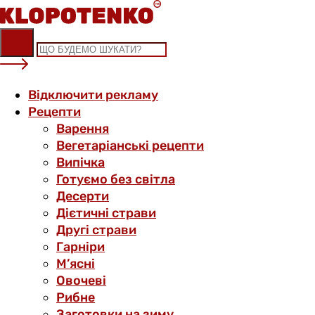
Skip
to
content
Відключити рекламу
Рецепти
Варення
Вегетаріанські рецепти
Випічка
Готуємо без світла
Десерти
Дієтичні страви
Другі страви
Гарніри
М’ясні
Овочеві
Рибне
Заготовки на зиму