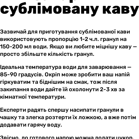
сублімовану каву
Зазвичай для приготування сублімованої кави
використовують пропорцію 1-2 ч.л. гранул на
150-200 мл води. Якщо ви любите міцнішу каву —
просто збільште кількість гранул.
Ідеальна температура води для заварювання —
85-90 градусів. Окріп може зробити ваш напій
гіркуватим та біднішим на смак, тож після
закипання води дайте їй охолонути 2-3 хв за
кімнатної температури.
Експерти радять спершу насипати гранули в
чашку та злегка розтерти їх ложкою, а вже потім
додавати гарячу воду.
Звісно, до готового напою можна додати цукор,