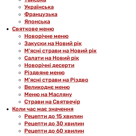
Українська
Французька
Японська
Святкове меню
Новорічне меню
Закуски на Новий рік
М’ясні страви на Новий рік
Салати на Новий рік
Новорічні десерти
Різдвяне меню
М’ясні страви на Різдво
Великоднє меню
Меню на Масляну
Страви на Святвечір
Коли час має значення
Рецепти до 15 хвилин
Рецепти до 30 хвилин
Рецепти до 60 хвилин