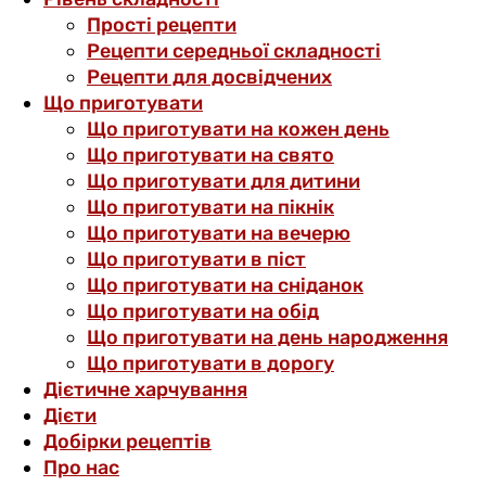
Прості рецепти
Рецепти середньої складності
Рецепти для досвідчених
Що приготувати
Що приготувати на кожен день
Що приготувати на свято
Що приготувати для дитини
Що приготувати на пікнік
Що приготувати на вечерю
Що приготувати в піст
Що приготувати на сніданок
Що приготувати на обід
Що приготувати на день народження
Що приготувати в дорогу
Дієтичне харчування
Дієти
Добірки рецептів
Про нас