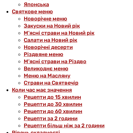
Японська
Святкове меню
Новорічне меню
Закуски на Новий рік
М’ясні страви на Новий рік
Салати на Новий рік
Новорічні десерти
Різдвяне меню
М’ясні страви на Різдво
Великоднє меню
Меню на Масляну
Страви на Святвечір
Коли час має значення
Рецепти до 15 хвилин
Рецепти до 30 хвилин
Рецепти до 60 хвилин
Рецепти за 2 години
Рецепти більш ніж за 2 години
Рівень складності