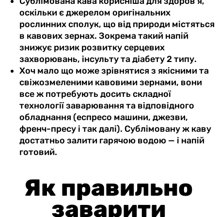
Сублімована кава корисніша для здоров’я,
оскільки є джерелом оригінальних
рослинних сполук, що від природи містяться
в кавових зернах. Зокрема такий напій
знижує ризик розвитку серцевих
захворювань, інсульту та діабету 2 типу.
Хоч мало що може зрівнятися з якісними та
свіжозмеленими кавовими зернами, вони
все ж потребують досить складної
технології заварювання та відповідного
обладнання (еспресо машини, джезви,
френч-пресу і так далі). Сублімовану ж каву
достатньо залити гарячою водою — і напій
готовий.
Як правильно
заварити