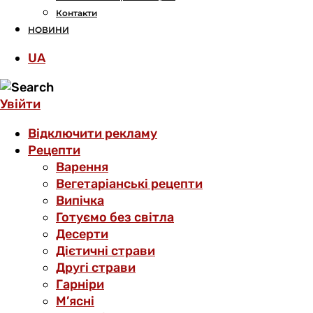
Контакти
НОВИНИ
UA
Увійти
Відключити рекламу
Рецепти
Варення
Вегетаріанські рецепти
Випічка
Готуємо без світла
Десерти
Дієтичні страви
Другі страви
Гарніри
М’ясні