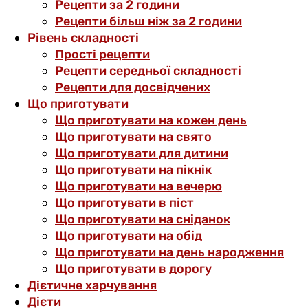
Рецепти за 2 години
Рецепти більш ніж за 2 години
Рівень складності
Прості рецепти
Рецепти середньої складності
Рецепти для досвідчених
Що приготувати
Що приготувати на кожен день
Що приготувати на свято
Що приготувати для дитини
Що приготувати на пікнік
Що приготувати на вечерю
Що приготувати в піст
Що приготувати на сніданок
Що приготувати на обід
Що приготувати на день народження
Що приготувати в дорогу
Дієтичне харчування
Дієти