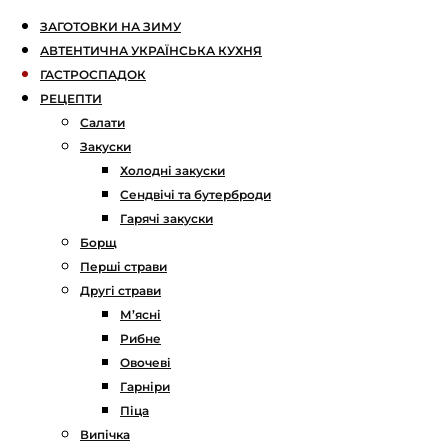
ЗАГОТОВКИ НА ЗИМУ
АВТЕНТИЧНА УКРАЇНСЬКА КУХНЯ
ГАСТРОСПАДОК
РЕЦЕПТИ
Салати
Закуски
Холодні закуски
Сендвічі та бутерброди
Гарячі закуски
Борщ
Перші страви
Другі страви
М’ясні
Рибне
Овочеві
Гарніри
Піца
Випічка