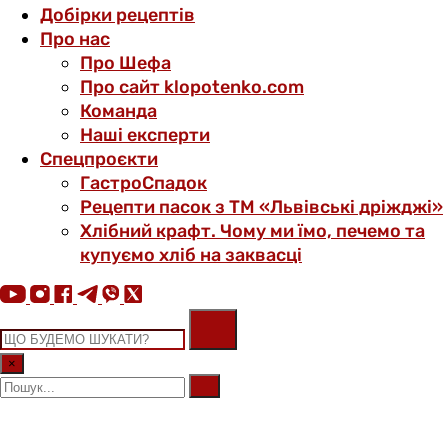
Добірки рецептів
Про нас
Про Шефа
Про сайт klopotenko.com
Команда
Наші експерти
Спецпроєкти
ГастроСпадок
Рецепти пасок з ТМ «Львівські дріжджі»
Хлібний крафт. Чому ми їмо, печемо та
купуємо хліб на заквасці
×