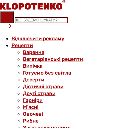
Skip
to
content
Відключити рекламу
Рецепти
Варення
Вегетаріанські рецепти
Випічка
Готуємо без світла
Десерти
Дієтичні страви
Другі страви
Гарніри
М’ясні
Овочеві
Рибне
Заготовки на зиму