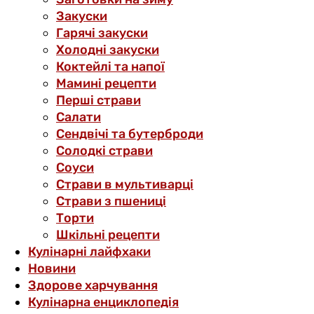
Закуски
Гарячі закуски
Холодні закуски
Коктейлі та напої
Мамині рецепти
Перші страви
Салати
Сендвічі та бутерброди
Солодкі страви
Соуси
Страви в мультиварці
Страви з пшениці
Торти
Шкільні рецепти
Кулінарні лайфхаки
Новини
Здорове харчування
Кулінарна енциклопедія