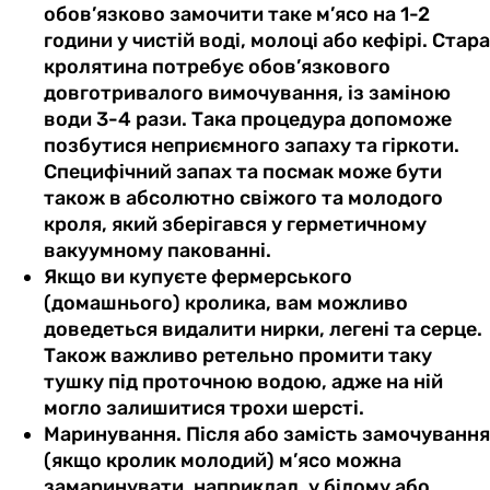
обов’язково замочити таке м’ясо на 1-2
години у чистій воді, молоці або кефірі. Стара
кролятина потребує обов’язкового
довготривалого вимочування, із заміною
води 3-4 рази. Така процедура допоможе
позбутися неприємного запаху та гіркоти.
Специфічний запах та посмак може бути
також в абсолютно свіжого та молодого
кроля, який зберігався у герметичному
вакуумному пакованні.
Якщо ви купуєте фермерського
(домашнього) кролика, вам можливо
доведеться видалити нирки, легені та серце.
Також важливо ретельно промити таку
тушку під проточною водою, адже на ній
могло залишитися трохи шерсті.
Маринування. Після або замість замочування
(якщо кролик молодий) м’ясо можна
замаринувати, наприклад, у білому або