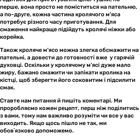
перше, вона просто не поміститься на пательню,
а по-друге, кожна частина кролячого м’яса
потребує різного часу приготування. Для
смаження найкраще підійдуть кролячі ніжки або
корейка.
Також кроляче м’ясо можна злегка обсмажити на
пательні, а довести до готовності вже у гарячій
духовці. Оскільки у кролячому м’ясі дуже мало
жиру, бажано смажити чи запікати кролика на
кістці, щоб зберегти його соковитим і підсилити
смак.
Ставте нам питання й пишіть коментарі. Ми
проробляємо кожен рецепт, перш ніж поділитись
з вами, тому нам важливо розуміти чи все у вас
виходить. Якщо щось пішло не так, ми
обовʼязково допоможемо.