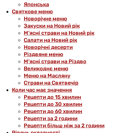
Японська
Святкове меню
Новорічне меню
Закуски на Новий рік
М’ясні страви на Новий рік
Салати на Новий рік
Новорічні десерти
Різдвяне меню
М’ясні страви на Різдво
Великоднє меню
Меню на Масляну
Страви на Святвечір
Коли час має значення
Рецепти до 15 хвилин
Рецепти до 30 хвилин
Рецепти до 60 хвилин
Рецепти за 2 години
Рецепти більш ніж за 2 години
Рівень складності