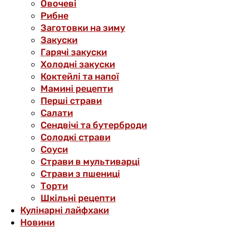
Овочеві
Рибне
Заготовки на зиму
Закуски
Гарячі закуски
Холодні закуски
Коктейлі та напої
Мамині рецепти
Перші страви
Салати
Сендвічі та бутерброди
Солодкі страви
Соуси
Страви в мультиварці
Страви з пшениці
Торти
Шкільні рецепти
Кулінарні лайфхаки
Новини