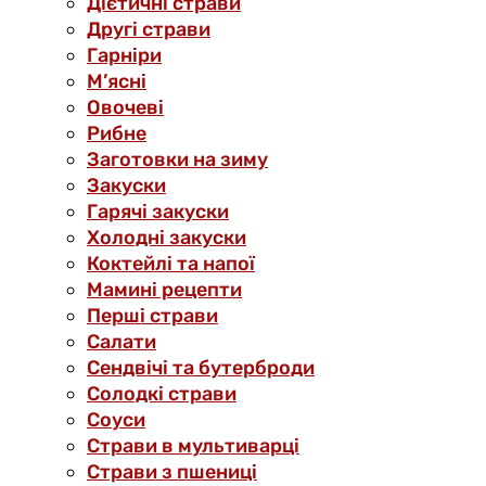
Дієтичні страви
Другі страви
Гарніри
М’ясні
Овочеві
Рибне
Заготовки на зиму
Закуски
Гарячі закуски
Холодні закуски
Коктейлі та напої
Мамині рецепти
Перші страви
Салати
Сендвічі та бутерброди
Солодкі страви
Соуси
Страви в мультиварці
Страви з пшениці