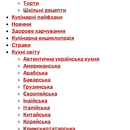
Торти
Шкільні рецепти
Кулінарні лайфхаки
Новини
Здорове харчування
Кулінарна енциклопедія
Страви
Кухні світу
Автентична українська кухня
Американська
Арабська
Баварська
Грузинська
Європейська
Індійська
Італійська
Китайська
Корейська
Кримськотатарська