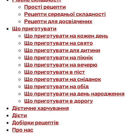
Прості рецепти
Рецепти середньої складності
Рецепти для досвідчених
Що приготувати
Що приготувати на кожен день
Що приготувати на свято
Що приготувати для дитини
Що приготувати на пікнік
Що приготувати на вечерю
Що приготувати в піст
Що приготувати на сніданок
Що приготувати на обід
Що приготувати на день народження
Що приготувати в дорогу
Дієтичне харчування
Дієти
Добірки рецептів
Про нас