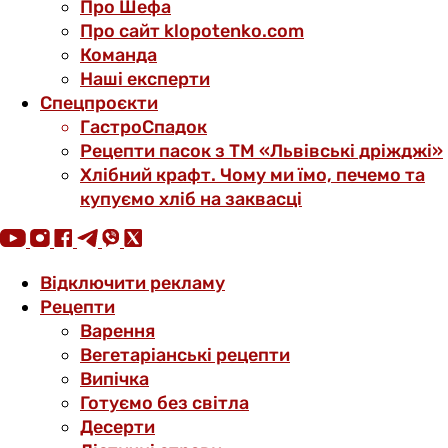
Про Шефа
Про сайт klopotenko.com
Команда
Наші експерти
Спецпроєкти
ГастроСпадок
Рецепти пасок з ТМ «Львівські дріжджі»
Хлібний крафт. Чому ми їмо, печемо та
купуємо хліб на заквасці
Відключити рекламу
Рецепти
Варення
Вегетаріанські рецепти
Випічка
Готуємо без світла
Десерти