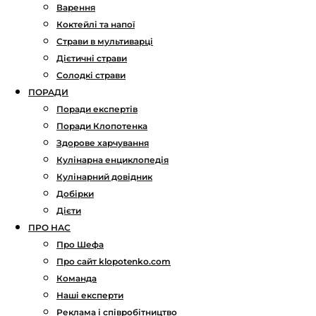
Варення
Коктейлі та напої
Страви в мультиварці
Дієтичні страви
Солодкі страви
ПОРАДИ
Поради експертів
Поради Клопотенка
Здорове харчування
Кулінарна енциклопедія
Кулінарний довідник
Добірки
Дієти
ПРО НАС
Про Шефа
Про сайт klopotenko.com
Команда
Наші експерти
Реклама і співробітництво