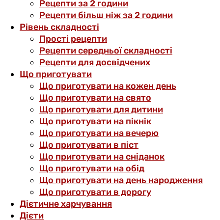
Рецепти за 2 години
Рецепти більш ніж за 2 години
Рівень складності
Прості рецепти
Рецепти середньої складності
Рецепти для досвідчених
Що приготувати
Що приготувати на кожен день
Що приготувати на свято
Що приготувати для дитини
Що приготувати на пікнік
Що приготувати на вечерю
Що приготувати в піст
Що приготувати на сніданок
Що приготувати на обід
Що приготувати на день народження
Що приготувати в дорогу
Дієтичне харчування
Дієти