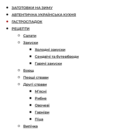
ЗАГОТОВКИ НА ЗИМУ
АВТЕНТИЧНА УКРАЇНСЬКА КУХНЯ
ГАСТРОСПАДОК
РЕЦЕПТИ
Салати
Закуски
Холодні закуски
Сендвічі та бутерброди
Гарячі закуски
Борщ
Перші страви
Другі страви
М’ясні
Рибне
Овочеві
Гарніри
Піца
Випічка