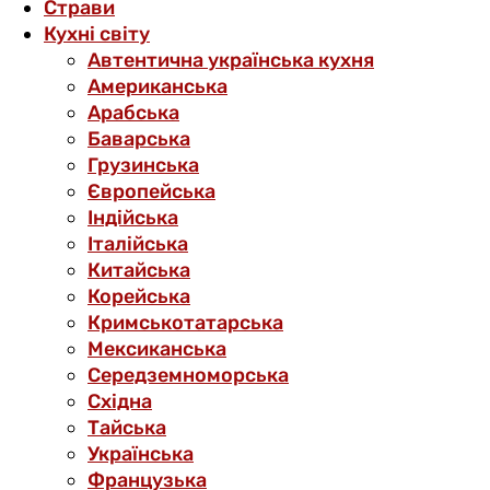
Страви
Кухні світу
Автентична українська кухня
Американська
Арабська
Баварська
Грузинська
Європейська
Індійська
Італійська
Китайська
Корейська
Кримськотатарська
Мексиканська
Середземноморська
Східна
Тайська
Українська
Французька