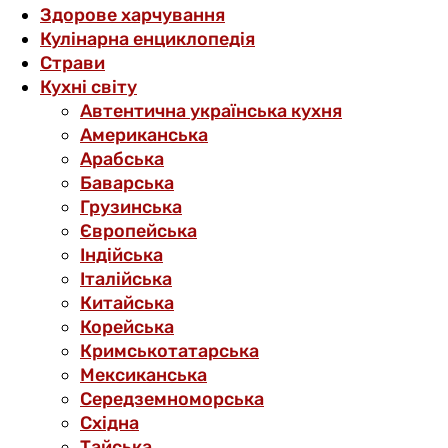
Здорове харчування
Кулінарна енциклопедія
Страви
Кухні світу
Автентична українська кухня
Американська
Арабська
Баварська
Грузинська
Європейська
Індійська
Італійська
Китайська
Корейська
Кримськотатарська
Мексиканська
Середземноморська
Східна
Тайська