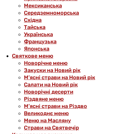
Мексиканська
Середземноморська
Східна
Тайська
Українська
Французька
Японська
Святкове меню
Новорічне меню
Закуски на Новий рік
М’ясні страви на Новий рік
Салати на Новий рік
Новорічні десерти
Різдвяне меню
М’ясні страви на Різдво
Великоднє меню
Меню на Масляну
Страви на Святвечір