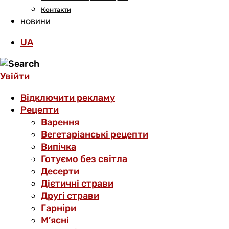
Контакти
НОВИНИ
UA
Увійти
Відключити рекламу
Рецепти
Варення
Вегетаріанські рецепти
Випічка
Готуємо без світла
Десерти
Дієтичні страви
Другі страви
Гарніри
М’ясні