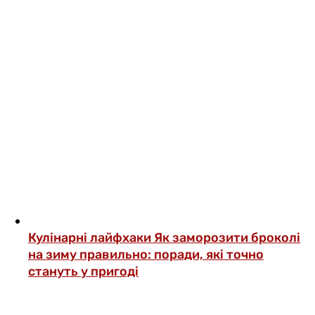
Кулінарні лайфхаки
Як заморозити броколі
на зиму правильно: поради, які точно
стануть у пригоді