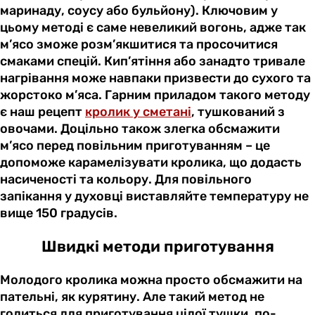
маринаду, соусу або бульйону). Ключовим у
цьому методі є саме невеликий вогонь, адже так
м’ясо зможе розм’якшитися та просочитися
смаками спецій. Кип’ятіння або занадто тривале
нагрівання може навпаки призвести до сухого та
жорстоко м’яса. Гарним приладом такого методу
є наш рецепт
кролик у сметані
, тушкований з
овочами. Доцільно також злегка обсмажити
м’ясо перед повільним приготуванням – це
допоможе карамелізувати кролика, що додасть
насиченості та кольору. Для повільного
запікання у духовці виставляйте температуру не
вище 150 градусів.
Швидкі методи приготування
Молодого кролика можна просто обсмажити на
пательні, як курятину. Але такий метод не
годиться для приготування цілої тушки, по-