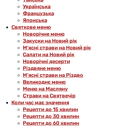
Українська
Французька
Японська
Святкове меню
Новорічне меню
Закуски на Новий рік
М’ясні страви на Новий рік
Салати на Новий рік
Новорічні десерти
Різдвяне меню
М’ясні страви на Різдво
Великоднє меню
Меню на Масляну
Страви на Святвечір
Коли час має значення
Рецепти до 15 хвилин
Рецепти до 30 хвилин
Рецепти до 60 хвилин