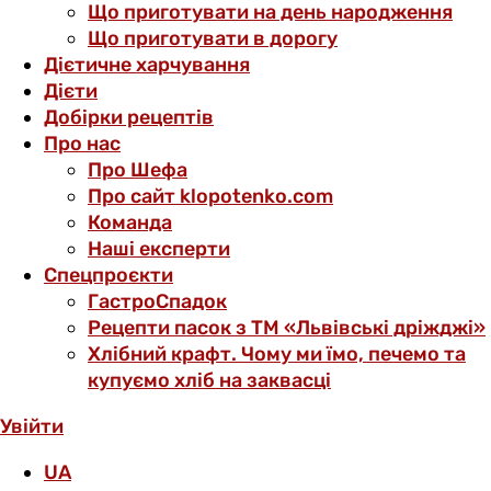
Що приготувати на день народження
Що приготувати в дорогу
Дієтичне харчування
Дієти
Добірки рецептів
Про нас
Про Шефа
Про сайт klopotenko.com
Команда
Наші експерти
Спецпроєкти
ГастроСпадок
Рецепти пасок з ТМ «Львівські дріжджі»
Хлібний крафт. Чому ми їмо, печемо та
купуємо хліб на заквасці
Увійти
UA