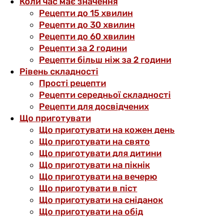
Коли час має значення
Рецепти до 15 хвилин
Рецепти до 30 хвилин
Рецепти до 60 хвилин
Рецепти за 2 години
Рецепти більш ніж за 2 години
Рівень складності
Прості рецепти
Рецепти середньої складності
Рецепти для досвідчених
Що приготувати
Що приготувати на кожен день
Що приготувати на свято
Що приготувати для дитини
Що приготувати на пікнік
Що приготувати на вечерю
Що приготувати в піст
Що приготувати на сніданок
Що приготувати на обід